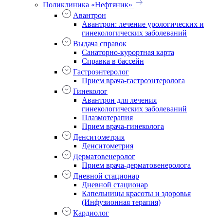
Поликлиника «Нефтяник»
Авантрон
Авантрон: лечение урологических и
гинекологических заболеваний
Выдача справок
Санаторно-курортная карта
Справка в бассейн
Гастроэнтеролог
Прием врача-гастроэнтеролога
Гинеколог
Авантрон для лечения
гинекологических заболеваний
Плазмотерапия
Прием врача-гинеколога
Денситометрия
Денситометрия
Дерматовенеролог
Прием врача-дерматовенеролога
Дневной стационар
Дневной стационар
Капельницы красоты и здоровья
(Инфузионная терапия)
Кардиолог