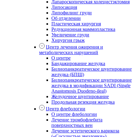
Лапароскопическая холецистэктомия
Липосакция
Липофилинг груди
Об отделении
Пластическая хирургия
Редукционная маммопластика
Увеличение груди
Хирургия грыж
Центр лечения ожирения и
метаболических нарушений
О центре
Бандажирование желудка
Билиопанкреатическое шунтирование
желудка (БПШ)
Билиопанкреатическое шунтирование
желудка в модификации SADI (Single
Anastomosis Duodeno-ileal)
Желудочное шунтирование
Продольная резекция желудка
Центр флебологии
О центре флебологии
Лечение тромбофлебита
поверхностных вен
Лечение эстетического варикоза
(«Сосудистые звездочки»)