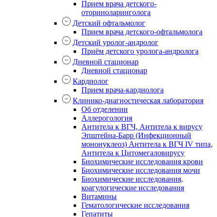
Прием врача детского-
оториноларинголога
Детский офтальмолог
Прием врача детского-офтальмолога
Детский уролог-андролог
Приём детского уролога-андролога
Дневной стационар
Дневной стационар
Кардиолог
Прием врача-кардиолога
Клинико-диагностическая лаборатория
Об отделении
Аллерогология
Антитела к ВГЧ, Антитела к вирусу
Эпштейна-Барр (Инфекционный
мононуклеоз) Антитела к ВГЧ IV типа,
Антитела к Цитомегаловирусу
Биохимические исследования крови
Биохимические исследования мочи
Биохимические исследования,
коагулогические исследования
Витамины
Гематологические исследования
Гепатиты