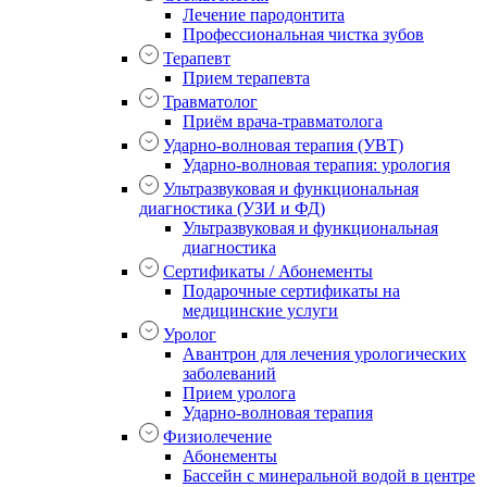
Лечение пародонтита
Профессиональная чистка зубов
Терапевт
Прием терапевта
Травматолог
Приём врача-травматолога
Ударно-волновая терапия (УВТ)
Ударно-волновая терапия: урология
Ультразвуковая и функциональная
диагностика (УЗИ и ФД)
Ультразвуковая и функциональная
диагностика
Сертификаты / Абонементы
Подарочные сертификаты на
медицинские услуги
Уролог
Авантрон для лечения урологических
заболеваний
Прием уролога
Ударно-волновая терапия
Физиолечение
Абонементы
Бассейн с минеральной водой в центре