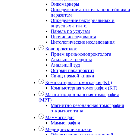
Онкомаркеры
Определение антител к простейшим и
паразитам
Определение бактериальных и
вирусных антител
Панель по услугам
Прочие исследования
Цитологические исследования
Колопроктолог
Прием врача-колопроктолога
Анальные трещины
Анальный зуд
Острый парапроктит
Свищ прямой кишки
Компьютерная томография (КТ)
Компьютерная томография (КТ)
Магнитно-резонансная томография
(МРТ)
Магнитно резонансная томография
открытого типа
Маммография
Маммография
Медицинские книжки
Оформление и выдача личной