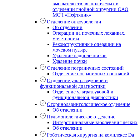
вмешательств, выполняемых в
отделении гнойной хирургии ОАО
МСЧ «Нефтяник»
Отделение онкоурологии
Об отделении
Операции на почечных лоханках,
мочеточнике
Реконструктивные операции на
мочевом пузыре
Удаление надпочечников
Удаление почки
Отделение пограничных состояний
Отделение пограничных состояний
Отделение ультразвуковой и
функциональной диагностики
Отделение ультразвуковой и
функциональной диагностики
Оториноларингологическое отделение
Об отделении
Пульмонологическое отделение
Интерстициальные заболевания легких
Об отделении
Роботическая хирургия на комплексе Da