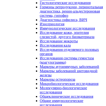
Гистологические исследования
Гормоны репродукции, перинотальная
диагностика, ренин-альдестероновая
система, гипофиз
Диагностика сифилиса, ВИЧ
Изосериология
Иммунологические исследования
Исследование кожи, эпителия
слизистой, другого биоматериала
Исследование мокроты
Исследования кала
Исследования отделяемого половых
органов
Исследования системы гемостаза
(коагулограмма)
Маркеры аутоиммуных заболеваний
Маркеры заболеваний щитовидной
железы
Маркеры остеопороза
Микробиологические исследования
Молекулярно-биологические
исследования
Общеклинические исследования
Общие иммунологические
исследования