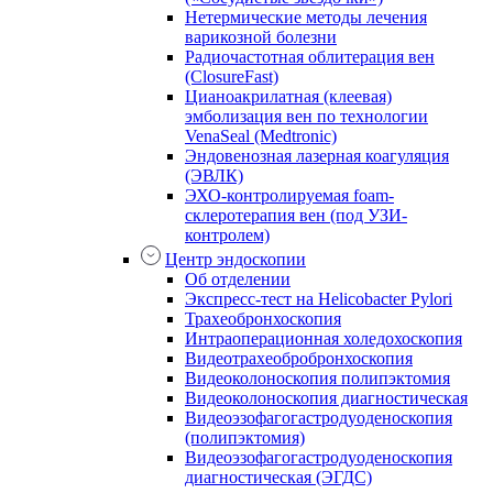
Нетермические методы лечения
варикозной болезни
Радиочастотная облитерация вен
(ClosureFast)
Цианоакрилатная (клеевая)
эмболизация вен по технологии
VenaSeal (Medtronic)
Эндовенозная лазерная коагуляция
(ЭВЛК)
ЭХО-контролируемая foam-
склеротерапия вен (под УЗИ-
контролем)
Центр эндоскопии
Об отделении
Экспресс-тест на Helicobacter Pylori
Трахеобронхоскопия
Интраоперационная холедохоскопия
Видеотрахеобробронхоскопия
Видеоколоноскопия полипэктомия
Видеоколоноскопия диагностическая
Видеоэзофагогастродуоденоскопия
(полипэктомия)
Видеоэзофагогастродуоденоскопия
диагностическая (ЭГДС)