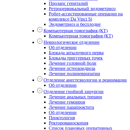
Пролапс гениталий
Ретроцервикальный эндометриоз
Робот-ассистированные операции на
комплексе Da Vinci Si
Эндометриоз и бесплодие
Компьютерная томография (КТ)
Компьютерная томография (КТ)
Неврологическое отделение
Об отделении
Блокада затылочного нерва
Блокады триггерных точек
Лечение головной боли
Лечение остеохондроза
Лечение полиневропатии
Отделение анестезиологии и реанимации
Об отделении
Отделение гнойной хирургии
Лечение анальных трещин
Лечение геморроя
Лечение парапроктита
Об отделении
Проктология
Ректороманоскопия
Список плановых оперативных