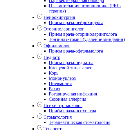
Паравертебральная блокада
Плазмотерапия позвоночника (PRP-
терапия)
Нейрохирургия
Прием врача-нейрохирурга
Оториноларинголог
Прием врача-оториноларинголога
Тонзиллэктомия (удаление миндалин)
Офтальмолог
Прием врача-офтальмолога
Педиатр
Прием врача-педиатра
Клещевой энцефалит
Корь
Мононуклеоз
Пневмония
Рахит
Ротавирусная инфекция
Сезонная аллергия
Психиатр-нарколог
Приём врача-психиатра
Стоматология
Терапевтическая стоматология
Терапевт