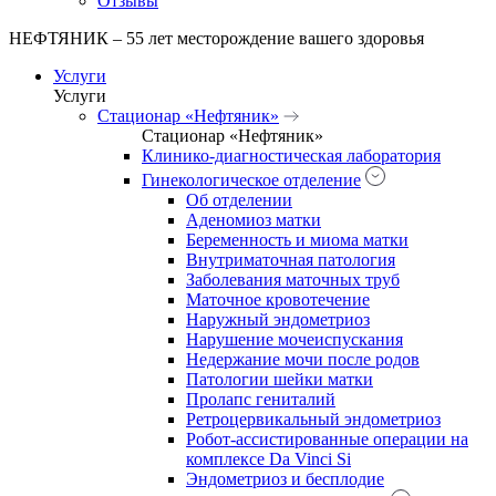
Отзывы
НЕФТЯНИК – 55 лет месторождение вашего здоровья
Услуги
Услуги
Стационар «Нефтяник»
Стационар «Нефтяник»
Клинико-диагностическая лаборатория
Гинекологическое отделение
Об отделении
Аденомиоз матки
Беременность и миома матки
Внутриматочная патология
Заболевания маточных труб
Маточное кровотечение
Наружный эндометриоз
Нарушение мочеиспускания
Недержание мочи после родов
Патологии шейки матки
Пролапс гениталий
Ретроцервикальный эндометриоз
Робот-ассистированные операции на
комплексе Da Vinci Si
Эндометриоз и бесплодие