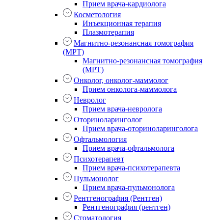
Прием врача-кардиолога
Косметология
Инъекционная терапия
Плазмотерапия
Магнитно-резонансная томография
(МРТ)
Магнитно-резонансная томография
(МРТ)
Онколог, онколог-маммолог
Прием онколога-маммолога
Невролог
Прием врача-невролога
Оториноларинголог
Прием врача-оториноларинголога
Офтальмология
Прием врача-офтальмолога
Психотерапевт
Прием врача-психотерапевта
Пульмонолог
Прием врача-пульмонолога
Рентгенография (Рентген)
Рентгенография (рентген)
Стоматология