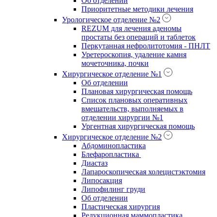
Об отделении
Приоритетные методики лечения
Урологическое отделение №2
REZUM для лечения аденомы
простаты без операций и таблеток
Перкутанная нефролитотомия - ПНЛТ
Уретероскопия, удаление камня
мочеточника, почки
Хирургическое отделение №1
Об отделении
Плановая хирургическая помощь
Список плановых оперативных
вмешательств, выполняемых в
отделении хирургии №1
Ургентная хирургическая помощь
Хирургическое отделение №2
Абдоминопластика
Блефаропластика
Диастаз
Лапароскопическая холецистэктомия
Липосакция
Липофилинг груди
Об отделении
Пластическая хирургия
Редукционная маммопластика