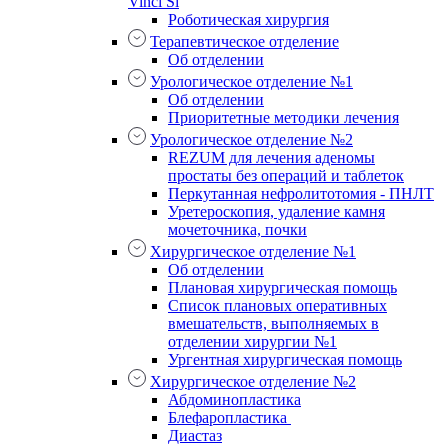
Vinci Si
Роботическая хирургия
Терапевтическое отделение
Об отделении
Урологическое отделение №1
Об отделении
Приоритетные методики лечения
Урологическое отделение №2
REZUM для лечения аденомы
простаты без операций и таблеток
Перкутанная нефролитотомия - ПНЛТ
Уретероскопия, удаление камня
мочеточника, почки
Хирургическое отделение №1
Об отделении
Плановая хирургическая помощь
Список плановых оперативных
вмешательств, выполняемых в
отделении хирургии №1
Ургентная хирургическая помощь
Хирургическое отделение №2
Абдоминопластика
Блефаропластика
Диастаз