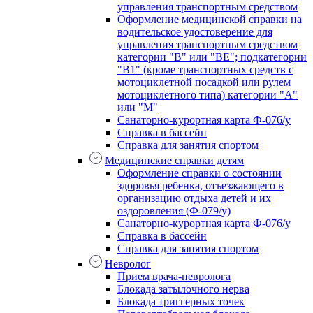
управления транспортным средством
Оформление медицинской справки на
водительское удостоверение для
управления транспортным средством
категории "В" или "BE"; подкатегории
"В1" (кроме транспортных средств с
мотоциклетной посадкой или рулем
мотоциклетного типа) категории "А"
или "М"
Санаторно-курортная карта Ф-076/у
Справка в бассейн
Справка для занятия спортом
Медицинские справки детям
Оформление справки о состоянии
здоровья ребенка, отъезжающего в
организацию отдыха детей и их
оздоровления (Ф-079/у)
Санаторно-курортная карта Ф-076/у
Справка в бассейн
Справка для занятия спортом
Невролог
Прием врача-невролога
Блокада затылочного нерва
Блокада триггерных точек