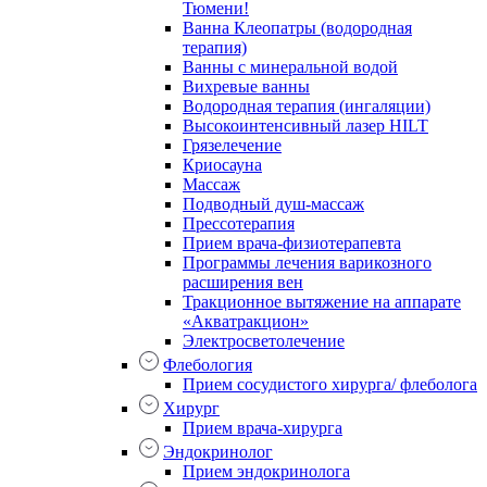
Тюмени!
Ванна Клеопатры (водородная
терапия)
Ванны с минеральной водой
Вихревые ванны
Водородная терапия (ингаляции)
Высокоинтенсивный лазер HILT
Грязелечение
Криосауна
Массаж
Подводный душ-массаж
Прессотерапия
Прием врача-физиотерапевта
Программы лечения варикозного
расширения вен
Тракционное вытяжение на аппарате
«Акватракцион»
Электросветолечение
Флебология
Прием сосудистого хирурга/ флеболога
Хирург
Прием врача-хирурга
Эндокринолог
Прием эндокринолога