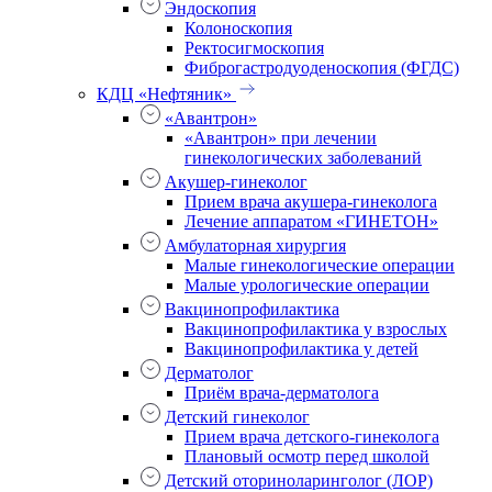
Эндоскопия
Колоноскопия
Ректосигмоскопия
Фиброгастродуоденоскопия (ФГДС)
КДЦ «Нефтяник»
«Авантрон»
«Авантрон» при лечении
гинекологических заболеваний
Акушер-гинеколог
Прием врача акушера-гинеколога
Лечение аппаратом «ГИНЕТОН»
Амбулаторная хирургия
Малые гинекологические операции
Малые урологические операции
Вакцинопрофилактика
Вакцинопрофилактика у взрослых
Вакцинопрофилактика у детей
Дерматолог
Приём врача-дерматолога
Детский гинеколог
Прием врача детского-гинеколога
Плановый осмотр перед школой
Детский оториноларинголог (ЛОР)