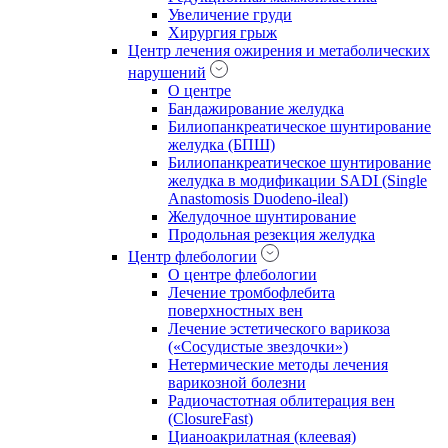
Увеличение груди
Хирургия грыж
Центр лечения ожирения и метаболических
нарушений
О центре
Бандажирование желудка
Билиопанкреатическое шунтирование
желудка (БПШ)
Билиопанкреатическое шунтирование
желудка в модификации SADI (Single
Anastomosis Duodeno-ileal)
Желудочное шунтирование
Продольная резекция желудка
Центр флебологии
О центре флебологии
Лечение тромбофлебита
поверхностных вен
Лечение эстетического варикоза
(«Сосудистые звездочки»)
Нетермические методы лечения
варикозной болезни
Радиочастотная облитерация вен
(ClosureFast)
Цианоакрилатная (клеевая)