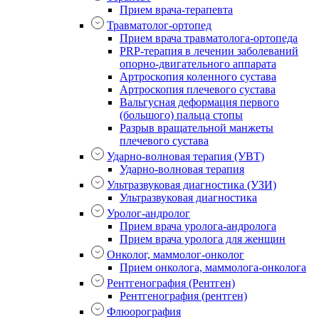
Прием врача-терапевта
Травматолог-ортопед
Прием врача травматолога-ортопеда
PRP-терапия в лечении заболеваний
опорно-двигательного аппарата
Артроскопия коленного сустава
Артроскопия плечевого сустава
Вальгусная деформация первого
(большого) пальца стопы
Разрыв вращательной манжеты
плечевого сустава
Ударно-волновая терапия (УВТ)
Ударно-волновая терапия
Ультразвуковая диагностика (УЗИ)
Ультразвуковая диагностика
Уролог-андролог
Прием врача уролога-андролога
Прием врача уролога для женщин
Онколог, маммолог-онколог
Прием онколога, маммолога-онколога
Рентгенография (Рентген)
Рентгенография (рентген)
Флюорография