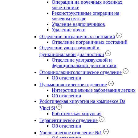
Операции на почечных лоханках,
мочеточнике
Реконструктивные операции на
мочевом пузыре
Удаление надпочечников
Удаление почки
Отделение пограничных состояний
Отделение пограничных состояний
Отделение ультразвуковой и
функциональной диагностики
Отделение ультразвуковой и
функциональной диагностики
Оториноларингологическое отделение
Об отделении
Пульмонологическое отделение
Интерстициальные заболевания легких
Об отделении
Роботическая хирургия на комплексе Da
Vinci Si
Роботическая хирургия
Терапевтическое отделение
Об отделении
Урологическое отделение №1