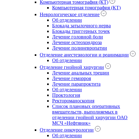
Компьютерная томография (КТ)
Компьютерная томография (КТ)
Неврологическое отделение
Об отделении
Блокада затылочного нерва
Блокады триггерных точек
Лечение головной боли
Лечение остеохондроза
Лечение полиневропатии
Отделение анестезиологии и реанимации
Об отделении
Отделение гнойной хирургии
Лечение анальных трещин
Лечение геморроя
Лечение парапроктита
Об отделении
Проктология
Ректороманоскопия
Список плановых оперативных
вмешательств, выполняемых в
отделении гнойной хирургии ОАО
МСЧ «Нефтяник»
Отделение онкоурологии
Об отделении