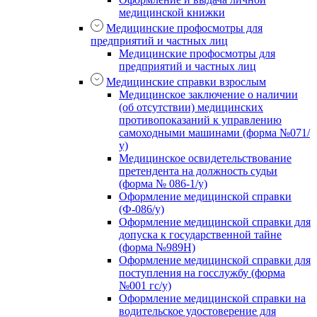
медицинской книжки
Медицинские профосмотры для
предприятий и частных лиц
Медицинские профосмотры для
предприятий и частных лиц
Медицинские справки взрослым
Медицинское заключение о наличии
(об отсутствии) медицинских
противопоказаний к управлению
самоходными машинами (форма №071/
у)
Медицинское освидетельствование
претендента на должность судьи
(форма № 086-1/у)
Оформление медицинской справки
(Ф-086/у)
Оформление медицинской справки для
допуска к государственной тайне
(форма №989Н)
Оформление медицинской справки для
поступления на госслужбу (форма
№001 гс/у)
Оформление медицинской справки на
водительское удостоверение для