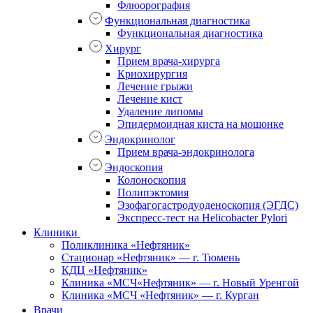
Флюорография
Функциональная диагностика
Функциональная диагностика
Хирург
Прием врача-хирурга
Криохирургия
Лечение грыжи
Лечение кист
Удаление липомы
Эпидермоидная киста на мошонке
Эндокринолог
Прием врача-эндокринолога
Эндоскопия
Колоноскопия
Полипэктомия
Эзофагогастродуоденоскопия (ЭГДС)
Экспресс-тест на Helicobacter Pylori
Клиники
Поликлиника «Нефтяник»
Стационар «Нефтяник» — г. Тюмень
КДЦ «Нефтяник»
Клиника «МСЧ«Нефтяник» — г. Новый Уренгой
Клиника «МСЧ «Нефтяник» — г. Курган
Врачи