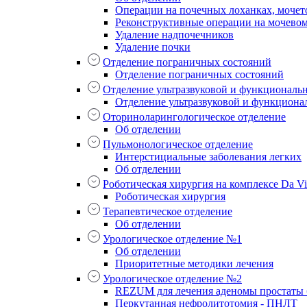
Операции на почечных лоханках, мочет
Реконструктивные операции на мочево
Удаление надпочечников
Удаление почки
Отделение пограничных состояний
Отделение пограничных состояний
Отделение ультразвуковой и функциональ
Отделение ультразвуковой и функциона
Оториноларингологическое отделение
Об отделении
Пульмонологическое отделение
Интерстициальные заболевания легких
Об отделении
Роботическая хирургия на комплексе Da Vin
Роботическая хирургия
Терапевтическое отделение
Об отделении
Урологическое отделение №1
Об отделении
Приоритетные методики лечения
Урологическое отделение №2
REZUM для лечения аденомы простаты б
Перкутанная нефролитотомия - ПНЛТ