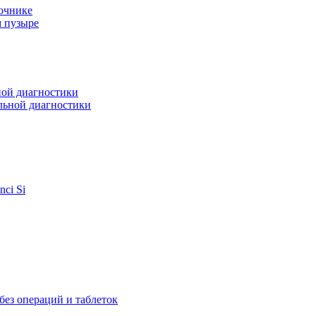
очнике
м пузыре
ной диагностики
льной диагностики
ci Si
ез операций и таблеток