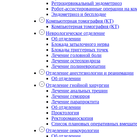
Ретроцервикальный эндометриоз
Робот-ассистированные операции на ком
Эндометриоз и бесплодие
Компьютерная томография (КТ)
Компьютерная томография (КТ)
Неврологическое отделение
Об отделении
Блокада затылочного нерва
Блокады триггерных точек
Лечение головной боли
Лечение остеохондроза
Лечение полиневропатии
Отделение анестезиологии и реанимации
Об отделении
Отделение гнойной хирургии
Лечение анальных трещин
Лечение геморроя
Лечение парапроктита
Об отделении
Проктология
Ректороманоскопия
Список плановых оперативных вмешат
Отделение онкоурологии
Об отделении