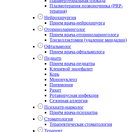
Паравертебральная блокада
Плазмотерапия позвоночника (PRP-
терапия)
Нейрохирургия
Прием врача-нейрохирурга
Оториноларинголог
Прием врача-оториноларинголога
Тонзиллэктомия (удаление миндалин)
Офтальмолог
Прием врача-офтальмолога
Педиатр
Прием врача-педиатра
Клещевой энцефалит
Корь
Мононуклеоз
Пневмония
Рахит
Ротавирусная инфекция
Сезонная аллергия
Психиатр-нарколог
Приём врача-психиатра
Стоматология
Терапевтическая стоматология
Терапевт