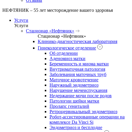
Отзывы
НЕФТЯНИК – 55 лет месторождение вашего здоровья
Услуги
Услуги
Стационар «Нефтяник»
Стационар «Нефтяник»
Клинико-диагностическая лаборатория
Гинекологическое отделение
Об отделении
Аденомиоз матки
Беременность и миома матки
Внутриматочная патология
Заболевания маточных труб
Маточное кровотечение
Наружный эндометриоз
Нарушение мочеиспускания
Недержание мочи после родов
Патологии шейки матки
Пролапс гениталий
Ретроцервикальный эндометриоз
Робот-ассистированные операции на
комплексе Da Vinci Si
Эндометриоз и бесплодие