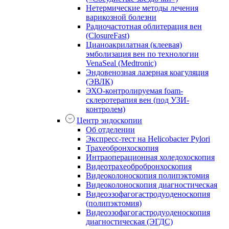
Нетермические методы лечения
варикозной болезни
Радиочастотная облитерация вен
(ClosureFast)
Цианоакрилатная (клеевая)
эмболизация вен по технологии
VenaSeal (Medtronic)
Эндовенозная лазерная коагуляция
(ЭВЛК)
ЭХО-контролируемая foam-
склеротерапия вен (под УЗИ-
контролем)
Центр эндоскопии
Об отделении
Экспресс-тест на Helicobacter Pylori
Трахеобронхоскопия
Интраоперационная холедохоскопия
Видеотрахеобробронхоскопия
Видеоколоноскопия полипэктомия
Видеоколоноскопия диагностическая
Видеоэзофагогастродуоденоскопия
(полипэктомия)
Видеоэзофагогастродуоденоскопия
диагностическая (ЭГДС)