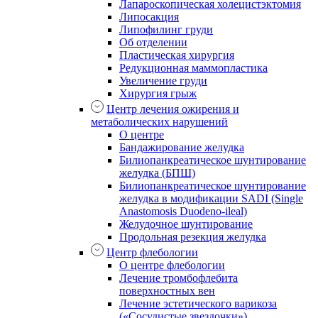
Лапароскопическая холецистэктомия
Липосакция
Липофилинг груди
Об отделении
Пластическая хирургия
Редукционная маммопластика
Увеличение груди
Хирургия грыж
Центр лечения ожирения и
метаболических нарушений
О центре
Бандажирование желудка
Билиопанкреатическое шунтирование
желудка (БПШ)
Билиопанкреатическое шунтирование
желудка в модификации SADI (Single
Anastomosis Duodeno-ileal)
Желудочное шунтирование
Продольная резекция желудка
Центр флебологии
О центре флебологии
Лечение тромбофлебита
поверхностных вен
Лечение эстетического варикоза
(«Сосудистые звездочки»)