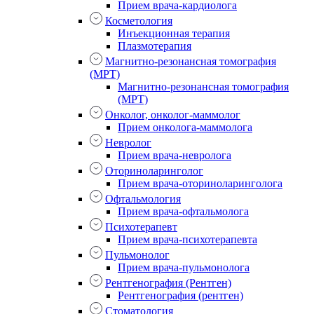
Прием врача-кардиолога
Косметология
Инъекционная терапия
Плазмотерапия
Магнитно-резонансная томография
(МРТ)
Магнитно-резонансная томография
(МРТ)
Онколог, онколог-маммолог
Прием онколога-маммолога
Невролог
Прием врача-невролога
Оториноларинголог
Прием врача-оториноларинголога
Офтальмология
Прием врача-офтальмолога
Психотерапевт
Прием врача-психотерапевта
Пульмонолог
Прием врача-пульмонолога
Рентгенография (Рентген)
Рентгенография (рентген)
Стоматология