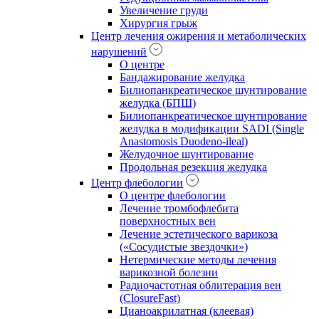
Увеличение груди
Хирургия грыж
Центр лечения ожирения и метаболических
нарушений
О центре
Бандажирование желудка
Билиопанкреатическое шунтирование
желудка (БПШ)
Билиопанкреатическое шунтирование
желудка в модификации SADI (Single
Anastomosis Duodeno-ileal)
Желудочное шунтирование
Продольная резекция желудка
Центр флебологии
О центре флебологии
Лечение тромбофлебита
поверхностных вен
Лечение эстетического варикоза
(«Сосудистые звездочки»)
Нетермические методы лечения
варикозной болезни
Радиочастотная облитерация вен
(ClosureFast)
Цианоакрилатная (клеевая)