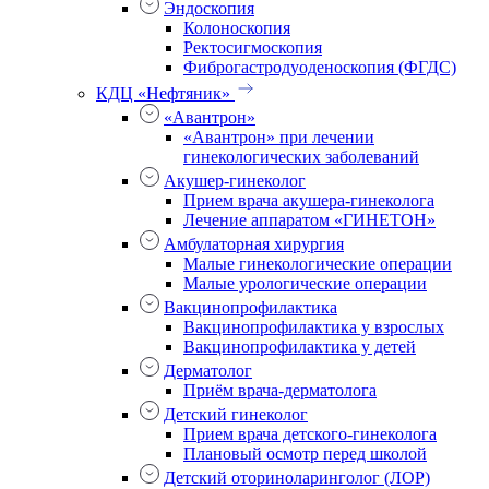
Эндоскопия
Колоноскопия
Ректосигмоскопия
Фиброгастродуоденоскопия (ФГДС)
КДЦ «Нефтяник»
«Авантрон»
«Авантрон» при лечении
гинекологических заболеваний
Акушер-гинеколог
Прием врача акушера-гинеколога
Лечение аппаратом «ГИНЕТОН»
Амбулаторная хирургия
Малые гинекологические операции
Малые урологические операции
Вакцинопрофилактика
Вакцинопрофилактика у взрослых
Вакцинопрофилактика у детей
Дерматолог
Приём врача-дерматолога
Детский гинеколог
Прием врача детского-гинеколога
Плановый осмотр перед школой
Детский оториноларинголог (ЛОР)