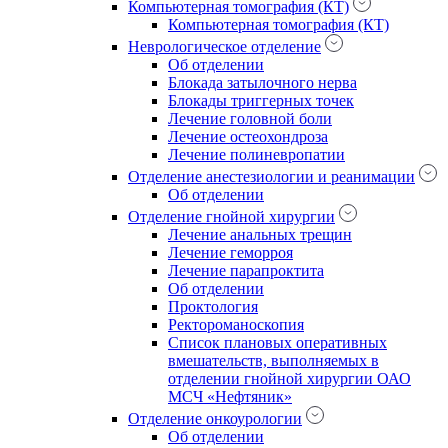
Компьютерная томография (КТ)
Компьютерная томография (КТ)
Неврологическое отделение
Об отделении
Блокада затылочного нерва
Блокады триггерных точек
Лечение головной боли
Лечение остеохондроза
Лечение полиневропатии
Отделение анестезиологии и реанимации
Об отделении
Отделение гнойной хирургии
Лечение анальных трещин
Лечение геморроя
Лечение парапроктита
Об отделении
Проктология
Ректороманоскопия
Список плановых оперативных
вмешательств, выполняемых в
отделении гнойной хирургии ОАО
МСЧ «Нефтяник»
Отделение онкоурологии
Об отделении