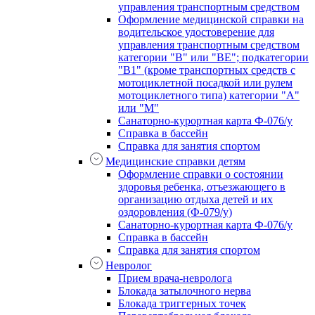
управления транспортным средством
Оформление медицинской справки на
водительское удостоверение для
управления транспортным средством
категории "В" или "BE"; подкатегории
"В1" (кроме транспортных средств с
мотоциклетной посадкой или рулем
мотоциклетного типа) категории "А"
или "М"
Санаторно-курортная карта Ф-076/у
Справка в бассейн
Справка для занятия спортом
Медицинские справки детям
Оформление справки о состоянии
здоровья ребенка, отъезжающего в
организацию отдыха детей и их
оздоровления (Ф-079/у)
Санаторно-курортная карта Ф-076/у
Справка в бассейн
Справка для занятия спортом
Невролог
Прием врача-невролога
Блокада затылочного нерва
Блокада триггерных точек