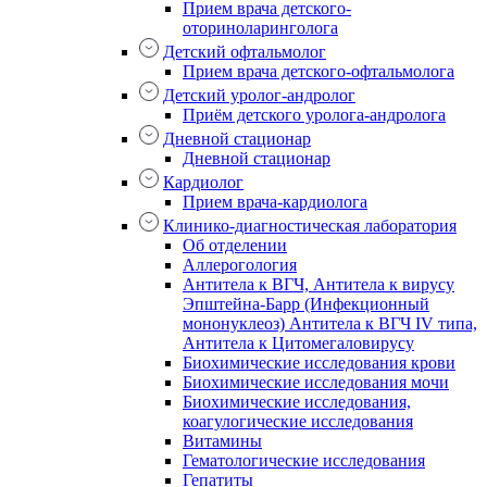
Прием врача детского-
оториноларинголога
Детский офтальмолог
Прием врача детского-офтальмолога
Детский уролог-андролог
Приём детского уролога-андролога
Дневной стационар
Дневной стационар
Кардиолог
Прием врача-кардиолога
Клинико-диагностическая лаборатория
Об отделении
Аллерогология
Антитела к ВГЧ, Антитела к вирусу
Эпштейна-Барр (Инфекционный
мононуклеоз) Антитела к ВГЧ IV типа,
Антитела к Цитомегаловирусу
Биохимические исследования крови
Биохимические исследования мочи
Биохимические исследования,
коагулогические исследования
Витамины
Гематологические исследования
Гепатиты