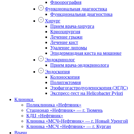
Флюорография
Функциональная диагностика
Функциональная диагностика
Хирург
Прием врача-хирурга
Криохирургия
Лечение грыжи
Лечение кист
Удаление липомы
Эпидермоидная киста на мошонке
Эндокринолог
Прием врача-эндокринолога
Эндоскопия
Колоноскопия
Полипэктомия
Эзофагогастродуоденоскопия (ЭГДС)
Экспресс-тест на Helicobacter Pylori
Клиники
Поликлиника «Нефтяник»
Стационар «Нефтяник» — г. Тюмень
КДЦ «Нефтяник»
Клиника «МСЧ«Нефтяник» — г. Новый Уренгой
Клиника «МСЧ «Нефтяник» — г. Курган
Врачи