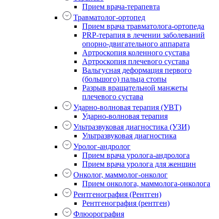
Прием врача-терапевта
Травматолог-ортопед
Прием врача травматолога-ортопеда
PRP-терапия в лечении заболеваний
опорно-двигательного аппарата
Артроскопия коленного сустава
Артроскопия плечевого сустава
Вальгусная деформация первого
(большого) пальца стопы
Разрыв вращательной манжеты
плечевого сустава
Ударно-волновая терапия (УВТ)
Ударно-волновая терапия
Ультразвуковая диагностика (УЗИ)
Ультразвуковая диагностика
Уролог-андролог
Прием врача уролога-андролога
Прием врача уролога для женщин
Онколог, маммолог-онколог
Прием онколога, маммолога-онколога
Рентгенография (Рентген)
Рентгенография (рентген)
Флюорография