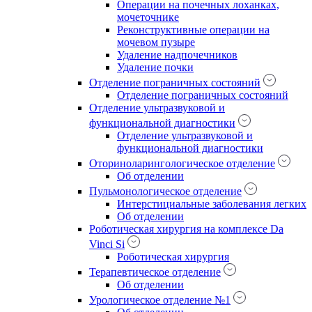
Операции на почечных лоханках,
мочеточнике
Реконструктивные операции на
мочевом пузыре
Удаление надпочечников
Удаление почки
Отделение пограничных состояний
Отделение пограничных состояний
Отделение ультразвуковой и
функциональной диагностики
Отделение ультразвуковой и
функциональной диагностики
Оториноларингологическое отделение
Об отделении
Пульмонологическое отделение
Интерстициальные заболевания легких
Об отделении
Роботическая хирургия на комплексе Da
Vinci Si
Роботическая хирургия
Терапевтическое отделение
Об отделении
Урологическое отделение №1