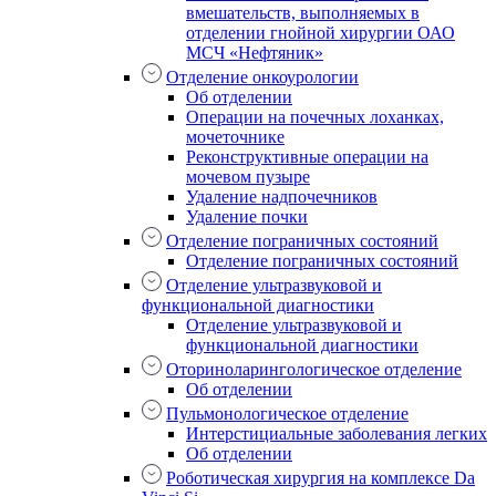
вмешательств, выполняемых в
отделении гнойной хирургии ОАО
МСЧ «Нефтяник»
Отделение онкоурологии
Об отделении
Операции на почечных лоханках,
мочеточнике
Реконструктивные операции на
мочевом пузыре
Удаление надпочечников
Удаление почки
Отделение пограничных состояний
Отделение пограничных состояний
Отделение ультразвуковой и
функциональной диагностики
Отделение ультразвуковой и
функциональной диагностики
Оториноларингологическое отделение
Об отделении
Пульмонологическое отделение
Интерстициальные заболевания легких
Об отделении
Роботическая хирургия на комплексе Da