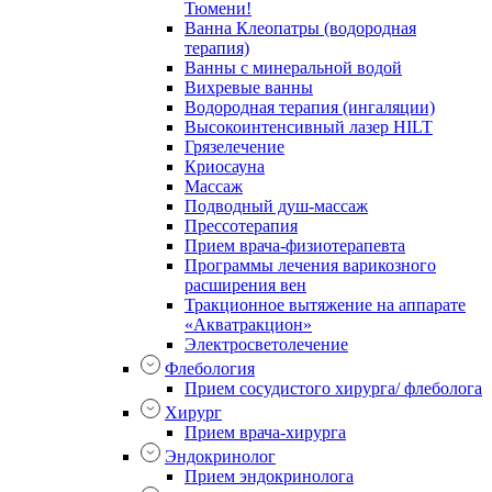
Тюмени!
Ванна Клеопатры (водородная
терапия)
Ванны с минеральной водой
Вихревые ванны
Водородная терапия (ингаляции)
Высокоинтенсивный лазер HILT
Грязелечение
Криосауна
Массаж
Подводный душ-массаж
Прессотерапия
Прием врача-физиотерапевта
Программы лечения варикозного
расширения вен
Тракционное вытяжение на аппарате
«Акватракцион»
Электросветолечение
Флебология
Прием сосудистого хирурга/ флеболога
Хирург
Прием врача-хирурга
Эндокринолог
Прием эндокринолога