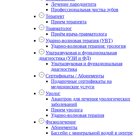
Лечение пародонтита
Профессиональная чистка зубов
Терапевт
Прием терапевта
Травматолог
Приём врача-травматолога
Ударно-волновая терапия (УВТ)
Ударно-волновая терапия: урология
Ультразвуковая и функциональная
диагностика (УЗИ и ФД)
Ультразвуковая и функциональная
диагностика
Сертификаты / Абонементы
Подарочные сертификаты на
медицинские услуги
Уролог
Авантрон для лечения урологических
заболеваний
Прием уролога
Ударно-волновая терапия
Физиолечение
Абонементы
Бассейн с минеральной водой в центре