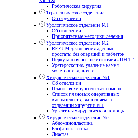
Vinci Si
Роботическая хирургия
Терапевтическое отделение
Об отделении
Урологическое отделение №1
Об отделении
Приоритетные методики лечения
Урологическое отделение №2
REZUM для лечения аденомы
простаты без операций и таблеток
Перкутанная нефролитотомия - ПНЛТ
Уретероскопия, удаление камня
мочеточника, почки
Хирургическое отделение №1
Об отделении
Плановая хирургическая помощь
Список плановых оперативных
вмешательств, выполняемых в
отделении хирургии №1
Ургентная хирургическая помощь
Хирургическое отделение №2
Абдоминопластика
Блефаропластика
Диастаз