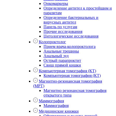
Онкомаркеры
Определение антител к простейшим и
паразитам
Определение бактериальных и
вирусных антител
Панель по услугам
Прочие исследования
Цитологические исследования
Колопроктолог
Прием врача-колопроктолога
Анальные трещины
Анальный зуд
Острый парапроктит
Свищ прямой кишки
Компьютерная томография (КТ)
Компьютерная томография (КТ)
Магнитно-резонансная томография
(МРТ)
Магнитно резонансная томография
открытого типа
Маммография
Маммография
Медицинские книжки
Оформление и выдача личной