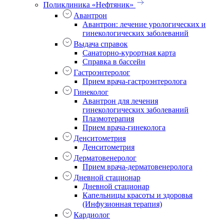
Поликлиника «Нефтяник»
Авантрон
Авантрон: лечение урологических и
гинекологических заболеваний
Выдача справок
Санаторно-курортная карта
Справка в бассейн
Гастроэнтеролог
Прием врача-гастроэнтеролога
Гинеколог
Авантрон для лечения
гинекологических заболеваний
Плазмотерапия
Прием врача-гинеколога
Денситометрия
Денситометрия
Дерматовенеролог
Прием врача-дерматовенеролога
Дневной стационар
Дневной стационар
Капельницы красоты и здоровья
(Инфузионная терапия)
Кардиолог