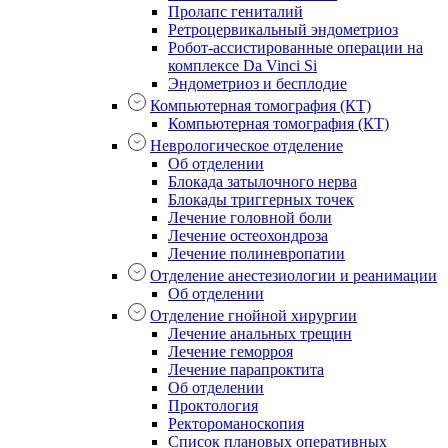
Пролапс гениталий
Ретроцервикальный эндометриоз
Робот-ассистированные операции на
комплексе Da Vinci Si
Эндометриоз и бесплодие
Компьютерная томография (КТ)
Компьютерная томография (КТ)
Неврологическое отделение
Об отделении
Блокада затылочного нерва
Блокады триггерных точек
Лечение головной боли
Лечение остеохондроза
Лечение полиневропатии
Отделение анестезиологии и реанимации
Об отделении
Отделение гнойной хирургии
Лечение анальных трещин
Лечение геморроя
Лечение парапроктита
Об отделении
Проктология
Ректороманоскопия
Список плановых оперативных