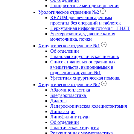
Об отделении
Приоритетные методики лечения
Урологическое отделение №2
REZUM для лечения аденомы
простаты без операций и таблеток
Перкутанная нефролитотомия - ПНЛТ
Уретероскопия, удаление камня
мочеточника, почки
Хирургическое отделение №1
Об отделении
Плановая хирургическая помощь
Список плановых оперативных
вмешательств, выполняемых в
отделении хирургии №1
Ургентная хирургическая помощь
Хирургическое отделение №2
Абдоминопластика
Блефаропластика
Диастаз
Лапароскопическая холецистэктомия
Липосакция
Липофилинг груди
Об отделении
Пластическая хирургия
Редукционная маммопластика