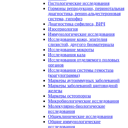
Гистологические исследования
Гормоны репродукции, перинотальная
диагностика, ренин-альдестероновая
система, гипофиз
Диагностика сифилиса, ВИЧ
Изосериология
Иммунологические исследования
Исследование кожи, эпителия
слизистой, другого биоматериала
Исследование мокроты
Исследования кала
Исследования отделяемого половых
органов
Исследования системы гемостаза
(коагулограмма)
Маркеры аутоиммуных заболеваний
Маркеры заболеваний щитовидной
железы
Маркеры остеопороза
Микробиологические исследования
Молекулярно-биологические
исследования
Общеклинические исследования
Общие иммунологические
исследования