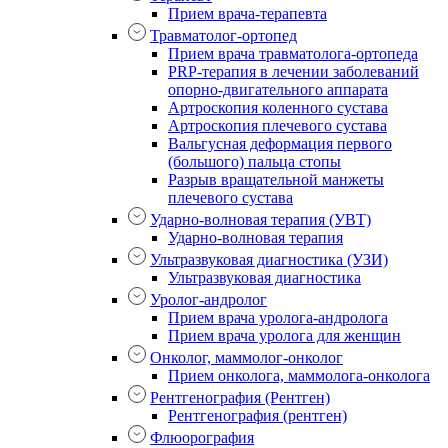
Прием врача-терапевта
Травматолог-ортопед
Прием врача травматолога-ортопеда
PRP-терапия в лечении заболеваний
опорно-двигательного аппарата
Артроскопия коленного сустава
Артроскопия плечевого сустава
Вальгусная деформация первого
(большого) пальца стопы
Разрыв вращательной манжеты
плечевого сустава
Ударно-волновая терапия (УВТ)
Ударно-волновая терапия
Ультразвуковая диагностика (УЗИ)
Ультразвуковая диагностика
Уролог-андролог
Прием врача уролога-андролога
Прием врача уролога для женщин
Онколог, маммолог-онколог
Прием онколога, маммолога-онколога
Рентгенография (Рентген)
Рентгенография (рентген)
Флюорография