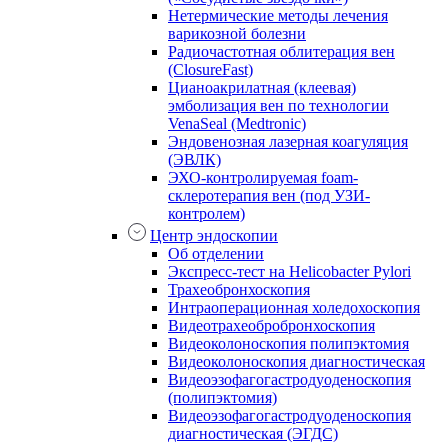
Нетермические методы лечения
варикозной болезни
Радиочастотная облитерация вен
(ClosureFast)
Цианоакрилатная (клеевая)
эмболизация вен по технологии
VenaSeal (Medtronic)
Эндовенозная лазерная коагуляция
(ЭВЛК)
ЭХО-контролируемая foam-
склеротерапия вен (под УЗИ-
контролем)
Центр эндоскопии
Об отделении
Экспресс-тест на Helicobacter Pylori
Трахеобронхоскопия
Интраоперационная холедохоскопия
Видеотрахеобробронхоскопия
Видеоколоноскопия полипэктомия
Видеоколоноскопия диагностическая
Видеоэзофагогастродуоденоскопия
(полипэктомия)
Видеоэзофагогастродуоденоскопия
диагностическая (ЭГДС)