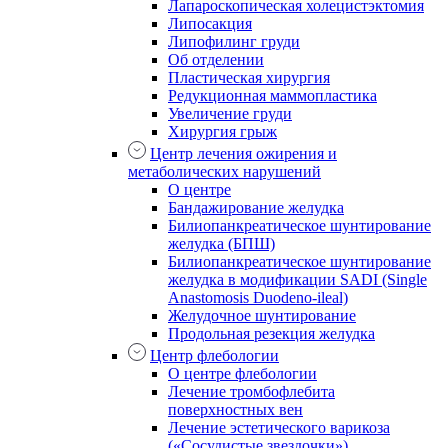
Лапароскопическая холецистэктомия
Липосакция
Липофилинг груди
Об отделении
Пластическая хирургия
Редукционная маммопластика
Увеличение груди
Хирургия грыж
Центр лечения ожирения и
метаболических нарушений
О центре
Бандажирование желудка
Билиопанкреатическое шунтирование
желудка (БПШ)
Билиопанкреатическое шунтирование
желудка в модификации SADI (Single
Anastomosis Duodeno-ileal)
Желудочное шунтирование
Продольная резекция желудка
Центр флебологии
О центре флебологии
Лечение тромбофлебита
поверхностных вен
Лечение эстетического варикоза
(«Сосудистые звездочки»)