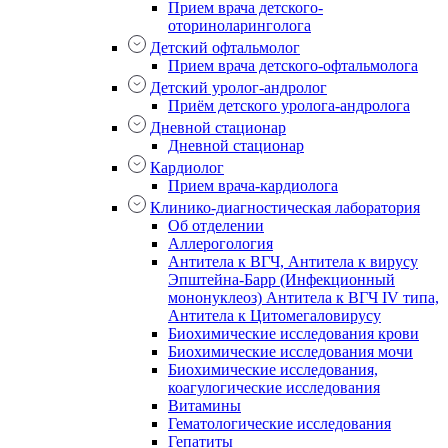
Прием врача детского-
оториноларинголога
Детский офтальмолог
Прием врача детского-офтальмолога
Детский уролог-андролог
Приём детского уролога-андролога
Дневной стационар
Дневной стационар
Кардиолог
Прием врача-кардиолога
Клинико-диагностическая лаборатория
Об отделении
Аллерогология
Антитела к ВГЧ, Антитела к вирусу
Эпштейна-Барр (Инфекционный
мононуклеоз) Антитела к ВГЧ IV типа,
Антитела к Цитомегаловирусу
Биохимические исследования крови
Биохимические исследования мочи
Биохимические исследования,
коагулогические исследования
Витамины
Гематологические исследования
Гепатиты