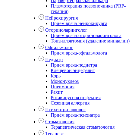
Паравертебральная блокада
Плазмотерапия позвоночника (PRP-
терапия)
Нейрохирургия
Прием врача-нейрохирурга
Оториноларинголог
Прием врача-оториноларинголога
Тонзиллэктомия (удаление миндалин)
Офтальмолог
Прием врача-офтальмолога
Педиатр
Прием врача-педиатра
Клещевой энцефалит
Корь
Мононуклеоз
Пневмония
Рахит
Ротавирусная инфекция
Сезонная аллергия
Психиатр-нарколог
Приём врача-психиатра
Стоматология
Терапевтическая стоматология
Терапевт