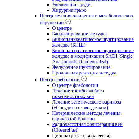
Увеличение груди
Хирургия грыж
Центр лечения ожирения и метаболических
нарушений
О центре
Бандажирование желудка
Билиопанкреатическое шунтирование
желудка (БПШ)
Билиопанкреатическое шунтирование
желудка в модификации SADI (Single
Anastomosis Duodeno-ileal)
Желудочное шунтирование
Продольная резекция желудка
Центр флебологии
О центре флебологии
Лечение тромбофлебита
поверхностных вен
Лечение эстетического варикоза
(«Сосудистые звездочки»)
Нетермические методы лечения
варикозной болезни
Радиочастотная облитерация вен
(ClosureFast)
Цианоакрилатная (клеевая)