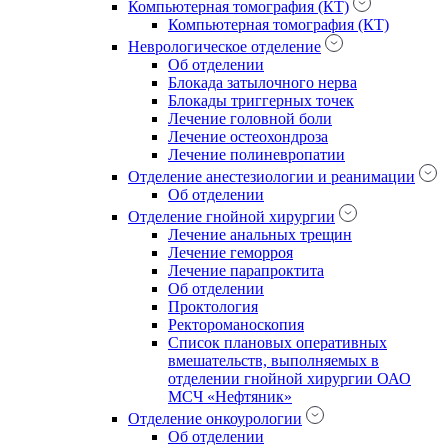
Компьютерная томография (КТ)
Компьютерная томография (КТ)
Неврологическое отделение
Об отделении
Блокада затылочного нерва
Блокады триггерных точек
Лечение головной боли
Лечение остеохондроза
Лечение полиневропатии
Отделение анестезиологии и реанимации
Об отделении
Отделение гнойной хирургии
Лечение анальных трещин
Лечение геморроя
Лечение парапроктита
Об отделении
Проктология
Ректороманоскопия
Список плановых оперативных
вмешательств, выполняемых в
отделении гнойной хирургии ОАО
МСЧ «Нефтяник»
Отделение онкоурологии
Об отделении