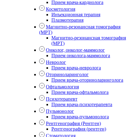
Прием врача-кардиолога
Косметология
Инъекционная терапия
Плазмотерапия
Магнитно-резонансная томография
(МРТ)
Магнитно-резонансная томография
(МРТ)
Онколог, онколог-маммолог
Прием онколога-маммолога
Невролог
Прием врача-невролога
Оториноларинголог
Прием врача-оториноларинголога
Офтальмология
Прием врача-офтальмолога
Психотерапевт
Прием врача-психотерапевта
Пульмонолог
Прием врача-пульмонолога
Рентгенография (Рентген)
Рентгенография (рентген)
Стоматология