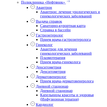
Поликлиника «Нефтяник»
Авантрон
Авантрон: лечение урологических и
гинекологических заболеваний
Выдача справок
Санаторно-курортная карта
Справка в бассейн
Гастроэнтеролог
Прием врача-гастроэнтеролога
Гинеколог
Авантрон для лечения
гинекологических заболеваний
Плазмотерапия
Прием врача-гинеколога
Денситометрия
Денситометрия
Дерматовенеролог
Прием врача-дерматовенеролога
Дневной стационар
Дневной стационар
Капельницы красоты и здоровья
(Инфузионная терапия)
Кардиолог