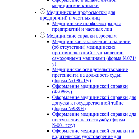
медицинской книжки
Медицинские профосмотры для
предприятий и частных лиц
Медицинские профосмотры для
предприятий и частных лиц
Медицинские справки взрослым
Медицинское заключение о наличии
(об отсутствии) медицинских
противопоказаний к управлению
самоходными машинами (форма №071/
у)
Медицинское освидетельствование
претендента на должность судьи
(форма № 086-1/у)
Оформление медицинской справки
(Ф-086/у)
Оформление медицинской справки для
допуска к государственной тайне
(форма №989Н)
Оформление медицинской справки для
поступления на госслужбу (форма
№001 гс/у)
Оформление медицинской справки на
водительское удостоверение для