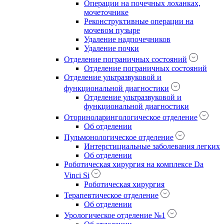
Операции на почечных лоханках,
мочеточнике
Реконструктивные операции на
мочевом пузыре
Удаление надпочечников
Удаление почки
Отделение пограничных состояний
Отделение пограничных состояний
Отделение ультразвуковой и
функциональной диагностики
Отделение ультразвуковой и
функциональной диагностики
Оториноларингологическое отделение
Об отделении
Пульмонологическое отделение
Интерстициальные заболевания легких
Об отделении
Роботическая хирургия на комплексе Da
Vinci Si
Роботическая хирургия
Терапевтическое отделение
Об отделении
Урологическое отделение №1