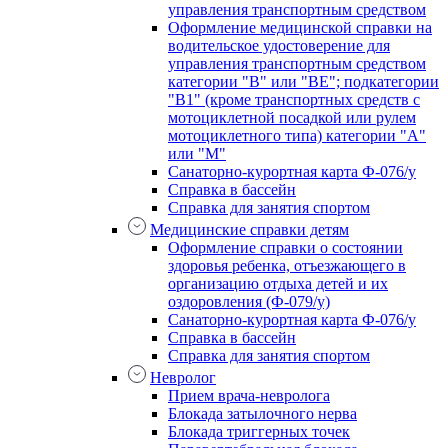
управления транспортным средством
Оформление медицинской справки на
водительское удостоверение для
управления транспортным средством
категории "В" или "BE"; подкатегории
"В1" (кроме транспортных средств с
мотоциклетной посадкой или рулем
мотоциклетного типа) категории "А"
или "М"
Санаторно-курортная карта Ф-076/у
Справка в бассейн
Справка для занятия спортом
Медицинские справки детям
Оформление справки о состоянии
здоровья ребенка, отъезжающего в
организацию отдыха детей и их
оздоровления (Ф-079/у)
Санаторно-курортная карта Ф-076/у
Справка в бассейн
Справка для занятия спортом
Невролог
Прием врача-невролога
Блокада затылочного нерва
Блокада триггерных точек