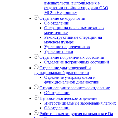
вмешательств, выполняемых в
отделении гнойной хирургии ОАО
МСЧ «Нефтяник»
Отделение онкоурологии
Об отделении
Операции на почечных лоханках,
мочеточнике
Реконструктивные операции на
мочевом пузыре
Удаление надпочечников
Удаление почки
Отделение пограничных состояний
Отделение пограничных состояний
Отделение ультразвуковой и
функциональной диагностики
Отделение ультразвуковой и
функциональной диагностики
Оториноларингологическое отделение
Об отделении
Пульмонологическое отделение
Интерстициальные заболевания легких
Об отделении
Роботическая хирургия на комплексе Da