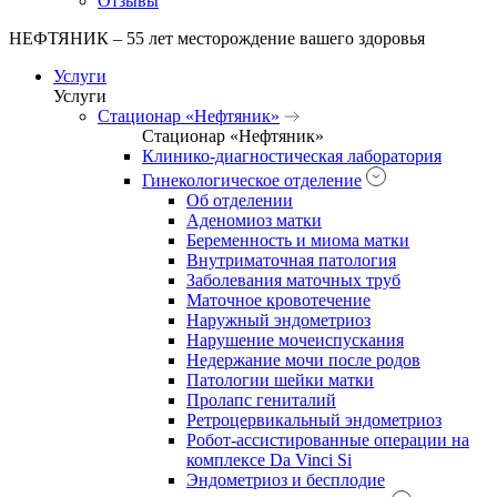
Отзывы
НЕФТЯНИК – 55 лет месторождение вашего здоровья
Услуги
Услуги
Стационар «Нефтяник»
Стационар «Нефтяник»
Клинико-диагностическая лаборатория
Гинекологическое отделение
Об отделении
Аденомиоз матки
Беременность и миома матки
Внутриматочная патология
Заболевания маточных труб
Маточное кровотечение
Наружный эндометриоз
Нарушение мочеиспускания
Недержание мочи после родов
Патологии шейки матки
Пролапс гениталий
Ретроцервикальный эндометриоз
Робот-ассистированные операции на
комплексе Da Vinci Si
Эндометриоз и бесплодие