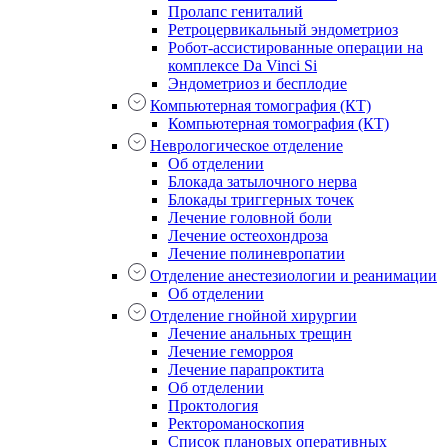
Пролапс гениталий
Ретроцервикальный эндометриоз
Робот-ассистированные операции на
комплексе Da Vinci Si
Эндометриоз и бесплодие
Компьютерная томография (КТ)
Компьютерная томография (КТ)
Неврологическое отделение
Об отделении
Блокада затылочного нерва
Блокады триггерных точек
Лечение головной боли
Лечение остеохондроза
Лечение полиневропатии
Отделение анестезиологии и реанимации
Об отделении
Отделение гнойной хирургии
Лечение анальных трещин
Лечение геморроя
Лечение парапроктита
Об отделении
Проктология
Ректороманоскопия
Список плановых оперативных