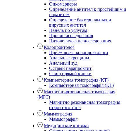
Онкомаркеры
Определение антител к простейшим и
паразитам
Определение бактериальных и
вирусных антител
Панель по услугам
Прочие исследования
Цитологические исследования
Колопроктолог
Прием врача-колопроктолога
Анальные трещины
Анальный зуд
Острый парапроктит
Свищ прямой кишки
Компьютерная томография (КТ)
Компьютерная томография (КТ)
Магнитно-резонансная томография
(МРТ)
Магнитно резонансная томография
открытого типа
Маммография
Маммография
Медицинские книжки
Оформление и выдача личной