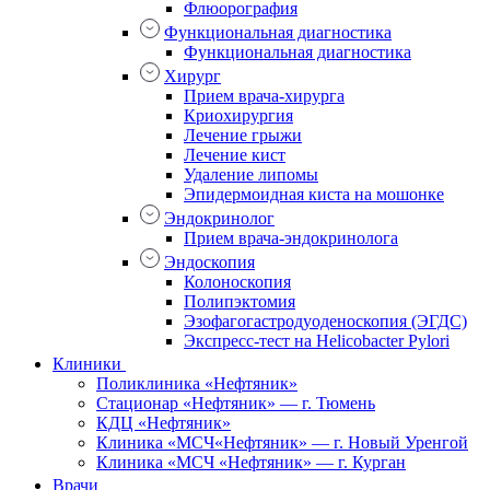
Флюорография
Функциональная диагностика
Функциональная диагностика
Хирург
Прием врача-хирурга
Криохирургия
Лечение грыжи
Лечение кист
Удаление липомы
Эпидермоидная киста на мошонке
Эндокринолог
Прием врача-эндокринолога
Эндоскопия
Колоноскопия
Полипэктомия
Эзофагогастродуоденоскопия (ЭГДС)
Экспресс-тест на Helicobacter Pylori
Клиники
Поликлиника «Нефтяник»
Стационар «Нефтяник» — г. Тюмень
КДЦ «Нефтяник»
Клиника «МСЧ«Нефтяник» — г. Новый Уренгой
Клиника «МСЧ «Нефтяник» — г. Курган
Врачи