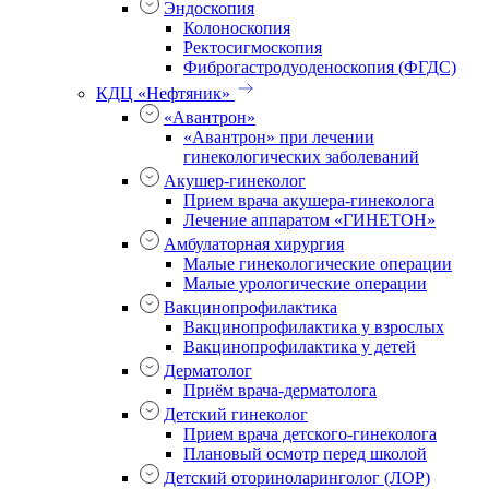
Эндоскопия
Колоноскопия
Ректосигмоскопия
Фиброгастродуоденоскопия (ФГДС)
КДЦ «Нефтяник»
«Авантрон»
«Авантрон» при лечении
гинекологических заболеваний
Акушер-гинеколог
Прием врача акушера-гинеколога
Лечение аппаратом «ГИНЕТОН»
Амбулаторная хирургия
Малые гинекологические операции
Малые урологические операции
Вакцинопрофилактика
Вакцинопрофилактика у взрослых
Вакцинопрофилактика у детей
Дерматолог
Приём врача-дерматолога
Детский гинеколог
Прием врача детского-гинеколога
Плановый осмотр перед школой
Детский оториноларинголог (ЛОР)