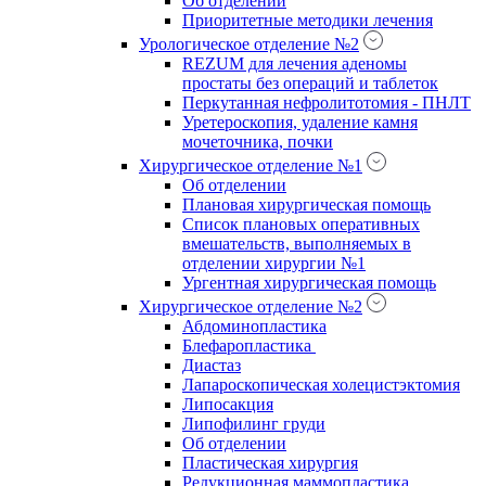
Об отделении
Приоритетные методики лечения
Урологическое отделение №2
REZUM для лечения аденомы
простаты без операций и таблеток
Перкутанная нефролитотомия - ПНЛТ
Уретероскопия, удаление камня
мочеточника, почки
Хирургическое отделение №1
Об отделении
Плановая хирургическая помощь
Список плановых оперативных
вмешательств, выполняемых в
отделении хирургии №1
Ургентная хирургическая помощь
Хирургическое отделение №2
Абдоминопластика
Блефаропластика
Диастаз
Лапароскопическая холецистэктомия
Липосакция
Липофилинг груди
Об отделении
Пластическая хирургия
Редукционная маммопластика