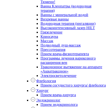
Тюмени!
Ванна Клеопатры (водородная
терапия)
Ванны с минеральной водой
Вихревые ванны
Водородная терапия (ингаляции)
Высокоинтенсивный лазер HILT
Грязелечение
Криосауна
Массаж
Подводный душ-массаж
Прессотерапия
Прием врача-физиотерапевта
Программы лечения варикозного
расширения вен
Тракционное вытяжение на аппарате
«Акватракцион»
Электросветолечение
Флебология
Прием сосудистого хирурга/ флеболога
Хирург
Прием врача-хирурга
Эндокринолог
Прием эндокринолога