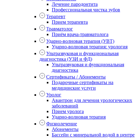
Лечение пародонтита
Профессиональная чистка зубов
Терапевт
Прием терапевта
Травматолог
Приём врача-травматолога
Ударно-волновая терапия (УВТ)
Ударно-волновая терапия: урология
Ультразвуковая и функциональная
диагностика (УЗИ и ФД)
Ультразвуковая и функциональная
диагностика
Сертификаты / Абонементы
Подарочные сертификаты на
медицинские услуги
Уролог
Авантрон для лечения урологических
заболеваний
Прием уролога
Ударно-волновая терапия
Физиолечение
Абонементы
Бассейн с минеральной водой в центре