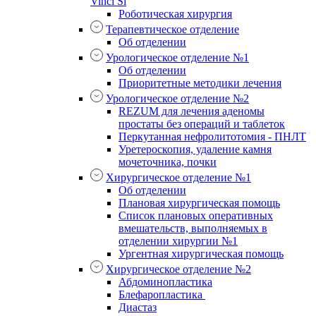
Vinci Si
Роботическая хирургия
Терапевтическое отделение
Об отделении
Урологическое отделение №1
Об отделении
Приоритетные методики лечения
Урологическое отделение №2
REZUM для лечения аденомы
простаты без операций и таблеток
Перкутанная нефролитотомия - ПНЛТ
Уретероскопия, удаление камня
мочеточника, почки
Хирургическое отделение №1
Об отделении
Плановая хирургическая помощь
Список плановых оперативных
вмешательств, выполняемых в
отделении хирургии №1
Ургентная хирургическая помощь
Хирургическое отделение №2
Абдоминопластика
Блефаропластика
Диастаз