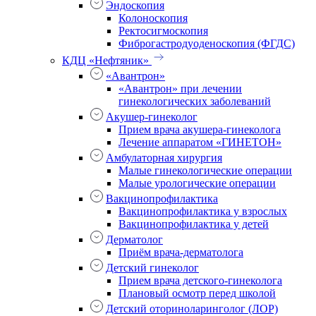
Эндоскопия
Колоноскопия
Ректосигмоскопия
Фиброгастродуоденоскопия (ФГДС)
КДЦ «Нефтяник»
«Авантрон»
«Авантрон» при лечении
гинекологических заболеваний
Акушер-гинеколог
Прием врача акушера-гинеколога
Лечение аппаратом «ГИНЕТОН»
Амбулаторная хирургия
Малые гинекологические операции
Малые урологические операции
Вакцинопрофилактика
Вакцинопрофилактика у взрослых
Вакцинопрофилактика у детей
Дерматолог
Приём врача-дерматолога
Детский гинеколог
Прием врача детского-гинеколога
Плановый осмотр перед школой
Детский оториноларинголог (ЛОР)