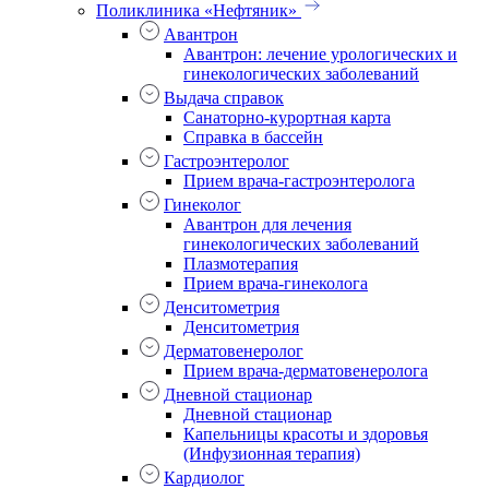
Поликлиника «Нефтяник»
Авантрон
Авантрон: лечение урологических и
гинекологических заболеваний
Выдача справок
Санаторно-курортная карта
Справка в бассейн
Гастроэнтеролог
Прием врача-гастроэнтеролога
Гинеколог
Авантрон для лечения
гинекологических заболеваний
Плазмотерапия
Прием врача-гинеколога
Денситометрия
Денситометрия
Дерматовенеролог
Прием врача-дерматовенеролога
Дневной стационар
Дневной стационар
Капельницы красоты и здоровья
(Инфузионная терапия)
Кардиолог