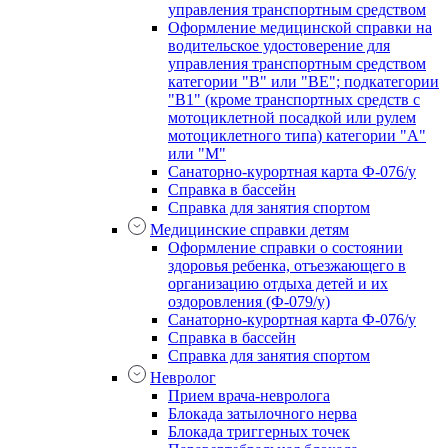
управления транспортным средством
Оформление медицинской справки на
водительское удостоверение для
управления транспортным средством
категории "В" или "BE"; подкатегории
"В1" (кроме транспортных средств с
мотоциклетной посадкой или рулем
мотоциклетного типа) категории "А"
или "М"
Санаторно-курортная карта Ф-076/у
Справка в бассейн
Справка для занятия спортом
Медицинские справки детям
Оформление справки о состоянии
здоровья ребенка, отъезжающего в
организацию отдыха детей и их
оздоровления (Ф-079/у)
Санаторно-курортная карта Ф-076/у
Справка в бассейн
Справка для занятия спортом
Невролог
Прием врача-невролога
Блокада затылочного нерва
Блокада триггерных точек