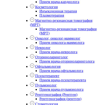
Прием врача-кардиолога
Косметология
Инъекционная терапия
Плазмотерапия
Магнитно-резонансная томография
(МРТ)
Магнитно-резонансная томография
(МРТ)
Онколог, онколог-маммолог
Прием онколога-маммолога
Невролог
Прием врача-невролога
Оториноларинголог
Прием врача-оториноларинголога
Офтальмология
Прием врача-офтальмолога
Психотерапевт
Прием врача-психотерапевта
Пульмонолог
Прием врача-пульмонолога
Рентгенография (Рентген)
Рентгенография (рентген)
Стоматология