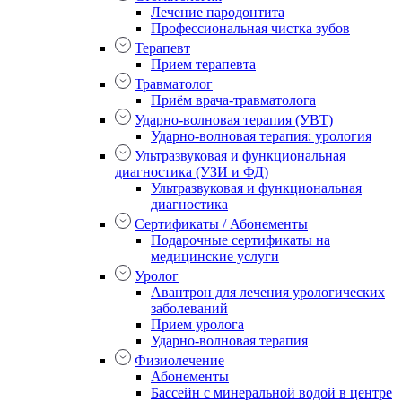
Лечение пародонтита
Профессиональная чистка зубов
Терапевт
Прием терапевта
Травматолог
Приём врача-травматолога
Ударно-волновая терапия (УВТ)
Ударно-волновая терапия: урология
Ультразвуковая и функциональная
диагностика (УЗИ и ФД)
Ультразвуковая и функциональная
диагностика
Сертификаты / Абонементы
Подарочные сертификаты на
медицинские услуги
Уролог
Авантрон для лечения урологических
заболеваний
Прием уролога
Ударно-волновая терапия
Физиолечение
Абонементы
Бассейн с минеральной водой в центре