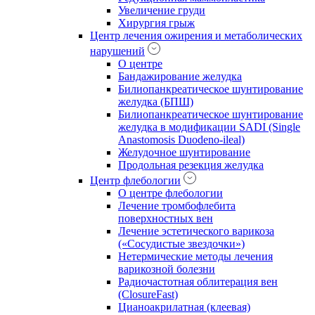
Увеличение груди
Хирургия грыж
Центр лечения ожирения и метаболических
нарушений
О центре
Бандажирование желудка
Билиопанкреатическое шунтирование
желудка (БПШ)
Билиопанкреатическое шунтирование
желудка в модификации SADI (Single
Anastomosis Duodeno-ileal)
Желудочное шунтирование
Продольная резекция желудка
Центр флебологии
О центре флебологии
Лечение тромбофлебита
поверхностных вен
Лечение эстетического варикоза
(«Сосудистые звездочки»)
Нетермические методы лечения
варикозной болезни
Радиочастотная облитерация вен
(ClosureFast)
Цианоакрилатная (клеевая)