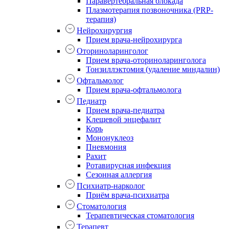
Паравертебральная блокада
Плазмотерапия позвоночника (PRP-
терапия)
Нейрохирургия
Прием врача-нейрохирурга
Оториноларинголог
Прием врача-оториноларинголога
Тонзиллэктомия (удаление миндалин)
Офтальмолог
Прием врача-офтальмолога
Педиатр
Прием врача-педиатра
Клещевой энцефалит
Корь
Мононуклеоз
Пневмония
Рахит
Ротавирусная инфекция
Сезонная аллергия
Психиатр-нарколог
Приём врача-психиатра
Стоматология
Терапевтическая стоматология
Терапевт