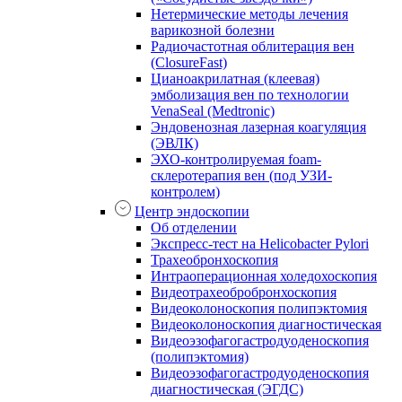
Нетермические методы лечения
варикозной болезни
Радиочастотная облитерация вен
(ClosureFast)
Цианоакрилатная (клеевая)
эмболизация вен по технологии
VenaSeal (Medtronic)
Эндовенозная лазерная коагуляция
(ЭВЛК)
ЭХО-контролируемая foam-
склеротерапия вен (под УЗИ-
контролем)
Центр эндоскопии
Об отделении
Экспресс-тест на Helicobacter Pylori
Трахеобронхоскопия
Интраоперационная холедохоскопия
Видеотрахеобробронхоскопия
Видеоколоноскопия полипэктомия
Видеоколоноскопия диагностическая
Видеоэзофагогастродуоденоскопия
(полипэктомия)
Видеоэзофагогастродуоденоскопия
диагностическая (ЭГДС)