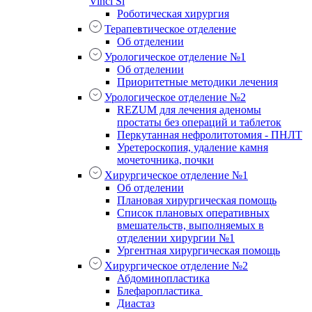
Vinci Si
Роботическая хирургия
Терапевтическое отделение
Об отделении
Урологическое отделение №1
Об отделении
Приоритетные методики лечения
Урологическое отделение №2
REZUM для лечения аденомы
простаты без операций и таблеток
Перкутанная нефролитотомия - ПНЛТ
Уретероскопия, удаление камня
мочеточника, почки
Хирургическое отделение №1
Об отделении
Плановая хирургическая помощь
Список плановых оперативных
вмешательств, выполняемых в
отделении хирургии №1
Ургентная хирургическая помощь
Хирургическое отделение №2
Абдоминопластика
Блефаропластика
Диастаз