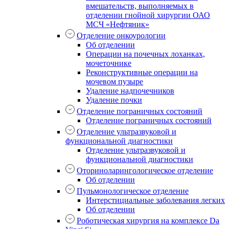
вмешательств, выполняемых в
отделении гнойной хирургии ОАО
МСЧ «Нефтяник»
Отделение онкоурологии
Об отделении
Операции на почечных лоханках,
мочеточнике
Реконструктивные операции на
мочевом пузыре
Удаление надпочечников
Удаление почки
Отделение пограничных состояний
Отделение пограничных состояний
Отделение ультразвуковой и
функциональной диагностики
Отделение ультразвуковой и
функциональной диагностики
Оториноларингологическое отделение
Об отделении
Пульмонологическое отделение
Интерстициальные заболевания легких
Об отделении
Роботическая хирургия на комплексе Da