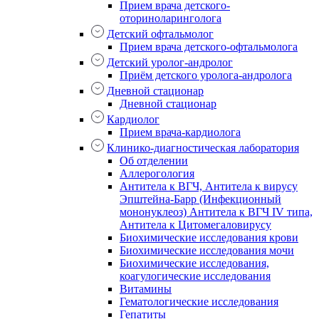
Прием врача детского-
оториноларинголога
Детский офтальмолог
Прием врача детского-офтальмолога
Детский уролог-андролог
Приём детского уролога-андролога
Дневной стационар
Дневной стационар
Кардиолог
Прием врача-кардиолога
Клинико-диагностическая лаборатория
Об отделении
Аллерогология
Антитела к ВГЧ, Антитела к вирусу
Эпштейна-Барр (Инфекционный
мононуклеоз) Антитела к ВГЧ IV типа,
Антитела к Цитомегаловирусу
Биохимические исследования крови
Биохимические исследования мочи
Биохимические исследования,
коагулогические исследования
Витамины
Гематологические исследования
Гепатиты