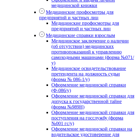
медицинской книжки
Медицинские профосмотры для
предприятий и частных лиц
Медицинские профосмотры для
предприятий и частных лиц
Медицинские справки взрослым
Медицинское заключение о наличии
(об отсутствии) медицинских
противопоказаний к управлению
самоходными машинами (форма №071/
у)
Медицинское освидетельствование
претендента на должность судьи
(форма № 086-1/у)
Оформление медицинской справки
(Ф-086/у)
Оформление медицинской справки для
допуска к государственной тайне
(форма №989Н)
Оформление медицинской справки для
поступления на госслужбу (форма
№001 гс/у)
Оформление медицинской справки на
водительское удостоверение для