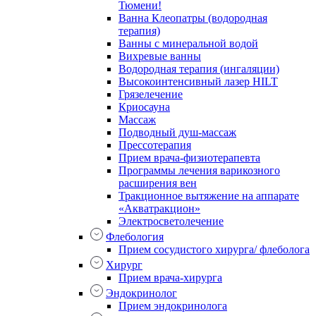
Тюмени!
Ванна Клеопатры (водородная
терапия)
Ванны с минеральной водой
Вихревые ванны
Водородная терапия (ингаляции)
Высокоинтенсивный лазер HILT
Грязелечение
Криосауна
Массаж
Подводный душ-массаж
Прессотерапия
Прием врача-физиотерапевта
Программы лечения варикозного
расширения вен
Тракционное вытяжение на аппарате
«Акватракцион»
Электросветолечение
Флебология
Прием сосудистого хирурга/ флеболога
Хирург
Прием врача-хирурга
Эндокринолог
Прием эндокринолога