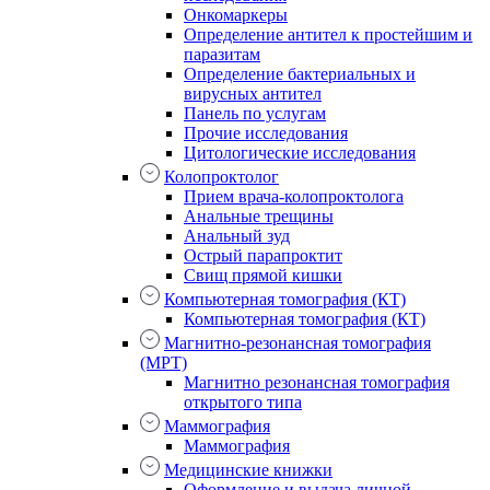
Онкомаркеры
Определение антител к простейшим и
паразитам
Определение бактериальных и
вирусных антител
Панель по услугам
Прочие исследования
Цитологические исследования
Колопроктолог
Прием врача-колопроктолога
Анальные трещины
Анальный зуд
Острый парапроктит
Свищ прямой кишки
Компьютерная томография (КТ)
Компьютерная томография (КТ)
Магнитно-резонансная томография
(МРТ)
Магнитно резонансная томография
открытого типа
Маммография
Маммография
Медицинские книжки
Оформление и выдача личной