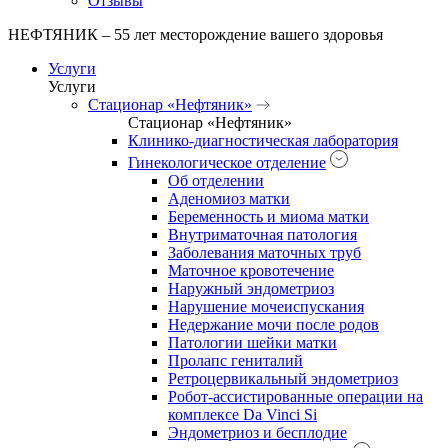
Отзывы
НЕФТЯНИК – 55 лет месторождение вашего здоровья
Услуги
Услуги
Стационар «Нефтяник»
Стационар «Нефтяник»
Клинико-диагностическая лаборатория
Гинекологическое отделение
Об отделении
Аденомиоз матки
Беременность и миома матки
Внутриматочная патология
Заболевания маточных труб
Маточное кровотечение
Наружный эндометриоз
Нарушение мочеиспускания
Недержание мочи после родов
Патологии шейки матки
Пролапс гениталий
Ретроцервикальный эндометриоз
Робот-ассистированные операции на
комплексе Da Vinci Si
Эндометриоз и бесплодие