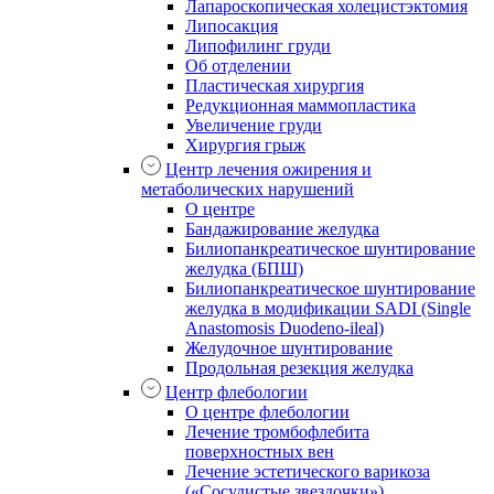
Лапароскопическая холецистэктомия
Липосакция
Липофилинг груди
Об отделении
Пластическая хирургия
Редукционная маммопластика
Увеличение груди
Хирургия грыж
Центр лечения ожирения и
метаболических нарушений
О центре
Бандажирование желудка
Билиопанкреатическое шунтирование
желудка (БПШ)
Билиопанкреатическое шунтирование
желудка в модификации SADI (Single
Anastomosis Duodeno-ileal)
Желудочное шунтирование
Продольная резекция желудка
Центр флебологии
О центре флебологии
Лечение тромбофлебита
поверхностных вен
Лечение эстетического варикоза
(«Сосудистые звездочки»)