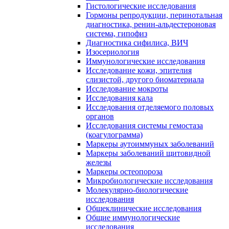
Гистологические исследования
Гормоны репродукции, перинотальная
диагностика, ренин-альдестероновая
система, гипофиз
Диагностика сифилиса, ВИЧ
Изосериология
Иммунологические исследования
Исследование кожи, эпителия
слизистой, другого биоматериала
Исследование мокроты
Исследования кала
Исследования отделяемого половых
органов
Исследования системы гемостаза
(коагулограмма)
Маркеры аутоиммуных заболеваний
Маркеры заболеваний щитовидной
железы
Маркеры остеопороза
Микробиологические исследования
Молекулярно-биологические
исследования
Общеклинические исследования
Общие иммунологические
исследования