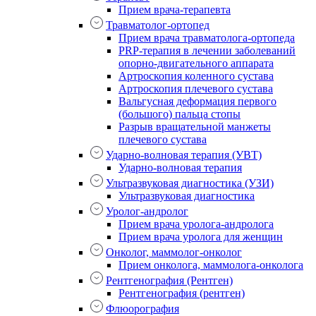
Прием врача-терапевта
Травматолог-ортопед
Прием врача травматолога-ортопеда
PRP-терапия в лечении заболеваний
опорно-двигательного аппарата
Артроскопия коленного сустава
Артроскопия плечевого сустава
Вальгусная деформация первого
(большого) пальца стопы
Разрыв вращательной манжеты
плечевого сустава
Ударно-волновая терапия (УВТ)
Ударно-волновая терапия
Ультразвуковая диагностика (УЗИ)
Ультразвуковая диагностика
Уролог-андролог
Прием врача уролога-андролога
Прием врача уролога для женщин
Онколог, маммолог-онколог
Прием онколога, маммолога-онколога
Рентгенография (Рентген)
Рентгенография (рентген)
Флюорография