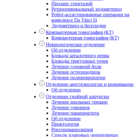
Пролапс гениталий
Ретроцервикальный эндометриоз
Робот-ассистированные операции на
комплексе Da Vinci Si
Эндометриоз и бесплодие
Компьютерная томография (КТ)
Компьютерная томография (КТ)
Неврологическое отделение
Об отделении
Блокада затылочного нерва
Блокады триггерных точек
Лечение головной боли
Лечение остеохондроза
Лечение полиневропатии
Отделение анестезиологии и реанимации
Об отделении
Отделение гнойной хирургии
Лечение анальных трещин
Лечение геморроя
Лечение парапроктита
Об отделении
Проктология
Ректороманоскопия
Список плановых оперативных