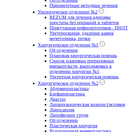
Об отделении
Приоритетные методики лечения
Урологическое отделение №2
REZUM для лечения аденомы
простаты без операций и таблеток
Перкутанная нефролитотомия - ПНЛТ
Уретероскопия, удаление камня
мочеточника, почки
Хирургическое отделение №1
Об отделении
Плановая хирургическая помощь
Список плановых оперативных
вмешательств, выполняемых в
отделении хирургии №1
Ургентная хирургическая помощь
Хирургическое отделение №2
Абдоминопластика
Блефаропластика
Диастаз
Лапароскопическая холецистэктомия
Липосакция
Липофилинг груди
Об отделении
Пластическая хирургия
Редукционная маммопластика