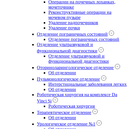
Операции на почечных лоханках,
мочеточнике
Реконструктивные операции на
мочевом пузыре
Удаление надпочечников
Удаление почки
Отделение пограничных состояний
Отделение пограничных состояний
Отделение ультразвуковой и
функциональной диагностики
Отделение ультразвуковой и
функциональной диагностики
Оториноларингологическое отделение
Об отделении
Пульмонологическое отделение
Интерстициальные заболевания легких
Об отделении
Роботическая хирургия на комплексе Da
Vinci Si
Роботическая хирургия
Терапевтическое отделение
Об отделении
Урологическое отделение №1