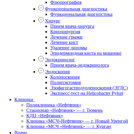
Флюорография
Функциональная диагностика
Функциональная диагностика
Хирург
Прием врача-хирурга
Криохирургия
Лечение грыжи
Лечение кист
Удаление липомы
Эпидермоидная киста на мошонке
Эндокринолог
Прием врача-эндокринолога
Эндоскопия
Колоноскопия
Полипэктомия
Эзофагогастродуоденоскопия (ЭГДС)
Экспресс-тест на Helicobacter Pylori
Клиники
Поликлиника «Нефтяник»
Стационар «Нефтяник» — г. Тюмень
КДЦ «Нефтяник»
Клиника «МСЧ«Нефтяник» — г. Новый Уренгой
Клиника «МСЧ «Нефтяник» — г. Курган
Врачи