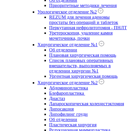
Об отделении
Приоритетные методики лечения
Урологическое отделение №2
REZUM для лечения аденомы
простаты без операций и таблеток
Перкутанная нефролитотомия - ПНЛТ
Уретероскопия, удаление камня
мочеточника, почки
Хирургическое отделение №1
Об отделении
Плановая хирургическая помощь
Список плановых оперативных
вмешательств, выполняемых в
отделении хирургии №1
Ургентная хирургическая помощь
Хирургическое отделение №2
Абдоминопластика
Блефаропластика
Диастаз
Лапароскопическая холецистэктомия
Липосакция
Липофилинг груди
Об отделении
Пластическая хирургия
Редукционная маммопластика