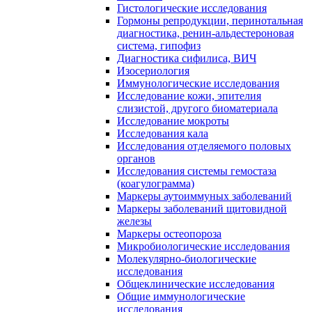
Гистологические исследования
Гормоны репродукции, перинотальная
диагностика, ренин-альдестероновая
система, гипофиз
Диагностика сифилиса, ВИЧ
Изосериология
Иммунологические исследования
Исследование кожи, эпителия
слизистой, другого биоматериала
Исследование мокроты
Исследования кала
Исследования отделяемого половых
органов
Исследования системы гемостаза
(коагулограмма)
Маркеры аутоиммуных заболеваний
Маркеры заболеваний щитовидной
железы
Маркеры остеопороза
Микробиологические исследования
Молекулярно-биологические
исследования
Общеклинические исследования
Общие иммунологические
исследования