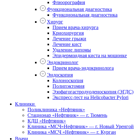
Флюорография
Функциональная диагностика
Функциональная диагностика
Хирург
Прием врача-хирурга
Криохирургия
Лечение грыжи
Лечение кист
Удаление липомы
Эпидермоидная киста на мошонке
Эндокринолог
Прием врача-эндокринолога
Эндоскопия
Колоноскопия
Полипэктомия
Эзофагогастродуоденоскопия (ЭГДС)
Экспресс-тест на Helicobacter Pylori
Клиники
Поликлиника «Нефтяник»
Стационар «Нефтяник» — г. Тюмень
КДЦ «Нефтяник»
Клиника «МСЧ«Нефтяник» — г. Новый Уренгой
Клиника «МСЧ «Нефтяник» — г. Курган
Врачи