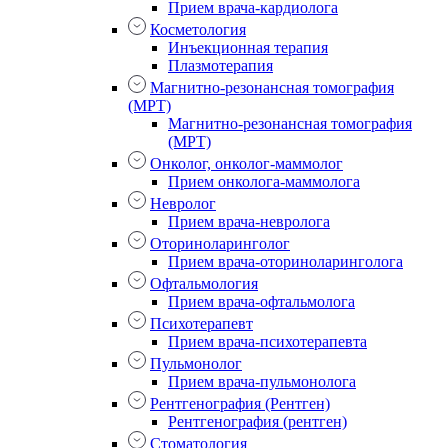
Прием врача-кардиолога
Косметология
Инъекционная терапия
Плазмотерапия
Магнитно-резонансная томография
(МРТ)
Магнитно-резонансная томография
(МРТ)
Онколог, онколог-маммолог
Прием онколога-маммолога
Невролог
Прием врача-невролога
Оториноларинголог
Прием врача-оториноларинголога
Офтальмология
Прием врача-офтальмолога
Психотерапевт
Прием врача-психотерапевта
Пульмонолог
Прием врача-пульмонолога
Рентгенография (Рентген)
Рентгенография (рентген)
Стоматология