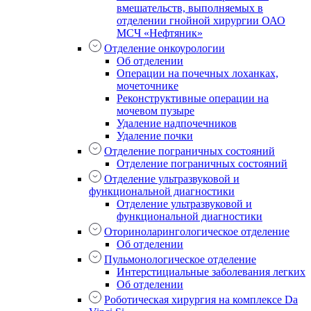
вмешательств, выполняемых в
отделении гнойной хирургии ОАО
МСЧ «Нефтяник»
Отделение онкоурологии
Об отделении
Операции на почечных лоханках,
мочеточнике
Реконструктивные операции на
мочевом пузыре
Удаление надпочечников
Удаление почки
Отделение пограничных состояний
Отделение пограничных состояний
Отделение ультразвуковой и
функциональной диагностики
Отделение ультразвуковой и
функциональной диагностики
Оториноларингологическое отделение
Об отделении
Пульмонологическое отделение
Интерстициальные заболевания легких
Об отделении
Роботическая хирургия на комплексе Da