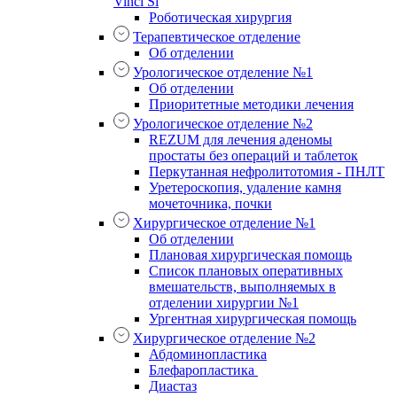
Vinci Si
Роботическая хирургия
Терапевтическое отделение
Об отделении
Урологическое отделение №1
Об отделении
Приоритетные методики лечения
Урологическое отделение №2
REZUM для лечения аденомы
простаты без операций и таблеток
Перкутанная нефролитотомия - ПНЛТ
Уретероскопия, удаление камня
мочеточника, почки
Хирургическое отделение №1
Об отделении
Плановая хирургическая помощь
Список плановых оперативных
вмешательств, выполняемых в
отделении хирургии №1
Ургентная хирургическая помощь
Хирургическое отделение №2
Абдоминопластика
Блефаропластика
Диастаз