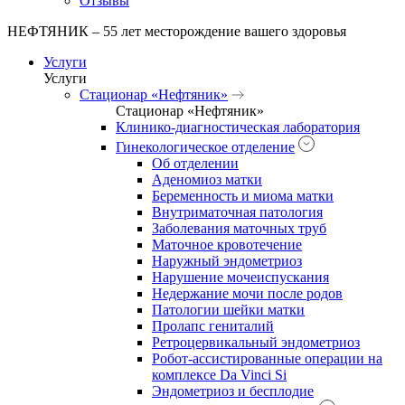
Отзывы
НЕФТЯНИК – 55 лет месторождение вашего здоровья
Услуги
Услуги
Стационар «Нефтяник»
Стационар «Нефтяник»
Клинико-диагностическая лаборатория
Гинекологическое отделение
Об отделении
Аденомиоз матки
Беременность и миома матки
Внутриматочная патология
Заболевания маточных труб
Маточное кровотечение
Наружный эндометриоз
Нарушение мочеиспускания
Недержание мочи после родов
Патологии шейки матки
Пролапс гениталий
Ретроцервикальный эндометриоз
Робот-ассистированные операции на
комплексе Da Vinci Si
Эндометриоз и бесплодие