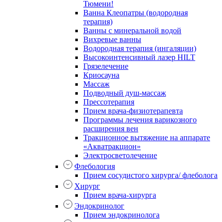
Тюмени!
Ванна Клеопатры (водородная
терапия)
Ванны с минеральной водой
Вихревые ванны
Водородная терапия (ингаляции)
Высокоинтенсивный лазер HILT
Грязелечение
Криосауна
Массаж
Подводный душ-массаж
Прессотерапия
Прием врача-физиотерапевта
Программы лечения варикозного
расширения вен
Тракционное вытяжение на аппарате
«Акватракцион»
Электросветолечение
Флебология
Прием сосудистого хирурга/ флеболога
Хирург
Прием врача-хирурга
Эндокринолог
Прием эндокринолога