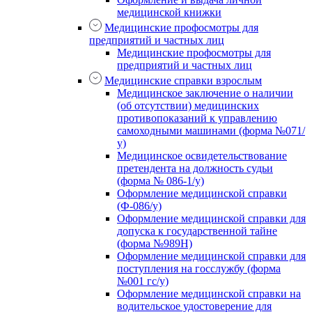
медицинской книжки
Медицинские профосмотры для
предприятий и частных лиц
Медицинские профосмотры для
предприятий и частных лиц
Медицинские справки взрослым
Медицинское заключение о наличии
(об отсутствии) медицинских
противопоказаний к управлению
самоходными машинами (форма №071/
у)
Медицинское освидетельствование
претендента на должность судьи
(форма № 086-1/у)
Оформление медицинской справки
(Ф-086/у)
Оформление медицинской справки для
допуска к государственной тайне
(форма №989Н)
Оформление медицинской справки для
поступления на госслужбу (форма
№001 гс/у)
Оформление медицинской справки на
водительское удостоверение для