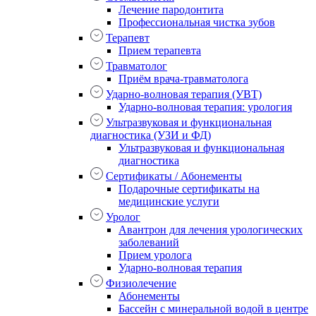
Лечение пародонтита
Профессиональная чистка зубов
Терапевт
Прием терапевта
Травматолог
Приём врача-травматолога
Ударно-волновая терапия (УВТ)
Ударно-волновая терапия: урология
Ультразвуковая и функциональная
диагностика (УЗИ и ФД)
Ультразвуковая и функциональная
диагностика
Сертификаты / Абонементы
Подарочные сертификаты на
медицинские услуги
Уролог
Авантрон для лечения урологических
заболеваний
Прием уролога
Ударно-волновая терапия
Физиолечение
Абонементы
Бассейн с минеральной водой в центре