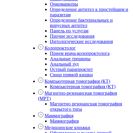
Онкомаркеры
Определение антител к простейшим и
паразитам
Определение бактериальных и
вирусных антител
Панель по услугам
Прочие исследования
Цитологические исследования
Колопроктолог
Прием врача-колопроктолога
Анальные трещины
Анальный зуд
Острый парапроктит
Свищ прямой кишки
Компьютерная томография (КТ)
Компьютерная томография (КТ)
Магнитно-резонансная томография
(МРТ)
Магнитно резонансная томография
открытого типа
Маммография
Маммография
Медицинские книжки
Оформление и выдача личной