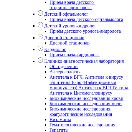
Прием врача детского-
оториноларинголога
Детский офтальмолог
Прием врача детского-офтальмолога
Детский уролог-андролог
Приём детского уролога-андролога
Дневной стационар
Дневной стационар
Кардиолог
Прием врача-кардиолога
Клинико-диагностическая лаборатория
Об отделении
Аллерогология
Антитела к ВГЧ, Антитела к вирусу
Эпштейна-Барр (Инфекционный
мононуклеоз) Антитела к ВГЧ IV типа,
Антитела к Цитомегаловирусу
Биохимические исследования крови
Биохимические исследования мочи
Биохимические исследования,
коагулогические исследования
Витамины
Гематологические исследования
Гепатиты