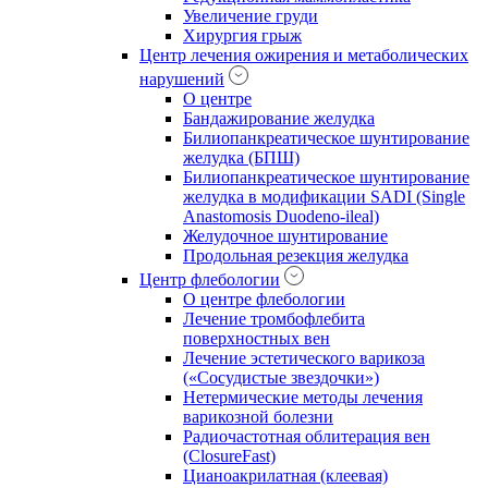
Увеличение груди
Хирургия грыж
Центр лечения ожирения и метаболических
нарушений
О центре
Бандажирование желудка
Билиопанкреатическое шунтирование
желудка (БПШ)
Билиопанкреатическое шунтирование
желудка в модификации SADI (Single
Anastomosis Duodeno-ileal)
Желудочное шунтирование
Продольная резекция желудка
Центр флебологии
О центре флебологии
Лечение тромбофлебита
поверхностных вен
Лечение эстетического варикоза
(«Сосудистые звездочки»)
Нетермические методы лечения
варикозной болезни
Радиочастотная облитерация вен
(ClosureFast)
Цианоакрилатная (клеевая)