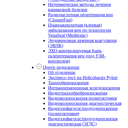
Нетермические методы лечения
варикозной болезни
Радиочастотная облитерация вен
(ClosureFast)
Цианоакрилатная (клеевая)
эмболизация вен по технологии
VenaSeal (Medtronic)
Эндовенозная лазерная коагуляция
(ЭВЛК)
ЭХО-контролируемая foam-
склеротерапия вен (под УЗИ-
контролем)
Центр эндоскопии
Об отделении
Экспресс-тест на Helicobacter Pylori
Трахеобронхоскопия
Интраоперационная холедохоскопия
Видеотрахеобробронхоскопия
Видеоколоноскопия полипэктомия
Видеоколоноскопия диагностическая
Видеоэзофагогастродуоденоскопия
(полипэктомия)
Видеоэзофагогастродуоденоскопия
диагностическая (ЭГДС)