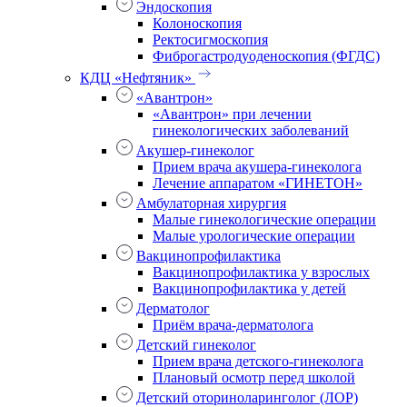
Эндоскопия
Колоноскопия
Ректосигмоскопия
Фиброгастродуоденоскопия (ФГДС)
КДЦ «Нефтяник»
«Авантрон»
«Авантрон» при лечении
гинекологических заболеваний
Акушер-гинеколог
Прием врача акушера-гинеколога
Лечение аппаратом «ГИНЕТОН»
Амбулаторная хирургия
Малые гинекологические операции
Малые урологические операции
Вакцинопрофилактика
Вакцинопрофилактика у взрослых
Вакцинопрофилактика у детей
Дерматолог
Приём врача-дерматолога
Детский гинеколог
Прием врача детского-гинеколога
Плановый осмотр перед школой
Детский оториноларинголог (ЛОР)