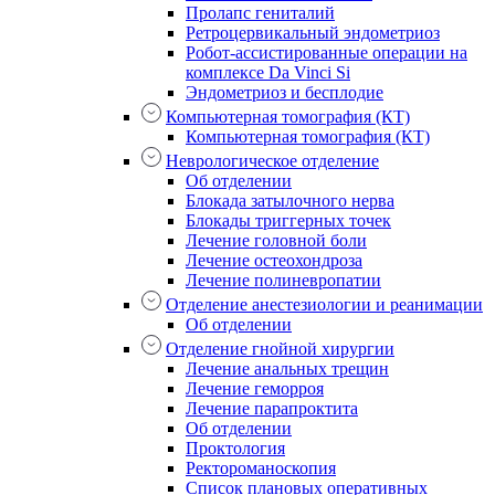
Пролапс гениталий
Ретроцервикальный эндометриоз
Робот-ассистированные операции на
комплексе Da Vinci Si
Эндометриоз и бесплодие
Компьютерная томография (КТ)
Компьютерная томография (КТ)
Неврологическое отделение
Об отделении
Блокада затылочного нерва
Блокады триггерных точек
Лечение головной боли
Лечение остеохондроза
Лечение полиневропатии
Отделение анестезиологии и реанимации
Об отделении
Отделение гнойной хирургии
Лечение анальных трещин
Лечение геморроя
Лечение парапроктита
Об отделении
Проктология
Ректороманоскопия
Список плановых оперативных