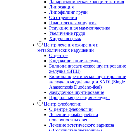
Лапароскопическая холецистэктомия
Липосакция
Липофилинг груди
Об отделении
Пластическая хирургия
Редукционная маммопластика
Увеличение груди
Хирургия грыж
Центр лечения ожирения и
метаболических нарушений
О центре
Бандажирование желудка
Билиопанкреатическое шунтирование
желудка (БПШ)
Билиопанкреатическое шунтирование
желудка в модификации SADI (Single
Anastomosis Duodeno-ileal)
Желудочное шунтирование
Продольная резекция желудка
Центр флебологии
О центре флебологии
Лечение тромбофлебита
поверхностных вен
Лечение эстетического варикоза
(«Сосудистые звездочки»)