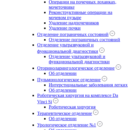
Операции на почечных лоханках,
мочеточнике
Реконструктивные операции на
мочевом пузыре
Удаление надпочечников
Удаление почки
Отделение пограничных состояний
Отделение пограничных состояний
Отделение ультразвуковой и
функциональной диагностики
Отделение ультразвуковой и
функциональной диагностики
Оториноларингологическое отделение
Об отделении
Пульмонологическое отделение
Интерстициальные заболевания легких
Об отделении
Роботическая хирургия на комплексе Da
Vinci Si
Роботическая хирургия
Терапевтическое отделение
Об отделении
Урологическое отделение №1