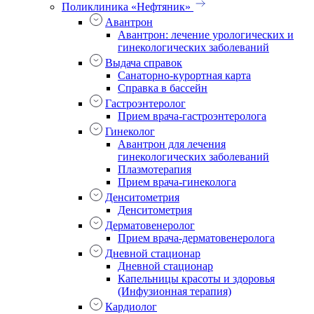
Поликлиника «Нефтяник»
Авантрон
Авантрон: лечение урологических и
гинекологических заболеваний
Выдача справок
Санаторно-курортная карта
Справка в бассейн
Гастроэнтеролог
Прием врача-гастроэнтеролога
Гинеколог
Авантрон для лечения
гинекологических заболеваний
Плазмотерапия
Прием врача-гинеколога
Денситометрия
Денситометрия
Дерматовенеролог
Прием врача-дерматовенеролога
Дневной стационар
Дневной стационар
Капельницы красоты и здоровья
(Инфузионная терапия)
Кардиолог