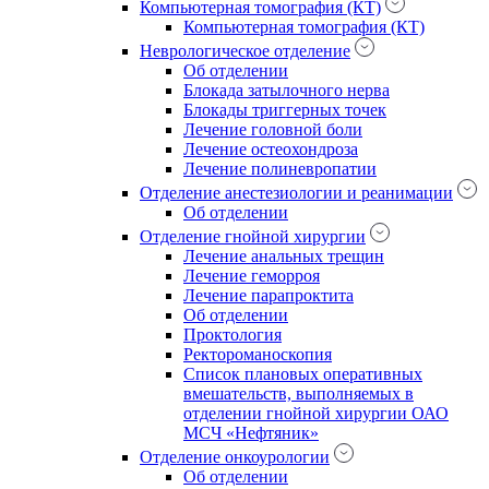
Компьютерная томография (КТ)
Компьютерная томография (КТ)
Неврологическое отделение
Об отделении
Блокада затылочного нерва
Блокады триггерных точек
Лечение головной боли
Лечение остеохондроза
Лечение полиневропатии
Отделение анестезиологии и реанимации
Об отделении
Отделение гнойной хирургии
Лечение анальных трещин
Лечение геморроя
Лечение парапроктита
Об отделении
Проктология
Ректороманоскопия
Список плановых оперативных
вмешательств, выполняемых в
отделении гнойной хирургии ОАО
МСЧ «Нефтяник»
Отделение онкоурологии
Об отделении