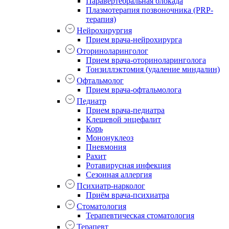
Паравертебральная блокада
Плазмотерапия позвоночника (PRP-
терапия)
Нейрохирургия
Прием врача-нейрохирурга
Оториноларинголог
Прием врача-оториноларинголога
Тонзиллэктомия (удаление миндалин)
Офтальмолог
Прием врача-офтальмолога
Педиатр
Прием врача-педиатра
Клещевой энцефалит
Корь
Мононуклеоз
Пневмония
Рахит
Ротавирусная инфекция
Сезонная аллергия
Психиатр-нарколог
Приём врача-психиатра
Стоматология
Терапевтическая стоматология
Терапевт