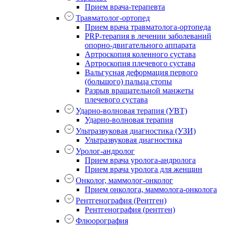
Прием врача-терапевта
Травматолог-ортопед
Прием врача травматолога-ортопеда
PRP-терапия в лечении заболеваний
опорно-двигательного аппарата
Артроскопия коленного сустава
Артроскопия плечевого сустава
Вальгусная деформация первого
(большого) пальца стопы
Разрыв вращательной манжеты
плечевого сустава
Ударно-волновая терапия (УВТ)
Ударно-волновая терапия
Ультразвуковая диагностика (УЗИ)
Ультразвуковая диагностика
Уролог-андролог
Прием врача уролога-андролога
Прием врача уролога для женщин
Онколог, маммолог-онколог
Прием онколога, маммолога-онколога
Рентгенография (Рентген)
Рентгенография (рентген)
Флюорография