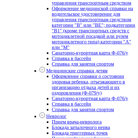
управления транспортным средством
Оформление медицинской справки на
водительское удостоверение для
управления транспортным средством
категории "В" или "BE"; подкатегории
"В1" (кроме транспортных средств с
мотоциклетной посадкой или рулем
мотоциклетного типа) категории "А"
или "М"
Санаторно-курортная карта Ф-076/у
Справка в бассейн
Справка для занятия спортом
Медицинские справки детям
Оформление справки о состоянии
здоровья ребенка, отъезжающего в
организацию отдыха детей и их
оздоровления (Ф-079/у)
Санаторно-курортная карта Ф-076/у
Справка в бассейн
Справка для занятия спортом
Невролог
Прием врача-невролога
Блокада затылочного нерва
Блокада триггерных точек