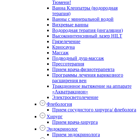
Тюмени!
Ванна Клеопатры (водородная
терапия)
Ванны с минеральной водой
Вихревые ванны
Водородная терапия (ингаляции)
Высокоинтенсивный лазер HILT
Грязелечение
Криосауна
Массаж
Подводный душ-массаж
Прессотерапия
Прием врача-физиотерапевта
Программы лечения варикозного
расширения вен
Тракционное вытяжение на аппарате
«Акватракцион»
Электросветолечение
Флебология
Прием сосудистого хирурга/ флеболога
Хирург
Прием врача-хирурга
Эндокринолог
Прием эндокринолога