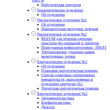
Vinci Si
Роботическая хирургия
Терапевтическое отделение
Об отделении
Урологическое отделение №1
Об отделении
Приоритетные методики лечения
Урологическое отделение №2
REZUM для лечения аденомы
простаты без операций и таблеток
Перкутанная нефролитотомия - ПНЛТ
Уретероскопия, удаление камня
мочеточника, почки
Хирургическое отделение №1
Об отделении
Плановая хирургическая помощь
Список плановых оперативных
вмешательств, выполняемых в
отделении хирургии №1
Ургентная хирургическая помощь
Хирургическое отделение №2
Абдоминопластика
Блефаропластика
Диастаз