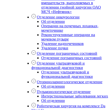
вмешательств, выполняемых в
отделении гнойной хирургии ОАО
МСЧ «Нефтяник»
Отделение онкоурологии
Об отделении
Операции на почечных лоханках,
мочеточнике
Реконструктивные операции на
мочевом пузыре
Удаление надпочечников
Удаление почки
Отделение пограничных состояний
Отделение пограничных состояний
Отделение ультразвуковой и
функциональной диагностики
Отделение ультразвуковой и
функциональной диагностики
Оториноларингологическое отделение
Об отделении
Пульмонологическое отделение
Интерстициальные заболевания легких
Об отделении
Роботическая хирургия на комплексе Da