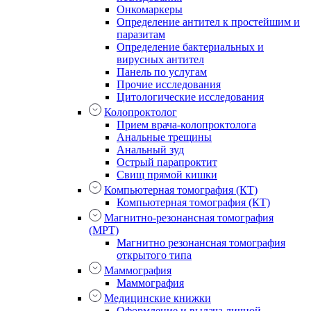
Онкомаркеры
Определение антител к простейшим и
паразитам
Определение бактериальных и
вирусных антител
Панель по услугам
Прочие исследования
Цитологические исследования
Колопроктолог
Прием врача-колопроктолога
Анальные трещины
Анальный зуд
Острый парапроктит
Свищ прямой кишки
Компьютерная томография (КТ)
Компьютерная томография (КТ)
Магнитно-резонансная томография
(МРТ)
Магнитно резонансная томография
открытого типа
Маммография
Маммография
Медицинские книжки
Оформление и выдача личной