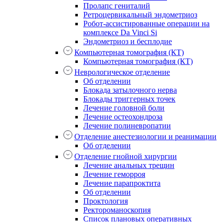
Пролапс гениталий
Ретроцервикальный эндометриоз
Робот-ассистированные операции на
комплексе Da Vinci Si
Эндометриоз и бесплодие
Компьютерная томография (КТ)
Компьютерная томография (КТ)
Неврологическое отделение
Об отделении
Блокада затылочного нерва
Блокады триггерных точек
Лечение головной боли
Лечение остеохондроза
Лечение полиневропатии
Отделение анестезиологии и реанимации
Об отделении
Отделение гнойной хирургии
Лечение анальных трещин
Лечение геморроя
Лечение парапроктита
Об отделении
Проктология
Ректороманоскопия
Список плановых оперативных