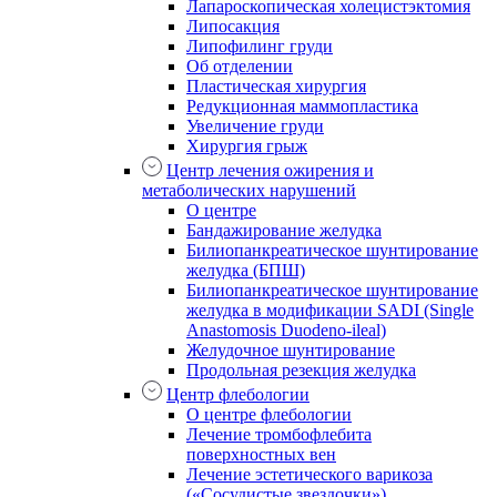
Лапароскопическая холецистэктомия
Липосакция
Липофилинг груди
Об отделении
Пластическая хирургия
Редукционная маммопластика
Увеличение груди
Хирургия грыж
Центр лечения ожирения и
метаболических нарушений
О центре
Бандажирование желудка
Билиопанкреатическое шунтирование
желудка (БПШ)
Билиопанкреатическое шунтирование
желудка в модификации SADI (Single
Anastomosis Duodeno-ileal)
Желудочное шунтирование
Продольная резекция желудка
Центр флебологии
О центре флебологии
Лечение тромбофлебита
поверхностных вен
Лечение эстетического варикоза
(«Сосудистые звездочки»)