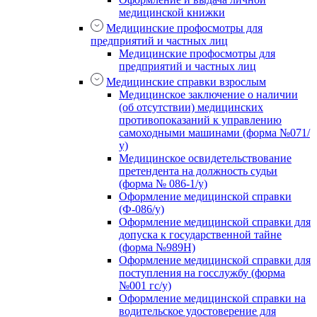
медицинской книжки
Медицинские профосмотры для
предприятий и частных лиц
Медицинские профосмотры для
предприятий и частных лиц
Медицинские справки взрослым
Медицинское заключение о наличии
(об отсутствии) медицинских
противопоказаний к управлению
самоходными машинами (форма №071/
у)
Медицинское освидетельствование
претендента на должность судьи
(форма № 086-1/у)
Оформление медицинской справки
(Ф-086/у)
Оформление медицинской справки для
допуска к государственной тайне
(форма №989Н)
Оформление медицинской справки для
поступления на госслужбу (форма
№001 гс/у)
Оформление медицинской справки на
водительское удостоверение для