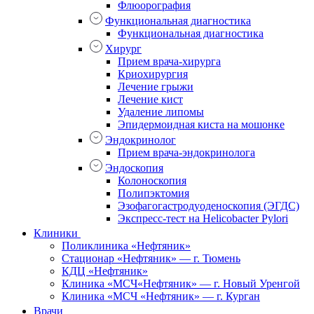
Флюорография
Функциональная диагностика
Функциональная диагностика
Хирург
Прием врача-хирурга
Криохирургия
Лечение грыжи
Лечение кист
Удаление липомы
Эпидермоидная киста на мошонке
Эндокринолог
Прием врача-эндокринолога
Эндоскопия
Колоноскопия
Полипэктомия
Эзофагогастродуоденоскопия (ЭГДС)
Экспресс-тест на Helicobacter Pylori
Клиники
Поликлиника «Нефтяник»
Стационар «Нефтяник» — г. Тюмень
КДЦ «Нефтяник»
Клиника «МСЧ«Нефтяник» — г. Новый Уренгой
Клиника «МСЧ «Нефтяник» — г. Курган
Врачи