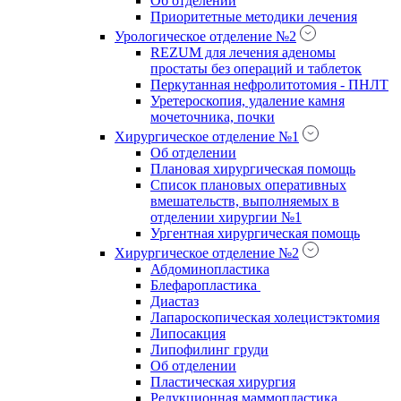
Об отделении
Приоритетные методики лечения
Урологическое отделение №2
REZUM для лечения аденомы
простаты без операций и таблеток
Перкутанная нефролитотомия - ПНЛТ
Уретероскопия, удаление камня
мочеточника, почки
Хирургическое отделение №1
Об отделении
Плановая хирургическая помощь
Список плановых оперативных
вмешательств, выполняемых в
отделении хирургии №1
Ургентная хирургическая помощь
Хирургическое отделение №2
Абдоминопластика
Блефаропластика
Диастаз
Лапароскопическая холецистэктомия
Липосакция
Липофилинг груди
Об отделении
Пластическая хирургия
Редукционная маммопластика