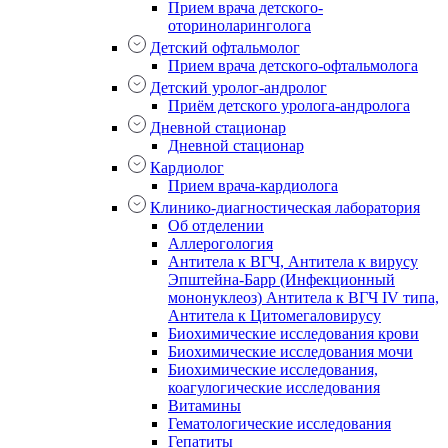
Прием врача детского-
оториноларинголога
Детский офтальмолог
Прием врача детского-офтальмолога
Детский уролог-андролог
Приём детского уролога-андролога
Дневной стационар
Дневной стационар
Кардиолог
Прием врача-кардиолога
Клинико-диагностическая лаборатория
Об отделении
Аллерогология
Антитела к ВГЧ, Антитела к вирусу
Эпштейна-Барр (Инфекционный
мононуклеоз) Антитела к ВГЧ IV типа,
Антитела к Цитомегаловирусу
Биохимические исследования крови
Биохимические исследования мочи
Биохимические исследования,
коагулогические исследования
Витамины
Гематологические исследования
Гепатиты