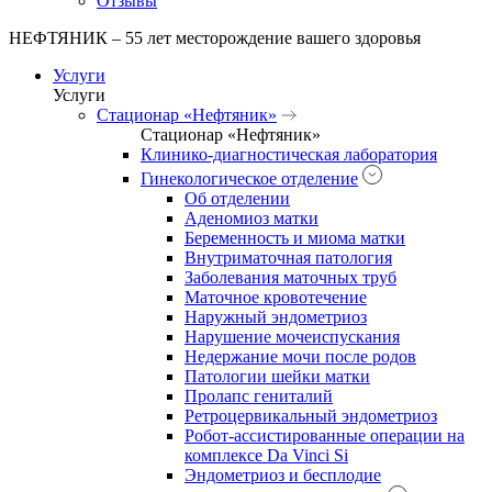
Отзывы
НЕФТЯНИК – 55 лет месторождение вашего здоровья
Услуги
Услуги
Стационар «Нефтяник»
Стационар «Нефтяник»
Клинико-диагностическая лаборатория
Гинекологическое отделение
Об отделении
Аденомиоз матки
Беременность и миома матки
Внутриматочная патология
Заболевания маточных труб
Маточное кровотечение
Наружный эндометриоз
Нарушение мочеиспускания
Недержание мочи после родов
Патологии шейки матки
Пролапс гениталий
Ретроцервикальный эндометриоз
Робот-ассистированные операции на
комплексе Da Vinci Si
Эндометриоз и бесплодие