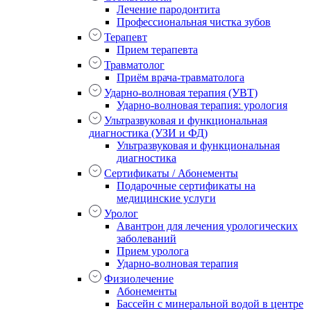
Лечение пародонтита
Профессиональная чистка зубов
Терапевт
Прием терапевта
Травматолог
Приём врача-травматолога
Ударно-волновая терапия (УВТ)
Ударно-волновая терапия: урология
Ультразвуковая и функциональная
диагностика (УЗИ и ФД)
Ультразвуковая и функциональная
диагностика
Сертификаты / Абонементы
Подарочные сертификаты на
медицинские услуги
Уролог
Авантрон для лечения урологических
заболеваний
Прием уролога
Ударно-волновая терапия
Физиолечение
Абонементы
Бассейн с минеральной водой в центре