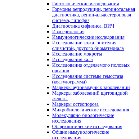
Гистологические исследования
Гормоны репродукции, перинотальная
диагностика, ренин-альдестероновая
система, гипофиз
Диагностика сифилиса, ВИЧ
Изосериология
Иммунологические исследования
Исследование кожи, эпителия
слизистой, другого биоматериала
Исследование мокроты
Исследования кала
Исследования отделяемого половых
органов
Исследования системы гемостаза
(коагулограмма)
Маркеры аутоиммуных заболеваний
Маркеры заболеваний щитовидной
железы
Маркеры остеопороза
Микробиологические исследования
Молекулярно-биологические
исследования
Общеклинические исследования
Общие иммунологические
исследования