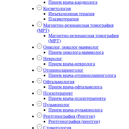
Прием врача-кардиолога
Косметология
Инъекционная терапия
Плазмотерапия
Магнитно-резонансная томография
(МРТ)
Магнитно-резонансная томография
(МРТ)
Онколог, онколог-маммолог
Прием онколога-маммолога
Невролог
Прием врача-невролога
Оториноларинголог
Прием врача-оториноларинголога
Офтальмология
Прием врача-офтальмолога
Психотерапевт
Прием врача-психотерапевта
Пульмонолог
Прием врача-пульмонолога
Рентгенография (Рентген)
Рентгенография (рентген)
Стоматология