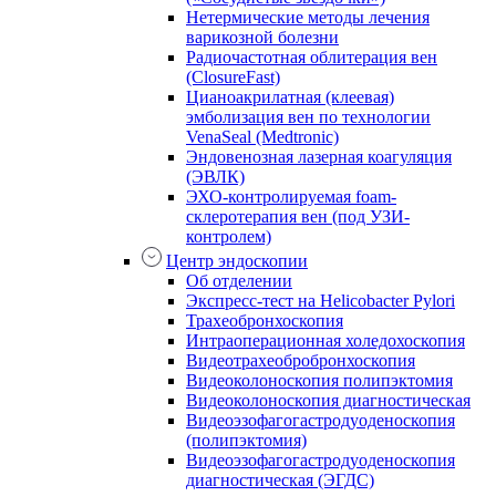
Нетермические методы лечения
варикозной болезни
Радиочастотная облитерация вен
(ClosureFast)
Цианоакрилатная (клеевая)
эмболизация вен по технологии
VenaSeal (Medtronic)
Эндовенозная лазерная коагуляция
(ЭВЛК)
ЭХО-контролируемая foam-
склеротерапия вен (под УЗИ-
контролем)
Центр эндоскопии
Об отделении
Экспресс-тест на Helicobacter Pylori
Трахеобронхоскопия
Интраоперационная холедохоскопия
Видеотрахеобробронхоскопия
Видеоколоноскопия полипэктомия
Видеоколоноскопия диагностическая
Видеоэзофагогастродуоденоскопия
(полипэктомия)
Видеоэзофагогастродуоденоскопия
диагностическая (ЭГДС)