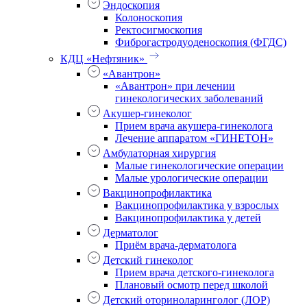
Эндоскопия
Колоноскопия
Ректосигмоскопия
Фиброгастродуоденоскопия (ФГДС)
КДЦ «Нефтяник»
«Авантрон»
«Авантрон» при лечении
гинекологических заболеваний
Акушер-гинеколог
Прием врача акушера-гинеколога
Лечение аппаратом «ГИНЕТОН»
Амбулаторная хирургия
Малые гинекологические операции
Малые урологические операции
Вакцинопрофилактика
Вакцинопрофилактика у взрослых
Вакцинопрофилактика у детей
Дерматолог
Приём врача-дерматолога
Детский гинеколог
Прием врача детского-гинеколога
Плановый осмотр перед школой
Детский оториноларинголог (ЛОР)