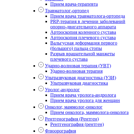
Прием врача-терапевта
Травматолог-ортопед
Прием врача травматолога-ортопеда
PRP-терапия в лечении заболеваний
опорно-двигательного аппарата
Артроскопия коленного сустава
Артроскопия плечевого сустава
Вальгусная деформация первого
(большого) пальца стопы
Разрыв вращательной манжеты
плечевого сустава
Ударно-волновая терапия (УВТ)
Ударно-волновая терапия
Ультразвуковая диагностика (УЗИ)
Ультразвуковая диагностика
Уролог-андролог
Прием врача уролога-андролога
Прием врача уролога для женщин
Онколог, маммолог-онколог
Прием онколога, маммолога-онколога
Рентгенография (Рентген)
Рентгенография (рентген)
Флюорография