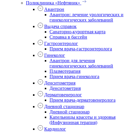
Поликлиника «Нефтяник»
Авантрон
Авантрон: лечение урологических и
гинекологических заболеваний
Выдача справок
Санаторно-курортная карта
Справка в бассейн
Гастроэнтеролог
Прием врача-гастроэнтеролога
Гинеколог
Авантрон для лечения
гинекологических заболеваний
Плазмотерапия
Прием врача-гинеколога
Денситометрия
Денситометрия
Дерматовенеролог
Прием врача-дерматовенеролога
Дневной стационар
Дневной стационар
Капельницы красоты и здоровья
(Инфузионная терапия)
Кардиолог