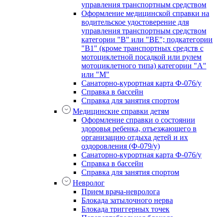
управления транспортным средством
Оформление медицинской справки на
водительское удостоверение для
управления транспортным средством
категории "В" или "BE"; подкатегории
"В1" (кроме транспортных средств с
мотоциклетной посадкой или рулем
мотоциклетного типа) категории "А"
или "М"
Санаторно-курортная карта Ф-076/у
Справка в бассейн
Справка для занятия спортом
Медицинские справки детям
Оформление справки о состоянии
здоровья ребенка, отъезжающего в
организацию отдыха детей и их
оздоровления (Ф-079/у)
Санаторно-курортная карта Ф-076/у
Справка в бассейн
Справка для занятия спортом
Невролог
Прием врача-невролога
Блокада затылочного нерва
Блокада триггерных точек