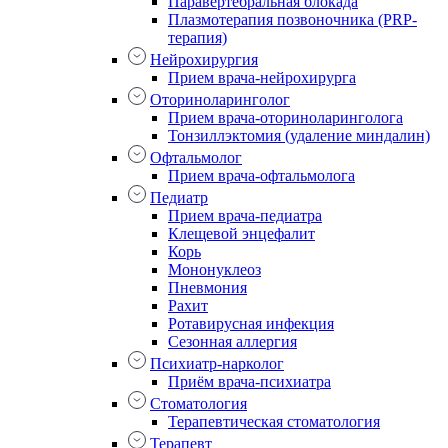
Паравертебральная блокада
Плазмотерапия позвоночника (PRP-
терапия)
Нейрохирургия
Прием врача-нейрохирурга
Оториноларинголог
Прием врача-оториноларинголога
Тонзиллэктомия (удаление миндалин)
Офтальмолог
Прием врача-офтальмолога
Педиатр
Прием врача-педиатра
Клещевой энцефалит
Корь
Мононуклеоз
Пневмония
Рахит
Ротавирусная инфекция
Сезонная аллергия
Психиатр-нарколог
Приём врача-психиатра
Стоматология
Терапевтическая стоматология
Терапевт