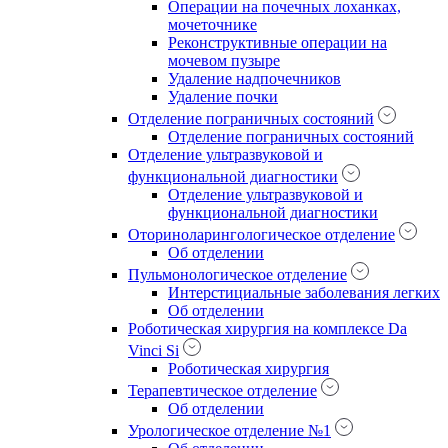
Операции на почечных лоханках,
мочеточнике
Реконструктивные операции на
мочевом пузыре
Удаление надпочечников
Удаление почки
Отделение пограничных состояний
Отделение пограничных состояний
Отделение ультразвуковой и
функциональной диагностики
Отделение ультразвуковой и
функциональной диагностики
Оториноларингологическое отделение
Об отделении
Пульмонологическое отделение
Интерстициальные заболевания легких
Об отделении
Роботическая хирургия на комплексе Da
Vinci Si
Роботическая хирургия
Терапевтическое отделение
Об отделении
Урологическое отделение №1