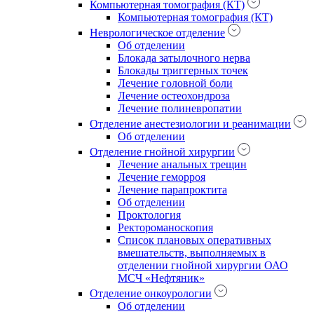
Компьютерная томография (КТ)
Компьютерная томография (КТ)
Неврологическое отделение
Об отделении
Блокада затылочного нерва
Блокады триггерных точек
Лечение головной боли
Лечение остеохондроза
Лечение полиневропатии
Отделение анестезиологии и реанимации
Об отделении
Отделение гнойной хирургии
Лечение анальных трещин
Лечение геморроя
Лечение парапроктита
Об отделении
Проктология
Ректороманоскопия
Список плановых оперативных
вмешательств, выполняемых в
отделении гнойной хирургии ОАО
МСЧ «Нефтяник»
Отделение онкоурологии
Об отделении