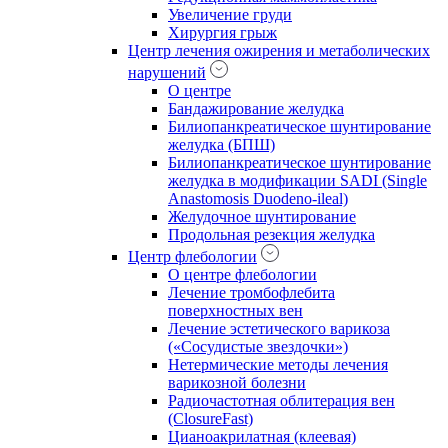
Увеличение груди
Хирургия грыж
Центр лечения ожирения и метаболических
нарушений
О центре
Бандажирование желудка
Билиопанкреатическое шунтирование
желудка (БПШ)
Билиопанкреатическое шунтирование
желудка в модификации SADI (Single
Anastomosis Duodeno-ileal)
Желудочное шунтирование
Продольная резекция желудка
Центр флебологии
О центре флебологии
Лечение тромбофлебита
поверхностных вен
Лечение эстетического варикоза
(«Сосудистые звездочки»)
Нетермические методы лечения
варикозной болезни
Радиочастотная облитерация вен
(ClosureFast)
Цианоакрилатная (клеевая)