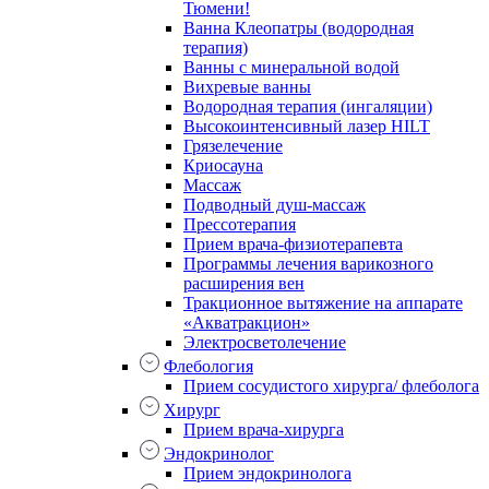
Тюмени!
Ванна Клеопатры (водородная
терапия)
Ванны с минеральной водой
Вихревые ванны
Водородная терапия (ингаляции)
Высокоинтенсивный лазер HILT
Грязелечение
Криосауна
Массаж
Подводный душ-массаж
Прессотерапия
Прием врача-физиотерапевта
Программы лечения варикозного
расширения вен
Тракционное вытяжение на аппарате
«Акватракцион»
Электросветолечение
Флебология
Прием сосудистого хирурга/ флеболога
Хирург
Прием врача-хирурга
Эндокринолог
Прием эндокринолога