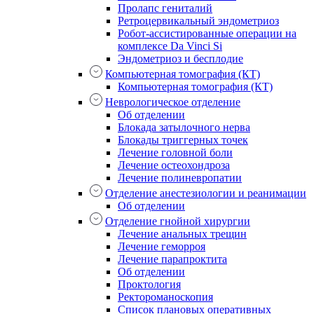
Пролапс гениталий
Ретроцервикальный эндометриоз
Робот-ассистированные операции на
комплексе Da Vinci Si
Эндометриоз и бесплодие
Компьютерная томография (КТ)
Компьютерная томография (КТ)
Неврологическое отделение
Об отделении
Блокада затылочного нерва
Блокады триггерных точек
Лечение головной боли
Лечение остеохондроза
Лечение полиневропатии
Отделение анестезиологии и реанимации
Об отделении
Отделение гнойной хирургии
Лечение анальных трещин
Лечение геморроя
Лечение парапроктита
Об отделении
Проктология
Ректороманоскопия
Список плановых оперативных