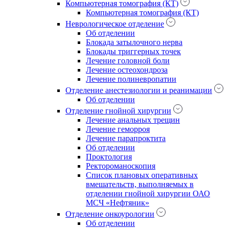
Компьютерная томография (КТ)
Компьютерная томография (КТ)
Неврологическое отделение
Об отделении
Блокада затылочного нерва
Блокады триггерных точек
Лечение головной боли
Лечение остеохондроза
Лечение полиневропатии
Отделение анестезиологии и реанимации
Об отделении
Отделение гнойной хирургии
Лечение анальных трещин
Лечение геморроя
Лечение парапроктита
Об отделении
Проктология
Ректороманоскопия
Список плановых оперативных
вмешательств, выполняемых в
отделении гнойной хирургии ОАО
МСЧ «Нефтяник»
Отделение онкоурологии
Об отделении