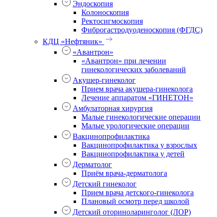
Эндоскопия
Колоноскопия
Ректосигмоскопия
Фиброгастродуоденоскопия (ФГДС)
КДЦ «Нефтяник»
«Авантрон»
«Авантрон» при лечении
гинекологических заболеваний
Акушер-гинеколог
Прием врача акушера-гинеколога
Лечение аппаратом «ГИНЕТОН»
Амбулаторная хирургия
Малые гинекологические операции
Малые урологические операции
Вакцинопрофилактика
Вакцинопрофилактика у взрослых
Вакцинопрофилактика у детей
Дерматолог
Приём врача-дерматолога
Детский гинеколог
Прием врача детского-гинеколога
Плановый осмотр перед школой
Детский оториноларинголог (ЛОР)