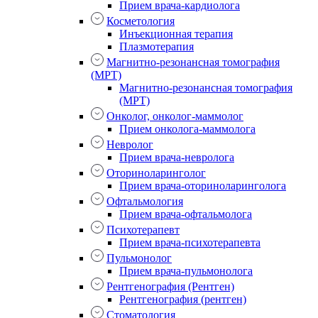
Прием врача-кардиолога
Косметология
Инъекционная терапия
Плазмотерапия
Магнитно-резонансная томография
(МРТ)
Магнитно-резонансная томография
(МРТ)
Онколог, онколог-маммолог
Прием онколога-маммолога
Невролог
Прием врача-невролога
Оториноларинголог
Прием врача-оториноларинголога
Офтальмология
Прием врача-офтальмолога
Психотерапевт
Прием врача-психотерапевта
Пульмонолог
Прием врача-пульмонолога
Рентгенография (Рентген)
Рентгенография (рентген)
Стоматология