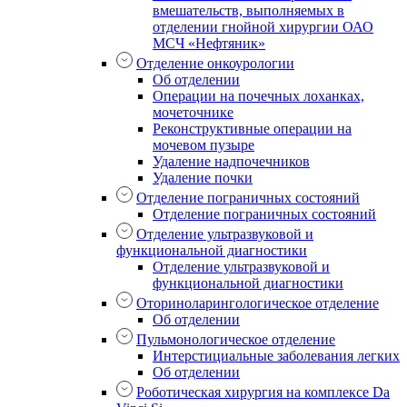
вмешательств, выполняемых в
отделении гнойной хирургии ОАО
МСЧ «Нефтяник»
Отделение онкоурологии
Об отделении
Операции на почечных лоханках,
мочеточнике
Реконструктивные операции на
мочевом пузыре
Удаление надпочечников
Удаление почки
Отделение пограничных состояний
Отделение пограничных состояний
Отделение ультразвуковой и
функциональной диагностики
Отделение ультразвуковой и
функциональной диагностики
Оториноларингологическое отделение
Об отделении
Пульмонологическое отделение
Интерстициальные заболевания легких
Об отделении
Роботическая хирургия на комплексе Da