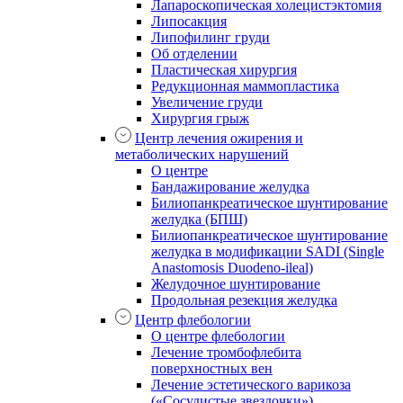
Лапароскопическая холецистэктомия
Липосакция
Липофилинг груди
Об отделении
Пластическая хирургия
Редукционная маммопластика
Увеличение груди
Хирургия грыж
Центр лечения ожирения и
метаболических нарушений
О центре
Бандажирование желудка
Билиопанкреатическое шунтирование
желудка (БПШ)
Билиопанкреатическое шунтирование
желудка в модификации SADI (Single
Anastomosis Duodeno-ileal)
Желудочное шунтирование
Продольная резекция желудка
Центр флебологии
О центре флебологии
Лечение тромбофлебита
поверхностных вен
Лечение эстетического варикоза
(«Сосудистые звездочки»)