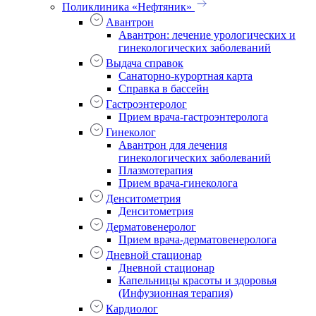
Поликлиника «Нефтяник»
Авантрон
Авантрон: лечение урологических и
гинекологических заболеваний
Выдача справок
Санаторно-курортная карта
Справка в бассейн
Гастроэнтеролог
Прием врача-гастроэнтеролога
Гинеколог
Авантрон для лечения
гинекологических заболеваний
Плазмотерапия
Прием врача-гинеколога
Денситометрия
Денситометрия
Дерматовенеролог
Прием врача-дерматовенеролога
Дневной стационар
Дневной стационар
Капельницы красоты и здоровья
(Инфузионная терапия)
Кардиолог