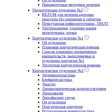
Об отделении
Приоритетные методики лечения
Урологическое отделение №2
REZUM для лечения аденомы
простаты без операций и таблеток
Перкутанная нефролитотомия - ПНЛТ
Уретероскопия, удаление камня
мочеточника, почки
Хирургическое отделение №1
Об отделении
Плановая хирургическая помощь
Список плановых оперативных
вмешательств, выполняемых в
отделении хирургии №1
Ургентная хирургическая помощь
Хирургическое отделение №2
Абдоминопластика
Блефаропластика
Диастаз
Лапароскопическая холецистэктомия
Липосакция
Липофилинг груди
Об отделении
Пластическая хирургия
Редукционная маммопластика