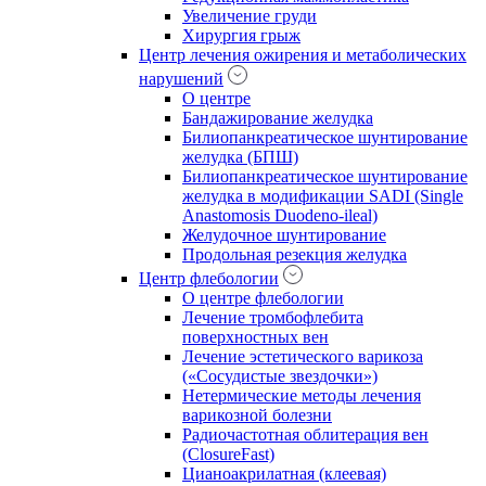
Увеличение груди
Хирургия грыж
Центр лечения ожирения и метаболических
нарушений
О центре
Бандажирование желудка
Билиопанкреатическое шунтирование
желудка (БПШ)
Билиопанкреатическое шунтирование
желудка в модификации SADI (Single
Anastomosis Duodeno-ileal)
Желудочное шунтирование
Продольная резекция желудка
Центр флебологии
О центре флебологии
Лечение тромбофлебита
поверхностных вен
Лечение эстетического варикоза
(«Сосудистые звездочки»)
Нетермические методы лечения
варикозной болезни
Радиочастотная облитерация вен
(ClosureFast)
Цианоакрилатная (клеевая)