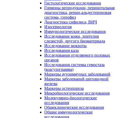
Гистологические исследования
Гормоны репродукции, перинотальная
диагностика, ренин-альдестероновая
система, гипофиз
Диагностика сифилиса, ВИЧ
Изосериология
Иммунологические исследования
Исследование кожи, эпителия
слизистой, другого биоматериала
Исследование мокроты
Исследования кала
Исследования отделяемого половых
органов
Исследования системы гемостаза
(коагулограмма)
Маркеры аутоиммуных заболеваний
Маркеры заболеваний щитовидной
железы
Маркеры остеопороза
Микробиологические исследования
Молекулярно-биологические
исследования
Общеклинические исследования
Общие иммунологические
исследования