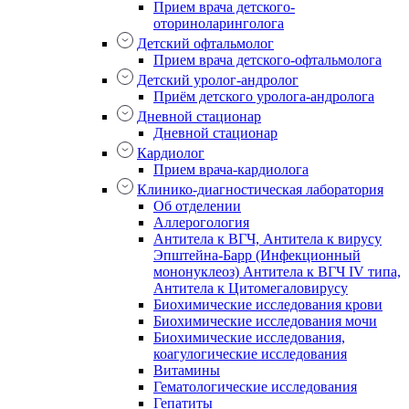
Прием врача детского-
оториноларинголога
Детский офтальмолог
Прием врача детского-офтальмолога
Детский уролог-андролог
Приём детского уролога-андролога
Дневной стационар
Дневной стационар
Кардиолог
Прием врача-кардиолога
Клинико-диагностическая лаборатория
Об отделении
Аллерогология
Антитела к ВГЧ, Антитела к вирусу
Эпштейна-Барр (Инфекционный
мононуклеоз) Антитела к ВГЧ IV типа,
Антитела к Цитомегаловирусу
Биохимические исследования крови
Биохимические исследования мочи
Биохимические исследования,
коагулогические исследования
Витамины
Гематологические исследования
Гепатиты