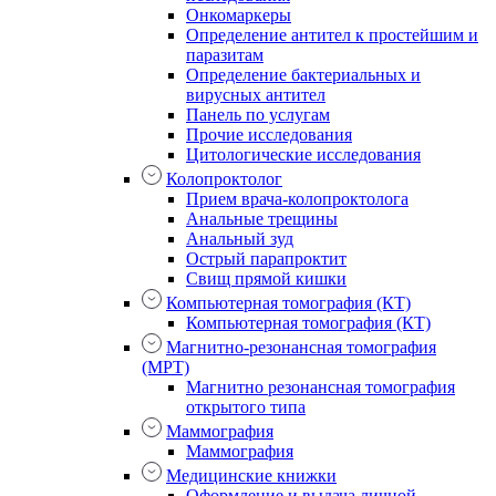
Онкомаркеры
Определение антител к простейшим и
паразитам
Определение бактериальных и
вирусных антител
Панель по услугам
Прочие исследования
Цитологические исследования
Колопроктолог
Прием врача-колопроктолога
Анальные трещины
Анальный зуд
Острый парапроктит
Свищ прямой кишки
Компьютерная томография (КТ)
Компьютерная томография (КТ)
Магнитно-резонансная томография
(МРТ)
Магнитно резонансная томография
открытого типа
Маммография
Маммография
Медицинские книжки
Оформление и выдача личной