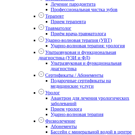
Лечение пародонтита
Профессиональная чистка зубов
Терапевт
Прием терапевта
Травматолог
Приём врача-травматолога
Ударно-волновая терапия (УВТ)
Ударно-волновая терапия: урология
Ультразвуковая и функциональная
диагностика (УЗИ и ФД)
Ультразвуковая и функциональная
диагностика
Сертификаты / Абонементы
Подарочные сертификаты на
медицинские услуги
Уролог
Авантрон для лечения урологических
заболеваний
Прием уролога
Ударно-волновая терапия
Физиолечение
Абонементы
Бассейн с минеральной водой в центре