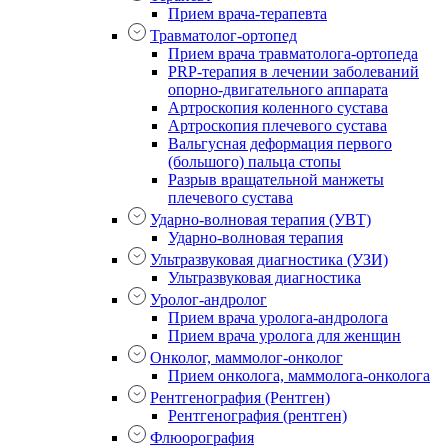
Прием врача-терапевта
Травматолог-ортопед
Прием врача травматолога-ортопеда
PRP-терапия в лечении заболеваний
опорно-двигательного аппарата
Артроскопия коленного сустава
Артроскопия плечевого сустава
Вальгусная деформация первого
(большого) пальца стопы
Разрыв вращательной манжеты
плечевого сустава
Ударно-волновая терапия (УВТ)
Ударно-волновая терапия
Ультразвуковая диагностика (УЗИ)
Ультразвуковая диагностика
Уролог-андролог
Прием врача уролога-андролога
Прием врача уролога для женщин
Онколог, маммолог-онколог
Прием онколога, маммолога-онколога
Рентгенография (Рентген)
Рентгенография (рентген)
Флюорография