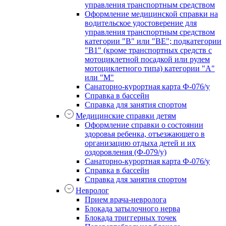
управления транспортным средством
Оформление медицинской справки на
водительское удостоверение для
управления транспортным средством
категории "В" или "BE"; подкатегории
"В1" (кроме транспортных средств с
мотоциклетной посадкой или рулем
мотоциклетного типа) категории "А"
или "М"
Санаторно-курортная карта Ф-076/у
Справка в бассейн
Справка для занятия спортом
Медицинские справки детям
Оформление справки о состоянии
здоровья ребенка, отъезжающего в
организацию отдыха детей и их
оздоровления (Ф-079/у)
Санаторно-курортная карта Ф-076/у
Справка в бассейн
Справка для занятия спортом
Невролог
Прием врача-невролога
Блокада затылочного нерва
Блокада триггерных точек