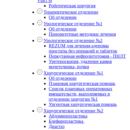
Vinci Si
Роботическая хирургия
Терапевтическое отделение
Об отделении
Урологическое отделение №1
Об отделении
Приоритетные методики лечения
Урологическое отделение №2
REZUM для лечения аденомы
простаты без операций и таблеток
Перкутанная нефролитотомия - ПНЛТ
Уретероскопия, удаление камня
мочеточника, почки
Хирургическое отделение №1
Об отделении
Плановая хирургическая помощь
Список плановых оперативных
вмешательств, выполняемых в
отделении хирургии №1
Ургентная хирургическая помощь
Хирургическое отделение №2
Абдоминопластика
Блефаропластика
Диастаз