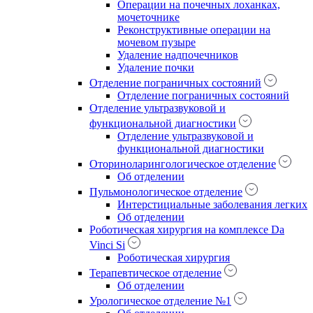
Операции на почечных лоханках,
мочеточнике
Реконструктивные операции на
мочевом пузыре
Удаление надпочечников
Удаление почки
Отделение пограничных состояний
Отделение пограничных состояний
Отделение ультразвуковой и
функциональной диагностики
Отделение ультразвуковой и
функциональной диагностики
Оториноларингологическое отделение
Об отделении
Пульмонологическое отделение
Интерстициальные заболевания легких
Об отделении
Роботическая хирургия на комплексе Da
Vinci Si
Роботическая хирургия
Терапевтическое отделение
Об отделении
Урологическое отделение №1