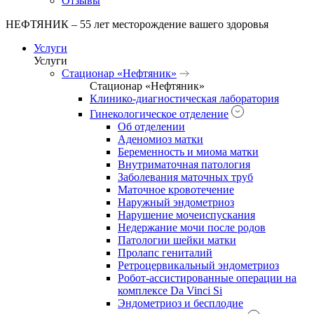
Отзывы
НЕФТЯНИК – 55 лет месторождение вашего здоровья
Услуги
Услуги
Стационар «Нефтяник»
Стационар «Нефтяник»
Клинико-диагностическая лаборатория
Гинекологическое отделение
Об отделении
Аденомиоз матки
Беременность и миома матки
Внутриматочная патология
Заболевания маточных труб
Маточное кровотечение
Наружный эндометриоз
Нарушение мочеиспускания
Недержание мочи после родов
Патологии шейки матки
Пролапс гениталий
Ретроцервикальный эндометриоз
Робот-ассистированные операции на
комплексе Da Vinci Si
Эндометриоз и бесплодие