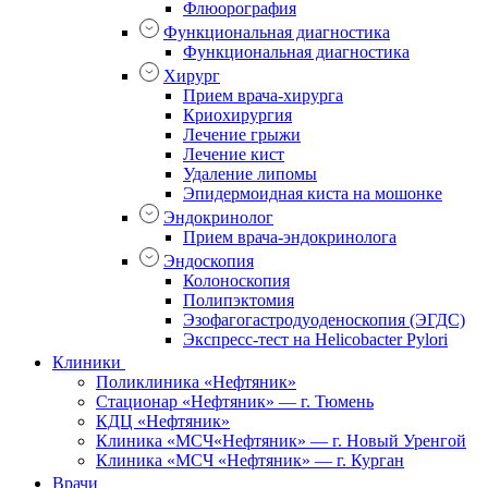
Флюорография
Функциональная диагностика
Функциональная диагностика
Хирург
Прием врача-хирурга
Криохирургия
Лечение грыжи
Лечение кист
Удаление липомы
Эпидермоидная киста на мошонке
Эндокринолог
Прием врача-эндокринолога
Эндоскопия
Колоноскопия
Полипэктомия
Эзофагогастродуоденоскопия (ЭГДС)
Экспресс-тест на Helicobacter Pylori
Клиники
Поликлиника «Нефтяник»
Стационар «Нефтяник» — г. Тюмень
КДЦ «Нефтяник»
Клиника «МСЧ«Нефтяник» — г. Новый Уренгой
Клиника «МСЧ «Нефтяник» — г. Курган
Врачи