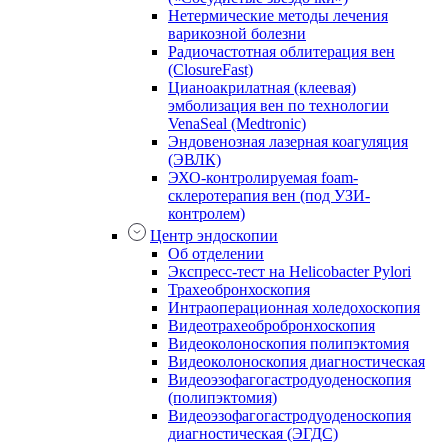
Нетермические методы лечения
варикозной болезни
Радиочастотная облитерация вен
(ClosureFast)
Цианоакрилатная (клеевая)
эмболизация вен по технологии
VenaSeal (Medtronic)
Эндовенозная лазерная коагуляция
(ЭВЛК)
ЭХО-контролируемая foam-
склеротерапия вен (под УЗИ-
контролем)
Центр эндоскопии
Об отделении
Экспресс-тест на Helicobacter Pylori
Трахеобронхоскопия
Интраоперационная холедохоскопия
Видеотрахеобробронхоскопия
Видеоколоноскопия полипэктомия
Видеоколоноскопия диагностическая
Видеоэзофагогастродуоденоскопия
(полипэктомия)
Видеоэзофагогастродуоденоскопия
диагностическая (ЭГДС)