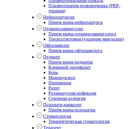
Паравертебральная блокада
Плазмотерапия позвоночника (PRP-
терапия)
Нейрохирургия
Прием врача-нейрохирурга
Оториноларинголог
Прием врача-оториноларинголога
Тонзиллэктомия (удаление миндалин)
Офтальмолог
Прием врача-офтальмолога
Педиатр
Прием врача-педиатра
Клещевой энцефалит
Корь
Мононуклеоз
Пневмония
Рахит
Ротавирусная инфекция
Сезонная аллергия
Психиатр-нарколог
Приём врача-психиатра
Стоматология
Терапевтическая стоматология
Терапевт