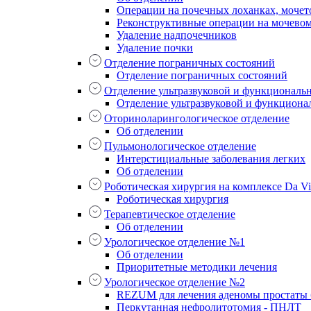
Операции на почечных лоханках, мочет
Реконструктивные операции на мочево
Удаление надпочечников
Удаление почки
Отделение пограничных состояний
Отделение пограничных состояний
Отделение ультразвуковой и функциональ
Отделение ультразвуковой и функциона
Оториноларингологическое отделение
Об отделении
Пульмонологическое отделение
Интерстициальные заболевания легких
Об отделении
Роботическая хирургия на комплексе Da Vin
Роботическая хирургия
Терапевтическое отделение
Об отделении
Урологическое отделение №1
Об отделении
Приоритетные методики лечения
Урологическое отделение №2
REZUM для лечения аденомы простаты б
Перкутанная нефролитотомия - ПНЛТ