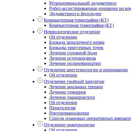
Ретроцервикальный эндометриоз
Робот-ассистированные операции на ком
Эндометриоз и бесплодие
Компьютерная томография (КТ)
Компьютерная томография (КТ)
Неврологическое отделение
Об отделении
Блокада затылочного нерва
Блокады триггерных точек
Лечение головной боли
Лечение остеохондроза
Лечение полиневропатии
Отделение анестезиологии и реанимации
Об отделении
Отделение гнойной хирургии
Лечение анальных трещин
Лечение геморроя
Лечение парапроктита
Об отделении
Проктология
Ректороманоскопия
Список плановых оперативных вмешат
Отделение онкоурологии
Об отделении