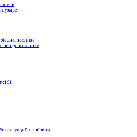
очнике
м пузыре
ной диагностики
льной диагностики
ci Si
ез операций и таблеток