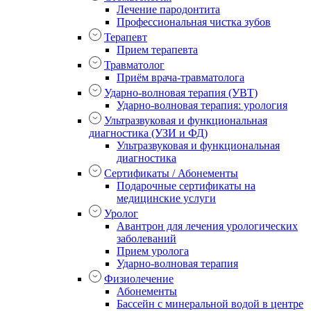
Лечение пародонтита
Профессиональная чистка зубов
Терапевт
Прием терапевта
Травматолог
Приём врача-травматолога
Ударно-волновая терапия (УВТ)
Ударно-волновая терапия: урология
Ультразвуковая и функциональная
диагностика (УЗИ и ФД)
Ультразвуковая и функциональная
диагностика
Сертификаты / Абонементы
Подарочные сертификаты на
медицинские услуги
Уролог
Авантрон для лечения урологических
заболеваний
Прием уролога
Ударно-волновая терапия
Физиолечение
Абонементы
Бассейн с минеральной водой в центре