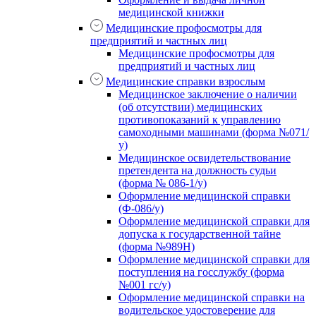
медицинской книжки
Медицинские профосмотры для
предприятий и частных лиц
Медицинские профосмотры для
предприятий и частных лиц
Медицинские справки взрослым
Медицинское заключение о наличии
(об отсутствии) медицинских
противопоказаний к управлению
самоходными машинами (форма №071/
у)
Медицинское освидетельствование
претендента на должность судьи
(форма № 086-1/у)
Оформление медицинской справки
(Ф-086/у)
Оформление медицинской справки для
допуска к государственной тайне
(форма №989Н)
Оформление медицинской справки для
поступления на госслужбу (форма
№001 гс/у)
Оформление медицинской справки на
водительское удостоверение для