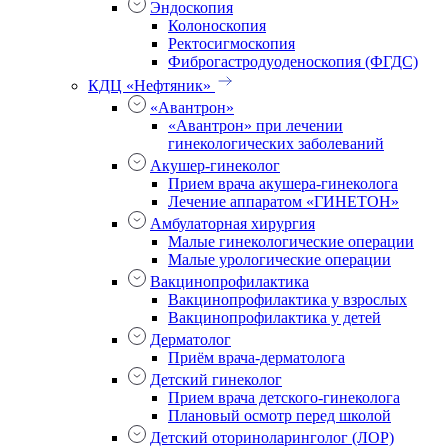
Эндоскопия
Колоноскопия
Ректосигмоскопия
Фиброгастродуоденоскопия (ФГДС)
КДЦ «Нефтяник»
«Авантрон»
«Авантрон» при лечении
гинекологических заболеваний
Акушер-гинеколог
Прием врача акушера-гинеколога
Лечение аппаратом «ГИНЕТОН»
Амбулаторная хирургия
Малые гинекологические операции
Малые урологические операции
Вакцинопрофилактика
Вакцинопрофилактика у взрослых
Вакцинопрофилактика у детей
Дерматолог
Приём врача-дерматолога
Детский гинеколог
Прием врача детского-гинеколога
Плановый осмотр перед школой
Детский оториноларинголог (ЛОР)