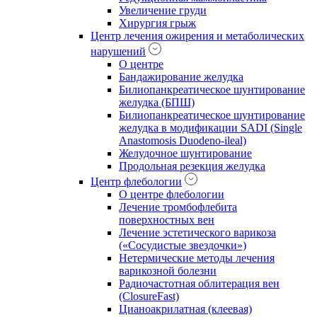
Увеличение груди
Хирургия грыж
Центр лечения ожирения и метаболических
нарушений
О центре
Бандажирование желудка
Билиопанкреатическое шунтирование
желудка (БПШ)
Билиопанкреатическое шунтирование
желудка в модификации SADI (Single
Anastomosis Duodeno-ileal)
Желудочное шунтирование
Продольная резекция желудка
Центр флебологии
О центре флебологии
Лечение тромбофлебита
поверхностных вен
Лечение эстетического варикоза
(«Сосудистые звездочки»)
Нетермические методы лечения
варикозной болезни
Радиочастотная облитерация вен
(ClosureFast)
Цианоакрилатная (клеевая)