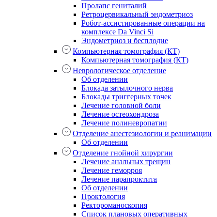
Пролапс гениталий
Ретроцервикальный эндометриоз
Робот-ассистированные операции на
комплексе Da Vinci Si
Эндометриоз и бесплодие
Компьютерная томография (КТ)
Компьютерная томография (КТ)
Неврологическое отделение
Об отделении
Блокада затылочного нерва
Блокады триггерных точек
Лечение головной боли
Лечение остеохондроза
Лечение полиневропатии
Отделение анестезиологии и реанимации
Об отделении
Отделение гнойной хирургии
Лечение анальных трещин
Лечение геморроя
Лечение парапроктита
Об отделении
Проктология
Ректороманоскопия
Список плановых оперативных