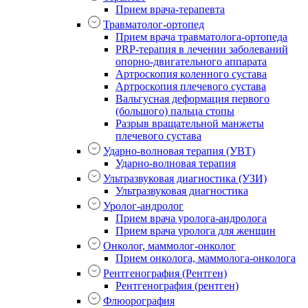
Прием врача-терапевта
Травматолог-ортопед
Прием врача травматолога-ортопеда
PRP-терапия в лечении заболеваний
опорно-двигательного аппарата
Артроскопия коленного сустава
Артроскопия плечевого сустава
Вальгусная деформация первого
(большого) пальца стопы
Разрыв вращательной манжеты
плечевого сустава
Ударно-волновая терапия (УВТ)
Ударно-волновая терапия
Ультразвуковая диагностика (УЗИ)
Ультразвуковая диагностика
Уролог-андролог
Прием врача уролога-андролога
Прием врача уролога для женщин
Онколог, маммолог-онколог
Прием онколога, маммолога-онколога
Рентгенография (Рентген)
Рентгенография (рентген)
Флюорография