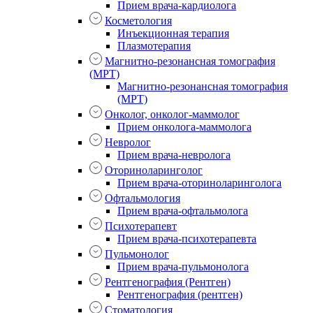
Прием врача-кардиолога
Косметология
Инъекционная терапия
Плазмотерапия
Магнитно-резонансная томография
(МРТ)
Магнитно-резонансная томография
(МРТ)
Онколог, онколог-маммолог
Прием онколога-маммолога
Невролог
Прием врача-невролога
Оториноларинголог
Прием врача-оториноларинголога
Офтальмология
Прием врача-офтальмолога
Психотерапевт
Прием врача-психотерапевта
Пульмонолог
Прием врача-пульмонолога
Рентгенография (Рентген)
Рентгенография (рентген)
Стоматология