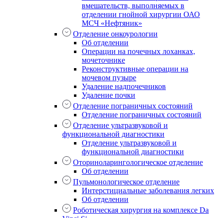
вмешательств, выполняемых в
отделении гнойной хирургии ОАО
МСЧ «Нефтяник»
Отделение онкоурологии
Об отделении
Операции на почечных лоханках,
мочеточнике
Реконструктивные операции на
мочевом пузыре
Удаление надпочечников
Удаление почки
Отделение пограничных состояний
Отделение пограничных состояний
Отделение ультразвуковой и
функциональной диагностики
Отделение ультразвуковой и
функциональной диагностики
Оториноларингологическое отделение
Об отделении
Пульмонологическое отделение
Интерстициальные заболевания легких
Об отделении
Роботическая хирургия на комплексе Da