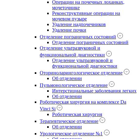
Операции на почечных лоханках,
мочеточнике
Реконструктивные операции на
мочевом пузыре
Удаление надпочечников
Удаление почки
Отделение пограничных состояний
Отделение пограничных состояний
Отделение ультразвуковой и
функциональной диагностики
Отделение ультразвуковой и
функциональной диагностики
Оториноларингологическое отделение
Об отделении
Пульмонологическое отделение
Интерстициальные заболевания легких
Об отделении
Роботическая хирургия на комплексе Da
Vinci Si
Роботическая хирургия
Терапевтическое отделение
Об отделении
Урологическое отделение №1