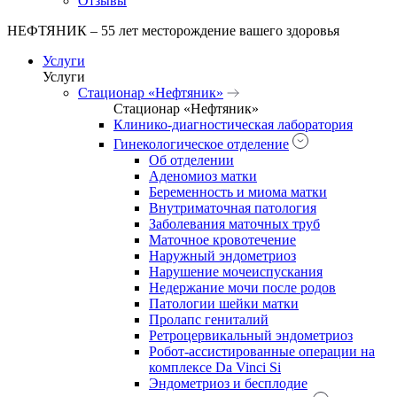
Отзывы
НЕФТЯНИК – 55 лет месторождение вашего здоровья
Услуги
Услуги
Стационар «Нефтяник»
Стационар «Нефтяник»
Клинико-диагностическая лаборатория
Гинекологическое отделение
Об отделении
Аденомиоз матки
Беременность и миома матки
Внутриматочная патология
Заболевания маточных труб
Маточное кровотечение
Наружный эндометриоз
Нарушение мочеиспускания
Недержание мочи после родов
Патологии шейки матки
Пролапс гениталий
Ретроцервикальный эндометриоз
Робот-ассистированные операции на
комплексе Da Vinci Si
Эндометриоз и бесплодие