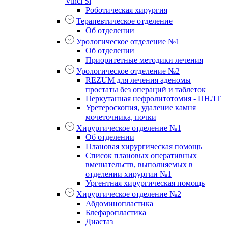
Vinci Si
Роботическая хирургия
Терапевтическое отделение
Об отделении
Урологическое отделение №1
Об отделении
Приоритетные методики лечения
Урологическое отделение №2
REZUM для лечения аденомы
простаты без операций и таблеток
Перкутанная нефролитотомия - ПНЛТ
Уретероскопия, удаление камня
мочеточника, почки
Хирургическое отделение №1
Об отделении
Плановая хирургическая помощь
Список плановых оперативных
вмешательств, выполняемых в
отделении хирургии №1
Ургентная хирургическая помощь
Хирургическое отделение №2
Абдоминопластика
Блефаропластика
Диастаз