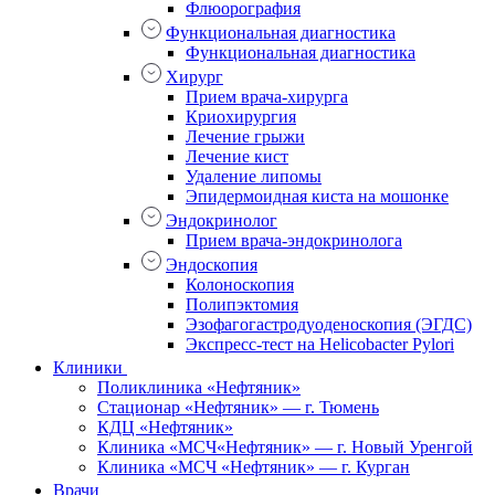
Флюорография
Функциональная диагностика
Функциональная диагностика
Хирург
Прием врача-хирурга
Криохирургия
Лечение грыжи
Лечение кист
Удаление липомы
Эпидермоидная киста на мошонке
Эндокринолог
Прием врача-эндокринолога
Эндоскопия
Колоноскопия
Полипэктомия
Эзофагогастродуоденоскопия (ЭГДС)
Экспресс-тест на Helicobacter Pylori
Клиники
Поликлиника «Нефтяник»
Стационар «Нефтяник» — г. Тюмень
КДЦ «Нефтяник»
Клиника «МСЧ«Нефтяник» — г. Новый Уренгой
Клиника «МСЧ «Нефтяник» — г. Курган
Врачи