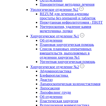
Об отделении
Приоритетные методики лечения
Урологическое отделение №2
REZUM для лечения аденомы
простаты без операций и таблеток
Перкутанная нефролитотомия - ПНЛТ
Уретероскопия, удаление камня
мочеточника, почки
Хирургическое отделение №1
Об отделении
Плановая хирургическая помощь
Список плановых оперативных
вмешательств, выполняемых в
отделении хирургии №1
Ургентная хирургическая помощь
Хирургическое отделение №2
Абдоминопластика
Блефаропластика
Диастаз
Лапароскопическая холецистэктомия
Липосакция
Липофилинг груди
Об отделении
Пластическая хирургия
Редукционная маммопластика