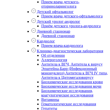
Прием врача детского-
оториноларинголога
Детский офтальмолог
Прием врача детского-офтальмолога
Детский уролог-андролог
Приём детского уролога-андролога
Дневной стационар
Дневной стационар
Кардиолог
Прием врача-кардиолога
Клинико-диагностическая лаборатория
Об отделении
Аллерогология
Антитела к ВГЧ, Антитела к вирусу
Эпштейна-Барр (Инфекционный
мононуклеоз) Антитела к ВГЧ IV типа,
Антитела к Цитомегаловирусу
Биохимические исследования крови
Биохимические исследования мочи
Биохимические исследования,
коагулогические исследования
Витамины
Гематологические исследования
Гепатиты