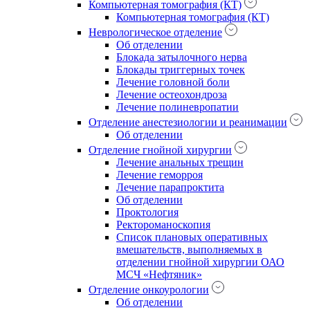
Компьютерная томография (КТ)
Компьютерная томография (КТ)
Неврологическое отделение
Об отделении
Блокада затылочного нерва
Блокады триггерных точек
Лечение головной боли
Лечение остеохондроза
Лечение полиневропатии
Отделение анестезиологии и реанимации
Об отделении
Отделение гнойной хирургии
Лечение анальных трещин
Лечение геморроя
Лечение парапроктита
Об отделении
Проктология
Ректороманоскопия
Список плановых оперативных
вмешательств, выполняемых в
отделении гнойной хирургии ОАО
МСЧ «Нефтяник»
Отделение онкоурологии
Об отделении