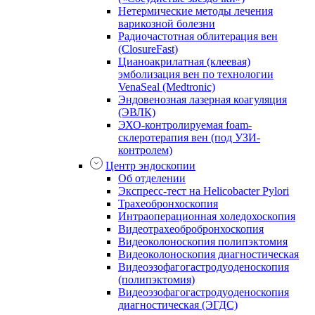
Нетермические методы лечения
варикозной болезни
Радиочастотная облитерация вен
(ClosureFast)
Цианоакрилатная (клеевая)
эмболизация вен по технологии
VenaSeal (Medtronic)
Эндовенозная лазерная коагуляция
(ЭВЛК)
ЭХО-контролируемая foam-
склеротерапия вен (под УЗИ-
контролем)
Центр эндоскопии
Об отделении
Экспресс-тест на Helicobacter Pylori
Трахеобронхоскопия
Интраоперационная холедохоскопия
Видеотрахеобробронхоскопия
Видеоколоноскопия полипэктомия
Видеоколоноскопия диагностическая
Видеоэзофагогастродуоденоскопия
(полипэктомия)
Видеоэзофагогастродуоденоскопия
диагностическая (ЭГДС)