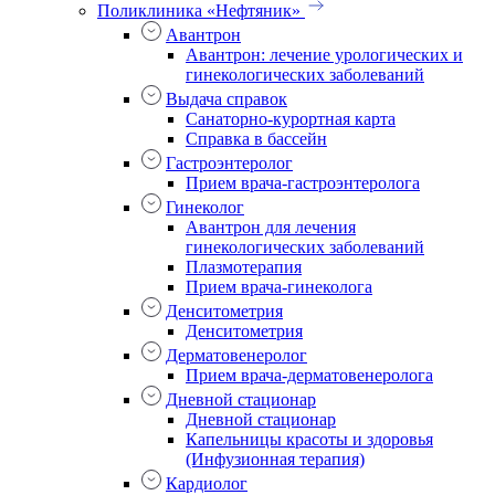
Поликлиника «Нефтяник»
Авантрон
Авантрон: лечение урологических и
гинекологических заболеваний
Выдача справок
Санаторно-курортная карта
Справка в бассейн
Гастроэнтеролог
Прием врача-гастроэнтеролога
Гинеколог
Авантрон для лечения
гинекологических заболеваний
Плазмотерапия
Прием врача-гинеколога
Денситометрия
Денситометрия
Дерматовенеролог
Прием врача-дерматовенеролога
Дневной стационар
Дневной стационар
Капельницы красоты и здоровья
(Инфузионная терапия)
Кардиолог