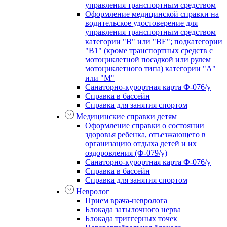
управления транспортным средством
Оформление медицинской справки на
водительское удостоверение для
управления транспортным средством
категории "В" или "BE"; подкатегории
"В1" (кроме транспортных средств с
мотоциклетной посадкой или рулем
мотоциклетного типа) категории "А"
или "М"
Санаторно-курортная карта Ф-076/у
Справка в бассейн
Справка для занятия спортом
Медицинские справки детям
Оформление справки о состоянии
здоровья ребенка, отъезжающего в
организацию отдыха детей и их
оздоровления (Ф-079/у)
Санаторно-курортная карта Ф-076/у
Справка в бассейн
Справка для занятия спортом
Невролог
Прием врача-невролога
Блокада затылочного нерва
Блокада триггерных точек