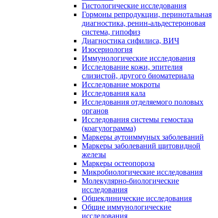
Гистологические исследования
Гормоны репродукции, перинотальная
диагностика, ренин-альдестероновая
система, гипофиз
Диагностика сифилиса, ВИЧ
Изосериология
Иммунологические исследования
Исследование кожи, эпителия
слизистой, другого биоматериала
Исследование мокроты
Исследования кала
Исследования отделяемого половых
органов
Исследования системы гемостаза
(коагулограмма)
Маркеры аутоиммуных заболеваний
Маркеры заболеваний щитовидной
железы
Маркеры остеопороза
Микробиологические исследования
Молекулярно-биологические
исследования
Общеклинические исследования
Общие иммунологические
исследования