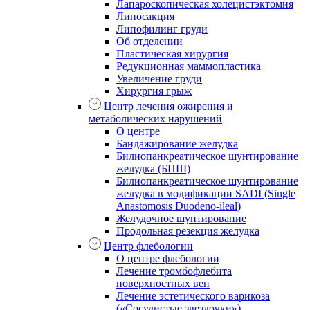
Лапароскопическая холецистэктомия
Липосакция
Липофилинг груди
Об отделении
Пластическая хирургия
Редукционная маммопластика
Увеличение груди
Хирургия грыж
Центр лечения ожирения и
метаболических нарушений
О центре
Бандажирование желудка
Билиопанкреатическое шунтирование
желудка (БПШ)
Билиопанкреатическое шунтирование
желудка в модификации SADI (Single
Anastomosis Duodeno-ileal)
Желудочное шунтирование
Продольная резекция желудка
Центр флебологии
О центре флебологии
Лечение тромбофлебита
поверхностных вен
Лечение эстетического варикоза
(«Сосудистые звездочки»)