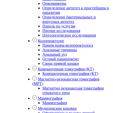
Онкомаркеры
Определение антител к простейшим и
паразитам
Определение бактериальных и
вирусных антител
Панель по услугам
Прочие исследования
Цитологические исследования
Колопроктолог
Прием врача-колопроктолога
Анальные трещины
Анальный зуд
Острый парапроктит
Свищ прямой кишки
Компьютерная томография (КТ)
Компьютерная томография (КТ)
Магнитно-резонансная томография
(МРТ)
Магнитно резонансная томография
открытого типа
Маммография
Маммография
Медицинские книжки
Оформление и выдача личной