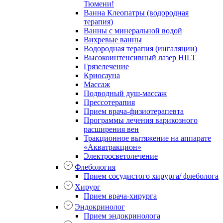
Тюмени!
Ванна Клеопатры (водородная
терапия)
Ванны с минеральной водой
Вихревые ванны
Водородная терапия (ингаляции)
Высокоинтенсивный лазер HILT
Грязелечение
Криосауна
Массаж
Подводный душ-массаж
Прессотерапия
Прием врача-физиотерапевта
Программы лечения варикозного
расширения вен
Тракционное вытяжение на аппарате
«Акватракцион»
Электросветолечение
Флебология
Прием сосудистого хирурга/ флеболога
Хирург
Прием врача-хирурга
Эндокринолог
Прием эндокринолога