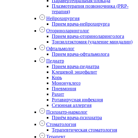
Паравертебральная блокада
Плазмотерапия позвоночника (PRP-
терапия)
Нейрохирургия
Прием врача-нейрохирурга
Оториноларинголог
Прием врача-оториноларинголога
Тонзиллэктомия (удаление миндалин)
Офтальмолог
Прием врача-офтальмолога
Педиатр
Прием врача-педиатра
Клещевой энцефалит
Корь
Мононуклеоз
Пневмония
Рахит
Ротавирусная инфекция
Сезонная аллергия
Психиатр-нарколог
Приём врача-психиатра
Стоматология
Терапевтическая стоматология
Терапевт