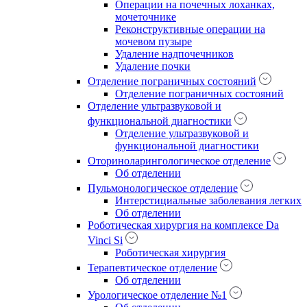
Операции на почечных лоханках,
мочеточнике
Реконструктивные операции на
мочевом пузыре
Удаление надпочечников
Удаление почки
Отделение пограничных состояний
Отделение пограничных состояний
Отделение ультразвуковой и
функциональной диагностики
Отделение ультразвуковой и
функциональной диагностики
Оториноларингологическое отделение
Об отделении
Пульмонологическое отделение
Интерстициальные заболевания легких
Об отделении
Роботическая хирургия на комплексе Da
Vinci Si
Роботическая хирургия
Терапевтическое отделение
Об отделении
Урологическое отделение №1