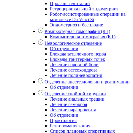
Пролапс гениталий
Ретроцервикальный эндометриоз
Робот-ассистированные операции на
комплексе Da Vinci Si
Эндометриоз и бесплодие
Компьютерная томография (КТ)
Компьютерная томография (КТ)
Неврологическое отделение
Об отделении
Блокада затылочного нерва
Блокады триггерных точек
Лечение головной боли
Лечение остеохондроза
Лечение полиневропатии
Отделение анестезиологии и реанимации
Об отделении
Отделение гнойной хирургии
Лечение анальных трещин
Лечение геморроя
Лечение парапроктита
Об отделении
Проктология
Ректороманоскопия
Список плановых оперативных