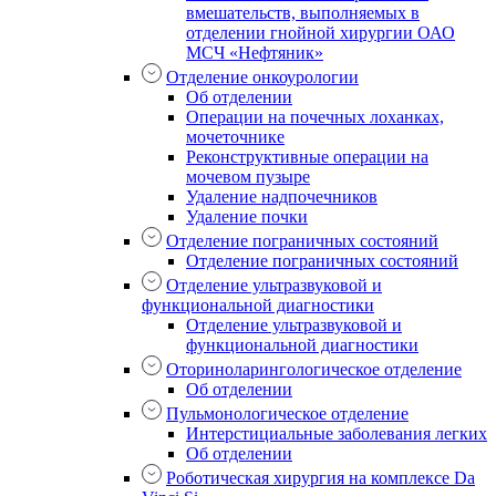
вмешательств, выполняемых в
отделении гнойной хирургии ОАО
МСЧ «Нефтяник»
Отделение онкоурологии
Об отделении
Операции на почечных лоханках,
мочеточнике
Реконструктивные операции на
мочевом пузыре
Удаление надпочечников
Удаление почки
Отделение пограничных состояний
Отделение пограничных состояний
Отделение ультразвуковой и
функциональной диагностики
Отделение ультразвуковой и
функциональной диагностики
Оториноларингологическое отделение
Об отделении
Пульмонологическое отделение
Интерстициальные заболевания легких
Об отделении
Роботическая хирургия на комплексе Da