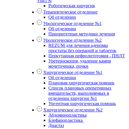
Vinci Si
Роботическая хирургия
Терапевтическое отделение
Об отделении
Урологическое отделение №1
Об отделении
Приоритетные методики лечения
Урологическое отделение №2
REZUM для лечения аденомы
простаты без операций и таблеток
Перкутанная нефролитотомия - ПНЛТ
Уретероскопия, удаление камня
мочеточника, почки
Хирургическое отделение №1
Об отделении
Плановая хирургическая помощь
Список плановых оперативных
вмешательств, выполняемых в
отделении хирургии №1
Ургентная хирургическая помощь
Хирургическое отделение №2
Абдоминопластика
Блефаропластика
Диастаз