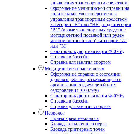
управления транспортным средством
Оформление медицинской справки на
водительское удостоверение для
управления транспортным средством
категории "В" или "BE"; подкатегории
"В1" (кроме транспортных средств с
мотоциклетной посадкой или рулем
мотоциклетного типа) категории "А"
или "М"
Санаторно-курортная карта Ф-076/у
Справка в бассейн
Справка для занятия спортом
Медицинские справки детям
Оформление справки о состоянии
здоровья ребенка, отъезжающего в
организацию отдыха детей и их
оздоровления (Ф-079/у)
Санаторно-курортная карта Ф-076/у
Справка в бассейн
Справка для занятия спортом
Невролог
Прием врача-невролога
Блокада затылочного нерва
Блокада триггерных точек