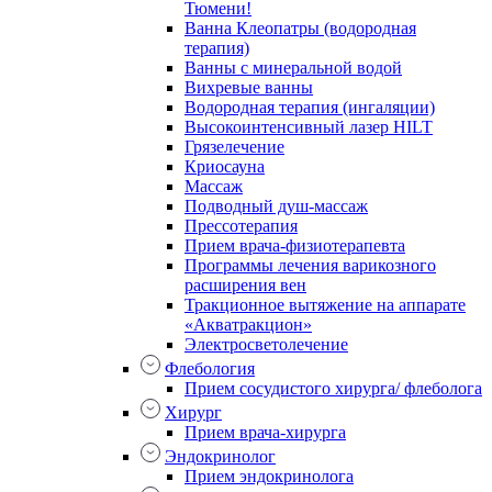
Тюмени!
Ванна Клеопатры (водородная
терапия)
Ванны с минеральной водой
Вихревые ванны
Водородная терапия (ингаляции)
Высокоинтенсивный лазер HILT
Грязелечение
Криосауна
Массаж
Подводный душ-массаж
Прессотерапия
Прием врача-физиотерапевта
Программы лечения варикозного
расширения вен
Тракционное вытяжение на аппарате
«Акватракцион»
Электросветолечение
Флебология
Прием сосудистого хирурга/ флеболога
Хирург
Прием врача-хирурга
Эндокринолог
Прием эндокринолога