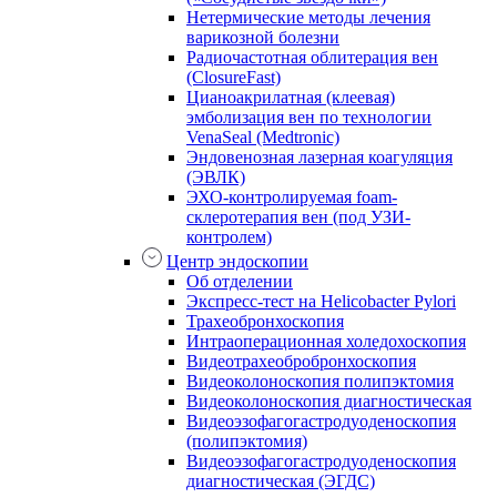
Нетермические методы лечения
варикозной болезни
Радиочастотная облитерация вен
(ClosureFast)
Цианоакрилатная (клеевая)
эмболизация вен по технологии
VenaSeal (Medtronic)
Эндовенозная лазерная коагуляция
(ЭВЛК)
ЭХО-контролируемая foam-
склеротерапия вен (под УЗИ-
контролем)
Центр эндоскопии
Об отделении
Экспресс-тест на Helicobacter Pylori
Трахеобронхоскопия
Интраоперационная холедохоскопия
Видеотрахеобробронхоскопия
Видеоколоноскопия полипэктомия
Видеоколоноскопия диагностическая
Видеоэзофагогастродуоденоскопия
(полипэктомия)
Видеоэзофагогастродуоденоскопия
диагностическая (ЭГДС)