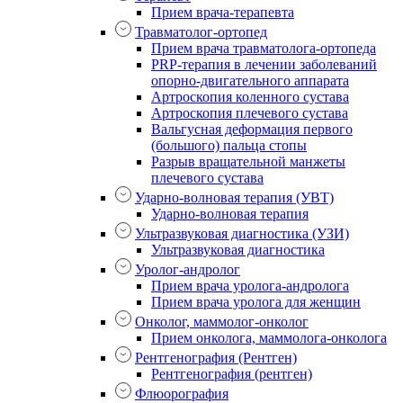
Прием врача-терапевта
Травматолог-ортопед
Прием врача травматолога-ортопеда
PRP-терапия в лечении заболеваний
опорно-двигательного аппарата
Артроскопия коленного сустава
Артроскопия плечевого сустава
Вальгусная деформация первого
(большого) пальца стопы
Разрыв вращательной манжеты
плечевого сустава
Ударно-волновая терапия (УВТ)
Ударно-волновая терапия
Ультразвуковая диагностика (УЗИ)
Ультразвуковая диагностика
Уролог-андролог
Прием врача уролога-андролога
Прием врача уролога для женщин
Онколог, маммолог-онколог
Прием онколога, маммолога-онколога
Рентгенография (Рентген)
Рентгенография (рентген)
Флюорография