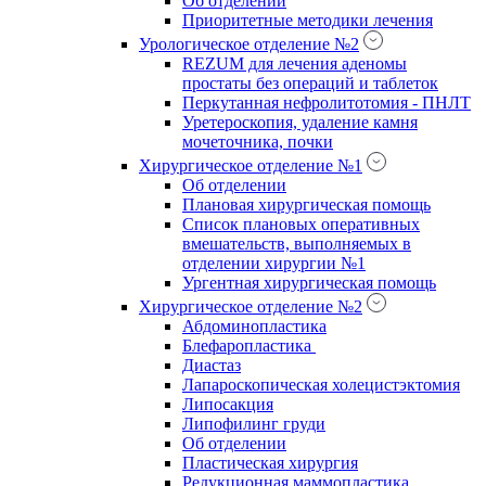
Об отделении
Приоритетные методики лечения
Урологическое отделение №2
REZUM для лечения аденомы
простаты без операций и таблеток
Перкутанная нефролитотомия - ПНЛТ
Уретероскопия, удаление камня
мочеточника, почки
Хирургическое отделение №1
Об отделении
Плановая хирургическая помощь
Список плановых оперативных
вмешательств, выполняемых в
отделении хирургии №1
Ургентная хирургическая помощь
Хирургическое отделение №2
Абдоминопластика
Блефаропластика
Диастаз
Лапароскопическая холецистэктомия
Липосакция
Липофилинг груди
Об отделении
Пластическая хирургия
Редукционная маммопластика