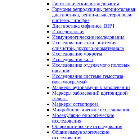
Гистологические исследования
Гормоны репродукции, перинотальная
диагностика, ренин-альдестероновая
система, гипофиз
Диагностика сифилиса, ВИЧ
Изосериология
Иммунологические исследования
Исследование кожи, эпителия
слизистой, другого биоматериала
Исследование мокроты
Исследования кала
Исследования отделяемого половых
органов
Исследования системы гемостаза
(коагулограмма)
Маркеры аутоиммуных заболеваний
Маркеры заболеваний щитовидной
железы
Маркеры остеопороза
Микробиологические исследования
Молекулярно-биологические
исследования
Общеклинические исследования
Общие иммунологические
исследования