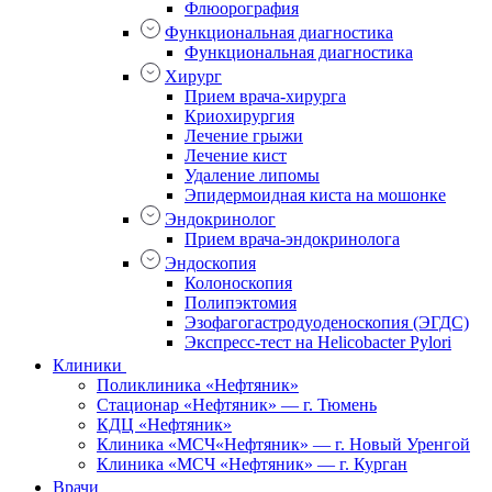
Флюорография
Функциональная диагностика
Функциональная диагностика
Хирург
Прием врача-хирурга
Криохирургия
Лечение грыжи
Лечение кист
Удаление липомы
Эпидермоидная киста на мошонке
Эндокринолог
Прием врача-эндокринолога
Эндоскопия
Колоноскопия
Полипэктомия
Эзофагогастродуоденоскопия (ЭГДС)
Экспресс-тест на Helicobacter Pylori
Клиники
Поликлиника «Нефтяник»
Стационар «Нефтяник» — г. Тюмень
КДЦ «Нефтяник»
Клиника «МСЧ«Нефтяник» — г. Новый Уренгой
Клиника «МСЧ «Нефтяник» — г. Курган
Врачи