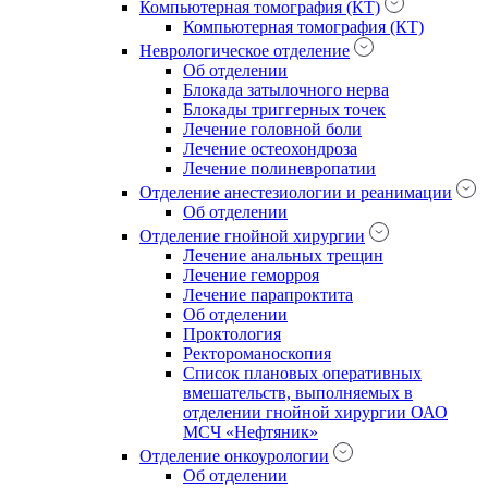
Компьютерная томография (КТ)
Компьютерная томография (КТ)
Неврологическое отделение
Об отделении
Блокада затылочного нерва
Блокады триггерных точек
Лечение головной боли
Лечение остеохондроза
Лечение полиневропатии
Отделение анестезиологии и реанимации
Об отделении
Отделение гнойной хирургии
Лечение анальных трещин
Лечение геморроя
Лечение парапроктита
Об отделении
Проктология
Ректороманоскопия
Список плановых оперативных
вмешательств, выполняемых в
отделении гнойной хирургии ОАО
МСЧ «Нефтяник»
Отделение онкоурологии
Об отделении