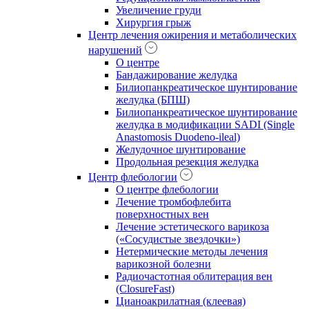
Увеличение груди
Хирургия грыж
Центр лечения ожирения и метаболических
нарушений
О центре
Бандажирование желудка
Билиопанкреатическое шунтирование
желудка (БПШ)
Билиопанкреатическое шунтирование
желудка в модификации SADI (Single
Anastomosis Duodeno-ileal)
Желудочное шунтирование
Продольная резекция желудка
Центр флебологии
О центре флебологии
Лечение тромбофлебита
поверхностных вен
Лечение эстетического варикоза
(«Сосудистые звездочки»)
Нетермические методы лечения
варикозной болезни
Радиочастотная облитерация вен
(ClosureFast)
Цианоакрилатная (клеевая)