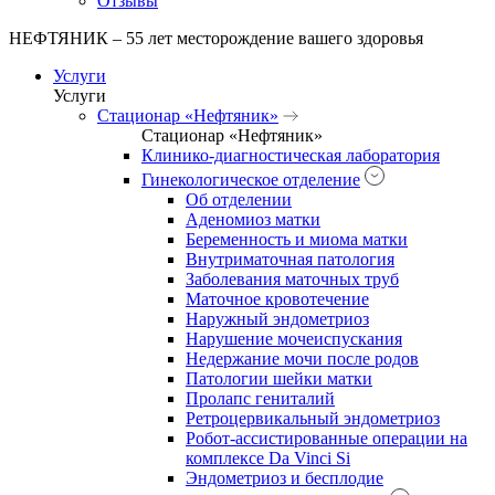
Отзывы
НЕФТЯНИК – 55 лет месторождение вашего здоровья
Услуги
Услуги
Стационар «Нефтяник»
Стационар «Нефтяник»
Клинико-диагностическая лаборатория
Гинекологическое отделение
Об отделении
Аденомиоз матки
Беременность и миома матки
Внутриматочная патология
Заболевания маточных труб
Маточное кровотечение
Наружный эндометриоз
Нарушение мочеиспускания
Недержание мочи после родов
Патологии шейки матки
Пролапс гениталий
Ретроцервикальный эндометриоз
Робот-ассистированные операции на
комплексе Da Vinci Si
Эндометриоз и бесплодие