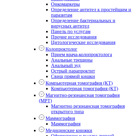
Онкомаркеры
Определение антител к простейшим и
паразитам
Определение бактериальных и
вирусных антител
Панель по услугам
Прочие исследования
Цитологические исследования
Колопроктолог
Прием врача-колопроктолога
Анальные трещины
Анальный зуд
Острый парапроктит
Свищ прямой кишки
Компьютерная томография (КТ)
Компьютерная томография (КТ)
Магнитно-резонансная томография
(МРТ)
Магнитно резонансная томография
открытого типа
Маммография
Маммография
Медицинские книжки
Оформление и выдача личной