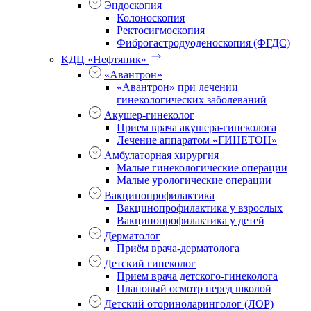
Эндоскопия
Колоноскопия
Ректосигмоскопия
Фиброгастродуоденоскопия (ФГДС)
КДЦ «Нефтяник»
«Авантрон»
«Авантрон» при лечении
гинекологических заболеваний
Акушер-гинеколог
Прием врача акушера-гинеколога
Лечение аппаратом «ГИНЕТОН»
Амбулаторная хирургия
Малые гинекологические операции
Малые урологические операции
Вакцинопрофилактика
Вакцинопрофилактика у взрослых
Вакцинопрофилактика у детей
Дерматолог
Приём врача-дерматолога
Детский гинеколог
Прием врача детского-гинеколога
Плановый осмотр перед школой
Детский оториноларинголог (ЛОР)