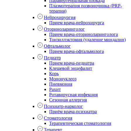
Паравертебральная блокада
Плазмотерапия позвоночника (PRP-
терапия)
Нейрохирургия
Прием врача-нейрохирурга
Оториноларинголог
Прием врача-оториноларинголога
Тонзиллэктомия (удаление миндалин)
Офтальмолог
Прием врача-офтальмолога
Педиатр
Прием врача-педиатра
Клещевой энцефалит
Корь
Мононуклеоз
Пневмония
Рахит
Ротавирусная инфекция
Сезонная аллергия
Психиатр-нарколог
Приём врача-психиатра
Стоматология
Терапевтическая стоматология
Терапевт