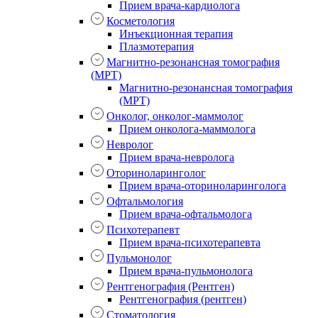
Прием врача-кардиолога
Косметология
Инъекционная терапия
Плазмотерапия
Магнитно-резонансная томография
(МРТ)
Магнитно-резонансная томография
(МРТ)
Онколог, онколог-маммолог
Прием онколога-маммолога
Невролог
Прием врача-невролога
Оториноларинголог
Прием врача-оториноларинголога
Офтальмология
Прием врача-офтальмолога
Психотерапевт
Прием врача-психотерапевта
Пульмонолог
Прием врача-пульмонолога
Рентгенография (Рентген)
Рентгенография (рентген)
Стоматология