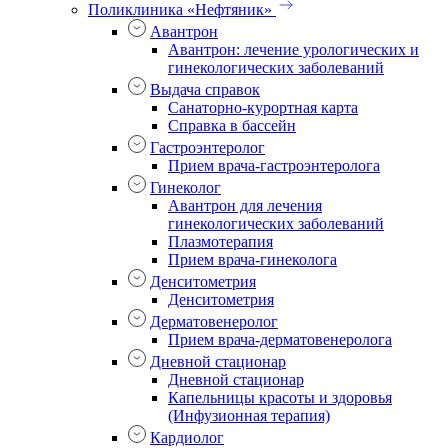
Поликлиника «Нефтяник»
Авантрон
Авантрон: лечение урологических и
гинекологических заболеваний
Выдача справок
Санаторно-курортная карта
Справка в бассейн
Гастроэнтеролог
Прием врача-гастроэнтеролога
Гинеколог
Авантрон для лечения
гинекологических заболеваний
Плазмотерапия
Прием врача-гинеколога
Денситометрия
Денситометрия
Дерматовенеролог
Прием врача-дерматовенеролога
Дневной стационар
Дневной стационар
Капельницы красоты и здоровья
(Инфузионная терапия)
Кардиолог