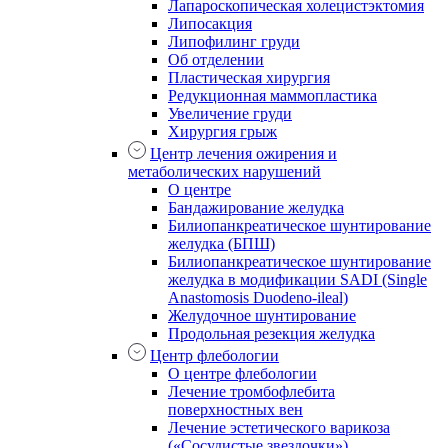
Лапароскопическая холецистэктомия
Липосакция
Липофилинг груди
Об отделении
Пластическая хирургия
Редукционная маммопластика
Увеличение груди
Хирургия грыж
Центр лечения ожирения и
метаболических нарушений
О центре
Бандажирование желудка
Билиопанкреатическое шунтирование
желудка (БПШ)
Билиопанкреатическое шунтирование
желудка в модификации SADI (Single
Anastomosis Duodeno-ileal)
Желудочное шунтирование
Продольная резекция желудка
Центр флебологии
О центре флебологии
Лечение тромбофлебита
поверхностных вен
Лечение эстетического варикоза
(«Сосудистые звездочки»)