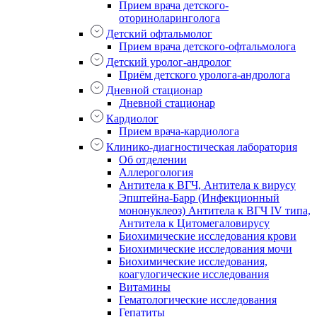
Прием врача детского-
оториноларинголога
Детский офтальмолог
Прием врача детского-офтальмолога
Детский уролог-андролог
Приём детского уролога-андролога
Дневной стационар
Дневной стационар
Кардиолог
Прием врача-кардиолога
Клинико-диагностическая лаборатория
Об отделении
Аллерогология
Антитела к ВГЧ, Антитела к вирусу
Эпштейна-Барр (Инфекционный
мононуклеоз) Антитела к ВГЧ IV типа,
Антитела к Цитомегаловирусу
Биохимические исследования крови
Биохимические исследования мочи
Биохимические исследования,
коагулогические исследования
Витамины
Гематологические исследования
Гепатиты