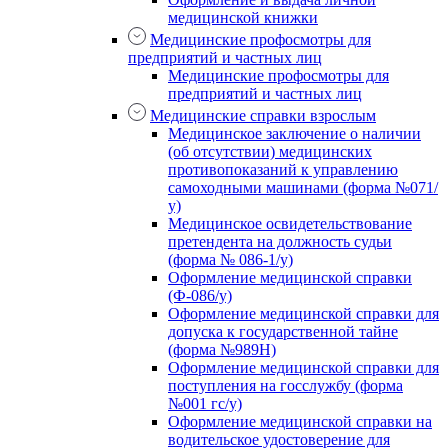
медицинской книжки
Медицинские профосмотры для
предприятий и частных лиц
Медицинские профосмотры для
предприятий и частных лиц
Медицинские справки взрослым
Медицинское заключение о наличии
(об отсутствии) медицинских
противопоказаний к управлению
самоходными машинами (форма №071/
у)
Медицинское освидетельствование
претендента на должность судьи
(форма № 086-1/у)
Оформление медицинской справки
(Ф-086/у)
Оформление медицинской справки для
допуска к государственной тайне
(форма №989Н)
Оформление медицинской справки для
поступления на госслужбу (форма
№001 гс/у)
Оформление медицинской справки на
водительское удостоверение для