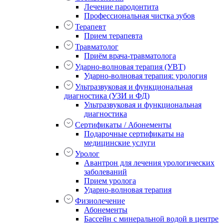
Лечение пародонтита
Профессиональная чистка зубов
Терапевт
Прием терапевта
Травматолог
Приём врача-травматолога
Ударно-волновая терапия (УВТ)
Ударно-волновая терапия: урология
Ультразвуковая и функциональная
диагностика (УЗИ и ФД)
Ультразвуковая и функциональная
диагностика
Сертификаты / Абонементы
Подарочные сертификаты на
медицинские услуги
Уролог
Авантрон для лечения урологических
заболеваний
Прием уролога
Ударно-волновая терапия
Физиолечение
Абонементы
Бассейн с минеральной водой в центре