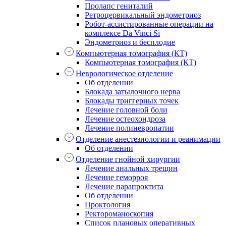
Пролапс гениталий
Ретроцервикальный эндометриоз
Робот-ассистированные операции на
комплексе Da Vinci Si
Эндометриоз и бесплодие
Компьютерная томография (КТ)
Компьютерная томография (КТ)
Неврологическое отделение
Об отделении
Блокада затылочного нерва
Блокады триггерных точек
Лечение головной боли
Лечение остеохондроза
Лечение полиневропатии
Отделение анестезиологии и реанимации
Об отделении
Отделение гнойной хирургии
Лечение анальных трещин
Лечение геморроя
Лечение парапроктита
Об отделении
Проктология
Ректороманоскопия
Список плановых оперативных