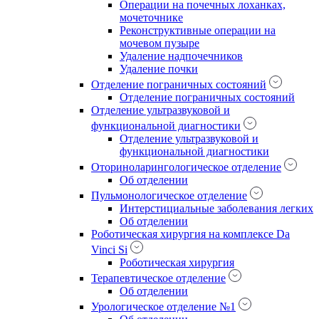
Операции на почечных лоханках,
мочеточнике
Реконструктивные операции на
мочевом пузыре
Удаление надпочечников
Удаление почки
Отделение пограничных состояний
Отделение пограничных состояний
Отделение ультразвуковой и
функциональной диагностики
Отделение ультразвуковой и
функциональной диагностики
Оториноларингологическое отделение
Об отделении
Пульмонологическое отделение
Интерстициальные заболевания легких
Об отделении
Роботическая хирургия на комплексе Da
Vinci Si
Роботическая хирургия
Терапевтическое отделение
Об отделении
Урологическое отделение №1