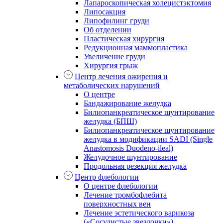
Лапароскопическая холецистэктомия
Липосакция
Липофилинг груди
Об отделении
Пластическая хирургия
Редукционная маммопластика
Увеличение груди
Хирургия грыж
Центр лечения ожирения и
метаболических нарушений
О центре
Бандажирование желудка
Билиопанкреатическое шунтирование
желудка (БПШ)
Билиопанкреатическое шунтирование
желудка в модификации SADI (Single
Anastomosis Duodeno-ileal)
Желудочное шунтирование
Продольная резекция желудка
Центр флебологии
О центре флебологии
Лечение тромбофлебита
поверхностных вен
Лечение эстетического варикоза
(«Сосудистые звездочки»)