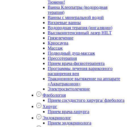
Тюмени!
Ванна Клеопатры (водородная
терапия)
Ванны с минеральной водой
Вихревые ванны
Водородная терапия (ингаляции)
Высокоинтенсивный лазер HILT
Грязелечение
Криосауна
Массаж
Подводный душ-массаж
Прессотерапия
Прием врача-физиотерапевта
Программы лечения варикозного
расширения вен
Тракционное вытяжение на аппарате
«Акватракцион»
Электросветолечение
Флебология
Прием сосудистого хирурга/ флеболога
Хирург
Прием врача-хирурга
Эндокринолог
Прием эндокринолога