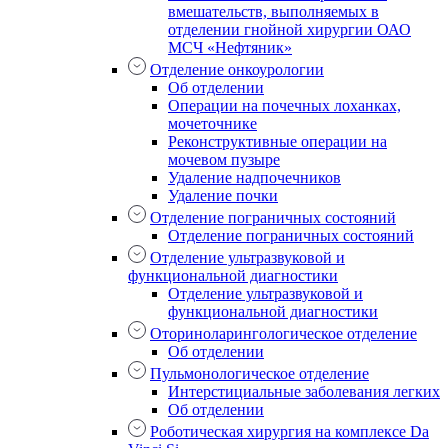
вмешательств, выполняемых в
отделении гнойной хирургии ОАО
МСЧ «Нефтяник»
Отделение онкоурологии
Об отделении
Операции на почечных лоханках,
мочеточнике
Реконструктивные операции на
мочевом пузыре
Удаление надпочечников
Удаление почки
Отделение пограничных состояний
Отделение пограничных состояний
Отделение ультразвуковой и
функциональной диагностики
Отделение ультразвуковой и
функциональной диагностики
Оториноларингологическое отделение
Об отделении
Пульмонологическое отделение
Интерстициальные заболевания легких
Об отделении
Роботическая хирургия на комплексе Da