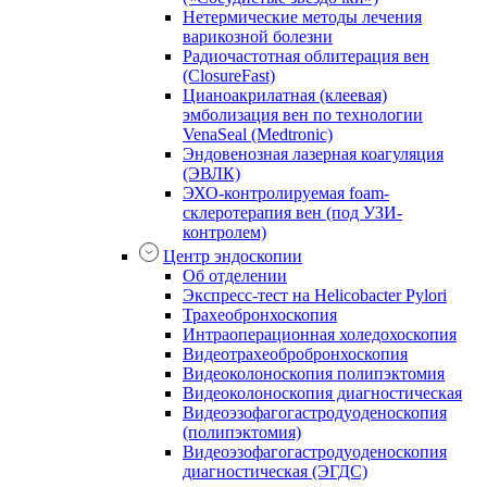
Нетермические методы лечения
варикозной болезни
Радиочастотная облитерация вен
(ClosureFast)
Цианоакрилатная (клеевая)
эмболизация вен по технологии
VenaSeal (Medtronic)
Эндовенозная лазерная коагуляция
(ЭВЛК)
ЭХО-контролируемая foam-
склеротерапия вен (под УЗИ-
контролем)
Центр эндоскопии
Об отделении
Экспресс-тест на Helicobacter Pylori
Трахеобронхоскопия
Интраоперационная холедохоскопия
Видеотрахеобробронхоскопия
Видеоколоноскопия полипэктомия
Видеоколоноскопия диагностическая
Видеоэзофагогастродуоденоскопия
(полипэктомия)
Видеоэзофагогастродуоденоскопия
диагностическая (ЭГДС)