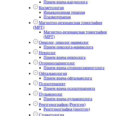
Прием врача-кардиолога
Косметология
Инъекционная терапия
Плазмотерапия
Магнитно-резонансная томография
(МРТ)
Магнитно-резонансная томография
(МРТ)
Онколог, онколог-маммолог
Прием онколога-маммолога
Невролог
Прием врача-невролога
Оториноларинголог
Прием врача-оториноларинголога
Офтальмология
Прием врача-офтальмолога
Психотерапевт
Прием врача-психотерапевта
Пульмонолог
Прием врача-пульмонолога
Рентгенография (Рентген)
Рентгенография (рентген)
Стоматология