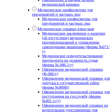
медицинской книжки
Медицинские профосмотры для
предприятий и частных лиц
Медицинские профосмотры для
предприятий и частных лиц
Медицинские справки взрослым
Медицинское заключение о наличии
(об отсутствии) медицинских
противопоказаний к управлению
самоходными машинами (форма №071/
у)
Медицинское освидетельствование
претендента на должность судьи
(форма № 086-1/у)
Оформление медицинской справки
(Ф-086/у)
Оформление медицинской справки для
допуска к государственной тайне
(форма №989Н)
Оформление медицинской справки для
поступления на госслужбу (форма
№001 гс/у)
Оформление медицинской справки на
водительское удостоверение для