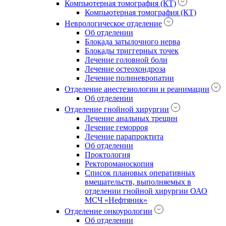
Компьютерная томография (КТ)
Компьютерная томография (КТ)
Неврологическое отделение
Об отделении
Блокада затылочного нерва
Блокады триггерных точек
Лечение головной боли
Лечение остеохондроза
Лечение полиневропатии
Отделение анестезиологии и реанимации
Об отделении
Отделение гнойной хирургии
Лечение анальных трещин
Лечение геморроя
Лечение парапроктита
Об отделении
Проктология
Ректороманоскопия
Список плановых оперативных
вмешательств, выполняемых в
отделении гнойной хирургии ОАО
МСЧ «Нефтяник»
Отделение онкоурологии
Об отделении