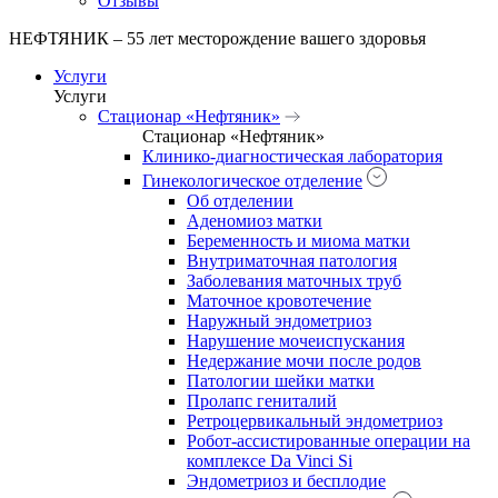
Отзывы
НЕФТЯНИК – 55 лет месторождение вашего здоровья
Услуги
Услуги
Стационар «Нефтяник»
Стационар «Нефтяник»
Клинико-диагностическая лаборатория
Гинекологическое отделение
Об отделении
Аденомиоз матки
Беременность и миома матки
Внутриматочная патология
Заболевания маточных труб
Маточное кровотечение
Наружный эндометриоз
Нарушение мочеиспускания
Недержание мочи после родов
Патологии шейки матки
Пролапс гениталий
Ретроцервикальный эндометриоз
Робот-ассистированные операции на
комплексе Da Vinci Si
Эндометриоз и бесплодие