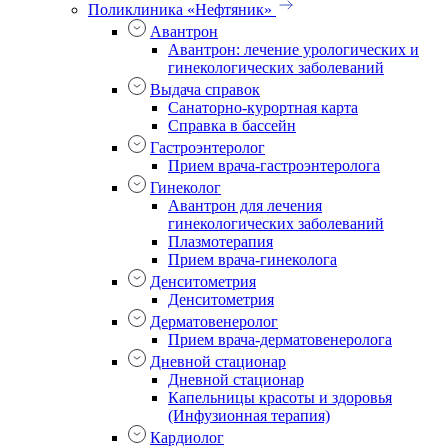
Поликлиника «Нефтяник»
Авантрон
Авантрон: лечение урологических и
гинекологических заболеваний
Выдача справок
Санаторно-курортная карта
Справка в бассейн
Гастроэнтеролог
Прием врача-гастроэнтеролога
Гинеколог
Авантрон для лечения
гинекологических заболеваний
Плазмотерапия
Прием врача-гинеколога
Денситометрия
Денситометрия
Дерматовенеролог
Прием врача-дерматовенеролога
Дневной стационар
Дневной стационар
Капельницы красоты и здоровья
(Инфузионная терапия)
Кардиолог