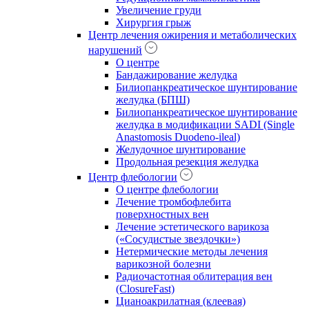
Увеличение груди
Хирургия грыж
Центр лечения ожирения и метаболических
нарушений
О центре
Бандажирование желудка
Билиопанкреатическое шунтирование
желудка (БПШ)
Билиопанкреатическое шунтирование
желудка в модификации SADI (Single
Anastomosis Duodeno-ileal)
Желудочное шунтирование
Продольная резекция желудка
Центр флебологии
О центре флебологии
Лечение тромбофлебита
поверхностных вен
Лечение эстетического варикоза
(«Сосудистые звездочки»)
Нетермические методы лечения
варикозной болезни
Радиочастотная облитерация вен
(ClosureFast)
Цианоакрилатная (клеевая)