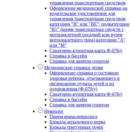
управления транспортным средством
Оформление медицинской справки на
водительское удостоверение для
управления транспортным средством
категории "В" или "BE"; подкатегории
"В1" (кроме транспортных средств с
мотоциклетной посадкой или рулем
мотоциклетного типа) категории "А"
или "М"
Санаторно-курортная карта Ф-076/у
Справка в бассейн
Справка для занятия спортом
Медицинские справки детям
Оформление справки о состоянии
здоровья ребенка, отъезжающего в
организацию отдыха детей и их
оздоровления (Ф-079/у)
Санаторно-курортная карта Ф-076/у
Справка в бассейн
Справка для занятия спортом
Невролог
Прием врача-невролога
Блокада затылочного нерва
Блокада триггерных точек