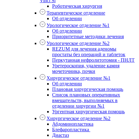
Vinci Si
Роботическая хирургия
Терапевтическое отделение
Об отделении
Урологическое отделение №1
Об отделении
Приоритетные методики лечения
Урологическое отделение №2
REZUM для лечения аденомы
простаты без операций и таблеток
Перкутанная нефролитотомия - ПНЛТ
Уретероскопия, удаление камня
мочеточника, почки
Хирургическое отделение №1
Об отделении
Плановая хирургическая помощь
Список плановых оперативных
вмешательств, выполняемых в
отделении хирургии №1
Ургентная хирургическая помощь
Хирургическое отделение №2
Абдоминопластика
Блефаропластика
Диастаз