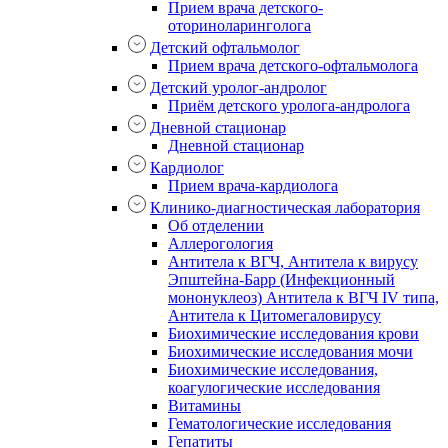
Прием врача детского-
оториноларинголога
Детский офтальмолог
Прием врача детского-офтальмолога
Детский уролог-андролог
Приём детского уролога-андролога
Дневной стационар
Дневной стационар
Кардиолог
Прием врача-кардиолога
Клинико-диагностическая лаборатория
Об отделении
Аллерогология
Антитела к ВГЧ, Антитела к вирусу
Эпштейна-Барр (Инфекционный
мононуклеоз) Антитела к ВГЧ IV типа,
Антитела к Цитомегаловирусу
Биохимические исследования крови
Биохимические исследования мочи
Биохимические исследования,
коагулогические исследования
Витамины
Гематологические исследования
Гепатиты