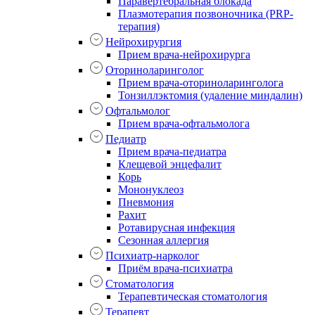
Паравертебральная блокада
Плазмотерапия позвоночника (PRP-
терапия)
Нейрохирургия
Прием врача-нейрохирурга
Оториноларинголог
Прием врача-оториноларинголога
Тонзиллэктомия (удаление миндалин)
Офтальмолог
Прием врача-офтальмолога
Педиатр
Прием врача-педиатра
Клещевой энцефалит
Корь
Мононуклеоз
Пневмония
Рахит
Ротавирусная инфекция
Сезонная аллергия
Психиатр-нарколог
Приём врача-психиатра
Стоматология
Терапевтическая стоматология
Терапевт