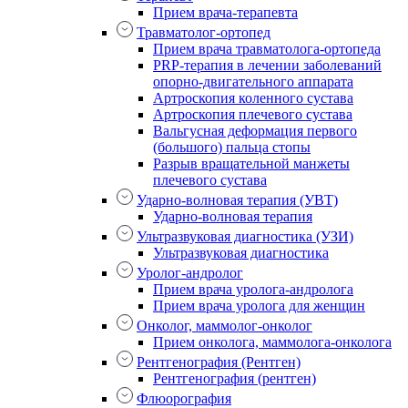
Прием врача-терапевта
Травматолог-ортопед
Прием врача травматолога-ортопеда
PRP-терапия в лечении заболеваний
опорно-двигательного аппарата
Артроскопия коленного сустава
Артроскопия плечевого сустава
Вальгусная деформация первого
(большого) пальца стопы
Разрыв вращательной манжеты
плечевого сустава
Ударно-волновая терапия (УВТ)
Ударно-волновая терапия
Ультразвуковая диагностика (УЗИ)
Ультразвуковая диагностика
Уролог-андролог
Прием врача уролога-андролога
Прием врача уролога для женщин
Онколог, маммолог-онколог
Прием онколога, маммолога-онколога
Рентгенография (Рентген)
Рентгенография (рентген)
Флюорография