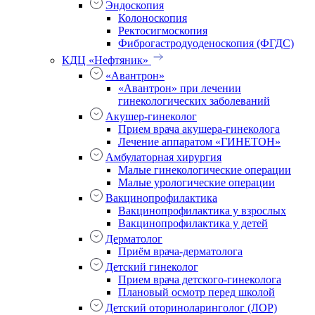
Эндоскопия
Колоноскопия
Ректосигмоскопия
Фиброгастродуоденоскопия (ФГДС)
КДЦ «Нефтяник»
«Авантрон»
«Авантрон» при лечении
гинекологических заболеваний
Акушер-гинеколог
Прием врача акушера-гинеколога
Лечение аппаратом «ГИНЕТОН»
Амбулаторная хирургия
Малые гинекологические операции
Малые урологические операции
Вакцинопрофилактика
Вакцинопрофилактика у взрослых
Вакцинопрофилактика у детей
Дерматолог
Приём врача-дерматолога
Детский гинеколог
Прием врача детского-гинеколога
Плановый осмотр перед школой
Детский оториноларинголог (ЛОР)