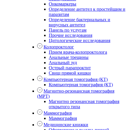
Онкомаркеры
Определение антител к простейшим и
паразитам
Определение бактериальных и
вирусных антител
Панель по услугам
Прочие исследования
Цитологические исследования
Колопроктолог
Прием врача-колопроктолога
Анальные трещины
Анальный зуд
Острый парапроктит
Свищ прямой кишки
Компьютерная томография (КТ)
Компьютерная томография (КТ)
Магнитно-резонансная томография
(МРТ)
Магнитно резонансная томография
открытого типа
Маммография
Маммография
Медицинские книжки
Оформление и выдача личной