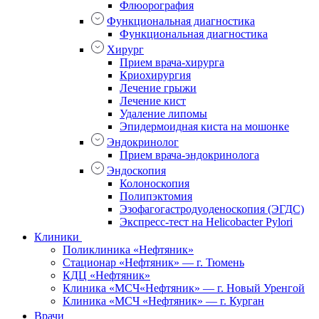
Флюорография
Функциональная диагностика
Функциональная диагностика
Хирург
Прием врача-хирурга
Криохирургия
Лечение грыжи
Лечение кист
Удаление липомы
Эпидермоидная киста на мошонке
Эндокринолог
Прием врача-эндокринолога
Эндоскопия
Колоноскопия
Полипэктомия
Эзофагогастродуоденоскопия (ЭГДС)
Экспресс-тест на Helicobacter Pylori
Клиники
Поликлиника «Нефтяник»
Стационар «Нефтяник» — г. Тюмень
КДЦ «Нефтяник»
Клиника «МСЧ«Нефтяник» — г. Новый Уренгой
Клиника «МСЧ «Нефтяник» — г. Курган
Врачи