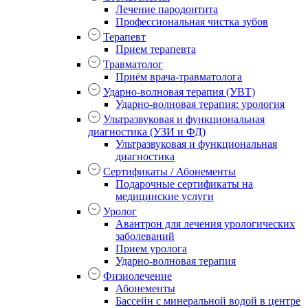
Лечение пародонтита
Профессиональная чистка зубов
Терапевт
Прием терапевта
Травматолог
Приём врача-травматолога
Ударно-волновая терапия (УВТ)
Ударно-волновая терапия: урология
Ультразвуковая и функциональная
диагностика (УЗИ и ФД)
Ультразвуковая и функциональная
диагностика
Сертификаты / Абонементы
Подарочные сертификаты на
медицинские услуги
Уролог
Авантрон для лечения урологических
заболеваний
Прием уролога
Ударно-волновая терапия
Физиолечение
Абонементы
Бассейн с минеральной водой в центре