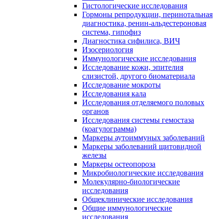
Гистологические исследования
Гормоны репродукции, перинотальная
диагностика, ренин-альдестероновая
система, гипофиз
Диагностика сифилиса, ВИЧ
Изосериология
Иммунологические исследования
Исследование кожи, эпителия
слизистой, другого биоматериала
Исследование мокроты
Исследования кала
Исследования отделяемого половых
органов
Исследования системы гемостаза
(коагулограмма)
Маркеры аутоиммуных заболеваний
Маркеры заболеваний щитовидной
железы
Маркеры остеопороза
Микробиологические исследования
Молекулярно-биологические
исследования
Общеклинические исследования
Общие иммунологические
исследования