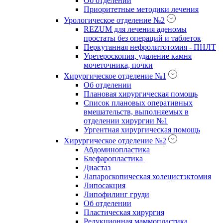
Об отделении
Приоритетные методики лечения
Урологическое отделение №2
REZUM для лечения аденомы
простаты без операций и таблеток
Перкутанная нефролитотомия - ПНЛТ
Уретероскопия, удаление камня
мочеточника, почки
Хирургическое отделение №1
Об отделении
Плановая хирургическая помощь
Список плановых оперативных
вмешательств, выполняемых в
отделении хирургии №1
Ургентная хирургическая помощь
Хирургическое отделение №2
Абдоминопластика
Блефаропластика
Диастаз
Лапароскопическая холецистэктомия
Липосакция
Липофилинг груди
Об отделении
Пластическая хирургия
Редукционная маммопластика