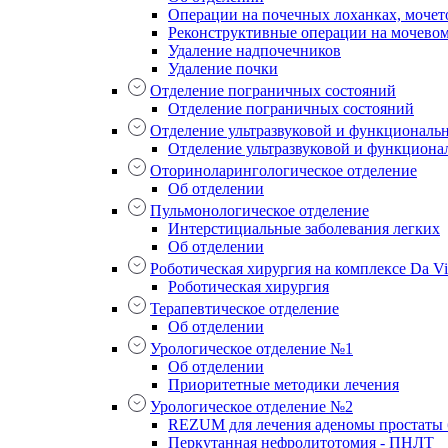
Операции на почечных лоханках, мочет
Реконструктивные операции на мочево
Удаление надпочечников
Удаление почки
Отделение пограничных состояний
Отделение пограничных состояний
Отделение ультразвуковой и функциональ
Отделение ультразвуковой и функциона
Оториноларингологическое отделение
Об отделении
Пульмонологическое отделение
Интерстициальные заболевания легких
Об отделении
Роботическая хирургия на комплексе Da Vin
Роботическая хирургия
Терапевтическое отделение
Об отделении
Урологическое отделение №1
Об отделении
Приоритетные методики лечения
Урологическое отделение №2
REZUM для лечения аденомы простаты б
Перкутанная нефролитотомия - ПНЛТ