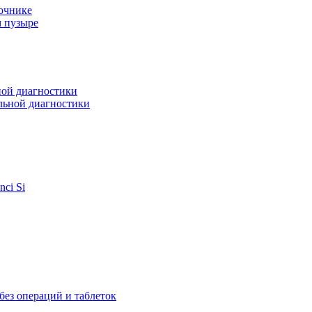
очнике
м пузыре
ной диагностики
льной диагностики
ci Si
ез операций и таблеток