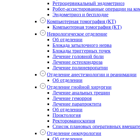
Ретроцервикальный эндометриоз
Робот-ассистированные операции на ком
Эндометриоз и бесплодие
Компьютерная томография (КТ)
Компьютерная томография (КТ)
Неврологическое отделение
Об отделении
Блокада затылочного нерва
Блокады триггерных точек
Лечение головной боли
Лечение остеохондроза
Лечение полиневропатии
Отделение анестезиологии и реанимации
Об отделении
Отделение гнойной хирургии
Лечение анальных трещин
Лечение геморроя
Лечение парапроктита
Об отделении
Проктология
Ректороманоскопия
Список плановых оперативных вмешат
Отделение онкоурологии
Об отделении