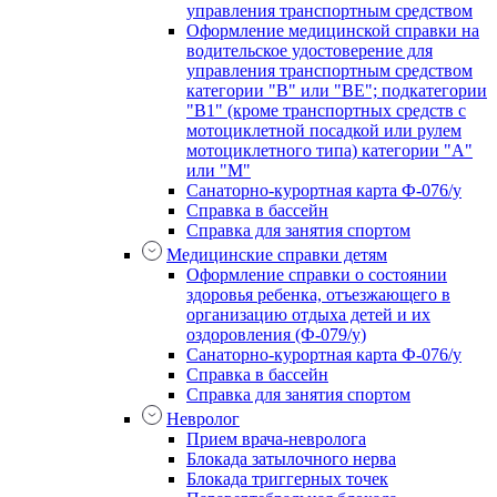
управления транспортным средством
Оформление медицинской справки на
водительское удостоверение для
управления транспортным средством
категории "В" или "BE"; подкатегории
"В1" (кроме транспортных средств с
мотоциклетной посадкой или рулем
мотоциклетного типа) категории "А"
или "М"
Санаторно-курортная карта Ф-076/у
Справка в бассейн
Справка для занятия спортом
Медицинские справки детям
Оформление справки о состоянии
здоровья ребенка, отъезжающего в
организацию отдыха детей и их
оздоровления (Ф-079/у)
Санаторно-курортная карта Ф-076/у
Справка в бассейн
Справка для занятия спортом
Невролог
Прием врача-невролога
Блокада затылочного нерва
Блокада триггерных точек