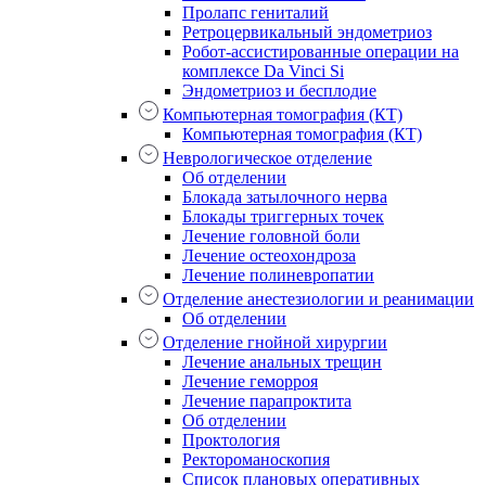
Пролапс гениталий
Ретроцервикальный эндометриоз
Робот-ассистированные операции на
комплексе Da Vinci Si
Эндометриоз и бесплодие
Компьютерная томография (КТ)
Компьютерная томография (КТ)
Неврологическое отделение
Об отделении
Блокада затылочного нерва
Блокады триггерных точек
Лечение головной боли
Лечение остеохондроза
Лечение полиневропатии
Отделение анестезиологии и реанимации
Об отделении
Отделение гнойной хирургии
Лечение анальных трещин
Лечение геморроя
Лечение парапроктита
Об отделении
Проктология
Ректороманоскопия
Список плановых оперативных