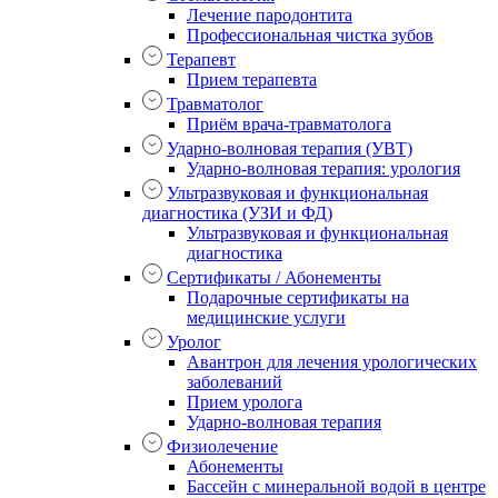
Лечение пародонтита
Профессиональная чистка зубов
Терапевт
Прием терапевта
Травматолог
Приём врача-травматолога
Ударно-волновая терапия (УВТ)
Ударно-волновая терапия: урология
Ультразвуковая и функциональная
диагностика (УЗИ и ФД)
Ультразвуковая и функциональная
диагностика
Сертификаты / Абонементы
Подарочные сертификаты на
медицинские услуги
Уролог
Авантрон для лечения урологических
заболеваний
Прием уролога
Ударно-волновая терапия
Физиолечение
Абонементы
Бассейн с минеральной водой в центре