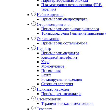
Паравертебральная блокада
Плазмотерапия позвоночника (PRP-
терапия)
Нейрохирургия
Прием врача-нейрохирурга
Оториноларинголог
Прием врача-оториноларинголога
Тонзиллэктомия (удаление миндалин)
Офтальмолог
Прием врача-офтальмолога
Педиатр
Прием врача-педиатра
Клещевой энцефалит
Корь
Мононуклеоз
Пневмония
Рахит
Ротавирусная инфекция
Сезонная аллергия
Психиатр-нарколог
Приём врача-психиатра
Стоматология
Терапевтическая стоматология
Терапевт