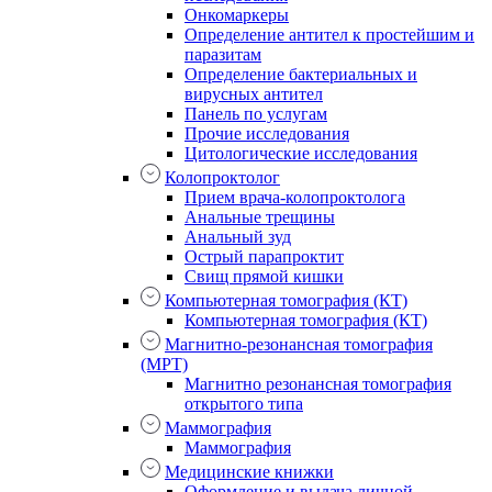
Онкомаркеры
Определение антител к простейшим и
паразитам
Определение бактериальных и
вирусных антител
Панель по услугам
Прочие исследования
Цитологические исследования
Колопроктолог
Прием врача-колопроктолога
Анальные трещины
Анальный зуд
Острый парапроктит
Свищ прямой кишки
Компьютерная томография (КТ)
Компьютерная томография (КТ)
Магнитно-резонансная томография
(МРТ)
Магнитно резонансная томография
открытого типа
Маммография
Маммография
Медицинские книжки
Оформление и выдача личной