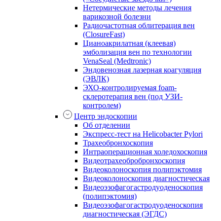
Нетермические методы лечения
варикозной болезни
Радиочастотная облитерация вен
(ClosureFast)
Цианоакрилатная (клеевая)
эмболизация вен по технологии
VenaSeal (Medtronic)
Эндовенозная лазерная коагуляция
(ЭВЛК)
ЭХО-контролируемая foam-
склеротерапия вен (под УЗИ-
контролем)
Центр эндоскопии
Об отделении
Экспресс-тест на Helicobacter Pylori
Трахеобронхоскопия
Интраоперационная холедохоскопия
Видеотрахеобробронхоскопия
Видеоколоноскопия полипэктомия
Видеоколоноскопия диагностическая
Видеоэзофагогастродуоденоскопия
(полипэктомия)
Видеоэзофагогастродуоденоскопия
диагностическая (ЭГДС)