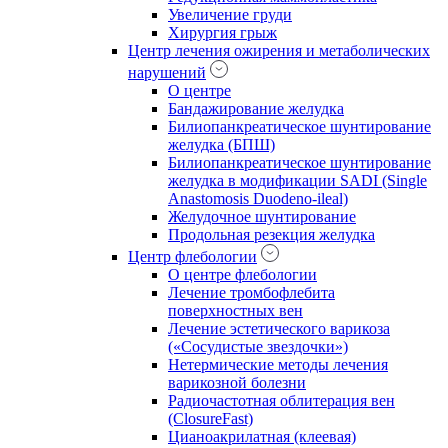
Увеличение груди
Хирургия грыж
Центр лечения ожирения и метаболических
нарушений
О центре
Бандажирование желудка
Билиопанкреатическое шунтирование
желудка (БПШ)
Билиопанкреатическое шунтирование
желудка в модификации SADI (Single
Anastomosis Duodeno-ileal)
Желудочное шунтирование
Продольная резекция желудка
Центр флебологии
О центре флебологии
Лечение тромбофлебита
поверхностных вен
Лечение эстетического варикоза
(«Сосудистые звездочки»)
Нетермические методы лечения
варикозной болезни
Радиочастотная облитерация вен
(ClosureFast)
Цианоакрилатная (клеевая)