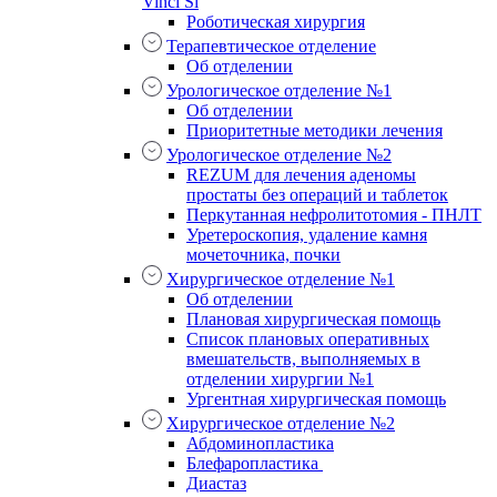
Vinci Si
Роботическая хирургия
Терапевтическое отделение
Об отделении
Урологическое отделение №1
Об отделении
Приоритетные методики лечения
Урологическое отделение №2
REZUM для лечения аденомы
простаты без операций и таблеток
Перкутанная нефролитотомия - ПНЛТ
Уретероскопия, удаление камня
мочеточника, почки
Хирургическое отделение №1
Об отделении
Плановая хирургическая помощь
Список плановых оперативных
вмешательств, выполняемых в
отделении хирургии №1
Ургентная хирургическая помощь
Хирургическое отделение №2
Абдоминопластика
Блефаропластика
Диастаз