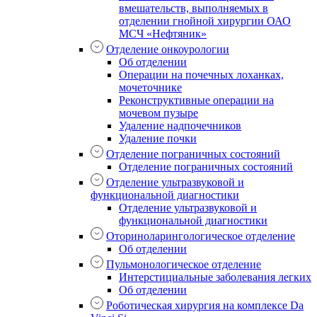
вмешательств, выполняемых в
отделении гнойной хирургии ОАО
МСЧ «Нефтяник»
Отделение онкоурологии
Об отделении
Операции на почечных лоханках,
мочеточнике
Реконструктивные операции на
мочевом пузыре
Удаление надпочечников
Удаление почки
Отделение пограничных состояний
Отделение пограничных состояний
Отделение ультразвуковой и
функциональной диагностики
Отделение ультразвуковой и
функциональной диагностики
Оториноларингологическое отделение
Об отделении
Пульмонологическое отделение
Интерстициальные заболевания легких
Об отделении
Роботическая хирургия на комплексе Da