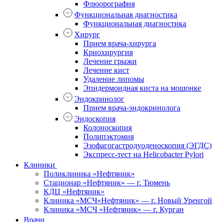
Флюорография
Функциональная диагностика
Функциональная диагностика
Хирург
Прием врача-хирурга
Криохирургия
Лечение грыжи
Лечение кист
Удаление липомы
Эпидермоидная киста на мошонке
Эндокринолог
Прием врача-эндокринолога
Эндоскопия
Колоноскопия
Полипэктомия
Эзофагогастродуоденоскопия (ЭГДС)
Экспресс-тест на Helicobacter Pylori
Клиники
Поликлиника «Нефтяник»
Стационар «Нефтяник» — г. Тюмень
КДЦ «Нефтяник»
Клиника «МСЧ«Нефтяник» — г. Новый Уренгой
Клиника «МСЧ «Нефтяник» — г. Курган
Врачи