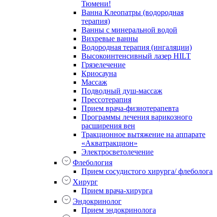
Тюмени!
Ванна Клеопатры (водородная
терапия)
Ванны с минеральной водой
Вихревые ванны
Водородная терапия (ингаляции)
Высокоинтенсивный лазер HILT
Грязелечение
Криосауна
Массаж
Подводный душ-массаж
Прессотерапия
Прием врача-физиотерапевта
Программы лечения варикозного
расширения вен
Тракционное вытяжение на аппарате
«Акватракцион»
Электросветолечение
Флебология
Прием сосудистого хирурга/ флеболога
Хирург
Прием врача-хирурга
Эндокринолог
Прием эндокринолога