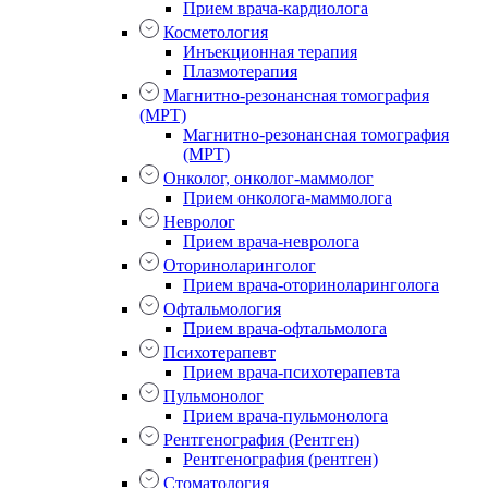
Прием врача-кардиолога
Косметология
Инъекционная терапия
Плазмотерапия
Магнитно-резонансная томография
(МРТ)
Магнитно-резонансная томография
(МРТ)
Онколог, онколог-маммолог
Прием онколога-маммолога
Невролог
Прием врача-невролога
Оториноларинголог
Прием врача-оториноларинголога
Офтальмология
Прием врача-офтальмолога
Психотерапевт
Прием врача-психотерапевта
Пульмонолог
Прием врача-пульмонолога
Рентгенография (Рентген)
Рентгенография (рентген)
Стоматология