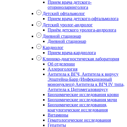
Прием врача детского-
оториноларинголога
Детский офтальмолог
Прием врача детского-офтальмолога
Детский уролог-андролог
Приём детского уролога-андролога
Дневной стационар
Дневной стационар
Кардиолог
Прием врача-кардиолога
Клинико-диагностическая лаборатория
Об отделении
Аллерогология
Антитела к ВГЧ, Антитела к вирусу
Эпштейна-Барр (Инфекционный
мононуклеоз) Антитела к ВГЧ IV типа,
Антитела к Цитомегаловирусу
Биохимические исследования крови
Биохимические исследования мочи
Биохимические исследования,
коагулогические исследования
Витамины
Гематологические исследования
Гепатиты