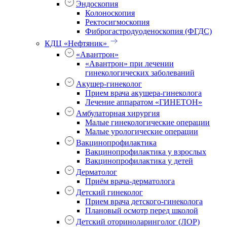
Эндоскопия
Колоноскопия
Ректосигмоскопия
Фиброгастродуоденоскопия (ФГДС)
КДЦ «Нефтяник»
«Авантрон»
«Авантрон» при лечении
гинекологических заболеваний
Акушер-гинеколог
Прием врача акушера-гинеколога
Лечение аппаратом «ГИНЕТОН»
Амбулаторная хирургия
Малые гинекологические операции
Малые урологические операции
Вакцинопрофилактика
Вакцинопрофилактика у взрослых
Вакцинопрофилактика у детей
Дерматолог
Приём врача-дерматолога
Детский гинеколог
Прием врача детского-гинеколога
Плановый осмотр перед школой
Детский оториноларинголог (ЛОР)