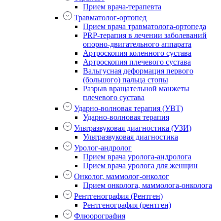
Прием врача-терапевта
Травматолог-ортопед
Прием врача травматолога-ортопеда
PRP-терапия в лечении заболеваний
опорно-двигательного аппарата
Артроскопия коленного сустава
Артроскопия плечевого сустава
Вальгусная деформация первого
(большого) пальца стопы
Разрыв вращательной манжеты
плечевого сустава
Ударно-волновая терапия (УВТ)
Ударно-волновая терапия
Ультразвуковая диагностика (УЗИ)
Ультразвуковая диагностика
Уролог-андролог
Прием врача уролога-андролога
Прием врача уролога для женщин
Онколог, маммолог-онколог
Прием онколога, маммолога-онколога
Рентгенография (Рентген)
Рентгенография (рентген)
Флюорография