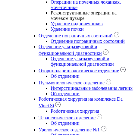
Операции на почечных лоханках,
мочеточнике
Реконструктивные операции на
мочевом пузыре
Удаление надпочечников
Удаление почки
Отделение пограничных состояний
Отделение пограничных состояний
Отделение ультразвуковой и
функциональной диагностики
Отделение ультразвуковой и
функциональной диагностики
Оториноларингологическое отделение
Об отделении
Пульмонологическое отделение
Интерстициальные заболевания легких
Об отделении
Роботическая хирургия на комплексе Da
Vinci Si
Роботическая хирургия
Терапевтическое отделение
Об отделении
Урологическое отделение №1