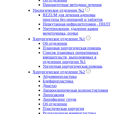
Об отделении
Приоритетные методики лечения
Урологическое отделение №2
REZUM для лечения аденомы
простаты без операций и таблеток
Перкутанная нефролитотомия - ПНЛТ
Уретероскопия, удаление камня
мочеточника, почки
Хирургическое отделение №1
Об отделении
Плановая хирургическая помощь
Список плановых оперативных
вмешательств, выполняемых в
отделении хирургии №1
Ургентная хирургическая помощь
Хирургическое отделение №2
Абдоминопластика
Блефаропластика
Диастаз
Лапароскопическая холецистэктомия
Липосакция
Липофилинг груди
Об отделении
Пластическая хирургия
Редукционная маммопластика