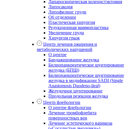
Лапароскопическая холецистэктомия
Липосакция
Липофилинг груди
Об отделении
Пластическая хирургия
Редукционная маммопластика
Увеличение груди
Хирургия грыж
Центр лечения ожирения и
метаболических нарушений
О центре
Бандажирование желудка
Билиопанкреатическое шунтирование
желудка (БПШ)
Билиопанкреатическое шунтирование
желудка в модификации SADI (Single
Anastomosis Duodeno-ileal)
Желудочное шунтирование
Продольная резекция желудка
Центр флебологии
О центре флебологии
Лечение тромбофлебита
поверхностных вен
Лечение эстетического варикоза
(«Сосудистые звездочки»)