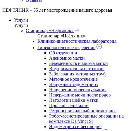
Отзывы
НЕФТЯНИК – 55 лет месторождение вашего здоровья
Услуги
Услуги
Стационар «Нефтяник»
Стационар «Нефтяник»
Клинико-диагностическая лаборатория
Гинекологическое отделение
Об отделении
Аденомиоз матки
Беременность и миома матки
Внутриматочная патология
Заболевания маточных труб
Маточное кровотечение
Наружный эндометриоз
Нарушение мочеиспускания
Недержание мочи после родов
Патологии шейки матки
Пролапс гениталий
Ретроцервикальный эндометриоз
Робот-ассистированные операции на
комплексе Da Vinci Si
Эндометриоз и бесплодие