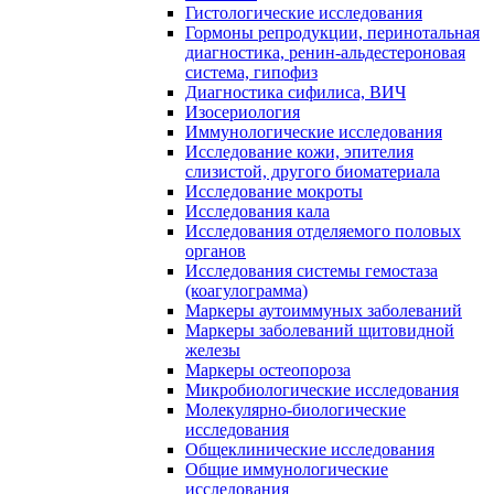
Гистологические исследования
Гормоны репродукции, перинотальная
диагностика, ренин-альдестероновая
система, гипофиз
Диагностика сифилиса, ВИЧ
Изосериология
Иммунологические исследования
Исследование кожи, эпителия
слизистой, другого биоматериала
Исследование мокроты
Исследования кала
Исследования отделяемого половых
органов
Исследования системы гемостаза
(коагулограмма)
Маркеры аутоиммуных заболеваний
Маркеры заболеваний щитовидной
железы
Маркеры остеопороза
Микробиологические исследования
Молекулярно-биологические
исследования
Общеклинические исследования
Общие иммунологические
исследования