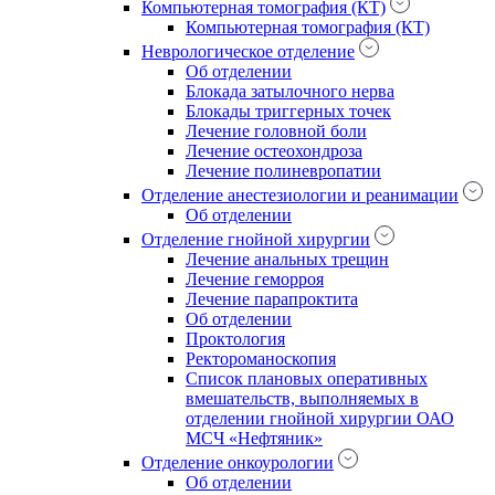
Компьютерная томография (КТ)
Компьютерная томография (КТ)
Неврологическое отделение
Об отделении
Блокада затылочного нерва
Блокады триггерных точек
Лечение головной боли
Лечение остеохондроза
Лечение полиневропатии
Отделение анестезиологии и реанимации
Об отделении
Отделение гнойной хирургии
Лечение анальных трещин
Лечение геморроя
Лечение парапроктита
Об отделении
Проктология
Ректороманоскопия
Список плановых оперативных
вмешательств, выполняемых в
отделении гнойной хирургии ОАО
МСЧ «Нефтяник»
Отделение онкоурологии
Об отделении