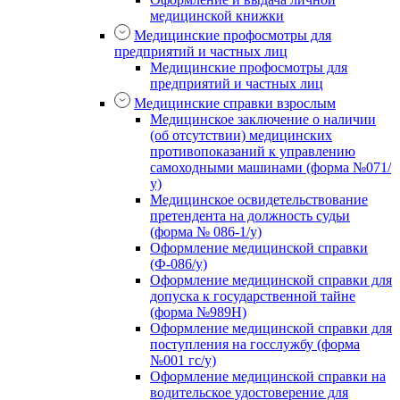
медицинской книжки
Медицинские профосмотры для
предприятий и частных лиц
Медицинские профосмотры для
предприятий и частных лиц
Медицинские справки взрослым
Медицинское заключение о наличии
(об отсутствии) медицинских
противопоказаний к управлению
самоходными машинами (форма №071/
у)
Медицинское освидетельствование
претендента на должность судьи
(форма № 086-1/у)
Оформление медицинской справки
(Ф-086/у)
Оформление медицинской справки для
допуска к государственной тайне
(форма №989Н)
Оформление медицинской справки для
поступления на госслужбу (форма
№001 гс/у)
Оформление медицинской справки на
водительское удостоверение для