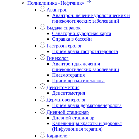
Поликлиника «Нефтяник»
Авантрон
Авантрон: лечение урологических и
гинекологических заболеваний
Выдача справок
Санаторно-курортная карта
Справка в бассейн
Гастроэнтеролог
Прием врача-гастроэнтеролога
Гинеколог
Авантрон для лечения
гинекологических заболеваний
Плазмотерапия
Прием врача-гинеколога
Денситометрия
Денситометрия
Дерматовенеролог
Прием врача-дерматовенеролога
Дневной стационар
Дневной стационар
Капельницы красоты и здоровья
(Инфузионная терапия)
Кардиолог