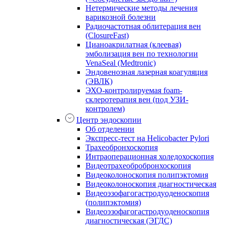
Нетермические методы лечения
варикозной болезни
Радиочастотная облитерация вен
(ClosureFast)
Цианоакрилатная (клеевая)
эмболизация вен по технологии
VenaSeal (Medtronic)
Эндовенозная лазерная коагуляция
(ЭВЛК)
ЭХО-контролируемая foam-
склеротерапия вен (под УЗИ-
контролем)
Центр эндоскопии
Об отделении
Экспресс-тест на Helicobacter Pylori
Трахеобронхоскопия
Интраоперационная холедохоскопия
Видеотрахеобробронхоскопия
Видеоколоноскопия полипэктомия
Видеоколоноскопия диагностическая
Видеоэзофагогастродуоденоскопия
(полипэктомия)
Видеоэзофагогастродуоденоскопия
диагностическая (ЭГДС)