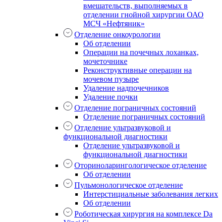
вмешательств, выполняемых в
отделении гнойной хирургии ОАО
МСЧ «Нефтяник»
Отделение онкоурологии
Об отделении
Операции на почечных лоханках,
мочеточнике
Реконструктивные операции на
мочевом пузыре
Удаление надпочечников
Удаление почки
Отделение пограничных состояний
Отделение пограничных состояний
Отделение ультразвуковой и
функциональной диагностики
Отделение ультразвуковой и
функциональной диагностики
Оториноларингологическое отделение
Об отделении
Пульмонологическое отделение
Интерстициальные заболевания легких
Об отделении
Роботическая хирургия на комплексе Da