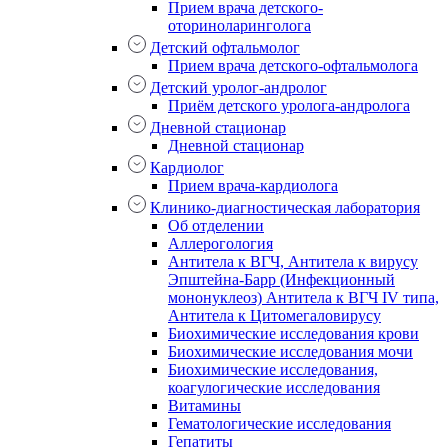
Прием врача детского-
оториноларинголога
Детский офтальмолог
Прием врача детского-офтальмолога
Детский уролог-андролог
Приём детского уролога-андролога
Дневной стационар
Дневной стационар
Кардиолог
Прием врача-кардиолога
Клинико-диагностическая лаборатория
Об отделении
Аллерогология
Антитела к ВГЧ, Антитела к вирусу
Эпштейна-Барр (Инфекционный
мононуклеоз) Антитела к ВГЧ IV типа,
Антитела к Цитомегаловирусу
Биохимические исследования крови
Биохимические исследования мочи
Биохимические исследования,
коагулогические исследования
Витамины
Гематологические исследования
Гепатиты