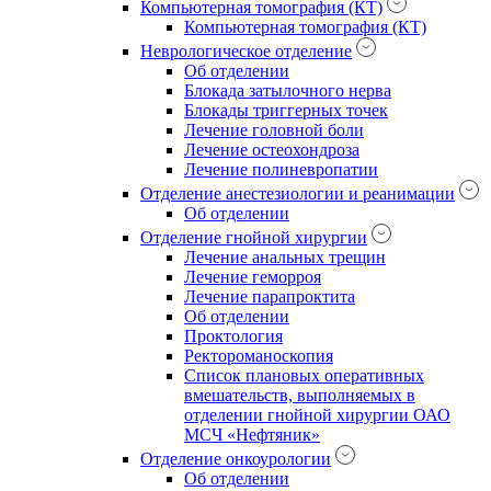
Компьютерная томография (КТ)
Компьютерная томография (КТ)
Неврологическое отделение
Об отделении
Блокада затылочного нерва
Блокады триггерных точек
Лечение головной боли
Лечение остеохондроза
Лечение полиневропатии
Отделение анестезиологии и реанимации
Об отделении
Отделение гнойной хирургии
Лечение анальных трещин
Лечение геморроя
Лечение парапроктита
Об отделении
Проктология
Ректороманоскопия
Список плановых оперативных
вмешательств, выполняемых в
отделении гнойной хирургии ОАО
МСЧ «Нефтяник»
Отделение онкоурологии
Об отделении