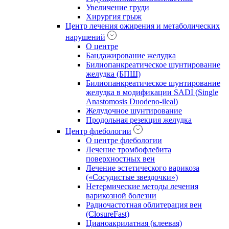
Увеличение груди
Хирургия грыж
Центр лечения ожирения и метаболических
нарушений
О центре
Бандажирование желудка
Билиопанкреатическое шунтирование
желудка (БПШ)
Билиопанкреатическое шунтирование
желудка в модификации SADI (Single
Anastomosis Duodeno-ileal)
Желудочное шунтирование
Продольная резекция желудка
Центр флебологии
О центре флебологии
Лечение тромбофлебита
поверхностных вен
Лечение эстетического варикоза
(«Сосудистые звездочки»)
Нетермические методы лечения
варикозной болезни
Радиочастотная облитерация вен
(ClosureFast)
Цианоакрилатная (клеевая)