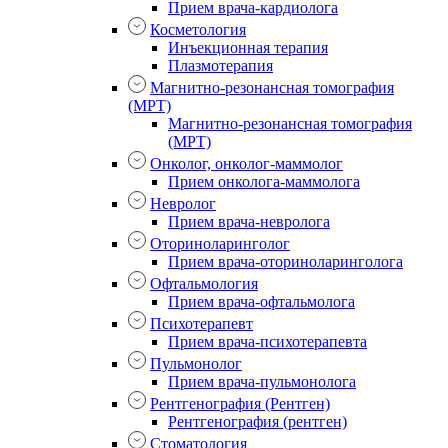
Прием врача-кардиолога
Косметология
Инъекционная терапия
Плазмотерапия
Магнитно-резонансная томография
(МРТ)
Магнитно-резонансная томография
(МРТ)
Онколог, онколог-маммолог
Прием онколога-маммолога
Невролог
Прием врача-невролога
Оториноларинголог
Прием врача-оториноларинголога
Офтальмология
Прием врача-офтальмолога
Психотерапевт
Прием врача-психотерапевта
Пульмонолог
Прием врача-пульмонолога
Рентгенография (Рентген)
Рентгенография (рентген)
Стоматология