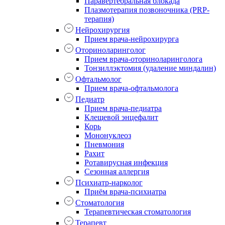
Паравертебральная блокада
Плазмотерапия позвоночника (PRP-
терапия)
Нейрохирургия
Прием врача-нейрохирурга
Оториноларинголог
Прием врача-оториноларинголога
Тонзиллэктомия (удаление миндалин)
Офтальмолог
Прием врача-офтальмолога
Педиатр
Прием врача-педиатра
Клещевой энцефалит
Корь
Мононуклеоз
Пневмония
Рахит
Ротавирусная инфекция
Сезонная аллергия
Психиатр-нарколог
Приём врача-психиатра
Стоматология
Терапевтическая стоматология
Терапевт