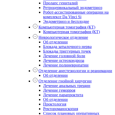
Пролапс гениталий
Ретроцервикальный эндометриоз
Робот-ассистированные операции на
комплексе Da Vinci Si
Эндометриоз и бесплодие
Компьютерная томография (КТ)
Компьютерная томография (КТ)
Неврологическое отделение
Об отделении
Блокада затылочного нерва
Блокады триггерных точек
Лечение головной боли
Лечение остеохондроза
Лечение полиневропатии
Отделение анестезиологии и реанимации
Об отделении
Отделение гнойной хирургии
Лечение анальных трещин
Лечение геморроя
Лечение парапроктита
Об отделении
Проктология
Ректороманоскопия
Список плановых оперативных