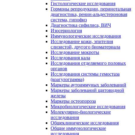
Гистологические исследования
Гормоны репродукции, перинотальная
диагностика, ренин-альдестероновая
система, гипофиз
Диагностика сифилиса, ВИЧ
Изосериология
Иммунологические исследования
Исследование кожи, эпителия
слизистой, другого биоматериала
Исследование мокроты
Исследования кала
Исследования отделяемого половых
органов
Исследования системы гемостаза
(коагулограмма)
Маркеры аутоиммуных заболеваний
Маркеры заболеваний щитовидной
железы
Маркеры остеопороза
Микробиологические исследования
Молекулярно-биологические
исследования
Общеклинические исследования
Общие иммунологические
исследования