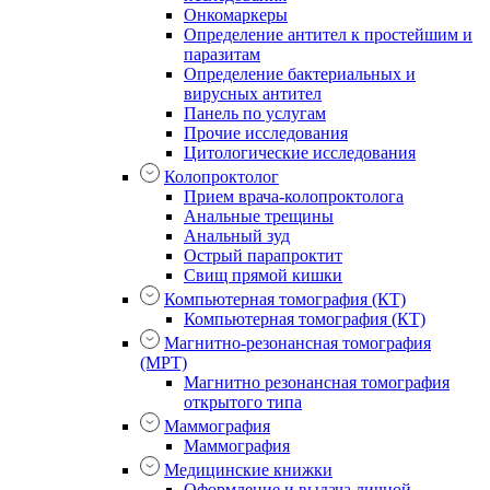
Онкомаркеры
Определение антител к простейшим и
паразитам
Определение бактериальных и
вирусных антител
Панель по услугам
Прочие исследования
Цитологические исследования
Колопроктолог
Прием врача-колопроктолога
Анальные трещины
Анальный зуд
Острый парапроктит
Свищ прямой кишки
Компьютерная томография (КТ)
Компьютерная томография (КТ)
Магнитно-резонансная томография
(МРТ)
Магнитно резонансная томография
открытого типа
Маммография
Маммография
Медицинские книжки
Оформление и выдача личной