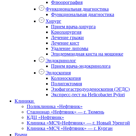
Флюорография
Функциональная диагностика
Функциональная диагностика
Хирург
Прием врача-хирурга
Криохирургия
Лечение грыжи
Лечение кист
Удаление липомы
Эпидермоидная киста на мошонке
Эндокринолог
Прием врача-эндокринолога
Эндоскопия
Колоноскопия
Полипэктомия
Эзофагогастродуоденоскопия (ЭГДС)
Экспресс-тест на Helicobacter Pylori
Клиники
Поликлиника «Нефтяник»
Стационар «Нефтяник» — г. Тюмень
КДЦ «Нефтяник»
Клиника «МСЧ«Нефтяник» — г. Новый Уренгой
Клиника «МСЧ «Нефтяник» — г. Курган
Врачи