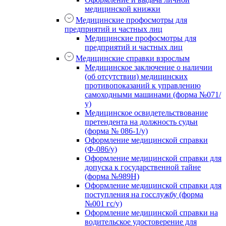
медицинской книжки
Медицинские профосмотры для
предприятий и частных лиц
Медицинские профосмотры для
предприятий и частных лиц
Медицинские справки взрослым
Медицинское заключение о наличии
(об отсутствии) медицинских
противопоказаний к управлению
самоходными машинами (форма №071/
у)
Медицинское освидетельствование
претендента на должность судьи
(форма № 086-1/у)
Оформление медицинской справки
(Ф-086/у)
Оформление медицинской справки для
допуска к государственной тайне
(форма №989Н)
Оформление медицинской справки для
поступления на госслужбу (форма
№001 гс/у)
Оформление медицинской справки на
водительское удостоверение для