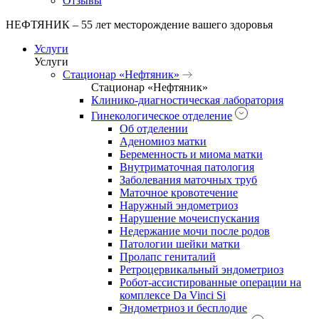
Отзывы
НЕФТЯНИК – 55 лет месторождение вашего здоровья
Услуги
Услуги
Стационар «Нефтяник»
Стационар «Нефтяник»
Клинико-диагностическая лаборатория
Гинекологическое отделение
Об отделении
Аденомиоз матки
Беременность и миома матки
Внутриматочная патология
Заболевания маточных труб
Маточное кровотечение
Наружный эндометриоз
Нарушение мочеиспускания
Недержание мочи после родов
Патологии шейки матки
Пролапс гениталий
Ретроцервикальный эндометриоз
Робот-ассистированные операции на
комплексе Da Vinci Si
Эндометриоз и бесплодие