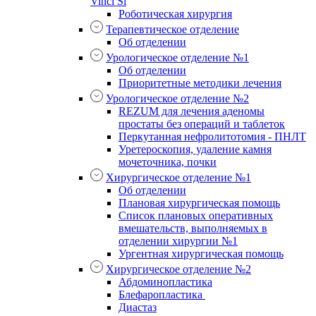
Vinci Si
Роботическая хирургия
Терапевтическое отделение
Об отделении
Урологическое отделение №1
Об отделении
Приоритетные методики лечения
Урологическое отделение №2
REZUM для лечения аденомы
простаты без операций и таблеток
Перкутанная нефролитотомия - ПНЛТ
Уретероскопия, удаление камня
мочеточника, почки
Хирургическое отделение №1
Об отделении
Плановая хирургическая помощь
Список плановых оперативных
вмешательств, выполняемых в
отделении хирургии №1
Ургентная хирургическая помощь
Хирургическое отделение №2
Абдоминопластика
Блефаропластика
Диастаз