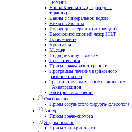
Тюмени!
Ванна Клеопатры (водородная
терапия)
Ванны с минеральной водой
Вихревые ванны
Водородная терапия (ингаляции)
Высокоинтенсивный лазер HILT
Грязелечение
Криосауна
Массаж
Подводный душ-массаж
Прессотерапия
Прием врача-физиотерапевта
Программы лечения варикозного
расширения вен
Тракционное вытяжение на аппарате
«Акватракцион»
Электросветолечение
Флебология
Прием сосудистого хирурга/ флеболога
Хирург
Прием врача-хирурга
Эндокринолог
Прием эндокринолога