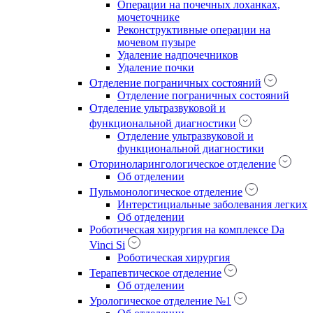
Операции на почечных лоханках,
мочеточнике
Реконструктивные операции на
мочевом пузыре
Удаление надпочечников
Удаление почки
Отделение пограничных состояний
Отделение пограничных состояний
Отделение ультразвуковой и
функциональной диагностики
Отделение ультразвуковой и
функциональной диагностики
Оториноларингологическое отделение
Об отделении
Пульмонологическое отделение
Интерстициальные заболевания легких
Об отделении
Роботическая хирургия на комплексе Da
Vinci Si
Роботическая хирургия
Терапевтическое отделение
Об отделении
Урологическое отделение №1