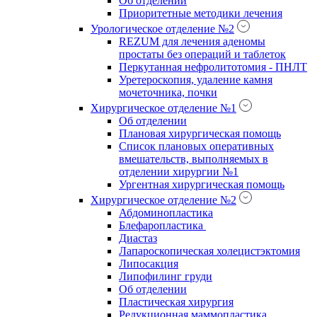
Об отделении
Приоритетные методики лечения
Урологическое отделение №2
REZUM для лечения аденомы
простаты без операций и таблеток
Перкутанная нефролитотомия - ПНЛТ
Уретероскопия, удаление камня
мочеточника, почки
Хирургическое отделение №1
Об отделении
Плановая хирургическая помощь
Список плановых оперативных
вмешательств, выполняемых в
отделении хирургии №1
Ургентная хирургическая помощь
Хирургическое отделение №2
Абдоминопластика
Блефаропластика
Диастаз
Лапароскопическая холецистэктомия
Липосакция
Липофилинг груди
Об отделении
Пластическая хирургия
Редукционная маммопластика