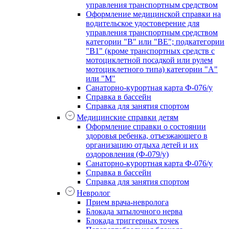
управления транспортным средством
Оформление медицинской справки на
водительское удостоверение для
управления транспортным средством
категории "В" или "BE"; подкатегории
"В1" (кроме транспортных средств с
мотоциклетной посадкой или рулем
мотоциклетного типа) категории "А"
или "М"
Санаторно-курортная карта Ф-076/у
Справка в бассейн
Справка для занятия спортом
Медицинские справки детям
Оформление справки о состоянии
здоровья ребенка, отъезжающего в
организацию отдыха детей и их
оздоровления (Ф-079/у)
Санаторно-курортная карта Ф-076/у
Справка в бассейн
Справка для занятия спортом
Невролог
Прием врача-невролога
Блокада затылочного нерва
Блокада триггерных точек