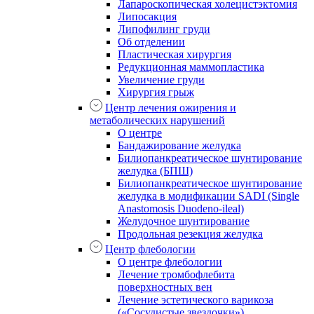
Лапароскопическая холецистэктомия
Липосакция
Липофилинг груди
Об отделении
Пластическая хирургия
Редукционная маммопластика
Увеличение груди
Хирургия грыж
Центр лечения ожирения и
метаболических нарушений
О центре
Бандажирование желудка
Билиопанкреатическое шунтирование
желудка (БПШ)
Билиопанкреатическое шунтирование
желудка в модификации SADI (Single
Anastomosis Duodeno-ileal)
Желудочное шунтирование
Продольная резекция желудка
Центр флебологии
О центре флебологии
Лечение тромбофлебита
поверхностных вен
Лечение эстетического варикоза
(«Сосудистые звездочки»)