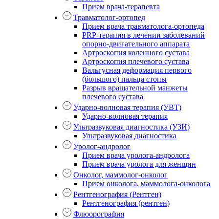
Прием врача-терапевта
Травматолог-ортопед
Прием врача травматолога-ортопеда
PRP-терапия в лечении заболеваний
опорно-двигательного аппарата
Артроскопия коленного сустава
Артроскопия плечевого сустава
Вальгусная деформация первого
(большого) пальца стопы
Разрыв вращательной манжеты
плечевого сустава
Ударно-волновая терапия (УВТ)
Ударно-волновая терапия
Ультразвуковая диагностика (УЗИ)
Ультразвуковая диагностика
Уролог-андролог
Прием врача уролога-андролога
Прием врача уролога для женщин
Онколог, маммолог-онколог
Прием онколога, маммолога-онколога
Рентгенография (Рентген)
Рентгенография (рентген)
Флюорография