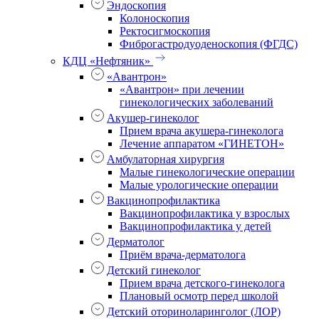
Эндоскопия
Колоноскопия
Ректосигмоскопия
Фиброгастродуоденоскопия (ФГДС)
КДЦ «Нефтяник»
«Авантрон»
«Авантрон» при лечении
гинекологических заболеваний
Акушер-гинеколог
Прием врача акушера-гинеколога
Лечение аппаратом «ГИНЕТОН»
Амбулаторная хирургия
Малые гинекологические операции
Малые урологические операции
Вакцинопрофилактика
Вакцинопрофилактика у взрослых
Вакцинопрофилактика у детей
Дерматолог
Приём врача-дерматолога
Детский гинеколог
Прием врача детского-гинеколога
Плановый осмотр перед школой
Детский оториноларинголог (ЛОР)