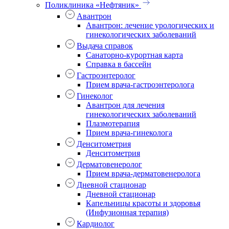
Поликлиника «Нефтяник»
Авантрон
Авантрон: лечение урологических и
гинекологических заболеваний
Выдача справок
Санаторно-курортная карта
Справка в бассейн
Гастроэнтеролог
Прием врача-гастроэнтеролога
Гинеколог
Авантрон для лечения
гинекологических заболеваний
Плазмотерапия
Прием врача-гинеколога
Денситометрия
Денситометрия
Дерматовенеролог
Прием врача-дерматовенеролога
Дневной стационар
Дневной стационар
Капельницы красоты и здоровья
(Инфузионная терапия)
Кардиолог