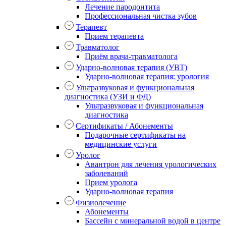
Лечение пародонтита
Профессиональная чистка зубов
Терапевт
Прием терапевта
Травматолог
Приём врача-травматолога
Ударно-волновая терапия (УВТ)
Ударно-волновая терапия: урология
Ультразвуковая и функциональная
диагностика (УЗИ и ФД)
Ультразвуковая и функциональная
диагностика
Сертификаты / Абонементы
Подарочные сертификаты на
медицинские услуги
Уролог
Авантрон для лечения урологических
заболеваний
Прием уролога
Ударно-волновая терапия
Физиолечение
Абонементы
Бассейн с минеральной водой в центре