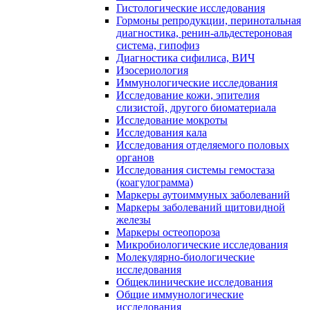
Гистологические исследования
Гормоны репродукции, перинотальная
диагностика, ренин-альдестероновая
система, гипофиз
Диагностика сифилиса, ВИЧ
Изосериология
Иммунологические исследования
Исследование кожи, эпителия
слизистой, другого биоматериала
Исследование мокроты
Исследования кала
Исследования отделяемого половых
органов
Исследования системы гемостаза
(коагулограмма)
Маркеры аутоиммуных заболеваний
Маркеры заболеваний щитовидной
железы
Маркеры остеопороза
Микробиологические исследования
Молекулярно-биологические
исследования
Общеклинические исследования
Общие иммунологические
исследования