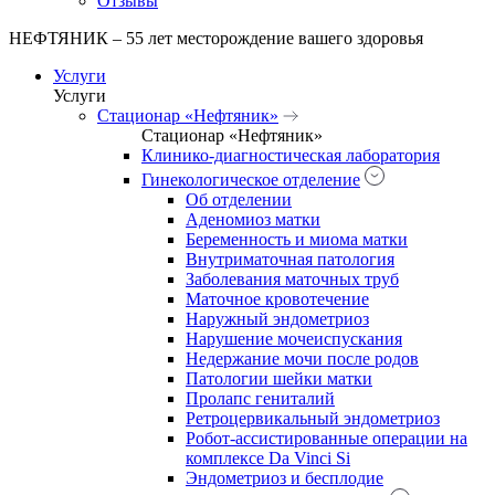
Отзывы
НЕФТЯНИК – 55 лет месторождение вашего здоровья
Услуги
Услуги
Стационар «Нефтяник»
Стационар «Нефтяник»
Клинико-диагностическая лаборатория
Гинекологическое отделение
Об отделении
Аденомиоз матки
Беременность и миома матки
Внутриматочная патология
Заболевания маточных труб
Маточное кровотечение
Наружный эндометриоз
Нарушение мочеиспускания
Недержание мочи после родов
Патологии шейки матки
Пролапс гениталий
Ретроцервикальный эндометриоз
Робот-ассистированные операции на
комплексе Da Vinci Si
Эндометриоз и бесплодие