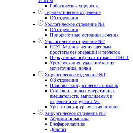
Vinci Si
Роботическая хирургия
Терапевтическое отделение
Об отделении
Урологическое отделение №1
Об отделении
Приоритетные методики лечения
Урологическое отделение №2
REZUM для лечения аденомы
простаты без операций и таблеток
Перкутанная нефролитотомия - ПНЛТ
Уретероскопия, удаление камня
мочеточника, почки
Хирургическое отделение №1
Об отделении
Плановая хирургическая помощь
Список плановых оперативных
вмешательств, выполняемых в
отделении хирургии №1
Ургентная хирургическая помощь
Хирургическое отделение №2
Абдоминопластика
Блефаропластика
Диастаз