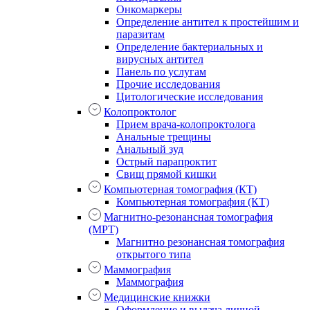
Онкомаркеры
Определение антител к простейшим и
паразитам
Определение бактериальных и
вирусных антител
Панель по услугам
Прочие исследования
Цитологические исследования
Колопроктолог
Прием врача-колопроктолога
Анальные трещины
Анальный зуд
Острый парапроктит
Свищ прямой кишки
Компьютерная томография (КТ)
Компьютерная томография (КТ)
Магнитно-резонансная томография
(МРТ)
Магнитно резонансная томография
открытого типа
Маммография
Маммография
Медицинские книжки
Оформление и выдача личной