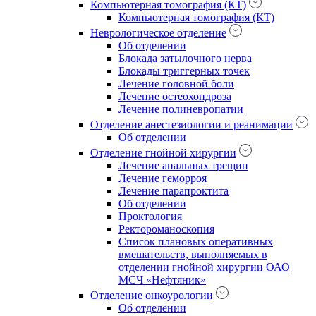
Компьютерная томография (КТ)
Компьютерная томография (КТ)
Неврологическое отделение
Об отделении
Блокада затылочного нерва
Блокады триггерных точек
Лечение головной боли
Лечение остеохондроза
Лечение полиневропатии
Отделение анестезиологии и реанимации
Об отделении
Отделение гнойной хирургии
Лечение анальных трещин
Лечение геморроя
Лечение парапроктита
Об отделении
Проктология
Ректороманоскопия
Список плановых оперативных
вмешательств, выполняемых в
отделении гнойной хирургии ОАО
МСЧ «Нефтяник»
Отделение онкоурологии
Об отделении