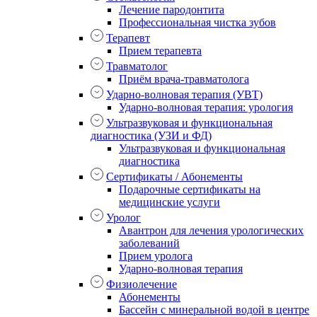
Лечение пародонтита
Профессиональная чистка зубов
Терапевт
Прием терапевта
Травматолог
Приём врача-травматолога
Ударно-волновая терапия (УВТ)
Ударно-волновая терапия: урология
Ультразвуковая и функциональная
диагностика (УЗИ и ФД)
Ультразвуковая и функциональная
диагностика
Сертификаты / Абонементы
Подарочные сертификаты на
медицинские услуги
Уролог
Авантрон для лечения урологических
заболеваний
Прием уролога
Ударно-волновая терапия
Физиолечение
Абонементы
Бассейн с минеральной водой в центре