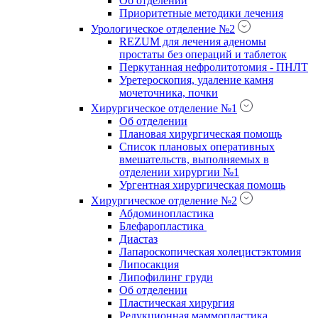
Об отделении
Приоритетные методики лечения
Урологическое отделение №2
REZUM для лечения аденомы
простаты без операций и таблеток
Перкутанная нефролитотомия - ПНЛТ
Уретероскопия, удаление камня
мочеточника, почки
Хирургическое отделение №1
Об отделении
Плановая хирургическая помощь
Список плановых оперативных
вмешательств, выполняемых в
отделении хирургии №1
Ургентная хирургическая помощь
Хирургическое отделение №2
Абдоминопластика
Блефаропластика
Диастаз
Лапароскопическая холецистэктомия
Липосакция
Липофилинг груди
Об отделении
Пластическая хирургия
Редукционная маммопластика