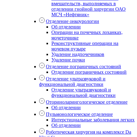
вмешательств, выполняемых в
отделении гнойной хирургии ОАО
МСЧ «Нефтяник»
Отделение онкоурологии
Об отделении
Операции на почечных лоханках,
мочеточнике
Реконструктивные операции на
мочевом пузыре
Удаление надпочечников
Удаление почки
Отделение пограничных состояний
Отделение пограничных состояний
Отделение ультразвуковой и
функциональной диагностики
Отделение ультразвуковой и
функциональной диагностики
Оториноларингологическое отделение
Об отделении
Пульмонологическое отделение
Интерстициальные заболевания легких
Об отделении
Роботическая хирургия на комплексе Da