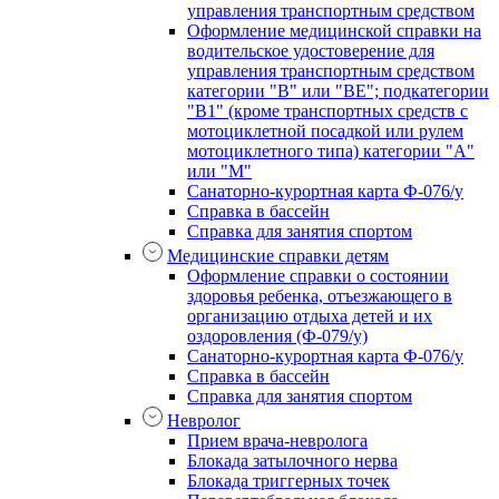
управления транспортным средством
Оформление медицинской справки на
водительское удостоверение для
управления транспортным средством
категории "В" или "BE"; подкатегории
"В1" (кроме транспортных средств с
мотоциклетной посадкой или рулем
мотоциклетного типа) категории "А"
или "М"
Санаторно-курортная карта Ф-076/у
Справка в бассейн
Справка для занятия спортом
Медицинские справки детям
Оформление справки о состоянии
здоровья ребенка, отъезжающего в
организацию отдыха детей и их
оздоровления (Ф-079/у)
Санаторно-курортная карта Ф-076/у
Справка в бассейн
Справка для занятия спортом
Невролог
Прием врача-невролога
Блокада затылочного нерва
Блокада триггерных точек