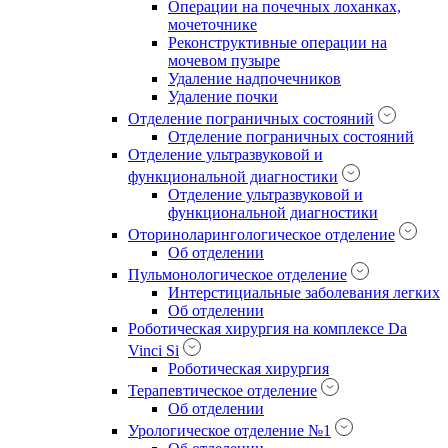
Операции на почечных лоханках,
мочеточнике
Реконструктивные операции на
мочевом пузыре
Удаление надпочечников
Удаление почки
Отделение пограничных состояний
Отделение пограничных состояний
Отделение ультразвуковой и
функциональной диагностики
Отделение ультразвуковой и
функциональной диагностики
Оториноларингологическое отделение
Об отделении
Пульмонологическое отделение
Интерстициальные заболевания легких
Об отделении
Роботическая хирургия на комплексе Da
Vinci Si
Роботическая хирургия
Терапевтическое отделение
Об отделении
Урологическое отделение №1