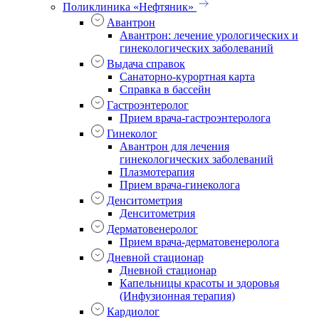
Поликлиника «Нефтяник»
Авантрон
Авантрон: лечение урологических и
гинекологических заболеваний
Выдача справок
Санаторно-курортная карта
Справка в бассейн
Гастроэнтеролог
Прием врача-гастроэнтеролога
Гинеколог
Авантрон для лечения
гинекологических заболеваний
Плазмотерапия
Прием врача-гинеколога
Денситометрия
Денситометрия
Дерматовенеролог
Прием врача-дерматовенеролога
Дневной стационар
Дневной стационар
Капельницы красоты и здоровья
(Инфузионная терапия)
Кардиолог