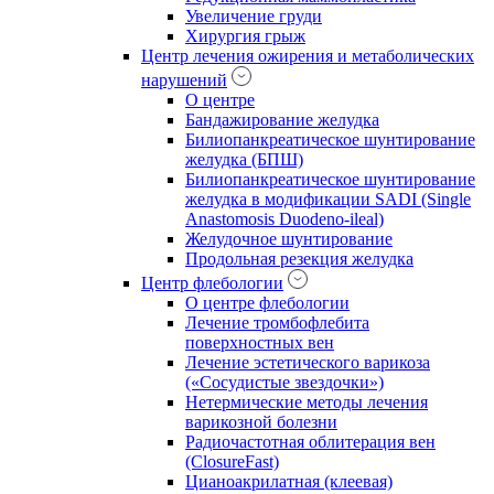
Увеличение груди
Хирургия грыж
Центр лечения ожирения и метаболических
нарушений
О центре
Бандажирование желудка
Билиопанкреатическое шунтирование
желудка (БПШ)
Билиопанкреатическое шунтирование
желудка в модификации SADI (Single
Anastomosis Duodeno-ileal)
Желудочное шунтирование
Продольная резекция желудка
Центр флебологии
О центре флебологии
Лечение тромбофлебита
поверхностных вен
Лечение эстетического варикоза
(«Сосудистые звездочки»)
Нетермические методы лечения
варикозной болезни
Радиочастотная облитерация вен
(ClosureFast)
Цианоакрилатная (клеевая)