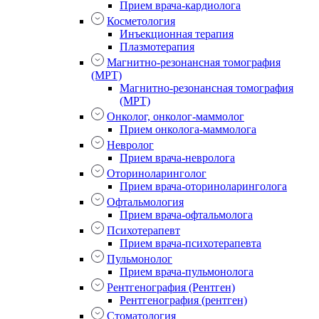
Прием врача-кардиолога
Косметология
Инъекционная терапия
Плазмотерапия
Магнитно-резонансная томография
(МРТ)
Магнитно-резонансная томография
(МРТ)
Онколог, онколог-маммолог
Прием онколога-маммолога
Невролог
Прием врача-невролога
Оториноларинголог
Прием врача-оториноларинголога
Офтальмология
Прием врача-офтальмолога
Психотерапевт
Прием врача-психотерапевта
Пульмонолог
Прием врача-пульмонолога
Рентгенография (Рентген)
Рентгенография (рентген)
Стоматология