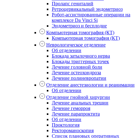
Пролапс гениталий
Ретроцервикальный эндометриоз
Робот-ассистированные операции на
комплексе Da Vinci Si
Эндометриоз и бесплодие
Компьютерная томография (КТ)
Компьютерная томография (КТ)
Неврологическое отделение
Об отделении
Блокада затылочного нерва
Блокады триггерных точек
Лечение головной боли
Лечение остеохондроза
Лечение полиневропатии
Отделение анестезиологии и реанимации
Об отделении
Отделение гнойной хирургии
Лечение анальных трещин
Лечение геморроя
Лечение парапроктита
Об отделении
Проктология
Ректороманоскопия
Список плановых оперативных