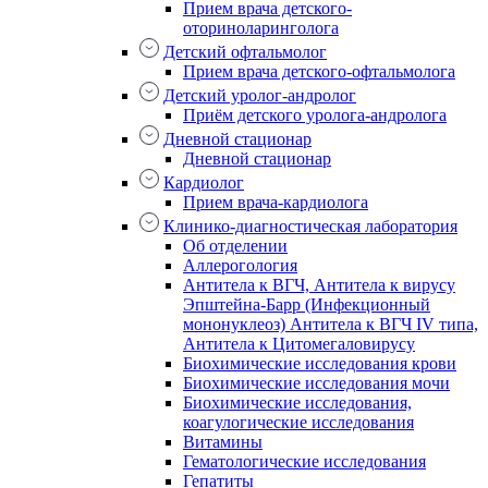
Прием врача детского-
оториноларинголога
Детский офтальмолог
Прием врача детского-офтальмолога
Детский уролог-андролог
Приём детского уролога-андролога
Дневной стационар
Дневной стационар
Кардиолог
Прием врача-кардиолога
Клинико-диагностическая лаборатория
Об отделении
Аллерогология
Антитела к ВГЧ, Антитела к вирусу
Эпштейна-Барр (Инфекционный
мононуклеоз) Антитела к ВГЧ IV типа,
Антитела к Цитомегаловирусу
Биохимические исследования крови
Биохимические исследования мочи
Биохимические исследования,
коагулогические исследования
Витамины
Гематологические исследования
Гепатиты