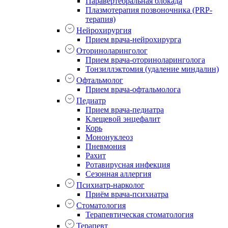
Паравертебральная блокада
Плазмотерапия позвоночника (PRP-
терапия)
Нейрохирургия
Прием врача-нейрохирурга
Оториноларинголог
Прием врача-оториноларинголога
Тонзиллэктомия (удаление миндалин)
Офтальмолог
Прием врача-офтальмолога
Педиатр
Прием врача-педиатра
Клещевой энцефалит
Корь
Мононуклеоз
Пневмония
Рахит
Ротавирусная инфекция
Сезонная аллергия
Психиатр-нарколог
Приём врача-психиатра
Стоматология
Терапевтическая стоматология
Терапевт