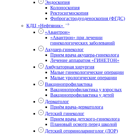
Эндоскопия
Колоноскопия
Ректосигмоскопия
Фиброгастродуоденоскопия (ФГДС)
КДЦ «Нефтяник»
«Авантрон»
«Авантрон» при лечении
гинекологических заболеваний
Акушер-гинеколог
Прием врача акушера-гинеколога
Лечение аппаратом «ГИНЕТОН»
Амбулаторная хирургия
Малые гинекологические операции
Малые урологические операции
Вакцинопрофилактика
Вакцинопрофилактика у взрослых
Вакцинопрофилактика у детей
Дерматолог
Приём врача-дерматолога
Детский гинеколог
Прием врача детского-гинеколога
Плановый осмотр перед школой
Детский оториноларинголог (ЛОР)