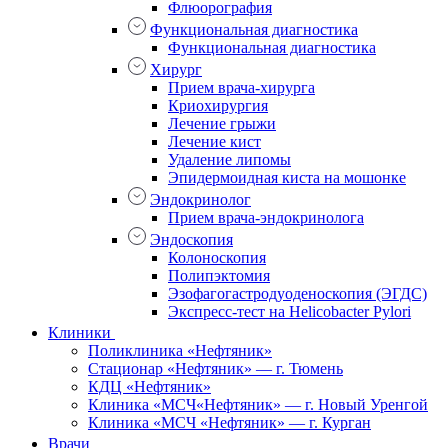
Флюорография
Функциональная диагностика
Функциональная диагностика
Хирург
Прием врача-хирурга
Криохирургия
Лечение грыжи
Лечение кист
Удаление липомы
Эпидермоидная киста на мошонке
Эндокринолог
Прием врача-эндокринолога
Эндоскопия
Колоноскопия
Полипэктомия
Эзофагогастродуоденоскопия (ЭГДС)
Экспресс-тест на Helicobacter Pylori
Клиники
Поликлиника «Нефтяник»
Стационар «Нефтяник» — г. Тюмень
КДЦ «Нефтяник»
Клиника «МСЧ«Нефтяник» — г. Новый Уренгой
Клиника «МСЧ «Нефтяник» — г. Курган
Врачи