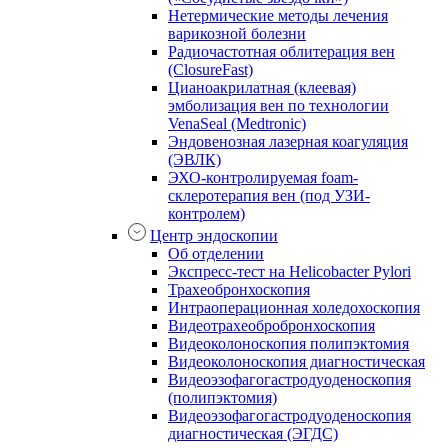
Нетермические методы лечения
варикозной болезни
Радиочастотная облитерация вен
(ClosureFast)
Цианоакрилатная (клеевая)
эмболизация вен по технологии
VenaSeal (Medtronic)
Эндовенозная лазерная коагуляция
(ЭВЛК)
ЭХО-контролируемая foam-
склеротерапия вен (под УЗИ-
контролем)
Центр эндоскопии
Об отделении
Экспресс-тест на Helicobacter Pylori
Трахеобронхоскопия
Интраоперационная холедохоскопия
Видеотрахеобробронхоскопия
Видеоколоноскопия полипэктомия
Видеоколоноскопия диагностическая
Видеоэзофагогастродуоденоскопия
(полипэктомия)
Видеоэзофагогастродуоденоскопия
диагностическая (ЭГДС)