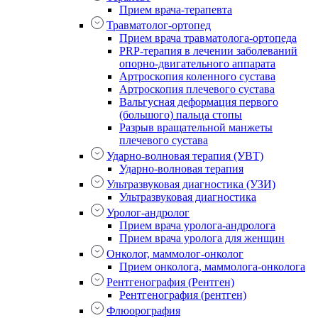
Прием врача-терапевта
Травматолог-ортопед
Прием врача травматолога-ортопеда
PRP-терапия в лечении заболеваний
опорно-двигательного аппарата
Артроскопия коленного сустава
Артроскопия плечевого сустава
Вальгусная деформация первого
(большого) пальца стопы
Разрыв вращательной манжеты
плечевого сустава
Ударно-волновая терапия (УВТ)
Ударно-волновая терапия
Ультразвуковая диагностика (УЗИ)
Ультразвуковая диагностика
Уролог-андролог
Прием врача уролога-андролога
Прием врача уролога для женщин
Онколог, маммолог-онколог
Прием онколога, маммолога-онколога
Рентгенография (Рентген)
Рентгенография (рентген)
Флюорография