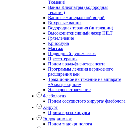
Тюмени!
Ванна Клеопатры (водородная
терапия)
Ванны с минеральной водой
Вихревые ванны
Водородная терапия (ингаляции)
Высокоинтенсивный лазер HILT
Грязелечение
Криосауна
Массаж
Подводный душ-массаж
Прессотерапия
Прием врача-физиотерапевта
Программы лечения варикозного
расширения вен
Тракционное вытяжение на аппарате
«Акватракцион»
Электросветолечение
Флебология
Прием сосудистого хирурга/ флеболога
Хирург
Прием врача-хирурга
Эндокринолог
Прием эндокринолога