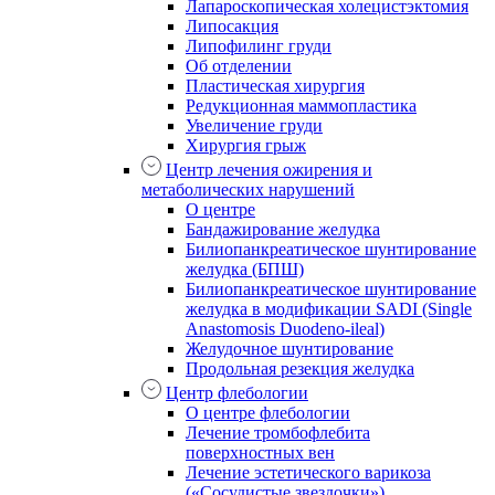
Лапароскопическая холецистэктомия
Липосакция
Липофилинг груди
Об отделении
Пластическая хирургия
Редукционная маммопластика
Увеличение груди
Хирургия грыж
Центр лечения ожирения и
метаболических нарушений
О центре
Бандажирование желудка
Билиопанкреатическое шунтирование
желудка (БПШ)
Билиопанкреатическое шунтирование
желудка в модификации SADI (Single
Anastomosis Duodeno-ileal)
Желудочное шунтирование
Продольная резекция желудка
Центр флебологии
О центре флебологии
Лечение тромбофлебита
поверхностных вен
Лечение эстетического варикоза
(«Сосудистые звездочки»)