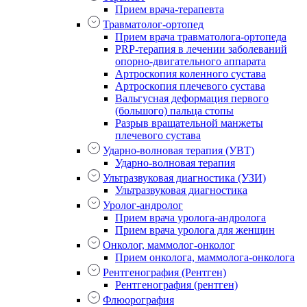
Прием врача-терапевта
Травматолог-ортопед
Прием врача травматолога-ортопеда
PRP-терапия в лечении заболеваний
опорно-двигательного аппарата
Артроскопия коленного сустава
Артроскопия плечевого сустава
Вальгусная деформация первого
(большого) пальца стопы
Разрыв вращательной манжеты
плечевого сустава
Ударно-волновая терапия (УВТ)
Ударно-волновая терапия
Ультразвуковая диагностика (УЗИ)
Ультразвуковая диагностика
Уролог-андролог
Прием врача уролога-андролога
Прием врача уролога для женщин
Онколог, маммолог-онколог
Прием онколога, маммолога-онколога
Рентгенография (Рентген)
Рентгенография (рентген)
Флюорография