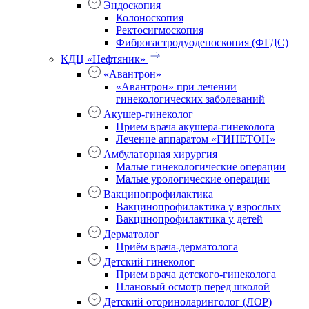
Эндоскопия
Колоноскопия
Ректосигмоскопия
Фиброгастродуоденоскопия (ФГДС)
КДЦ «Нефтяник»
«Авантрон»
«Авантрон» при лечении
гинекологических заболеваний
Акушер-гинеколог
Прием врача акушера-гинеколога
Лечение аппаратом «ГИНЕТОН»
Амбулаторная хирургия
Малые гинекологические операции
Малые урологические операции
Вакцинопрофилактика
Вакцинопрофилактика у взрослых
Вакцинопрофилактика у детей
Дерматолог
Приём врача-дерматолога
Детский гинеколог
Прием врача детского-гинеколога
Плановый осмотр перед школой
Детский оториноларинголог (ЛОР)