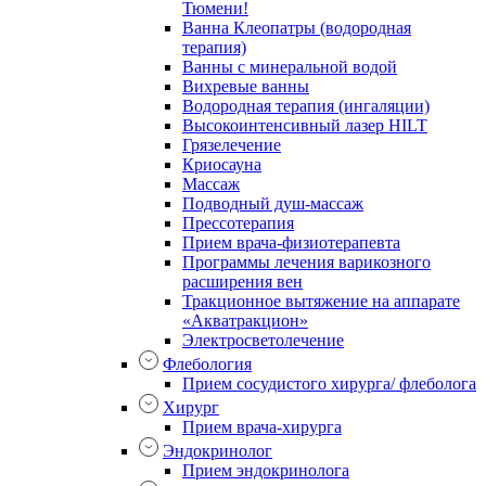
Тюмени!
Ванна Клеопатры (водородная
терапия)
Ванны с минеральной водой
Вихревые ванны
Водородная терапия (ингаляции)
Высокоинтенсивный лазер HILT
Грязелечение
Криосауна
Массаж
Подводный душ-массаж
Прессотерапия
Прием врача-физиотерапевта
Программы лечения варикозного
расширения вен
Тракционное вытяжение на аппарате
«Акватракцион»
Электросветолечение
Флебология
Прием сосудистого хирурга/ флеболога
Хирург
Прием врача-хирурга
Эндокринолог
Прием эндокринолога