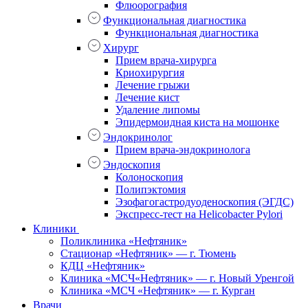
Флюорография
Функциональная диагностика
Функциональная диагностика
Хирург
Прием врача-хирурга
Криохирургия
Лечение грыжи
Лечение кист
Удаление липомы
Эпидермоидная киста на мошонке
Эндокринолог
Прием врача-эндокринолога
Эндоскопия
Колоноскопия
Полипэктомия
Эзофагогастродуоденоскопия (ЭГДС)
Экспресс-тест на Helicobacter Pylori
Клиники
Поликлиника «Нефтяник»
Стационар «Нефтяник» — г. Тюмень
КДЦ «Нефтяник»
Клиника «МСЧ«Нефтяник» — г. Новый Уренгой
Клиника «МСЧ «Нефтяник» — г. Курган
Врачи