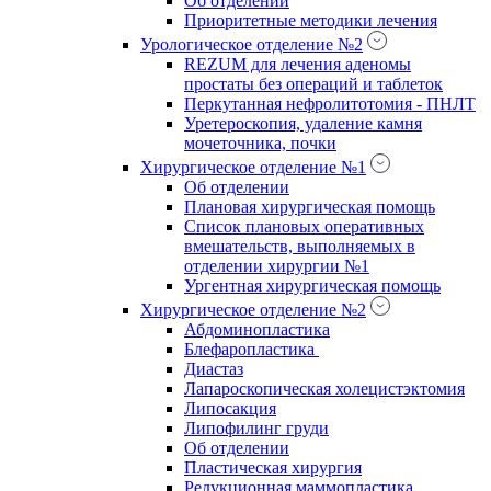
Об отделении
Приоритетные методики лечения
Урологическое отделение №2
REZUM для лечения аденомы
простаты без операций и таблеток
Перкутанная нефролитотомия - ПНЛТ
Уретероскопия, удаление камня
мочеточника, почки
Хирургическое отделение №1
Об отделении
Плановая хирургическая помощь
Список плановых оперативных
вмешательств, выполняемых в
отделении хирургии №1
Ургентная хирургическая помощь
Хирургическое отделение №2
Абдоминопластика
Блефаропластика
Диастаз
Лапароскопическая холецистэктомия
Липосакция
Липофилинг груди
Об отделении
Пластическая хирургия
Редукционная маммопластика