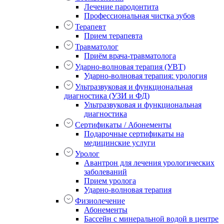
Лечение пародонтита
Профессиональная чистка зубов
Терапевт
Прием терапевта
Травматолог
Приём врача-травматолога
Ударно-волновая терапия (УВТ)
Ударно-волновая терапия: урология
Ультразвуковая и функциональная
диагностика (УЗИ и ФД)
Ультразвуковая и функциональная
диагностика
Сертификаты / Абонементы
Подарочные сертификаты на
медицинские услуги
Уролог
Авантрон для лечения урологических
заболеваний
Прием уролога
Ударно-волновая терапия
Физиолечение
Абонементы
Бассейн с минеральной водой в центре