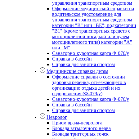
управления транспортным средством
Оформление медицинской справки на
водительское удостоверение для
управления транспортным средством
категории "В" или "BE"; подкатегории
"В1" (кроме транспортных средств с
мотоциклетной посадкой или рулем
мотоциклетного типа) категории "А"
или "М"
Санаторно-курортная карта Ф-076/у
Справка в бассейн
Справка для занятия спортом
Медицинские справки детям
Оформление справки о состоянии
здоровья ребенка, отъезжающего в
организацию отдыха детей и их
оздоровления (Ф-079/у)
Санаторно-курортная карта Ф-076/у
Справка в бассейн
Справка для занятия спортом
Невролог
Прием врача-невролога
Блокада затылочного нерва
Блокада триггерных точек