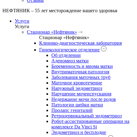
Отзывы
НЕФТЯНИК – 55 лет месторождение вашего здоровья
Услуги
Услуги
Стационар «Нефтяник»
Стационар «Нефтяник»
Клинико-диагностическая лаборатория
Гинекологическое отделение
Об отделении
Аденомиоз матки
Беременность и миома матки
Внутриматочная патология
Заболевания маточных труб
Маточное кровотечение
Наружный эндометриоз
Нарушение мочеиспускания
Недержание мочи после родов
Патологии шейки матки
Пролапс гениталий
Ретроцервикальный эндометриоз
Робот-ассистированные операции на
комплексе Da Vinci Si
Эндометриоз и бесплодие