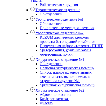
Vinci Si
Роботическая хирургия
Терапевтическое отделение
Об отделении
Урологическое отделение №1
Об отделении
Приоритетные методики лечения
Урологическое отделение №2
REZUM для лечения аденомы
простаты без операций и таблеток
Перкутанная нефролитотомия - ПНЛТ
Уретероскопия, удаление камня
мочеточника, почки
Хирургическое отделение №1
Об отделении
Плановая хирургическая помощь
Список плановых оперативных
вмешательств, выполняемых в
отделении хирургии №1
Ургентная хирургическая помощь
Хирургическое отделение №2
Абдоминопластика
Блефаропластика
Диастаз