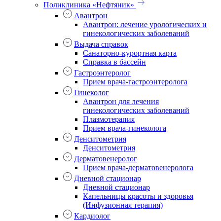
Поликлиника «Нефтяник»
Авантрон
Авантрон: лечение урологических и
гинекологических заболеваний
Выдача справок
Санаторно-курортная карта
Справка в бассейн
Гастроэнтеролог
Прием врача-гастроэнтеролога
Гинеколог
Авантрон для лечения
гинекологических заболеваний
Плазмотерапия
Прием врача-гинеколога
Денситометрия
Денситометрия
Дерматовенеролог
Прием врача-дерматовенеролога
Дневной стационар
Дневной стационар
Капельницы красоты и здоровья
(Инфузионная терапия)
Кардиолог