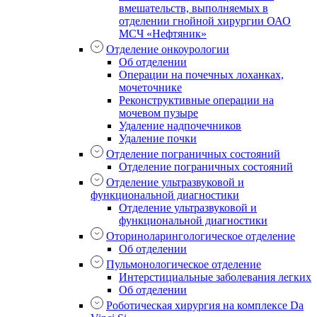
вмешательств, выполняемых в
отделении гнойной хирургии ОАО
МСЧ «Нефтяник»
Отделение онкоурологии
Об отделении
Операции на почечных лоханках,
мочеточнике
Реконструктивные операции на
мочевом пузыре
Удаление надпочечников
Удаление почки
Отделение пограничных состояний
Отделение пограничных состояний
Отделение ультразвуковой и
функциональной диагностики
Отделение ультразвуковой и
функциональной диагностики
Оториноларингологическое отделение
Об отделении
Пульмонологическое отделение
Интерстициальные заболевания легких
Об отделении
Роботическая хирургия на комплексе Da