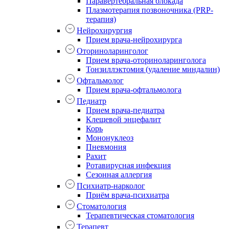
Паравертебральная блокада
Плазмотерапия позвоночника (PRP-
терапия)
Нейрохирургия
Прием врача-нейрохирурга
Оториноларинголог
Прием врача-оториноларинголога
Тонзиллэктомия (удаление миндалин)
Офтальмолог
Прием врача-офтальмолога
Педиатр
Прием врача-педиатра
Клещевой энцефалит
Корь
Мононуклеоз
Пневмония
Рахит
Ротавирусная инфекция
Сезонная аллергия
Психиатр-нарколог
Приём врача-психиатра
Стоматология
Терапевтическая стоматология
Терапевт