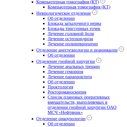
Компьютерная томография (КТ)
Компьютерная томография (КТ)
Неврологическое отделение
Об отделении
Блокада затылочного нерва
Блокады триггерных точек
Лечение головной боли
Лечение остеохондроза
Лечение полиневропатии
Отделение анестезиологии и реанимации
Об отделении
Отделение гнойной хирургии
Лечение анальных трещин
Лечение геморроя
Лечение парапроктита
Об отделении
Проктология
Ректороманоскопия
Список плановых оперативных
вмешательств, выполняемых в
отделении гнойной хирургии ОАО
МСЧ «Нефтяник»
Отделение онкоурологии
Об отделении