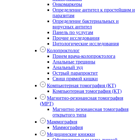
Онкомаркеры
Определение антител к простейшим и
паразитам
Определение бактериальных и
вирусных антител
Панель по услугам
Прочие исследования
Цитологические исследования
Колопроктолог
Прием врача-колопроктолога
Анальные трещины
Анальный зуд
Острый парапроктит
Свищ прямой кишки
Компьютерная томография (КТ)
Компьютерная томография (КТ)
Магнитно-резонансная томография
(МРТ)
Магнитно резонансная томография
открытого типа
Маммография
Маммография
Медицинские книжки
Оформление и выдача личной