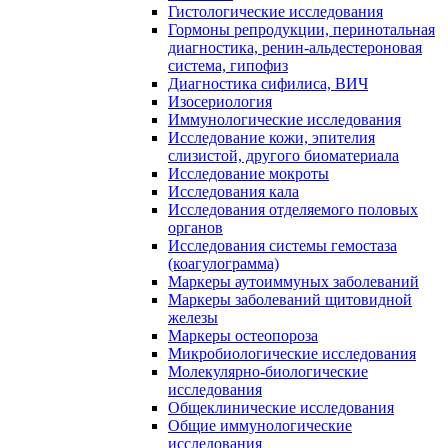
Гистологические исследования
Гормоны репродукции, перинотальная
диагностика, ренин-альдестероновая
система, гипофиз
Диагностика сифилиса, ВИЧ
Изосериология
Иммунологические исследования
Исследование кожи, эпителия
слизистой, другого биоматериала
Исследование мокроты
Исследования кала
Исследования отделяемого половых
органов
Исследования системы гемостаза
(коагулограмма)
Маркеры аутоиммуных заболеваний
Маркеры заболеваний щитовидной
железы
Маркеры остеопороза
Микробиологические исследования
Молекулярно-биологические
исследования
Общеклинические исследования
Общие иммунологические
исследования