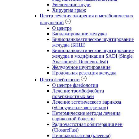
Увеличение груди
Хирургия грыж
Центр лечения ожирения и метаболических
нарушений
О центре
Бандажирование желудка
Билиопанкреатическое шунтирование
желудка (БПШ)
Билиопанкреатическое шунтирование
желудка в модификации SADI (Single
Anastomosis Duodeno-ileal)
Желудочное шунтирование
Продольная резекция желудка
Центр флебологии
О центре флебологии
Лечение тромбофлебита
поверхностных вен
Лечение эстетического варикоза
(«Сосудистые звездочки»)
Нетермические методы лечения
варикозной болезни
Радиочастотная облитерация вен
(ClosureFast)
Цианоакрилатная (клеевая)