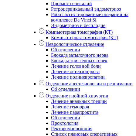
Пролапс гениталий
Ретроцервикальный эндометриоз
Робот-ассистированные операции на
комплексе Da Vinci Si
Эндометриоз и бесплодие
Компьютерная томография (КТ)
Компьютерная томография (КТ)
Неврологическое отделение
Об отделении
Блокада затылочного нерва
Блокады триггерных точек
Лечение головной боли
Лечение остеохондроза
Лечение полиневропатии
Отделение анестезиологии и реанимации
Об отделении
Отделение гнойной хирургии
Лечение анальных трещин
Лечение геморроя
Лечение парапроктита
Об отделении
Проктология
Ректороманоскопия
Список плановых оперативных