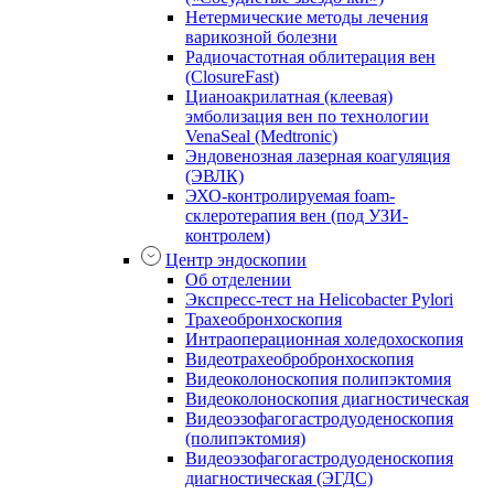
Нетермические методы лечения
варикозной болезни
Радиочастотная облитерация вен
(ClosureFast)
Цианоакрилатная (клеевая)
эмболизация вен по технологии
VenaSeal (Medtronic)
Эндовенозная лазерная коагуляция
(ЭВЛК)
ЭХО-контролируемая foam-
склеротерапия вен (под УЗИ-
контролем)
Центр эндоскопии
Об отделении
Экспресс-тест на Helicobacter Pylori
Трахеобронхоскопия
Интраоперационная холедохоскопия
Видеотрахеобробронхоскопия
Видеоколоноскопия полипэктомия
Видеоколоноскопия диагностическая
Видеоэзофагогастродуоденоскопия
(полипэктомия)
Видеоэзофагогастродуоденоскопия
диагностическая (ЭГДС)