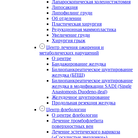
Лапароскопическая холецистэктомия
Липосакция
Липофилинг груди
Об отделении
Пластическая хирургия
Редукционная маммопластика
Увеличение груди
Хирургия грыж
Центр лечения ожирения и
метаболических нарушений
О центре
Бандажирование желудка
Билиопанкреатическое шунтирование
желудка (БПШ)
Билиопанкреатическое шунтирование
желудка в модификации SADI (Single
Anastomosis Duodeno-ileal)
Желудочное шунтирование
Продольная резекция желудка
Центр флебологии
О центре флебологии
Лечение тромбофлебита
поверхностных вен
Лечение эстетического варикоза
(«Сосудистые звездочки»)