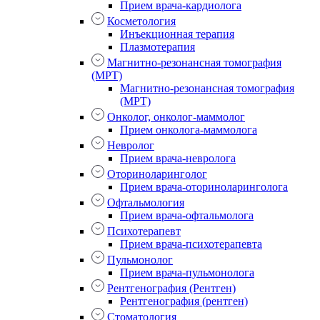
Прием врача-кардиолога
Косметология
Инъекционная терапия
Плазмотерапия
Магнитно-резонансная томография
(МРТ)
Магнитно-резонансная томография
(МРТ)
Онколог, онколог-маммолог
Прием онколога-маммолога
Невролог
Прием врача-невролога
Оториноларинголог
Прием врача-оториноларинголога
Офтальмология
Прием врача-офтальмолога
Психотерапевт
Прием врача-психотерапевта
Пульмонолог
Прием врача-пульмонолога
Рентгенография (Рентген)
Рентгенография (рентген)
Стоматология