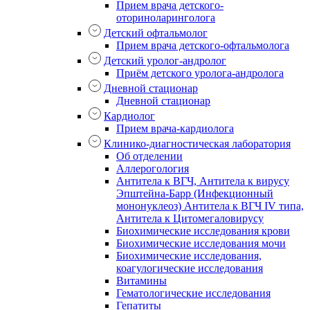
Прием врача детского-
оториноларинголога
Детский офтальмолог
Прием врача детского-офтальмолога
Детский уролог-андролог
Приём детского уролога-андролога
Дневной стационар
Дневной стационар
Кардиолог
Прием врача-кардиолога
Клинико-диагностическая лаборатория
Об отделении
Аллерогология
Антитела к ВГЧ, Антитела к вирусу
Эпштейна-Барр (Инфекционный
мононуклеоз) Антитела к ВГЧ IV типа,
Антитела к Цитомегаловирусу
Биохимические исследования крови
Биохимические исследования мочи
Биохимические исследования,
коагулогические исследования
Витамины
Гематологические исследования
Гепатиты