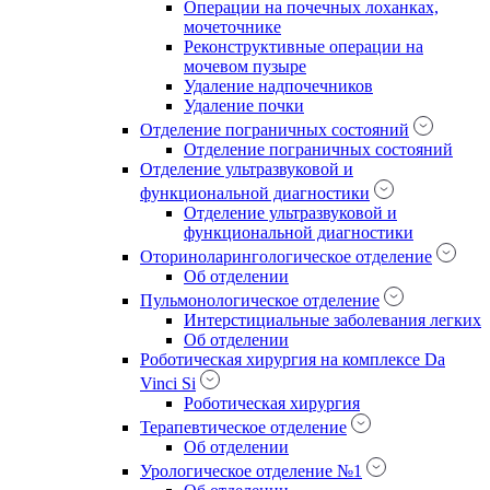
Операции на почечных лоханках,
мочеточнике
Реконструктивные операции на
мочевом пузыре
Удаление надпочечников
Удаление почки
Отделение пограничных состояний
Отделение пограничных состояний
Отделение ультразвуковой и
функциональной диагностики
Отделение ультразвуковой и
функциональной диагностики
Оториноларингологическое отделение
Об отделении
Пульмонологическое отделение
Интерстициальные заболевания легких
Об отделении
Роботическая хирургия на комплексе Da
Vinci Si
Роботическая хирургия
Терапевтическое отделение
Об отделении
Урологическое отделение №1