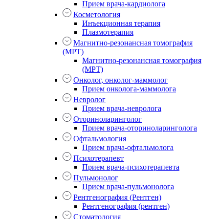
Прием врача-кардиолога
Косметология
Инъекционная терапия
Плазмотерапия
Магнитно-резонансная томография
(МРТ)
Магнитно-резонансная томография
(МРТ)
Онколог, онколог-маммолог
Прием онколога-маммолога
Невролог
Прием врача-невролога
Оториноларинголог
Прием врача-оториноларинголога
Офтальмология
Прием врача-офтальмолога
Психотерапевт
Прием врача-психотерапевта
Пульмонолог
Прием врача-пульмонолога
Рентгенография (Рентген)
Рентгенография (рентген)
Стоматология