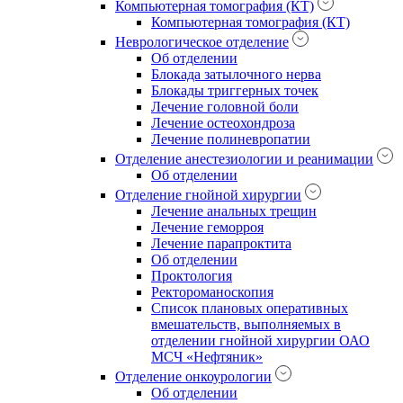
Компьютерная томография (КТ)
Компьютерная томография (КТ)
Неврологическое отделение
Об отделении
Блокада затылочного нерва
Блокады триггерных точек
Лечение головной боли
Лечение остеохондроза
Лечение полиневропатии
Отделение анестезиологии и реанимации
Об отделении
Отделение гнойной хирургии
Лечение анальных трещин
Лечение геморроя
Лечение парапроктита
Об отделении
Проктология
Ректороманоскопия
Список плановых оперативных
вмешательств, выполняемых в
отделении гнойной хирургии ОАО
МСЧ «Нефтяник»
Отделение онкоурологии
Об отделении