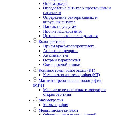
Онкомаркеры
Определение антител к простейшим и
паразитам
Определение бактериальных и
вирусных антител
Панель по услугам
Прочие исследования
Цитологические исследования
Колопроктолог
Прием врача-колопроктолога
Анальные трещины
Анальный зуд
Острый парапроктит
Свищ прямой кишки
Компьютерная томография (КТ)
Компьютерная томография (КТ)
Магнитно-резонансная томография
(МРТ)
Магнитно резонансная томография
открытого типа
Маммография
Маммография
Медицинские книжки
Оформление и выдача личной