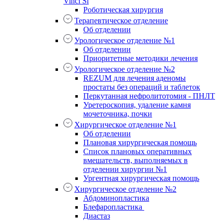
Vinci Si
Роботическая хирургия
Терапевтическое отделение
Об отделении
Урологическое отделение №1
Об отделении
Приоритетные методики лечения
Урологическое отделение №2
REZUM для лечения аденомы
простаты без операций и таблеток
Перкутанная нефролитотомия - ПНЛТ
Уретероскопия, удаление камня
мочеточника, почки
Хирургическое отделение №1
Об отделении
Плановая хирургическая помощь
Список плановых оперативных
вмешательств, выполняемых в
отделении хирургии №1
Ургентная хирургическая помощь
Хирургическое отделение №2
Абдоминопластика
Блефаропластика
Диастаз