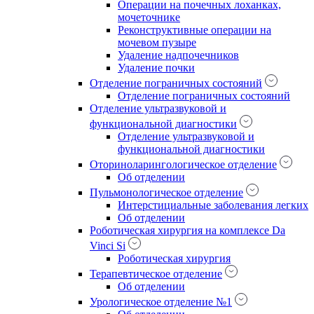
Операции на почечных лоханках,
мочеточнике
Реконструктивные операции на
мочевом пузыре
Удаление надпочечников
Удаление почки
Отделение пограничных состояний
Отделение пограничных состояний
Отделение ультразвуковой и
функциональной диагностики
Отделение ультразвуковой и
функциональной диагностики
Оториноларингологическое отделение
Об отделении
Пульмонологическое отделение
Интерстициальные заболевания легких
Об отделении
Роботическая хирургия на комплексе Da
Vinci Si
Роботическая хирургия
Терапевтическое отделение
Об отделении
Урологическое отделение №1