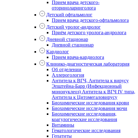
Прием врача детского-
оториноларинголога
Детский офтальмолог
Прием врача детского-офтальмолога
Детский уролог-андролог
Приём детского уролога-андролога
Дневной стационар
Дневной стационар
Кардиолог
Прием врача-кардиолога
Клинико-диагностическая лаборатория
Об отделении
Аллерогология
Антитела к ВГЧ, Антитела к вирусу
Эпштейна-Барр (Инфекционный
мононуклеоз) Антитела к ВГЧ IV типа,
Антитела к Цитомегаловирусу
Биохимические исследования крови
Биохимические исследования мочи
Биохимические исследования,
коагулогические исследования
Витамины
Гематологические исследования
Гепатиты