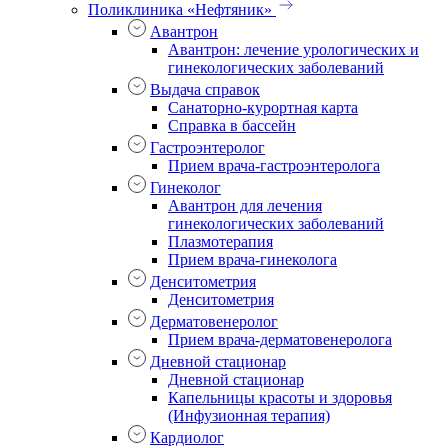
Поликлиника «Нефтяник»
Авантрон
Авантрон: лечение урологических и
гинекологических заболеваний
Выдача справок
Санаторно-курортная карта
Справка в бассейн
Гастроэнтеролог
Прием врача-гастроэнтеролога
Гинеколог
Авантрон для лечения
гинекологических заболеваний
Плазмотерапия
Прием врача-гинеколога
Денситометрия
Денситометрия
Дерматовенеролог
Прием врача-дерматовенеролога
Дневной стационар
Дневной стационар
Капельницы красоты и здоровья
(Инфузионная терапия)
Кардиолог