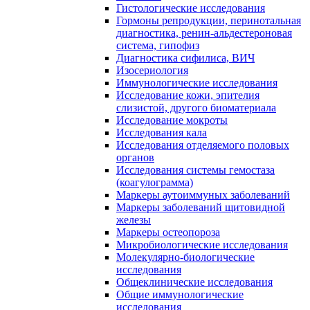
Гистологические исследования
Гормоны репродукции, перинотальная
диагностика, ренин-альдестероновая
система, гипофиз
Диагностика сифилиса, ВИЧ
Изосериология
Иммунологические исследования
Исследование кожи, эпителия
слизистой, другого биоматериала
Исследование мокроты
Исследования кала
Исследования отделяемого половых
органов
Исследования системы гемостаза
(коагулограмма)
Маркеры аутоиммуных заболеваний
Маркеры заболеваний щитовидной
железы
Маркеры остеопороза
Микробиологические исследования
Молекулярно-биологические
исследования
Общеклинические исследования
Общие иммунологические
исследования