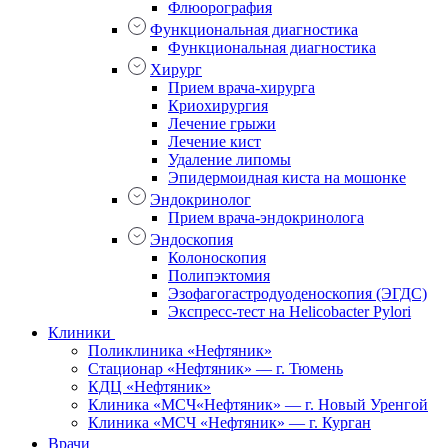
Флюорография
Функциональная диагностика
Функциональная диагностика
Хирург
Прием врача-хирурга
Криохирургия
Лечение грыжи
Лечение кист
Удаление липомы
Эпидермоидная киста на мошонке
Эндокринолог
Прием врача-эндокринолога
Эндоскопия
Колоноскопия
Полипэктомия
Эзофагогастродуоденоскопия (ЭГДС)
Экспресс-тест на Helicobacter Pylori
Клиники
Поликлиника «Нефтяник»
Стационар «Нефтяник» — г. Тюмень
КДЦ «Нефтяник»
Клиника «МСЧ«Нефтяник» — г. Новый Уренгой
Клиника «МСЧ «Нефтяник» — г. Курган
Врачи