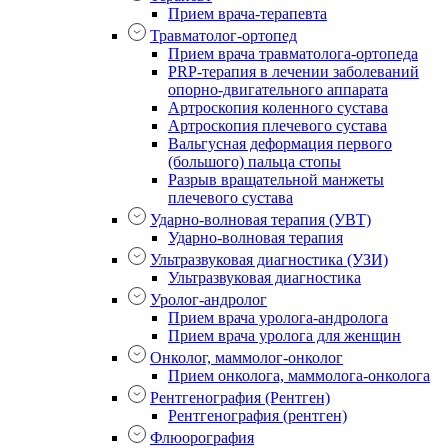
Прием врача-терапевта
Травматолог-ортопед
Прием врача травматолога-ортопеда
PRP-терапия в лечении заболеваний
опорно-двигательного аппарата
Артроскопия коленного сустава
Артроскопия плечевого сустава
Вальгусная деформация первого
(большого) пальца стопы
Разрыв вращательной манжеты
плечевого сустава
Ударно-волновая терапия (УВТ)
Ударно-волновая терапия
Ультразвуковая диагностика (УЗИ)
Ультразвуковая диагностика
Уролог-андролог
Прием врача уролога-андролога
Прием врача уролога для женщин
Онколог, маммолог-онколог
Прием онколога, маммолога-онколога
Рентгенография (Рентген)
Рентгенография (рентген)
Флюорография