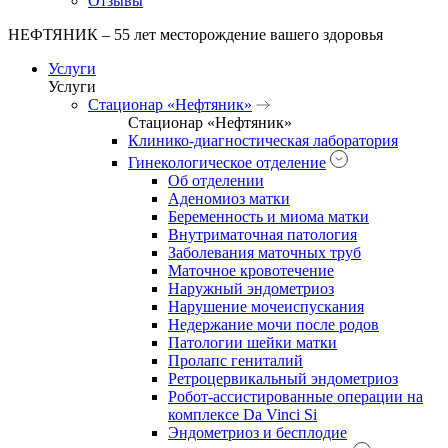
Отзывы
НЕФТЯНИК – 55 лет месторождение вашего здоровья
Услуги
Услуги
Стационар «Нефтяник»
Стационар «Нефтяник»
Клинико-диагностическая лаборатория
Гинекологическое отделение
Об отделении
Аденомиоз матки
Беременность и миома матки
Внутриматочная патология
Заболевания маточных труб
Маточное кровотечение
Наружный эндометриоз
Нарушение мочеиспускания
Недержание мочи после родов
Патологии шейки матки
Пролапс гениталий
Ретроцервикальный эндометриоз
Робот-ассистированные операции на
комплексе Da Vinci Si
Эндометриоз и бесплодие