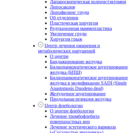
Лапароскопическая холецистэктомия
Липосакция
Липофилинг груди
Об отделении
Пластическая хирургия
Редукционная маммопластика
Увеличение груди
Хирургия грыж
Центр лечения ожирения и
метаболических нарушений
О центре
Бандажирование желудка
Билиопанкреатическое шунтирование
желудка (БПШ)
Билиопанкреатическое шунтирование
желудка в модификации SADI (Single
Anastomosis Duodeno-ileal)
Желудочное шунтирование
Продольная резекция желудка
Центр флебологии
О центре флебологии
Лечение тромбофлебита
поверхностных вен
Лечение эстетического варикоза
(«Сосудистые звездочки»)