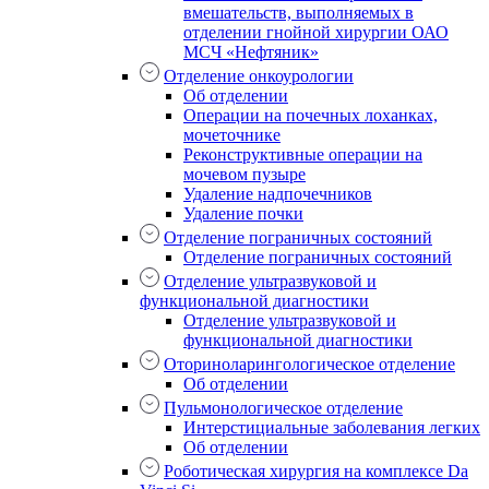
вмешательств, выполняемых в
отделении гнойной хирургии ОАО
МСЧ «Нефтяник»
Отделение онкоурологии
Об отделении
Операции на почечных лоханках,
мочеточнике
Реконструктивные операции на
мочевом пузыре
Удаление надпочечников
Удаление почки
Отделение пограничных состояний
Отделение пограничных состояний
Отделение ультразвуковой и
функциональной диагностики
Отделение ультразвуковой и
функциональной диагностики
Оториноларингологическое отделение
Об отделении
Пульмонологическое отделение
Интерстициальные заболевания легких
Об отделении
Роботическая хирургия на комплексе Da