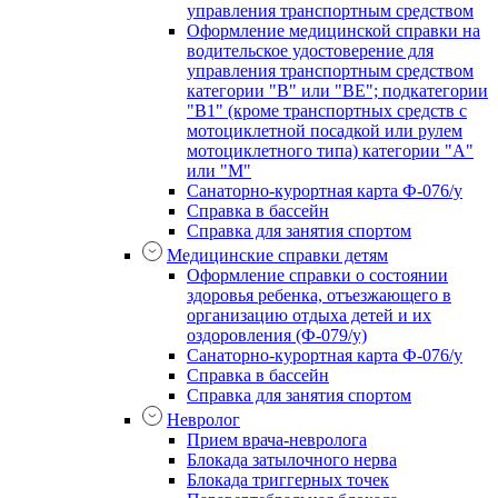
управления транспортным средством
Оформление медицинской справки на
водительское удостоверение для
управления транспортным средством
категории "В" или "BE"; подкатегории
"В1" (кроме транспортных средств с
мотоциклетной посадкой или рулем
мотоциклетного типа) категории "А"
или "М"
Санаторно-курортная карта Ф-076/у
Справка в бассейн
Справка для занятия спортом
Медицинские справки детям
Оформление справки о состоянии
здоровья ребенка, отъезжающего в
организацию отдыха детей и их
оздоровления (Ф-079/у)
Санаторно-курортная карта Ф-076/у
Справка в бассейн
Справка для занятия спортом
Невролог
Прием врача-невролога
Блокада затылочного нерва
Блокада триггерных точек