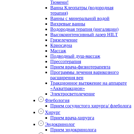
Тюмени!
Ванна Клеопатры (водородная
терапия)
Ванны с минеральной водой
Вихревые ванны
Водородная терапия (ингаляции)
Высокоинтенсивный лазер HILT
Грязелечение
Криосауна
Массаж
Подводный душ-массаж
Прессотерапия
Прием врача-физиотерапевта
Программы лечения варикозного
расширения вен
Тракционное вытяжение на аппарате
«Акватракцион»
Электросветолечение
Флебология
Прием сосудистого хирурга/ флеболога
Хирург
Прием врача-хирурга
Эндокринолог
Прием эндокринолога