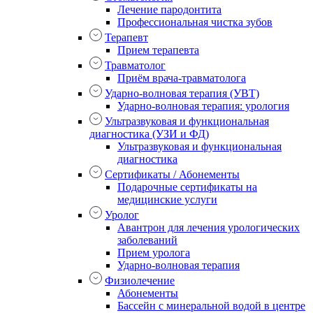
Лечение пародонтита
Профессиональная чистка зубов
Терапевт
Прием терапевта
Травматолог
Приём врача-травматолога
Ударно-волновая терапия (УВТ)
Ударно-волновая терапия: урология
Ультразвуковая и функциональная
диагностика (УЗИ и ФД)
Ультразвуковая и функциональная
диагностика
Сертификаты / Абонементы
Подарочные сертификаты на
медицинские услуги
Уролог
Авантрон для лечения урологических
заболеваний
Прием уролога
Ударно-волновая терапия
Физиолечение
Абонементы
Бассейн с минеральной водой в центре