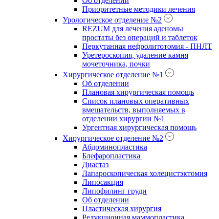
Об отделении
Приоритетные методики лечения
Урологическое отделение №2
REZUM для лечения аденомы
простаты без операций и таблеток
Перкутанная нефролитотомия - ПНЛТ
Уретероскопия, удаление камня
мочеточника, почки
Хирургическое отделение №1
Об отделении
Плановая хирургическая помощь
Список плановых оперативных
вмешательств, выполняемых в
отделении хирургии №1
Ургентная хирургическая помощь
Хирургическое отделение №2
Абдоминопластика
Блефаропластика
Диастаз
Лапароскопическая холецистэктомия
Липосакция
Липофилинг груди
Об отделении
Пластическая хирургия
Редукционная маммопластика