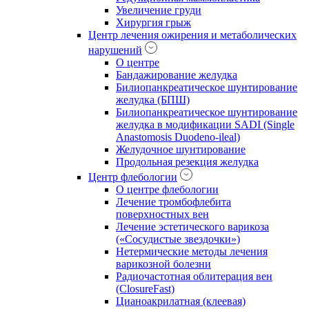
Увеличение груди
Хирургия грыж
Центр лечения ожирения и метаболических
нарушений
О центре
Бандажирование желудка
Билиопанкреатическое шунтирование
желудка (БПШ)
Билиопанкреатическое шунтирование
желудка в модификации SADI (Single
Anastomosis Duodeno-ileal)
Желудочное шунтирование
Продольная резекция желудка
Центр флебологии
О центре флебологии
Лечение тромбофлебита
поверхностных вен
Лечение эстетического варикоза
(«Сосудистые звездочки»)
Нетермические методы лечения
варикозной болезни
Радиочастотная облитерация вен
(ClosureFast)
Цианоакрилатная (клеевая)