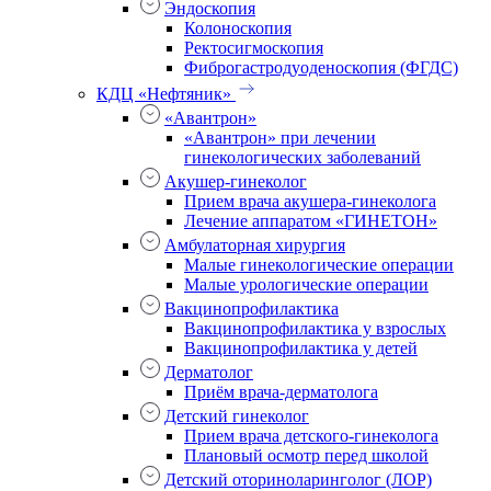
Эндоскопия
Колоноскопия
Ректосигмоскопия
Фиброгастродуоденоскопия (ФГДС)
КДЦ «Нефтяник»
«Авантрон»
«Авантрон» при лечении
гинекологических заболеваний
Акушер-гинеколог
Прием врача акушера-гинеколога
Лечение аппаратом «ГИНЕТОН»
Амбулаторная хирургия
Малые гинекологические операции
Малые урологические операции
Вакцинопрофилактика
Вакцинопрофилактика у взрослых
Вакцинопрофилактика у детей
Дерматолог
Приём врача-дерматолога
Детский гинеколог
Прием врача детского-гинеколога
Плановый осмотр перед школой
Детский оториноларинголог (ЛОР)