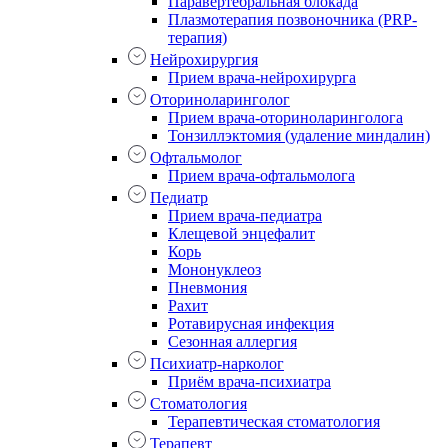
Паравертебральная блокада
Плазмотерапия позвоночника (PRP-
терапия)
Нейрохирургия
Прием врача-нейрохирурга
Оториноларинголог
Прием врача-оториноларинголога
Тонзиллэктомия (удаление миндалин)
Офтальмолог
Прием врача-офтальмолога
Педиатр
Прием врача-педиатра
Клещевой энцефалит
Корь
Мононуклеоз
Пневмония
Рахит
Ротавирусная инфекция
Сезонная аллергия
Психиатр-нарколог
Приём врача-психиатра
Стоматология
Терапевтическая стоматология
Терапевт