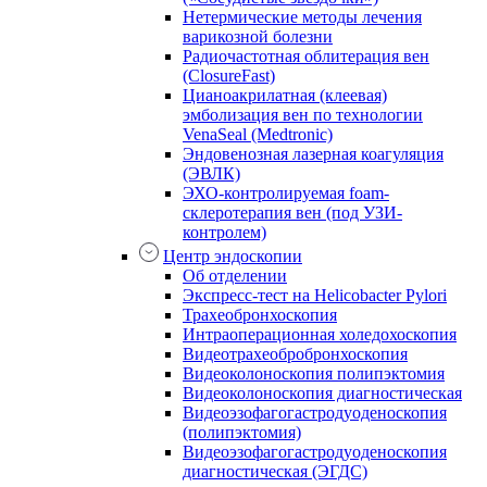
Нетермические методы лечения
варикозной болезни
Радиочастотная облитерация вен
(ClosureFast)
Цианоакрилатная (клеевая)
эмболизация вен по технологии
VenaSeal (Medtronic)
Эндовенозная лазерная коагуляция
(ЭВЛК)
ЭХО-контролируемая foam-
склеротерапия вен (под УЗИ-
контролем)
Центр эндоскопии
Об отделении
Экспресс-тест на Helicobacter Pylori
Трахеобронхоскопия
Интраоперационная холедохоскопия
Видеотрахеобробронхоскопия
Видеоколоноскопия полипэктомия
Видеоколоноскопия диагностическая
Видеоэзофагогастродуоденоскопия
(полипэктомия)
Видеоэзофагогастродуоденоскопия
диагностическая (ЭГДС)