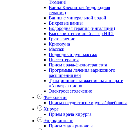
Тюмени!
Ванна Клеопатры (водородная
терапия)
Ванны с минеральной водой
Вихревые ванны
Водородная терапия (ингаляции)
Высокоинтенсивный лазер HILT
Грязелечение
Криосауна
Массаж
Подводный душ-массаж
Прессотерапия
Прием врача-физиотерапевта
Программы лечения варикозного
расширения вен
Тракционное вытяжение на аппарате
«Акватракцион»
Электросветолечение
Флебология
Прием сосудистого хирурга/ флеболога
Хирург
Прием врача-хирурга
Эндокринолог
Прием эндокринолога