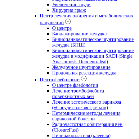
Увеличение груди
Хирургия грыж
Центр лечения ожирения и метаболических
нарушений
О центре
Бандажирование желудка
Билиопанкреатическое шунтирование
желудка (БПШ)
Билиопанкреатическое шунтирование
желудка в модификации SADI (Single
Anastomosis Duodeno-ileal)
Желудочное шунтирование
Продольная резекция желудка
Центр флебологии
О центре флебологии
Лечение тромбофлебита
поверхностных вен
Лечение эстетического варикоза
(«Сосудистые звездочки»)
Нетермические методы лечения
варикозной болезни
Радиочастотная облитерация вен
(ClosureFast)
Цианоакрилатная (клеевая)