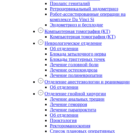
Пролапс гениталий
Ретроцервикальный эндометриоз
Робот-ассистированные операции на
комплексе Da Vinci Si
Эндометриоз и бесплодие
Компьютерная томография (КТ)
Компьютерная томография (КТ)
Неврологическое отделение
Об отделении
Блокада затылочного нерва
Блокады триггерных точек
Лечение головной боли
Лечение остеохондроза
Лечение полиневропатии
Отделение анестезиологии и реанимации
Об отделении
Отделение гнойной хирургии
Лечение анальных трещин
Лечение геморроя
Лечение парапроктита
Об отделении
Проктология
Ректороманоскопия
Список плановых оперативных