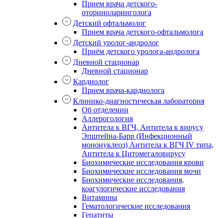
Прием врача детского-
оториноларинголога
Детский офтальмолог
Прием врача детского-офтальмолога
Детский уролог-андролог
Приём детского уролога-андролога
Дневной стационар
Дневной стационар
Кардиолог
Прием врача-кардиолога
Клинико-диагностическая лаборатория
Об отделении
Аллерогология
Антитела к ВГЧ, Антитела к вирусу
Эпштейна-Барр (Инфекционный
мононуклеоз) Антитела к ВГЧ IV типа,
Антитела к Цитомегаловирусу
Биохимические исследования крови
Биохимические исследования мочи
Биохимические исследования,
коагулогические исследования
Витамины
Гематологические исследования
Гепатиты