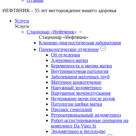
Отзывы
НЕФТЯНИК – 55 лет месторождение вашего здоровья
Услуги
Услуги
Стационар «Нефтяник»
Стационар «Нефтяник»
Клинико-диагностическая лаборатория
Гинекологическое отделение
Об отделении
Аденомиоз матки
Беременность и миома матки
Внутриматочная патология
Заболевания маточных труб
Маточное кровотечение
Наружный эндометриоз
Нарушение мочеиспускания
Недержание мочи после родов
Патологии шейки матки
Пролапс гениталий
Ретроцервикальный эндометриоз
Робот-ассистированные операции на
комплексе Da Vinci Si
Эндометриоз и бесплодие