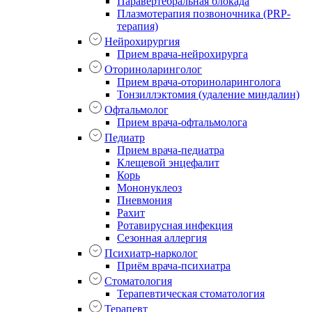
Паравертебральная блокада
Плазмотерапия позвоночника (PRP-
терапия)
Нейрохирургия
Прием врача-нейрохирурга
Оториноларинголог
Прием врача-оториноларинголога
Тонзиллэктомия (удаление миндалин)
Офтальмолог
Прием врача-офтальмолога
Педиатр
Прием врача-педиатра
Клещевой энцефалит
Корь
Мононуклеоз
Пневмония
Рахит
Ротавирусная инфекция
Сезонная аллергия
Психиатр-нарколог
Приём врача-психиатра
Стоматология
Терапевтическая стоматология
Терапевт