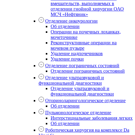
вмешательств, выполняемых в
отделении гнойной хирургии ОАО
МСЧ «Нефтяник»
Отделение онкоурологии
Об отделении
Операции на почечных лоханках,
мочеточнике
Реконструктивные операции на
мочевом пузыре
Удаление надпочечников
Удаление почки
Отделение пограничных состояний
Отделение пограничных состояний
Отделение ультразвуковой и
функциональной диагностики
Отделение ультразвуковой и
функциональной диагностики
Оториноларингологическое отделение
Об отделении
Пульмонологическое отделение
Интерстициальные заболевания легких
Об отделении
Роботическая хирургия на комплексе Da