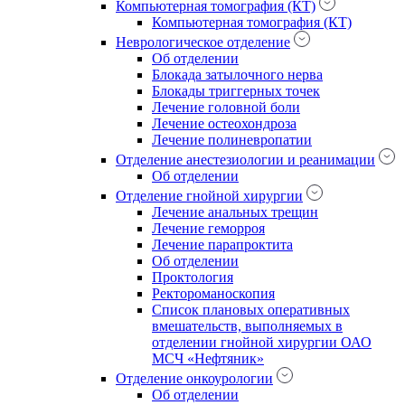
Компьютерная томография (КТ)
Компьютерная томография (КТ)
Неврологическое отделение
Об отделении
Блокада затылочного нерва
Блокады триггерных точек
Лечение головной боли
Лечение остеохондроза
Лечение полиневропатии
Отделение анестезиологии и реанимации
Об отделении
Отделение гнойной хирургии
Лечение анальных трещин
Лечение геморроя
Лечение парапроктита
Об отделении
Проктология
Ректороманоскопия
Список плановых оперативных
вмешательств, выполняемых в
отделении гнойной хирургии ОАО
МСЧ «Нефтяник»
Отделение онкоурологии
Об отделении