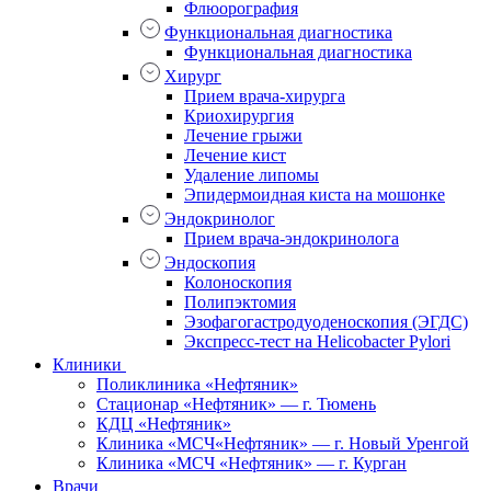
Флюорография
Функциональная диагностика
Функциональная диагностика
Хирург
Прием врача-хирурга
Криохирургия
Лечение грыжи
Лечение кист
Удаление липомы
Эпидермоидная киста на мошонке
Эндокринолог
Прием врача-эндокринолога
Эндоскопия
Колоноскопия
Полипэктомия
Эзофагогастродуоденоскопия (ЭГДС)
Экспресс-тест на Helicobacter Pylori
Клиники
Поликлиника «Нефтяник»
Стационар «Нефтяник» — г. Тюмень
КДЦ «Нефтяник»
Клиника «МСЧ«Нефтяник» — г. Новый Уренгой
Клиника «МСЧ «Нефтяник» — г. Курган
Врачи