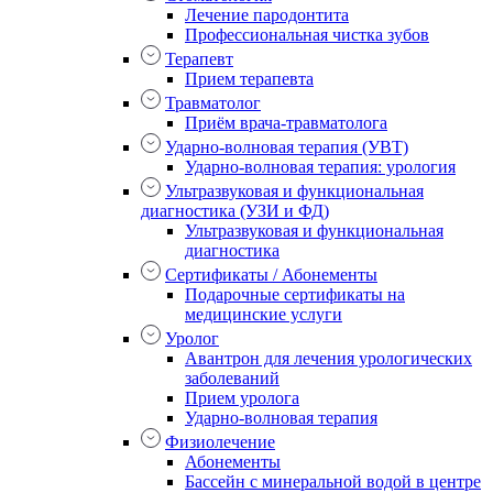
Лечение пародонтита
Профессиональная чистка зубов
Терапевт
Прием терапевта
Травматолог
Приём врача-травматолога
Ударно-волновая терапия (УВТ)
Ударно-волновая терапия: урология
Ультразвуковая и функциональная
диагностика (УЗИ и ФД)
Ультразвуковая и функциональная
диагностика
Сертификаты / Абонементы
Подарочные сертификаты на
медицинские услуги
Уролог
Авантрон для лечения урологических
заболеваний
Прием уролога
Ударно-волновая терапия
Физиолечение
Абонементы
Бассейн с минеральной водой в центре