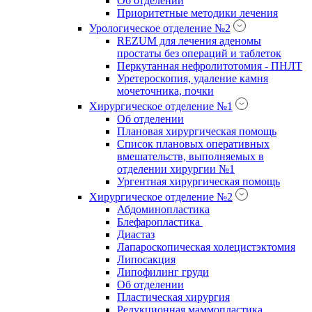
Об отделении
Приоритетные методики лечения
Урологическое отделение №2
REZUM для лечения аденомы
простаты без операций и таблеток
Перкутанная нефролитотомия - ПНЛТ
Уретероскопия, удаление камня
мочеточника, почки
Хирургическое отделение №1
Об отделении
Плановая хирургическая помощь
Список плановых оперативных
вмешательств, выполняемых в
отделении хирургии №1
Ургентная хирургическая помощь
Хирургическое отделение №2
Абдоминопластика
Блефаропластика
Диастаз
Лапароскопическая холецистэктомия
Липосакция
Липофилинг груди
Об отделении
Пластическая хирургия
Редукционная маммопластика