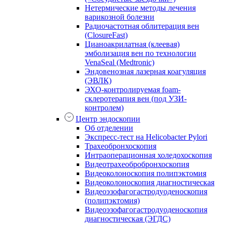
Нетермические методы лечения
варикозной болезни
Радиочастотная облитерация вен
(ClosureFast)
Цианоакрилатная (клеевая)
эмболизация вен по технологии
VenaSeal (Medtronic)
Эндовенозная лазерная коагуляция
(ЭВЛК)
ЭХО-контролируемая foam-
склеротерапия вен (под УЗИ-
контролем)
Центр эндоскопии
Об отделении
Экспресс-тест на Helicobacter Pylori
Трахеобронхоскопия
Интраоперационная холедохоскопия
Видеотрахеобробронхоскопия
Видеоколоноскопия полипэктомия
Видеоколоноскопия диагностическая
Видеоэзофагогастродуоденоскопия
(полипэктомия)
Видеоэзофагогастродуоденоскопия
диагностическая (ЭГДС)