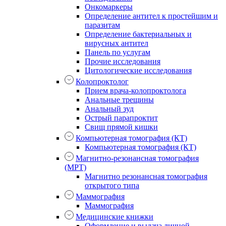
Онкомаркеры
Определение антител к простейшим и
паразитам
Определение бактериальных и
вирусных антител
Панель по услугам
Прочие исследования
Цитологические исследования
Колопроктолог
Прием врача-колопроктолога
Анальные трещины
Анальный зуд
Острый парапроктит
Свищ прямой кишки
Компьютерная томография (КТ)
Компьютерная томография (КТ)
Магнитно-резонансная томография
(МРТ)
Магнитно резонансная томография
открытого типа
Маммография
Маммография
Медицинские книжки
Оформление и выдача личной