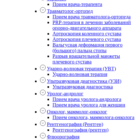
Прием врача-терапевта
Травматолог-ортопед
Прием врача травматолога-ортопеда
PRP-терапия в лечении заболеваний
опорно-двигательного аппарата
Артроскопия коленного сустава
Артроскопия плечевого сустава
Вальгусная деформация первого
(большого) пальца стопы
Разрыв вращательной манжеты
плечевого сустава
Ударно-волновая терапия (УВТ)
Ударно-волновая терапия
Ультразвуковая диагностика (УЗИ)
Ультразвуковая диагностика
Уролог-андролог
Прием врача уролога-андролога
Прием врача уролога для женщин
Онколог, маммолог-онколог
Прием онколога, маммолога-онколога
Рентгенография (Рентген)
Рентгенография (рентген)
Флюорография