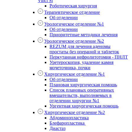
Vinci Si
Роботическая хирургия
Терапевтическое отделение
Об отделении
Урологическое отделение №1
Об отделении
Приоритетные методики лечения
Урологическое отделение №2
REZUM для лечения аденомы
простаты без операций и таблеток
Перкутанная нефролитотомия - ПНЛТ
Уретероскопия, удаление камня
мочеточника, почки
Хирургическое отделение №1
Об отделении
Плановая хирургическая помощь
Список плановых оперативных
вмешательств, выполняемых в
отделении хирургии №1
Ургентная хирургическая помощь
Хирургическое отделение №2
Абдоминопластика
Блефаропластика
Диастаз