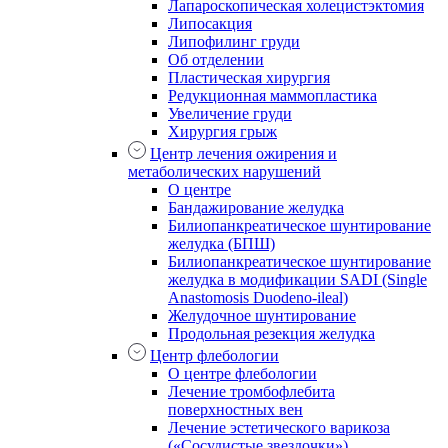
Лапароскопическая холецистэктомия
Липосакция
Липофилинг груди
Об отделении
Пластическая хирургия
Редукционная маммопластика
Увеличение груди
Хирургия грыж
Центр лечения ожирения и
метаболических нарушений
О центре
Бандажирование желудка
Билиопанкреатическое шунтирование
желудка (БПШ)
Билиопанкреатическое шунтирование
желудка в модификации SADI (Single
Anastomosis Duodeno-ileal)
Желудочное шунтирование
Продольная резекция желудка
Центр флебологии
О центре флебологии
Лечение тромбофлебита
поверхностных вен
Лечение эстетического варикоза
(«Сосудистые звездочки»)