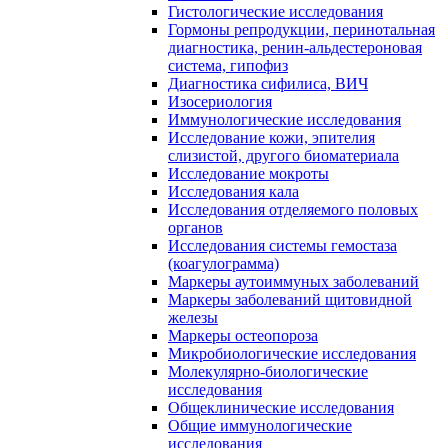
Гистологические исследования
Гормоны репродукции, перинотальная
диагностика, ренин-альдестероновая
система, гипофиз
Диагностика сифилиса, ВИЧ
Изосериология
Иммунологические исследования
Исследование кожи, эпителия
слизистой, другого биоматериала
Исследование мокроты
Исследования кала
Исследования отделяемого половых
органов
Исследования системы гемостаза
(коагулограмма)
Маркеры аутоиммуных заболеваний
Маркеры заболеваний щитовидной
железы
Маркеры остеопороза
Микробиологические исследования
Молекулярно-биологические
исследования
Общеклинические исследования
Общие иммунологические
исследования