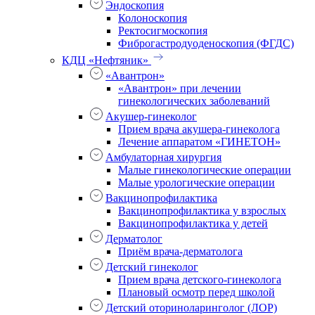
Эндоскопия
Колоноскопия
Ректосигмоскопия
Фиброгастродуоденоскопия (ФГДС)
КДЦ «Нефтяник»
«Авантрон»
«Авантрон» при лечении
гинекологических заболеваний
Акушер-гинеколог
Прием врача акушера-гинеколога
Лечение аппаратом «ГИНЕТОН»
Амбулаторная хирургия
Малые гинекологические операции
Малые урологические операции
Вакцинопрофилактика
Вакцинопрофилактика у взрослых
Вакцинопрофилактика у детей
Дерматолог
Приём врача-дерматолога
Детский гинеколог
Прием врача детского-гинеколога
Плановый осмотр перед школой
Детский оториноларинголог (ЛОР)