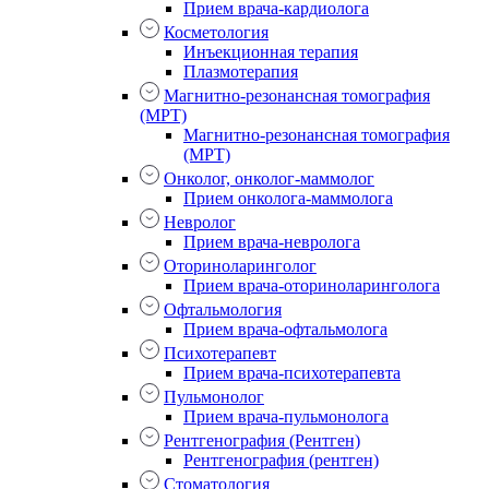
Прием врача-кардиолога
Косметология
Инъекционная терапия
Плазмотерапия
Магнитно-резонансная томография
(МРТ)
Магнитно-резонансная томография
(МРТ)
Онколог, онколог-маммолог
Прием онколога-маммолога
Невролог
Прием врача-невролога
Оториноларинголог
Прием врача-оториноларинголога
Офтальмология
Прием врача-офтальмолога
Психотерапевт
Прием врача-психотерапевта
Пульмонолог
Прием врача-пульмонолога
Рентгенография (Рентген)
Рентгенография (рентген)
Стоматология