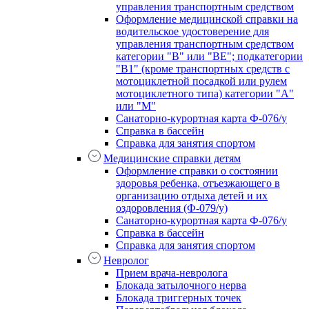
управления транспортным средством
Оформление медицинской справки на
водительское удостоверение для
управления транспортным средством
категории "В" или "BE"; подкатегории
"В1" (кроме транспортных средств с
мотоциклетной посадкой или рулем
мотоциклетного типа) категории "А"
или "М"
Санаторно-курортная карта Ф-076/у
Справка в бассейн
Справка для занятия спортом
Медицинские справки детям
Оформление справки о состоянии
здоровья ребенка, отъезжающего в
организацию отдыха детей и их
оздоровления (Ф-079/у)
Санаторно-курортная карта Ф-076/у
Справка в бассейн
Справка для занятия спортом
Невролог
Прием врача-невролога
Блокада затылочного нерва
Блокада триггерных точек