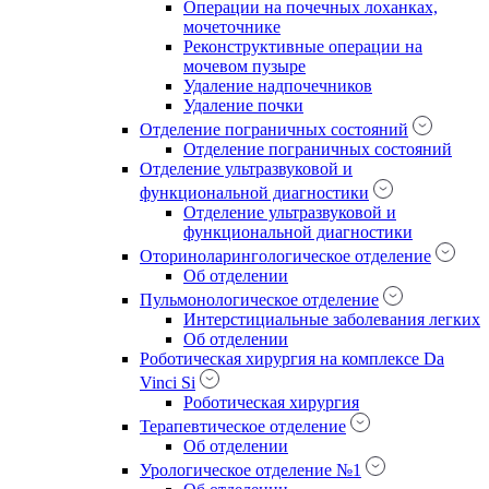
Операции на почечных лоханках,
мочеточнике
Реконструктивные операции на
мочевом пузыре
Удаление надпочечников
Удаление почки
Отделение пограничных состояний
Отделение пограничных состояний
Отделение ультразвуковой и
функциональной диагностики
Отделение ультразвуковой и
функциональной диагностики
Оториноларингологическое отделение
Об отделении
Пульмонологическое отделение
Интерстициальные заболевания легких
Об отделении
Роботическая хирургия на комплексе Da
Vinci Si
Роботическая хирургия
Терапевтическое отделение
Об отделении
Урологическое отделение №1