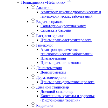
Поликлиника «Нефтяник»
Авантрон
Авантрон: лечение урологических и
гинекологических заболеваний
Выдача справок
Санаторно-курортная карта
Справка в бассейн
Гастроэнтеролог
Прием врача-гастроэнтеролога
Гинеколог
Авантрон для лечения
гинекологических заболеваний
Плазмотерапия
Прием врача-гинеколога
Денситометрия
Денситометрия
Дерматовенеролог
Прием врача-дерматовенеролога
Дневной стационар
Дневной стационар
Капельницы красоты и здоровья
(Инфузионная терапия)
Кардиолог