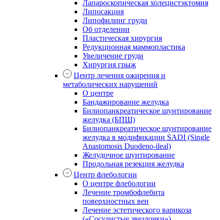
Лапароскопическая холецистэктомия
Липосакция
Липофилинг груди
Об отделении
Пластическая хирургия
Редукционная маммопластика
Увеличение груди
Хирургия грыж
Центр лечения ожирения и
метаболических нарушений
О центре
Бандажирование желудка
Билиопанкреатическое шунтирование
желудка (БПШ)
Билиопанкреатическое шунтирование
желудка в модификации SADI (Single
Anastomosis Duodeno-ileal)
Желудочное шунтирование
Продольная резекция желудка
Центр флебологии
О центре флебологии
Лечение тромбофлебита
поверхностных вен
Лечение эстетического варикоза
(«Сосудистые звездочки»)