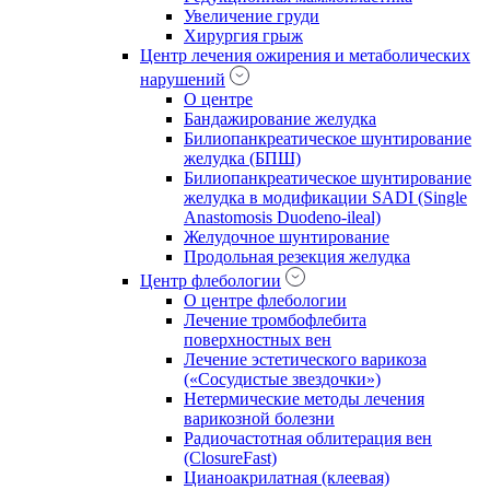
Увеличение груди
Хирургия грыж
Центр лечения ожирения и метаболических
нарушений
О центре
Бандажирование желудка
Билиопанкреатическое шунтирование
желудка (БПШ)
Билиопанкреатическое шунтирование
желудка в модификации SADI (Single
Anastomosis Duodeno-ileal)
Желудочное шунтирование
Продольная резекция желудка
Центр флебологии
О центре флебологии
Лечение тромбофлебита
поверхностных вен
Лечение эстетического варикоза
(«Сосудистые звездочки»)
Нетермические методы лечения
варикозной болезни
Радиочастотная облитерация вен
(ClosureFast)
Цианоакрилатная (клеевая)