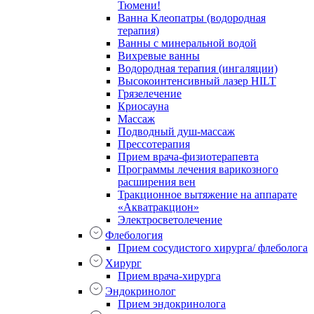
Тюмени!
Ванна Клеопатры (водородная
терапия)
Ванны с минеральной водой
Вихревые ванны
Водородная терапия (ингаляции)
Высокоинтенсивный лазер HILT
Грязелечение
Криосауна
Массаж
Подводный душ-массаж
Прессотерапия
Прием врача-физиотерапевта
Программы лечения варикозного
расширения вен
Тракционное вытяжение на аппарате
«Акватракцион»
Электросветолечение
Флебология
Прием сосудистого хирурга/ флеболога
Хирург
Прием врача-хирурга
Эндокринолог
Прием эндокринолога