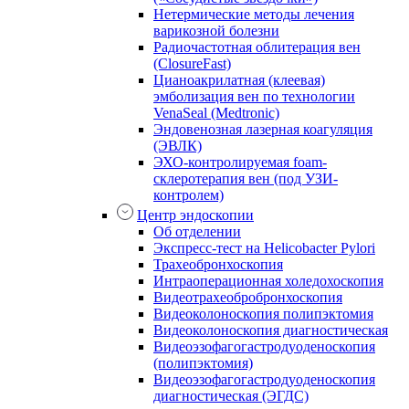
Нетермические методы лечения
варикозной болезни
Радиочастотная облитерация вен
(ClosureFast)
Цианоакрилатная (клеевая)
эмболизация вен по технологии
VenaSeal (Medtronic)
Эндовенозная лазерная коагуляция
(ЭВЛК)
ЭХО-контролируемая foam-
склеротерапия вен (под УЗИ-
контролем)
Центр эндоскопии
Об отделении
Экспресс-тест на Helicobacter Pylori
Трахеобронхоскопия
Интраоперационная холедохоскопия
Видеотрахеобробронхоскопия
Видеоколоноскопия полипэктомия
Видеоколоноскопия диагностическая
Видеоэзофагогастродуоденоскопия
(полипэктомия)
Видеоэзофагогастродуоденоскопия
диагностическая (ЭГДС)