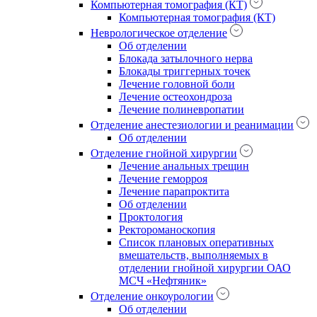
Компьютерная томография (КТ)
Компьютерная томография (КТ)
Неврологическое отделение
Об отделении
Блокада затылочного нерва
Блокады триггерных точек
Лечение головной боли
Лечение остеохондроза
Лечение полиневропатии
Отделение анестезиологии и реанимации
Об отделении
Отделение гнойной хирургии
Лечение анальных трещин
Лечение геморроя
Лечение парапроктита
Об отделении
Проктология
Ректороманоскопия
Список плановых оперативных
вмешательств, выполняемых в
отделении гнойной хирургии ОАО
МСЧ «Нефтяник»
Отделение онкоурологии
Об отделении