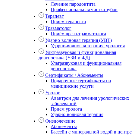
Лечение пародонтита
Профессиональная чистка зубов
Терапевт
Прием терапевта
Травматолог
Приём врача-травматолога
Ударно-волновая терапия (УВТ)
Ударно-волновая терапия: урология
Ультразвуковая и функциональная
диагностика (УЗИ и ФД)
Ультразвуковая и функциональная
диагностика
Сертификаты / Абонементы
Подарочные сертификаты на
медицинские услуги
Уролог
Авантрон для лечения урологических
заболеваний
Прием уролога
Ударно-волновая терапия
Физиолечение
Абонементы
Бассейн с минеральной водой в центре