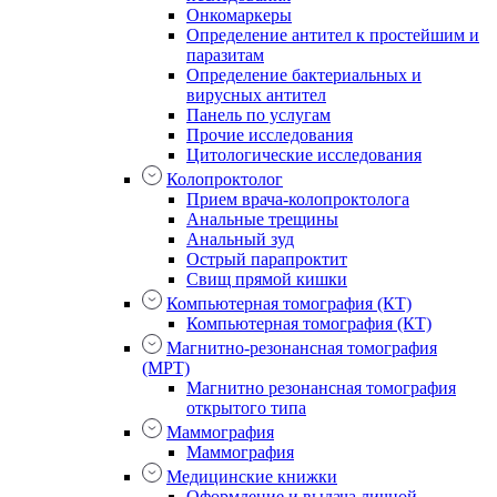
Онкомаркеры
Определение антител к простейшим и
паразитам
Определение бактериальных и
вирусных антител
Панель по услугам
Прочие исследования
Цитологические исследования
Колопроктолог
Прием врача-колопроктолога
Анальные трещины
Анальный зуд
Острый парапроктит
Свищ прямой кишки
Компьютерная томография (КТ)
Компьютерная томография (КТ)
Магнитно-резонансная томография
(МРТ)
Магнитно резонансная томография
открытого типа
Маммография
Маммография
Медицинские книжки
Оформление и выдача личной