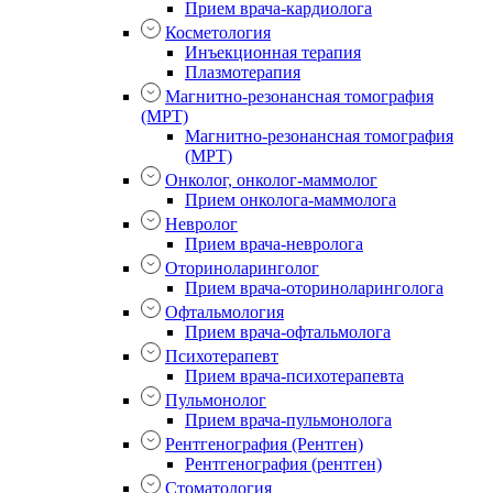
Прием врача-кардиолога
Косметология
Инъекционная терапия
Плазмотерапия
Магнитно-резонансная томография
(МРТ)
Магнитно-резонансная томография
(МРТ)
Онколог, онколог-маммолог
Прием онколога-маммолога
Невролог
Прием врача-невролога
Оториноларинголог
Прием врача-оториноларинголога
Офтальмология
Прием врача-офтальмолога
Психотерапевт
Прием врача-психотерапевта
Пульмонолог
Прием врача-пульмонолога
Рентгенография (Рентген)
Рентгенография (рентген)
Стоматология