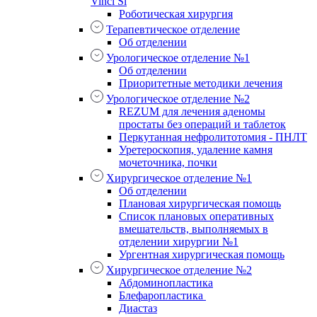
Vinci Si
Роботическая хирургия
Терапевтическое отделение
Об отделении
Урологическое отделение №1
Об отделении
Приоритетные методики лечения
Урологическое отделение №2
REZUM для лечения аденомы
простаты без операций и таблеток
Перкутанная нефролитотомия - ПНЛТ
Уретероскопия, удаление камня
мочеточника, почки
Хирургическое отделение №1
Об отделении
Плановая хирургическая помощь
Список плановых оперативных
вмешательств, выполняемых в
отделении хирургии №1
Ургентная хирургическая помощь
Хирургическое отделение №2
Абдоминопластика
Блефаропластика
Диастаз