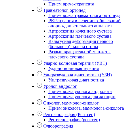
Прием врача-терапевта
Травматолог-ортопед
Прием врача травматолога-ортопеда
PRP-терапия в лечении заболеваний
опорно-двигательного аппарата
Артроскопия коленного сустава
Артроскопия плечевого сустава
Вальгусная деформация первого
(большого) пальца стопы
Разрыв вращательной манжеты
плечевого сустава
Ударно-волновая терапия (УВТ)
Ударно-волновая терапия
Ультразвуковая диагностика (УЗИ)
Ультразвуковая диагностика
Уролог-андролог
Прием врача уролога-андролога
Прием врача уролога для женщин
Онколог, маммолог-онколог
Прием онколога, маммолога-онколога
Рентгенография (Рентген)
Рентгенография (рентген)
Флюорография