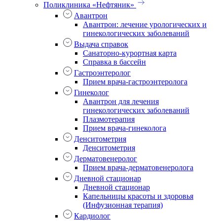
Поликлиника «Нефтяник»
Авантрон
Авантрон: лечение урологических и
гинекологических заболеваний
Выдача справок
Санаторно-курортная карта
Справка в бассейн
Гастроэнтеролог
Прием врача-гастроэнтеролога
Гинеколог
Авантрон для лечения
гинекологических заболеваний
Плазмотерапия
Прием врача-гинеколога
Денситометрия
Денситометрия
Дерматовенеролог
Прием врача-дерматовенеролога
Дневной стационар
Дневной стационар
Капельницы красоты и здоровья
(Инфузионная терапия)
Кардиолог