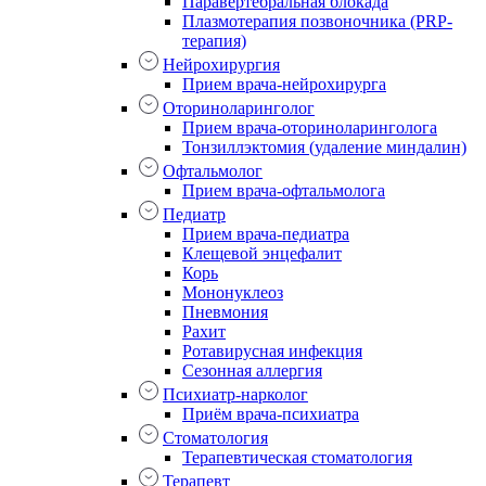
Паравертебральная блокада
Плазмотерапия позвоночника (PRP-
терапия)
Нейрохирургия
Прием врача-нейрохирурга
Оториноларинголог
Прием врача-оториноларинголога
Тонзиллэктомия (удаление миндалин)
Офтальмолог
Прием врача-офтальмолога
Педиатр
Прием врача-педиатра
Клещевой энцефалит
Корь
Мононуклеоз
Пневмония
Рахит
Ротавирусная инфекция
Сезонная аллергия
Психиатр-нарколог
Приём врача-психиатра
Стоматология
Терапевтическая стоматология
Терапевт