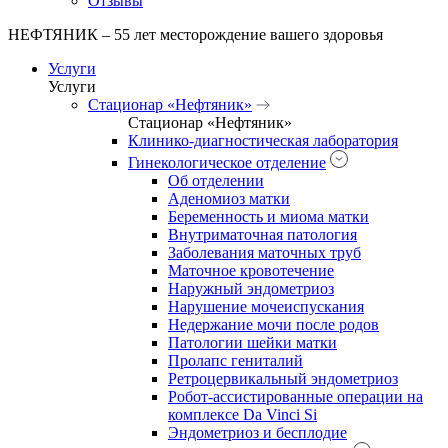
Отзывы
НЕФТЯНИК – 55 лет месторождение вашего здоровья
Услуги
Услуги
Стационар «Нефтяник»
Стационар «Нефтяник»
Клинико-диагностическая лаборатория
Гинекологическое отделение
Об отделении
Аденомиоз матки
Беременность и миома матки
Внутриматочная патология
Заболевания маточных труб
Маточное кровотечение
Наружный эндометриоз
Нарушение мочеиспускания
Недержание мочи после родов
Патологии шейки матки
Пролапс гениталий
Ретроцервикальный эндометриоз
Робот-ассистированные операции на
комплексе Da Vinci Si
Эндометриоз и бесплодие