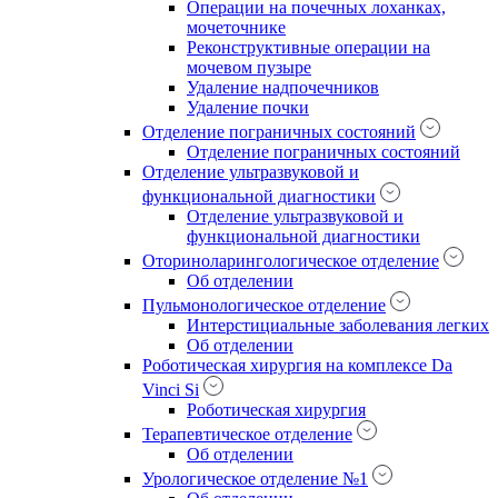
Операции на почечных лоханках,
мочеточнике
Реконструктивные операции на
мочевом пузыре
Удаление надпочечников
Удаление почки
Отделение пограничных состояний
Отделение пограничных состояний
Отделение ультразвуковой и
функциональной диагностики
Отделение ультразвуковой и
функциональной диагностики
Оториноларингологическое отделение
Об отделении
Пульмонологическое отделение
Интерстициальные заболевания легких
Об отделении
Роботическая хирургия на комплексе Da
Vinci Si
Роботическая хирургия
Терапевтическое отделение
Об отделении
Урологическое отделение №1