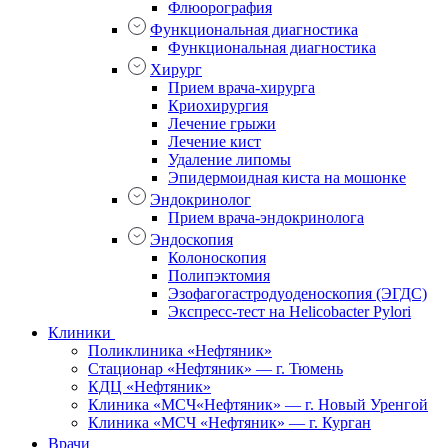
Флюорография
Функциональная диагностика
Функциональная диагностика
Хирург
Прием врача-хирурга
Криохирургия
Лечение грыжи
Лечение кист
Удаление липомы
Эпидермоидная киста на мошонке
Эндокринолог
Прием врача-эндокринолога
Эндоскопия
Колоноскопия
Полипэктомия
Эзофагогастродуоденоскопия (ЭГДС)
Экспресс-тест на Helicobacter Pylori
Клиники
Поликлиника «Нефтяник»
Стационар «Нефтяник» — г. Тюмень
КДЦ «Нефтяник»
Клиника «МСЧ«Нефтяник» — г. Новый Уренгой
Клиника «МСЧ «Нефтяник» — г. Курган
Врачи