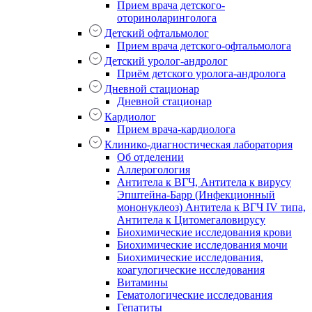
Прием врача детского-
оториноларинголога
Детский офтальмолог
Прием врача детского-офтальмолога
Детский уролог-андролог
Приём детского уролога-андролога
Дневной стационар
Дневной стационар
Кардиолог
Прием врача-кардиолога
Клинико-диагностическая лаборатория
Об отделении
Аллерогология
Антитела к ВГЧ, Антитела к вирусу
Эпштейна-Барр (Инфекционный
мононуклеоз) Антитела к ВГЧ IV типа,
Антитела к Цитомегаловирусу
Биохимические исследования крови
Биохимические исследования мочи
Биохимические исследования,
коагулогические исследования
Витамины
Гематологические исследования
Гепатиты