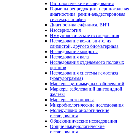
Гистологические исследования
Гормоны репродукции, перинотальная
диагностика, ренин-альдестероновая
система, гипофиз
Диагностика сифилиса, ВИЧ
Изосериология
Иммунологические исследования
Исследование кожи, эпителия
слизистой, другого биоматериала
Исследование мокроты
Исследования кала
Исследования отделяемого половых
органов
Исследования системы гемостаза
(коагулограмма)
Маркеры аутоиммуных заболеваний
Маркеры заболеваний щитовидной
железы
Маркеры остеопороза
Микробиологические исследования
Молекулярно-биологические
исследования
Общеклинические исследования
Общие иммунологические
исследования