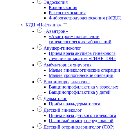
Эндоскопия
Колоноскопия
Ректосигмоскопия
Фиброгастродуоденоскопия (ФГДС)
КДЦ «Нефтяник»
«Авантрон»
«Авантрон» при лечении
гинекологических заболеваний
Акушер-гинеколог
Прием врача акушера-гинеколога
Лечение аппаратом «ГИНЕТОН»
Амбулаторная хирургия
Малые гинекологические операции
Малые урологические операции
Вакцинопрофилактика
Вакцинопрофилактика у взрослых
Вакцинопрофилактика у детей
Дерматолог
Приём врача-дерматолога
Детский гинеколог
Прием врача детского-гинеколога
Плановый осмотр перед школой
Детский оториноларинголог (ЛОР)