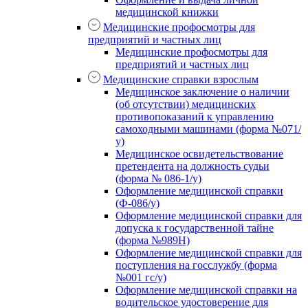
медицинской книжки
Медицинские профосмотры для
предприятий и частных лиц
Медицинские профосмотры для
предприятий и частных лиц
Медицинские справки взрослым
Медицинское заключение о наличии
(об отсутствии) медицинских
противопоказаний к управлению
самоходными машинами (форма №071/
у)
Медицинское освидетельствование
претендента на должность судьи
(форма № 086-1/у)
Оформление медицинской справки
(Ф-086/у)
Оформление медицинской справки для
допуска к государственной тайне
(форма №989Н)
Оформление медицинской справки для
поступления на госслужбу (форма
№001 гс/у)
Оформление медицинской справки на
водительское удостоверение для