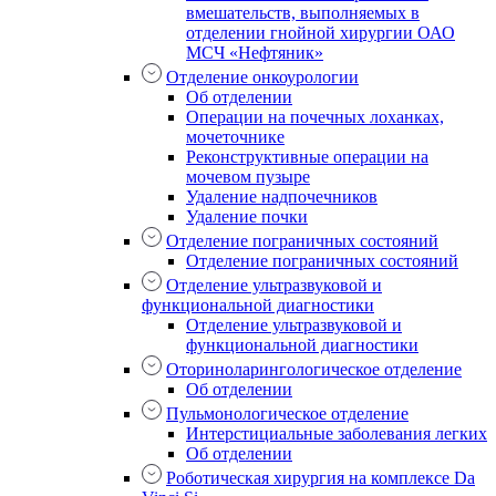
вмешательств, выполняемых в
отделении гнойной хирургии ОАО
МСЧ «Нефтяник»
Отделение онкоурологии
Об отделении
Операции на почечных лоханках,
мочеточнике
Реконструктивные операции на
мочевом пузыре
Удаление надпочечников
Удаление почки
Отделение пограничных состояний
Отделение пограничных состояний
Отделение ультразвуковой и
функциональной диагностики
Отделение ультразвуковой и
функциональной диагностики
Оториноларингологическое отделение
Об отделении
Пульмонологическое отделение
Интерстициальные заболевания легких
Об отделении
Роботическая хирургия на комплексе Da