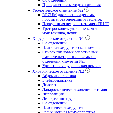
Об отделении
Приоритетные методики лечения
Урологическое отделение №2
REZUM для лечения аденомы
простаты без операций и таблеток
Перкутанная нефролитотомия - ПНЛТ
Уретероскопия, удаление камня
мочеточника, почки
Хирургическое отделение №1
Об отделении
Плановая хирургическая помощь
Список плановых оперативных
вмешательств, выполняемых в
отделении хирургии №1
Ургентная хирургическая помощь
Хирургическое отделение №2
Абдоминопластика
Блефаропластика
Диастаз
Лапароскопическая холецистэктомия
Липосакция
Липофилинг груди
Об отделении
Пластическая хирургия
Редукционная маммопластика