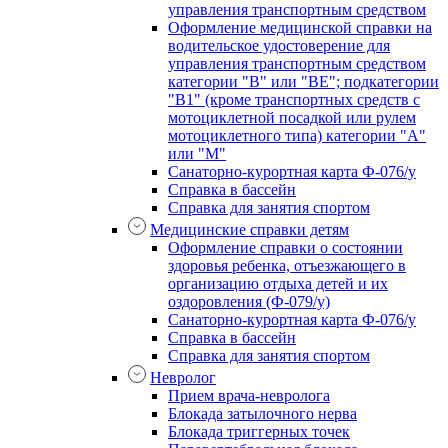
управления транспортным средством
Оформление медицинской справки на
водительское удостоверение для
управления транспортным средством
категории "В" или "BE"; подкатегории
"В1" (кроме транспортных средств с
мотоциклетной посадкой или рулем
мотоциклетного типа) категории "А"
или "М"
Санаторно-курортная карта Ф-076/у
Справка в бассейн
Справка для занятия спортом
Медицинские справки детям
Оформление справки о состоянии
здоровья ребенка, отъезжающего в
организацию отдыха детей и их
оздоровления (Ф-079/у)
Санаторно-курортная карта Ф-076/у
Справка в бассейн
Справка для занятия спортом
Невролог
Прием врача-невролога
Блокада затылочного нерва
Блокада триггерных точек