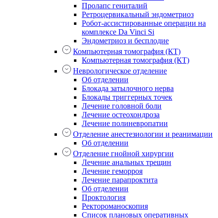
Пролапс гениталий
Ретроцервикальный эндометриоз
Робот-ассистированные операции на
комплексе Da Vinci Si
Эндометриоз и бесплодие
Компьютерная томография (КТ)
Компьютерная томография (КТ)
Неврологическое отделение
Об отделении
Блокада затылочного нерва
Блокады триггерных точек
Лечение головной боли
Лечение остеохондроза
Лечение полиневропатии
Отделение анестезиологии и реанимации
Об отделении
Отделение гнойной хирургии
Лечение анальных трещин
Лечение геморроя
Лечение парапроктита
Об отделении
Проктология
Ректороманоскопия
Список плановых оперативных