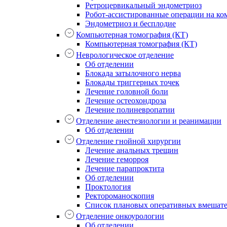
Ретроцервикальный эндометриоз
Робот-ассистированные операции на ком
Эндометриоз и бесплодие
Компьютерная томография (КТ)
Компьютерная томография (КТ)
Неврологическое отделение
Об отделении
Блокада затылочного нерва
Блокады триггерных точек
Лечение головной боли
Лечение остеохондроза
Лечение полиневропатии
Отделение анестезиологии и реанимации
Об отделении
Отделение гнойной хирургии
Лечение анальных трещин
Лечение геморроя
Лечение парапроктита
Об отделении
Проктология
Ректороманоскопия
Список плановых оперативных вмешат
Отделение онкоурологии
Об отделении