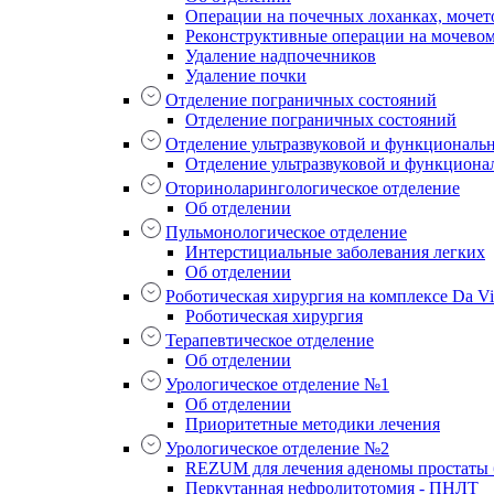
Операции на почечных лоханках, мочет
Реконструктивные операции на мочево
Удаление надпочечников
Удаление почки
Отделение пограничных состояний
Отделение пограничных состояний
Отделение ультразвуковой и функциональ
Отделение ультразвуковой и функциона
Оториноларингологическое отделение
Об отделении
Пульмонологическое отделение
Интерстициальные заболевания легких
Об отделении
Роботическая хирургия на комплексе Da Vin
Роботическая хирургия
Терапевтическое отделение
Об отделении
Урологическое отделение №1
Об отделении
Приоритетные методики лечения
Урологическое отделение №2
REZUM для лечения аденомы простаты б
Перкутанная нефролитотомия - ПНЛТ