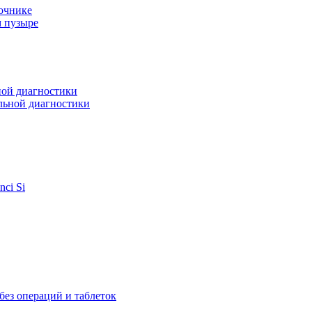
очнике
м пузыре
ной диагностики
льной диагностики
ci Si
ез операций и таблеток