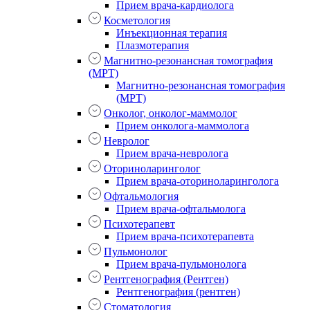
Прием врача-кардиолога
Косметология
Инъекционная терапия
Плазмотерапия
Магнитно-резонансная томография
(МРТ)
Магнитно-резонансная томография
(МРТ)
Онколог, онколог-маммолог
Прием онколога-маммолога
Невролог
Прием врача-невролога
Оториноларинголог
Прием врача-оториноларинголога
Офтальмология
Прием врача-офтальмолога
Психотерапевт
Прием врача-психотерапевта
Пульмонолог
Прием врача-пульмонолога
Рентгенография (Рентген)
Рентгенография (рентген)
Стоматология