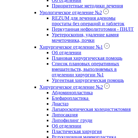
Об отделении
Приоритетные методики лечения
Урологическое отделение №2
REZUM для лечения аденомы
простаты без операций и таблеток
Перкутанная нефролитотомия - ПНЛТ
Уретероскопия, удаление камня
мочеточника, почки
Хирургическое отделение №1
Об отделении
Плановая хирургическая помощь
Список плановых оперативных
вмешательств, выполняемых в
отделении хирургии №1
Ургентная хирургическая помощь
Хирургическое отделение №2
Абдоминопластика
Блефаропластика
Диастаз
Лапароскопическая холецистэктомия
Липосакция
Липофилинг груди
Об отделении
Пластическая хирургия
Редукционная маммопластика