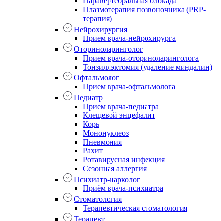
Паравертебральная блокада
Плазмотерапия позвоночника (PRP-
терапия)
Нейрохирургия
Прием врача-нейрохирурга
Оториноларинголог
Прием врача-оториноларинголога
Тонзиллэктомия (удаление миндалин)
Офтальмолог
Прием врача-офтальмолога
Педиатр
Прием врача-педиатра
Клещевой энцефалит
Корь
Мононуклеоз
Пневмония
Рахит
Ротавирусная инфекция
Сезонная аллергия
Психиатр-нарколог
Приём врача-психиатра
Стоматология
Терапевтическая стоматология
Терапевт