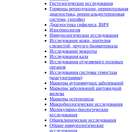
Гистологические исследования
Гормоны репродукции, перинотальная
диагностика, ренин-альдестероновая
система, гипофиз
Диагностика сифилиса, ВИЧ
Изосериология
Иммунологические исследования
Исследование кожи, эпителия
слизистой, другого биоматериала
Исследование мокроты
Исследования кала
Исследования отделяемого половых
органов
Исследования системы гемостаза
(коагулограмма)
Маркеры аутоиммуных заболеваний
Маркеры заболеваний щитовидной
железы
Маркеры остеопороза
Микробиологические исследования
Молекулярно-биологические
исследования
Общеклинические исследования
Общие иммунологические
исследования