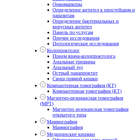
Онкомаркеры
Определение антител к простейшим и
паразитам
Определение бактериальных и
вирусных антител
Панель по услугам
Прочие исследования
Цитологические исследования
Колопроктолог
Прием врача-колопроктолога
Анальные трещины
Анальный зуд
Острый парапроктит
Свищ прямой кишки
Компьютерная томография (КТ)
Компьютерная томография (КТ)
Магнитно-резонансная томография
(МРТ)
Магнитно резонансная томография
открытого типа
Маммография
Маммография
Медицинские книжки
Оформление и выдача личной