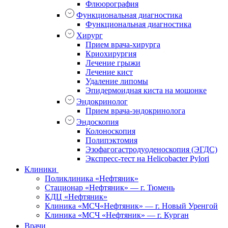
Флюорография
Функциональная диагностика
Функциональная диагностика
Хирург
Прием врача-хирурга
Криохирургия
Лечение грыжи
Лечение кист
Удаление липомы
Эпидермоидная киста на мошонке
Эндокринолог
Прием врача-эндокринолога
Эндоскопия
Колоноскопия
Полипэктомия
Эзофагогастродуоденоскопия (ЭГДС)
Экспресс-тест на Helicobacter Pylori
Клиники
Поликлиника «Нефтяник»
Стационар «Нефтяник» — г. Тюмень
КДЦ «Нефтяник»
Клиника «МСЧ«Нефтяник» — г. Новый Уренгой
Клиника «МСЧ «Нефтяник» — г. Курган
Врачи