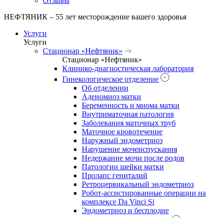
Отзывы
НЕФТЯНИК – 55 лет месторождение вашего здоровья
Услуги
Услуги
Стационар «Нефтяник»
Стационар «Нефтяник»
Клинико-диагностическая лаборатория
Гинекологическое отделение
Об отделении
Аденомиоз матки
Беременность и миома матки
Внутриматочная патология
Заболевания маточных труб
Маточное кровотечение
Наружный эндометриоз
Нарушение мочеиспускания
Недержание мочи после родов
Патологии шейки матки
Пролапс гениталий
Ретроцервикальный эндометриоз
Робот-ассистированные операции на
комплексе Da Vinci Si
Эндометриоз и бесплодие