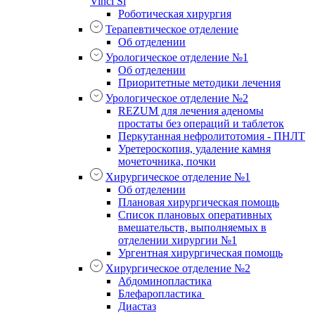
Vinci Si
Роботическая хирургия
Терапевтическое отделение
Об отделении
Урологическое отделение №1
Об отделении
Приоритетные методики лечения
Урологическое отделение №2
REZUM для лечения аденомы
простаты без операций и таблеток
Перкутанная нефролитотомия - ПНЛТ
Уретероскопия, удаление камня
мочеточника, почки
Хирургическое отделение №1
Об отделении
Плановая хирургическая помощь
Список плановых оперативных
вмешательств, выполняемых в
отделении хирургии №1
Ургентная хирургическая помощь
Хирургическое отделение №2
Абдоминопластика
Блефаропластика
Диастаз