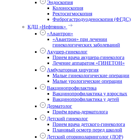
Эндоскопия
Колоноскопия
Ректосигмоскопия
Фиброгастродуоденоскопия (ФГДС)
КДЦ «Нефтяник»
«Авантрон»
«Авантрон» при лечении
гинекологических заболеваний
Акушер-гинеколог
Прием врача акушера-гинеколога
Лечение аппаратом «ГИНЕТОН»
Амбулаторная хирургия
Малые гинекологические операции
Малые урологические операции
Вакцинопрофилактика
Вакцинопрофилактика у взрослых
Вакцинопрофилактика у детей
Дерматолог
Приём врача-дерматолога
Детский гинеколог
Прием врача детского-гинеколога
Плановый осмотр перед школой
Детский оториноларинголог (ЛОР)