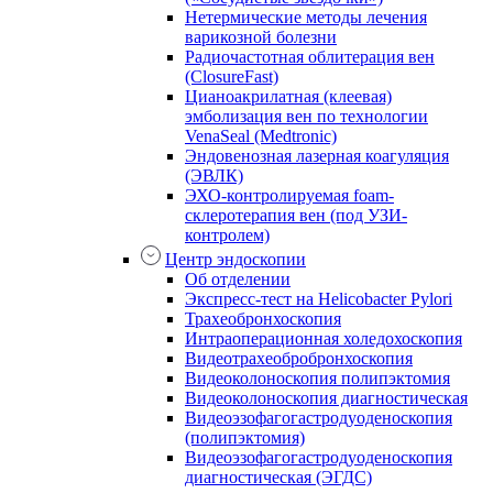
Нетермические методы лечения
варикозной болезни
Радиочастотная облитерация вен
(ClosureFast)
Цианоакрилатная (клеевая)
эмболизация вен по технологии
VenaSeal (Medtronic)
Эндовенозная лазерная коагуляция
(ЭВЛК)
ЭХО-контролируемая foam-
склеротерапия вен (под УЗИ-
контролем)
Центр эндоскопии
Об отделении
Экспресс-тест на Helicobacter Pylori
Трахеобронхоскопия
Интраоперационная холедохоскопия
Видеотрахеобробронхоскопия
Видеоколоноскопия полипэктомия
Видеоколоноскопия диагностическая
Видеоэзофагогастродуоденоскопия
(полипэктомия)
Видеоэзофагогастродуоденоскопия
диагностическая (ЭГДС)