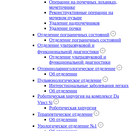
Операции на почечных лоханках,
мочеточнике
Реконструктивные операции на
мочевом пузыре
Удаление надпочечников
Удаление почки
Отделение пограничных состояний
Отделение пограничных состояний
Отделение ультразвуковой и
функциональной диагностики
Отделение ультразвуковой и
функциональной диагностики
Оториноларингологическое отделение
Об отделении
Пульмонологическое отделение
Интерстициальные заболевания легких
Об отделении
Роботическая хирургия на комплексе Da
Vinci Si
Роботическая хирургия
Терапевтическое отделение
Об отделении
Урологическое отделение №1