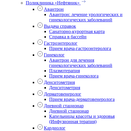
Поликлиника «Нефтяник»
Авантрон
Авантрон: лечение урологических и
гинекологических заболеваний
Выдача справок
Санаторно-курортная карта
Справка в бассейн
Гастроэнтеролог
Прием врача-гастроэнтеролога
Гинеколог
Авантрон для лечения
гинекологических заболеваний
Плазмотерапия
Прием врача-гинеколога
Денситометрия
Денситометрия
Дерматовенеролог
Прием врача-дерматовенеролога
Дневной стационар
Дневной стационар
Капельницы красоты и здоровья
(Инфузионная терапия)
Кардиолог