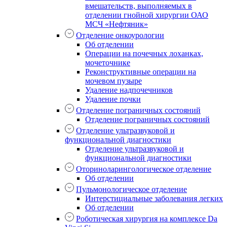
вмешательств, выполняемых в
отделении гнойной хирургии ОАО
МСЧ «Нефтяник»
Отделение онкоурологии
Об отделении
Операции на почечных лоханках,
мочеточнике
Реконструктивные операции на
мочевом пузыре
Удаление надпочечников
Удаление почки
Отделение пограничных состояний
Отделение пограничных состояний
Отделение ультразвуковой и
функциональной диагностики
Отделение ультразвуковой и
функциональной диагностики
Оториноларингологическое отделение
Об отделении
Пульмонологическое отделение
Интерстициальные заболевания легких
Об отделении
Роботическая хирургия на комплексе Da