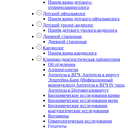
Прием врача детского-
оториноларинголога
Детский офтальмолог
Прием врача детского-офтальмолога
Детский уролог-андролог
Приём детского уролога-андролога
Дневной стационар
Дневной стационар
Кардиолог
Прием врача-кардиолога
Клинико-диагностическая лаборатория
Об отделении
Аллерогология
Антитела к ВГЧ, Антитела к вирусу
Эпштейна-Барр (Инфекционный
мононуклеоз) Антитела к ВГЧ IV типа,
Антитела к Цитомегаловирусу
Биохимические исследования крови
Биохимические исследования мочи
Биохимические исследования,
коагулогические исследования
Витамины
Гематологические исследования
Гепатиты