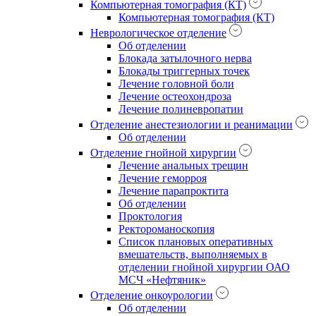
Компьютерная томография (КТ)
Компьютерная томография (КТ)
Неврологическое отделение
Об отделении
Блокада затылочного нерва
Блокады триггерных точек
Лечение головной боли
Лечение остеохондроза
Лечение полиневропатии
Отделение анестезиологии и реанимации
Об отделении
Отделение гнойной хирургии
Лечение анальных трещин
Лечение геморроя
Лечение парапроктита
Об отделении
Проктология
Ректороманоскопия
Список плановых оперативных
вмешательств, выполняемых в
отделении гнойной хирургии ОАО
МСЧ «Нефтяник»
Отделение онкоурологии
Об отделении