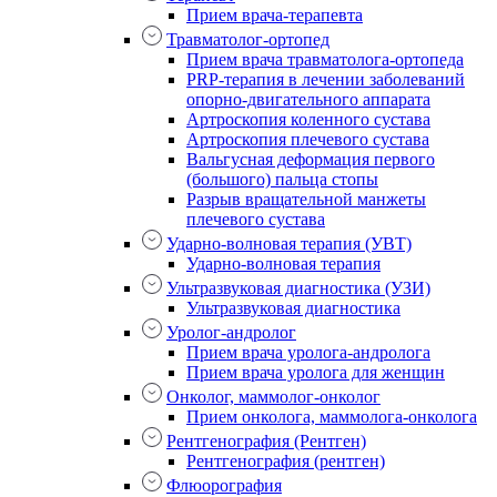
Прием врача-терапевта
Травматолог-ортопед
Прием врача травматолога-ортопеда
PRP-терапия в лечении заболеваний
опорно-двигательного аппарата
Артроскопия коленного сустава
Артроскопия плечевого сустава
Вальгусная деформация первого
(большого) пальца стопы
Разрыв вращательной манжеты
плечевого сустава
Ударно-волновая терапия (УВТ)
Ударно-волновая терапия
Ультразвуковая диагностика (УЗИ)
Ультразвуковая диагностика
Уролог-андролог
Прием врача уролога-андролога
Прием врача уролога для женщин
Онколог, маммолог-онколог
Прием онколога, маммолога-онколога
Рентгенография (Рентген)
Рентгенография (рентген)
Флюорография