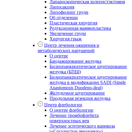
Лапароскопическая холецистэктомия
Липосакция
Липофилинг груди
Об отделении
Пластическая хирургия
Редукционная маммопластика
Увеличение груди
Хирургия грыж
Центр лечения ожирения и
метаболических нарушений
О центре
Бандажирование желудка
Билиопанкреатическое шунтирование
желудка (БПШ)
Билиопанкреатическое шунтирование
желудка в модификации SADI (Single
Anastomosis Duodeno-ileal)
Желудочное шунтирование
Продольная резекция желудка
Центр флебологии
О центре флебологии
Лечение тромбофлебита
поверхностных вен
Лечение эстетического варикоза
(«Сосудистые звездочки»)