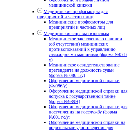
медицинской книжки
Медицинские профосмотры для
предприятий и частных лиц
Медицинские профосмотры для
предприятий и частных лиц
Медицинские справки взрослым
Медицинское заключение о наличии
(об отсутствии) медицинских
противопоказаний к управлению
самоходными машинами (форма №071/
у)
Медицинское освидетельствование
претендента на должность судьи
(форма № 086-1/у)
Оформление медицинской справки
(Ф-086/у)
Оформление медицинской справки для
допуска к государственной тайне
(форма №989Н)
Оформление медицинской справки для
поступления на госслужбу (форма
№001 гс/у)
Оформление медицинской справки на
водительское удостоверение для