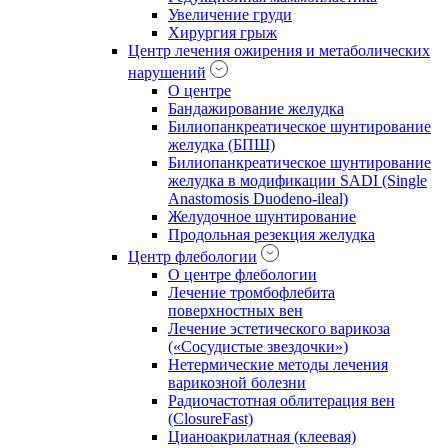
Увеличение груди
Хирургия грыж
Центр лечения ожирения и метаболических
нарушений
О центре
Бандажирование желудка
Билиопанкреатическое шунтирование
желудка (БПШ)
Билиопанкреатическое шунтирование
желудка в модификации SADI (Single
Anastomosis Duodeno-ileal)
Желудочное шунтирование
Продольная резекция желудка
Центр флебологии
О центре флебологии
Лечение тромбофлебита
поверхностных вен
Лечение эстетического варикоза
(«Сосудистые звездочки»)
Нетермические методы лечения
варикозной болезни
Радиочастотная облитерация вен
(ClosureFast)
Цианоакрилатная (клеевая)