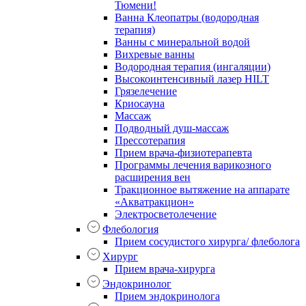
Тюмени!
Ванна Клеопатры (водородная
терапия)
Ванны с минеральной водой
Вихревые ванны
Водородная терапия (ингаляции)
Высокоинтенсивный лазер HILT
Грязелечение
Криосауна
Массаж
Подводный душ-массаж
Прессотерапия
Прием врача-физиотерапевта
Программы лечения варикозного
расширения вен
Тракционное вытяжение на аппарате
«Акватракцион»
Электросветолечение
Флебология
Прием сосудистого хирурга/ флеболога
Хирург
Прием врача-хирурга
Эндокринолог
Прием эндокринолога