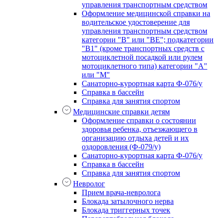
управления транспортным средством
Оформление медицинской справки на
водительское удостоверение для
управления транспортным средством
категории "В" или "BE"; подкатегории
"В1" (кроме транспортных средств с
мотоциклетной посадкой или рулем
мотоциклетного типа) категории "А"
или "М"
Санаторно-курортная карта Ф-076/у
Справка в бассейн
Справка для занятия спортом
Медицинские справки детям
Оформление справки о состоянии
здоровья ребенка, отъезжающего в
организацию отдыха детей и их
оздоровления (Ф-079/у)
Санаторно-курортная карта Ф-076/у
Справка в бассейн
Справка для занятия спортом
Невролог
Прием врача-невролога
Блокада затылочного нерва
Блокада триггерных точек