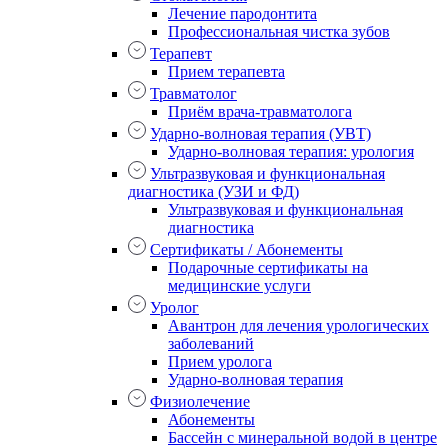
Лечение пародонтита
Профессиональная чистка зубов
Терапевт
Прием терапевта
Травматолог
Приём врача-травматолога
Ударно-волновая терапия (УВТ)
Ударно-волновая терапия: урология
Ультразвуковая и функциональная
диагностика (УЗИ и ФД)
Ультразвуковая и функциональная
диагностика
Сертификаты / Абонементы
Подарочные сертификаты на
медицинские услуги
Уролог
Авантрон для лечения урологических
заболеваний
Прием уролога
Ударно-волновая терапия
Физиолечение
Абонементы
Бассейн с минеральной водой в центре