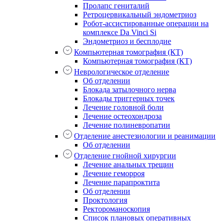
Пролапс гениталий
Ретроцервикальный эндометриоз
Робот-ассистированные операции на
комплексе Da Vinci Si
Эндометриоз и бесплодие
Компьютерная томография (КТ)
Компьютерная томография (КТ)
Неврологическое отделение
Об отделении
Блокада затылочного нерва
Блокады триггерных точек
Лечение головной боли
Лечение остеохондроза
Лечение полиневропатии
Отделение анестезиологии и реанимации
Об отделении
Отделение гнойной хирургии
Лечение анальных трещин
Лечение геморроя
Лечение парапроктита
Об отделении
Проктология
Ректороманоскопия
Список плановых оперативных