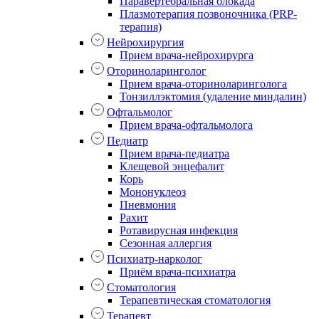
Паравертебральная блокада
Плазмотерапия позвоночника (PRP-
терапия)
Нейрохирургия
Прием врача-нейрохирурга
Оториноларинголог
Прием врача-оториноларинголога
Тонзиллэктомия (удаление миндалин)
Офтальмолог
Прием врача-офтальмолога
Педиатр
Прием врача-педиатра
Клещевой энцефалит
Корь
Мононуклеоз
Пневмония
Рахит
Ротавирусная инфекция
Сезонная аллергия
Психиатр-нарколог
Приём врача-психиатра
Стоматология
Терапевтическая стоматология
Терапевт