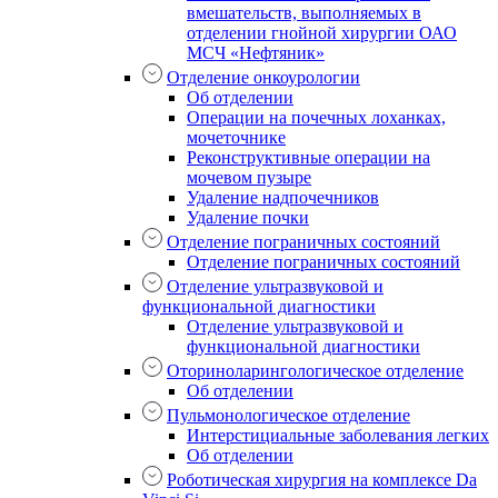
вмешательств, выполняемых в
отделении гнойной хирургии ОАО
МСЧ «Нефтяник»
Отделение онкоурологии
Об отделении
Операции на почечных лоханках,
мочеточнике
Реконструктивные операции на
мочевом пузыре
Удаление надпочечников
Удаление почки
Отделение пограничных состояний
Отделение пограничных состояний
Отделение ультразвуковой и
функциональной диагностики
Отделение ультразвуковой и
функциональной диагностики
Оториноларингологическое отделение
Об отделении
Пульмонологическое отделение
Интерстициальные заболевания легких
Об отделении
Роботическая хирургия на комплексе Da