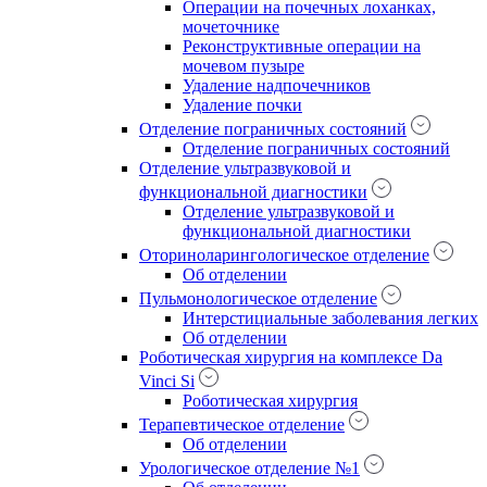
Операции на почечных лоханках,
мочеточнике
Реконструктивные операции на
мочевом пузыре
Удаление надпочечников
Удаление почки
Отделение пограничных состояний
Отделение пограничных состояний
Отделение ультразвуковой и
функциональной диагностики
Отделение ультразвуковой и
функциональной диагностики
Оториноларингологическое отделение
Об отделении
Пульмонологическое отделение
Интерстициальные заболевания легких
Об отделении
Роботическая хирургия на комплексе Da
Vinci Si
Роботическая хирургия
Терапевтическое отделение
Об отделении
Урологическое отделение №1