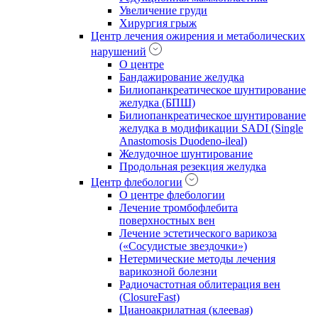
Увеличение груди
Хирургия грыж
Центр лечения ожирения и метаболических
нарушений
О центре
Бандажирование желудка
Билиопанкреатическое шунтирование
желудка (БПШ)
Билиопанкреатическое шунтирование
желудка в модификации SADI (Single
Anastomosis Duodeno-ileal)
Желудочное шунтирование
Продольная резекция желудка
Центр флебологии
О центре флебологии
Лечение тромбофлебита
поверхностных вен
Лечение эстетического варикоза
(«Сосудистые звездочки»)
Нетермические методы лечения
варикозной болезни
Радиочастотная облитерация вен
(ClosureFast)
Цианоакрилатная (клеевая)