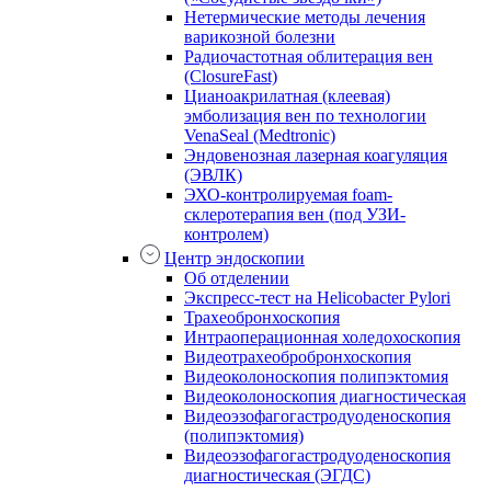
Нетермические методы лечения
варикозной болезни
Радиочастотная облитерация вен
(ClosureFast)
Цианоакрилатная (клеевая)
эмболизация вен по технологии
VenaSeal (Medtronic)
Эндовенозная лазерная коагуляция
(ЭВЛК)
ЭХО-контролируемая foam-
склеротерапия вен (под УЗИ-
контролем)
Центр эндоскопии
Об отделении
Экспресс-тест на Helicobacter Pylori
Трахеобронхоскопия
Интраоперационная холедохоскопия
Видеотрахеобробронхоскопия
Видеоколоноскопия полипэктомия
Видеоколоноскопия диагностическая
Видеоэзофагогастродуоденоскопия
(полипэктомия)
Видеоэзофагогастродуоденоскопия
диагностическая (ЭГДС)