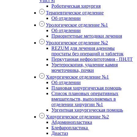
Vinci Si
Роботическая хирургия
Терапевтическое отделение
Об отделении
Урологическое отделение №1
Об отделении
Приоритетные методики лечения
Урологическое отделение №2
REZUM для лечения аденомы
простаты без операций и таблеток
Перкутанная нефролитотомия - ПНЛТ
Уретероскопия, удаление камня
мочеточника, почки
Хирургическое отделение №1
Об отделении
Плановая хирургическая помощь
Список плановых оперативных
вмешательств, выполняемых в
отделении хирургии №1
Ургентная хирургическая помощь
Хирургическое отделение №2
Абдоминопластика
Блефаропластика
Диастаз