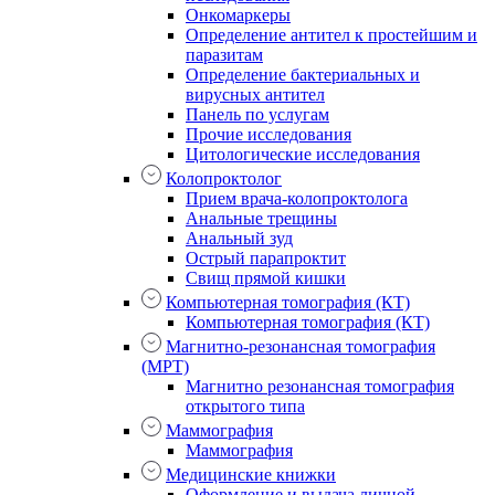
Онкомаркеры
Определение антител к простейшим и
паразитам
Определение бактериальных и
вирусных антител
Панель по услугам
Прочие исследования
Цитологические исследования
Колопроктолог
Прием врача-колопроктолога
Анальные трещины
Анальный зуд
Острый парапроктит
Свищ прямой кишки
Компьютерная томография (КТ)
Компьютерная томография (КТ)
Магнитно-резонансная томография
(МРТ)
Магнитно резонансная томография
открытого типа
Маммография
Маммография
Медицинские книжки
Оформление и выдача личной