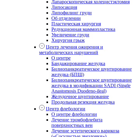
Лапароскопическая холецистэктомия
Липосакция
Липофилинг груди
Об отделении
Пластическая хирургия
Редукционная маммопластика
Увеличение груди
Хирургия грыж
Центр лечения ожирения и
метаболических нарушений
О центре
Бандажирование желудка
Билиопанкреатическое шунтирование
желудка (БПШ)
Билиопанкреатическое шунтирование
желудка в модификации SADI (Single
Anastomosis Duodeno-ileal)
Желудочное шунтирование
Продольная резекция желудка
Центр флебологии
О центре флебологии
Лечение тромбофлебита
поверхностных вен
Лечение эстетического варикоза
(«Сосудистые звездочки»)