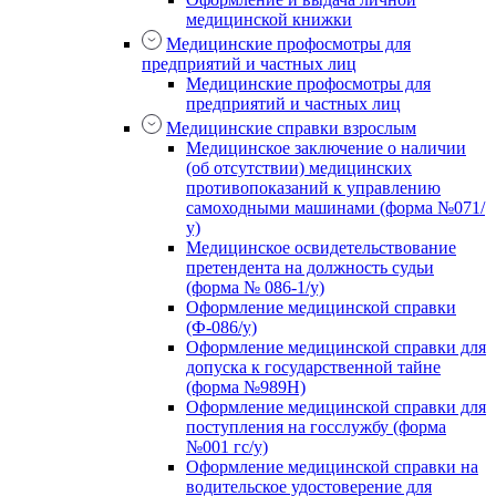
медицинской книжки
Медицинские профосмотры для
предприятий и частных лиц
Медицинские профосмотры для
предприятий и частных лиц
Медицинские справки взрослым
Медицинское заключение о наличии
(об отсутствии) медицинских
противопоказаний к управлению
самоходными машинами (форма №071/
у)
Медицинское освидетельствование
претендента на должность судьи
(форма № 086-1/у)
Оформление медицинской справки
(Ф-086/у)
Оформление медицинской справки для
допуска к государственной тайне
(форма №989Н)
Оформление медицинской справки для
поступления на госслужбу (форма
№001 гс/у)
Оформление медицинской справки на
водительское удостоверение для