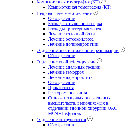
Компьютерная томография (КТ)
Компьютерная томография (КТ)
Неврологическое отделение
Об отделении
Блокада затылочного нерва
Блокады триггерных точек
Лечение головной боли
Лечение остеохондроза
Лечение полиневропатии
Отделение анестезиологии и реанимации
Об отделении
Отделение гнойной хирургии
Лечение анальных трещин
Лечение геморроя
Лечение парапроктита
Об отделении
Проктология
Ректороманоскопия
Список плановых оперативных
вмешательств, выполняемых в
отделении гнойной хирургии ОАО
МСЧ «Нефтяник»
Отделение онкоурологии
Об отделении