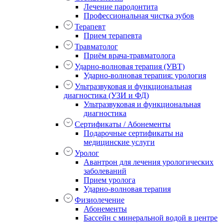
Лечение пародонтита
Профессиональная чистка зубов
Терапевт
Прием терапевта
Травматолог
Приём врача-травматолога
Ударно-волновая терапия (УВТ)
Ударно-волновая терапия: урология
Ультразвуковая и функциональная
диагностика (УЗИ и ФД)
Ультразвуковая и функциональная
диагностика
Сертификаты / Абонементы
Подарочные сертификаты на
медицинские услуги
Уролог
Авантрон для лечения урологических
заболеваний
Прием уролога
Ударно-волновая терапия
Физиолечение
Абонементы
Бассейн с минеральной водой в центре