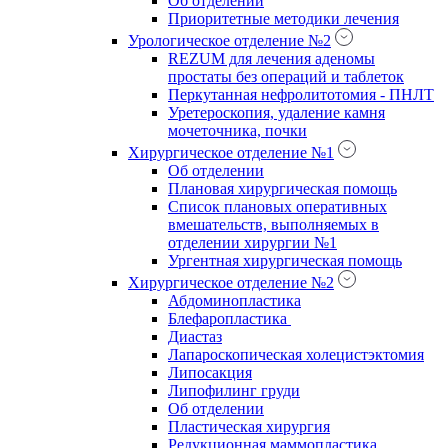
Об отделении
Приоритетные методики лечения
Урологическое отделение №2
REZUM для лечения аденомы
простаты без операций и таблеток
Перкутанная нефролитотомия - ПНЛТ
Уретероскопия, удаление камня
мочеточника, почки
Хирургическое отделение №1
Об отделении
Плановая хирургическая помощь
Список плановых оперативных
вмешательств, выполняемых в
отделении хирургии №1
Ургентная хирургическая помощь
Хирургическое отделение №2
Абдоминопластика
Блефаропластика
Диастаз
Лапароскопическая холецистэктомия
Липосакция
Липофилинг груди
Об отделении
Пластическая хирургия
Редукционная маммопластика