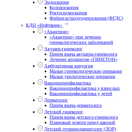
Эндоскопия
Колоноскопия
Ректосигмоскопия
Фиброгастродуоденоскопия (ФГДС)
КДЦ «Нефтяник»
«Авантрон»
«Авантрон» при лечении
гинекологических заболеваний
Акушер-гинеколог
Прием врача акушера-гинеколога
Лечение аппаратом «ГИНЕТОН»
Амбулаторная хирургия
Малые гинекологические операции
Малые урологические операции
Вакцинопрофилактика
Вакцинопрофилактика у взрослых
Вакцинопрофилактика у детей
Дерматолог
Приём врача-дерматолога
Детский гинеколог
Прием врача детского-гинеколога
Плановый осмотр перед школой
Детский оториноларинголог (ЛОР)