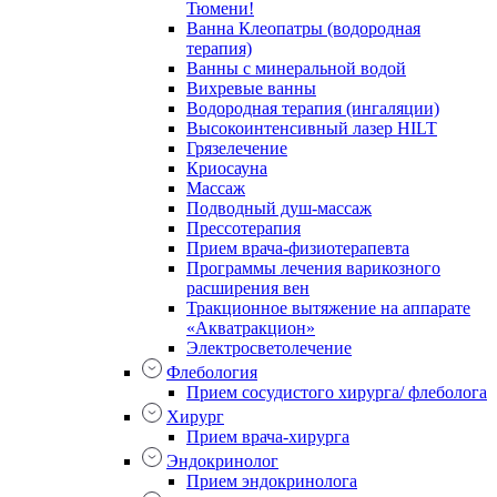
Тюмени!
Ванна Клеопатры (водородная
терапия)
Ванны с минеральной водой
Вихревые ванны
Водородная терапия (ингаляции)
Высокоинтенсивный лазер HILT
Грязелечение
Криосауна
Массаж
Подводный душ-массаж
Прессотерапия
Прием врача-физиотерапевта
Программы лечения варикозного
расширения вен
Тракционное вытяжение на аппарате
«Акватракцион»
Электросветолечение
Флебология
Прием сосудистого хирурга/ флеболога
Хирург
Прием врача-хирурга
Эндокринолог
Прием эндокринолога