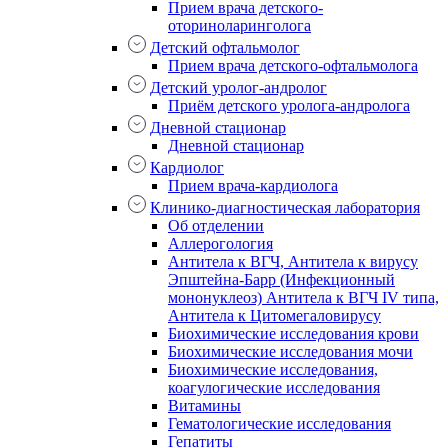
Прием врача детского-
оториноларинголога
Детский офтальмолог
Прием врача детского-офтальмолога
Детский уролог-андролог
Приём детского уролога-андролога
Дневной стационар
Дневной стационар
Кардиолог
Прием врача-кардиолога
Клинико-диагностическая лаборатория
Об отделении
Аллерогология
Антитела к ВГЧ, Антитела к вирусу
Эпштейна-Барр (Инфекционный
мононуклеоз) Антитела к ВГЧ IV типа,
Антитела к Цитомегаловирусу
Биохимические исследования крови
Биохимические исследования мочи
Биохимические исследования,
коагулогические исследования
Витамины
Гематологические исследования
Гепатиты