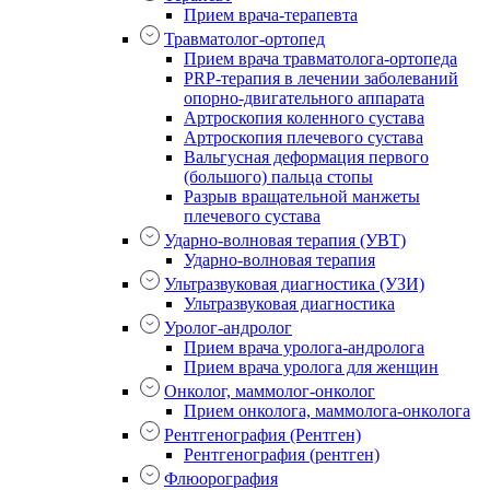
Прием врача-терапевта
Травматолог-ортопед
Прием врача травматолога-ортопеда
PRP-терапия в лечении заболеваний
опорно-двигательного аппарата
Артроскопия коленного сустава
Артроскопия плечевого сустава
Вальгусная деформация первого
(большого) пальца стопы
Разрыв вращательной манжеты
плечевого сустава
Ударно-волновая терапия (УВТ)
Ударно-волновая терапия
Ультразвуковая диагностика (УЗИ)
Ультразвуковая диагностика
Уролог-андролог
Прием врача уролога-андролога
Прием врача уролога для женщин
Онколог, маммолог-онколог
Прием онколога, маммолога-онколога
Рентгенография (Рентген)
Рентгенография (рентген)
Флюорография