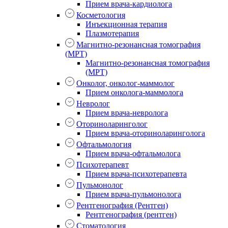
Прием врача-кардиолога
Косметология
Инъекционная терапия
Плазмотерапия
Магнитно-резонансная томография
(МРТ)
Магнитно-резонансная томография
(МРТ)
Онколог, онколог-маммолог
Прием онколога-маммолога
Невролог
Прием врача-невролога
Оториноларинголог
Прием врача-оториноларинголога
Офтальмология
Прием врача-офтальмолога
Психотерапевт
Прием врача-психотерапевта
Пульмонолог
Прием врача-пульмонолога
Рентгенография (Рентген)
Рентгенография (рентген)
Стоматология