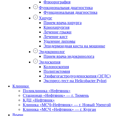
Флюорография
Функциональная диагностика
Функциональная диагностика
Хирург
Прием врача-хирурга
Криохирургия
Лечение грыжи
Лечение кист
Удаление липомы
Эпидермоидная киста на мошонке
Эндокринолог
Прием врача-эндокринолога
Эндоскопия
Колоноскопия
Полипэктомия
Эзофагогастродуоденоскопия (ЭГДС)
Экспресс-тест на Helicobacter Pylori
Клиники
Поликлиника «Нефтяник»
Стационар «Нефтяник» — г. Тюмень
КДЦ «Нефтяник»
Клиника «МСЧ«Нефтяник» — г. Новый Уренгой
Клиника «МСЧ «Нефтяник» — г. Курган
Врачи