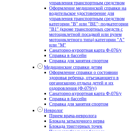
управления транспортным средством
Оформление медицинской справки на
водительское удостоверение для
управления транспортным средством
категории "В" или "BE"; подкатегории
"В1" (кроме транспортных средств с
мотоциклетной посадкой или рулем
мотоциклетного типа) категории "А"
или "М"
Санаторно-курортная карта Ф-076/у
Справка в бассейн
Справка для занятия спортом
Медицинские справки детям
Оформление справки о состоянии
здоровья ребенка, отъезжающего в
организацию отдыха детей и их
оздоровления (Ф-079/у)
Санаторно-курортная карта Ф-076/у
Справка в бассейн
Справка для занятия спортом
Невролог
Прием врача-невролога
Блокада затылочного нерва
Блокада триггерных точек