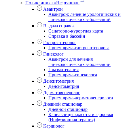
Поликлиника «Нефтяник»
Авантрон
Авантрон: лечение урологических и
гинекологических заболеваний
Выдача справок
Санаторно-курортная карта
Справка в бассейн
Гастроэнтеролог
Прием врача-гастроэнтеролога
Гинеколог
Авантрон для лечения
гинекологических заболеваний
Плазмотерапия
Прием врача-гинеколога
Денситометрия
Денситометрия
Дерматовенеролог
Прием врача-дерматовенеролога
Дневной стационар
Дневной стационар
Капельницы красоты и здоровья
(Инфузионная терапия)
Кардиолог