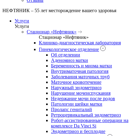
Отзывы
НЕФТЯНИК – 55 лет месторождение вашего здоровья
Услуги
Услуги
Стационар «Нефтяник»
Стационар «Нефтяник»
Клинико-диагностическая лаборатория
Гинекологическое отделение
Об отделении
Аденомиоз матки
Беременность и миома матки
Внутриматочная патология
Заболевания маточных труб
Маточное кровотечение
Наружный эндометриоз
Нарушение мочеиспускания
Недержание мочи после родов
Патологии шейки матки
Пролапс гениталий
Ретроцервикальный эндометриоз
Робот-ассистированные операции на
комплексе Da Vinci Si
Эндометриоз и бесплодие