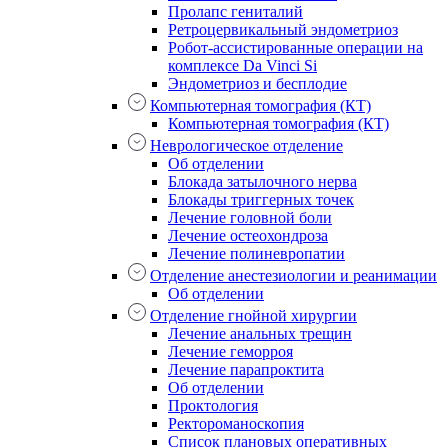
Пролапс гениталий
Ретроцервикальный эндометриоз
Робот-ассистированные операции на
комплексе Da Vinci Si
Эндометриоз и бесплодие
Компьютерная томография (КТ)
Компьютерная томография (КТ)
Неврологическое отделение
Об отделении
Блокада затылочного нерва
Блокады триггерных точек
Лечение головной боли
Лечение остеохондроза
Лечение полиневропатии
Отделение анестезиологии и реанимации
Об отделении
Отделение гнойной хирургии
Лечение анальных трещин
Лечение геморроя
Лечение парапроктита
Об отделении
Проктология
Ректороманоскопия
Список плановых оперативных