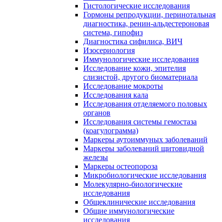
Гистологические исследования
Гормоны репродукции, перинотальная
диагностика, ренин-альдестероновая
система, гипофиз
Диагностика сифилиса, ВИЧ
Изосериология
Иммунологические исследования
Исследование кожи, эпителия
слизистой, другого биоматериала
Исследование мокроты
Исследования кала
Исследования отделяемого половых
органов
Исследования системы гемостаза
(коагулограмма)
Маркеры аутоиммуных заболеваний
Маркеры заболеваний щитовидной
железы
Маркеры остеопороза
Микробиологические исследования
Молекулярно-биологические
исследования
Общеклинические исследования
Общие иммунологические
исследования