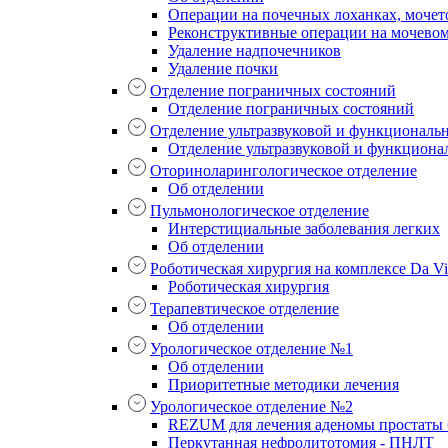
Операции на почечных лоханках, мочет
Реконструктивные операции на мочево
Удаление надпочечников
Удаление почки
Отделение пограничных состояний
Отделение пограничных состояний
Отделение ультразвуковой и функциональ
Отделение ультразвуковой и функциона
Оториноларингологическое отделение
Об отделении
Пульмонологическое отделение
Интерстициальные заболевания легких
Об отделении
Роботическая хирургия на комплексе Da Vin
Роботическая хирургия
Терапевтическое отделение
Об отделении
Урологическое отделение №1
Об отделении
Приоритетные методики лечения
Урологическое отделение №2
REZUM для лечения аденомы простаты б
Перкутанная нефролитотомия - ПНЛТ