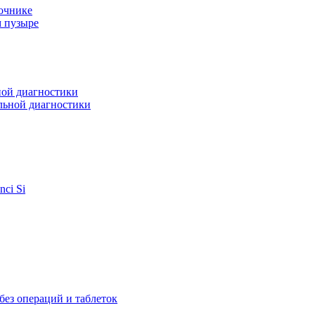
очнике
м пузыре
ной диагностики
льной диагностики
ci Si
ез операций и таблеток