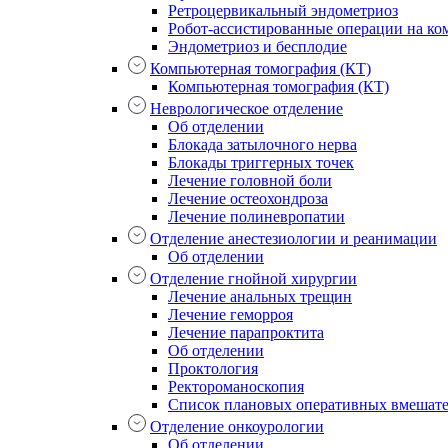
Ретроцервикальный эндометриоз
Робот-ассистированные операции на ком
Эндометриоз и бесплодие
Компьютерная томография (КТ)
Компьютерная томография (КТ)
Неврологическое отделение
Об отделении
Блокада затылочного нерва
Блокады триггерных точек
Лечение головной боли
Лечение остеохондроза
Лечение полиневропатии
Отделение анестезиологии и реанимации
Об отделении
Отделение гнойной хирургии
Лечение анальных трещин
Лечение геморроя
Лечение парапроктита
Об отделении
Проктология
Ректороманоскопия
Список плановых оперативных вмешат
Отделение онкоурологии
Об отделении