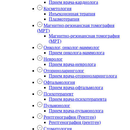
Прием врача-кардиолога
Косметология
Инъекционная терапия
Плазмотерапия
Магнитно-резонансная томография
(МРТ)
Магнитно-резонансная томография
(МРТ)
Онколог, онколог-маммолог
Прием онколога-маммолога
Невролог
Прием врача-невролога
Оториноларинголог
Прием врача-оториноларинголога
Офтальмология
Прием врача-офтальмолога
Психотерапевт
Прием врача-психотерапевта
Пульмонолог
Прием врача-пульмонолога
Рентгенография (Рентген)
Рентгенография (рентген)
Стоматология