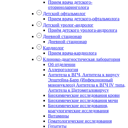
Прием врача детского-
оториноларинголога
Детский офтальмолог
Прием врача детского-офтальмолога
Детский уролог-андролог
Приём детского уролога-андролога
Дневной стационар
Дневной стационар
Кардиолог
Прием врача-кардиолога
Клинико-диагностическая лаборатория
Об отделении
Аллерогология
Антитела к ВГЧ, Антитела к вирусу
Эпштейна-Барр (Инфекционный
мононуклеоз) Антитела к ВГЧ IV типа,
Антитела к Цитомегаловирусу
Биохимические исследования крови
Биохимические исследования мочи
Биохимические исследования,
коагулогические исследования
Витамины
Гематологические исследования
Гепатиты