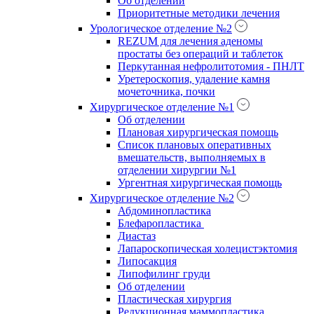
Об отделении
Приоритетные методики лечения
Урологическое отделение №2
REZUM для лечения аденомы
простаты без операций и таблеток
Перкутанная нефролитотомия - ПНЛТ
Уретероскопия, удаление камня
мочеточника, почки
Хирургическое отделение №1
Об отделении
Плановая хирургическая помощь
Список плановых оперативных
вмешательств, выполняемых в
отделении хирургии №1
Ургентная хирургическая помощь
Хирургическое отделение №2
Абдоминопластика
Блефаропластика
Диастаз
Лапароскопическая холецистэктомия
Липосакция
Липофилинг груди
Об отделении
Пластическая хирургия
Редукционная маммопластика