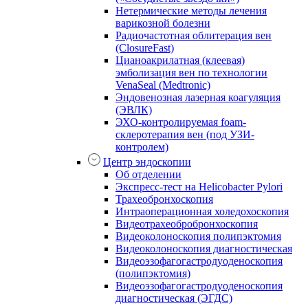
Нетермические методы лечения
варикозной болезни
Радиочастотная облитерация вен
(ClosureFast)
Цианоакрилатная (клеевая)
эмболизация вен по технологии
VenaSeal (Medtronic)
Эндовенозная лазерная коагуляция
(ЭВЛК)
ЭХО-контролируемая foam-
склеротерапия вен (под УЗИ-
контролем)
Центр эндоскопии
Об отделении
Экспресс-тест на Helicobacter Pylori
Трахеобронхоскопия
Интраоперационная холедохоскопия
Видеотрахеобробронхоскопия
Видеоколоноскопия полипэктомия
Видеоколоноскопия диагностическая
Видеоэзофагогастродуоденоскопия
(полипэктомия)
Видеоэзофагогастродуоденоскопия
диагностическая (ЭГДС)