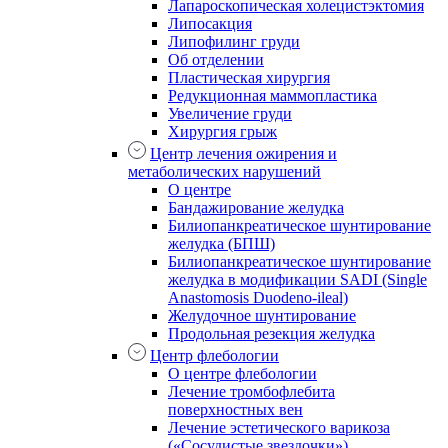
Лапароскопическая холецистэктомия
Липосакция
Липофилинг груди
Об отделении
Пластическая хирургия
Редукционная маммопластика
Увеличение груди
Хирургия грыж
Центр лечения ожирения и
метаболических нарушений
О центре
Бандажирование желудка
Билиопанкреатическое шунтирование
желудка (БПШ)
Билиопанкреатическое шунтирование
желудка в модификации SADI (Single
Anastomosis Duodeno-ileal)
Желудочное шунтирование
Продольная резекция желудка
Центр флебологии
О центре флебологии
Лечение тромбофлебита
поверхностных вен
Лечение эстетического варикоза
(«Сосудистые звездочки»)