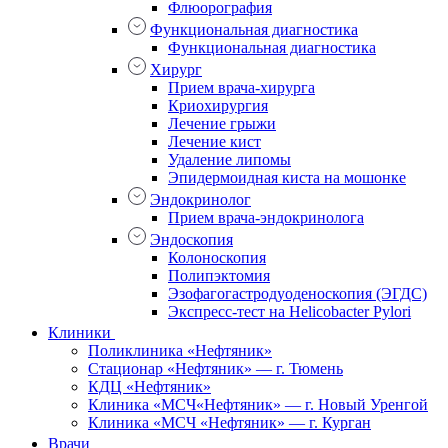
Флюорография
Функциональная диагностика
Функциональная диагностика
Хирург
Прием врача-хирурга
Криохирургия
Лечение грыжи
Лечение кист
Удаление липомы
Эпидермоидная киста на мошонке
Эндокринолог
Прием врача-эндокринолога
Эндоскопия
Колоноскопия
Полипэктомия
Эзофагогастродуоденоскопия (ЭГДС)
Экспресс-тест на Helicobacter Pylori
Клиники
Поликлиника «Нефтяник»
Стационар «Нефтяник» — г. Тюмень
КДЦ «Нефтяник»
Клиника «МСЧ«Нефтяник» — г. Новый Уренгой
Клиника «МСЧ «Нефтяник» — г. Курган
Врачи