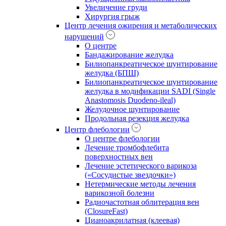
Увеличение груди
Хирургия грыж
Центр лечения ожирения и метаболических
нарушений
О центре
Бандажирование желудка
Билиопанкреатическое шунтирование
желудка (БПШ)
Билиопанкреатическое шунтирование
желудка в модификации SADI (Single
Anastomosis Duodeno-ileal)
Желудочное шунтирование
Продольная резекция желудка
Центр флебологии
О центре флебологии
Лечение тромбофлебита
поверхностных вен
Лечение эстетического варикоза
(«Сосудистые звездочки»)
Нетермические методы лечения
варикозной болезни
Радиочастотная облитерация вен
(ClosureFast)
Цианоакрилатная (клеевая)