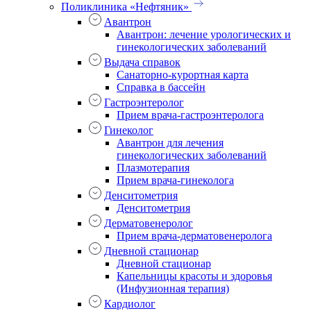
Поликлиника «Нефтяник»
Авантрон
Авантрон: лечение урологических и
гинекологических заболеваний
Выдача справок
Санаторно-курортная карта
Справка в бассейн
Гастроэнтеролог
Прием врача-гастроэнтеролога
Гинеколог
Авантрон для лечения
гинекологических заболеваний
Плазмотерапия
Прием врача-гинеколога
Денситометрия
Денситометрия
Дерматовенеролог
Прием врача-дерматовенеролога
Дневной стационар
Дневной стационар
Капельницы красоты и здоровья
(Инфузионная терапия)
Кардиолог