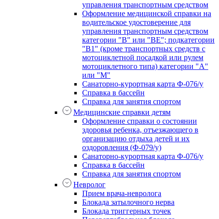
управления транспортным средством
Оформление медицинской справки на
водительское удостоверение для
управления транспортным средством
категории "В" или "BE"; подкатегории
"В1" (кроме транспортных средств с
мотоциклетной посадкой или рулем
мотоциклетного типа) категории "А"
или "М"
Санаторно-курортная карта Ф-076/у
Справка в бассейн
Справка для занятия спортом
Медицинские справки детям
Оформление справки о состоянии
здоровья ребенка, отъезжающего в
организацию отдыха детей и их
оздоровления (Ф-079/у)
Санаторно-курортная карта Ф-076/у
Справка в бассейн
Справка для занятия спортом
Невролог
Прием врача-невролога
Блокада затылочного нерва
Блокада триггерных точек