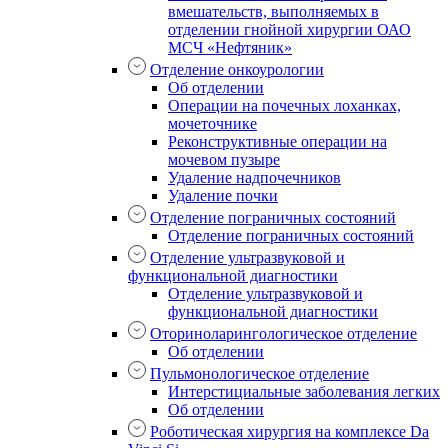
вмешательств, выполняемых в
отделении гнойной хирургии ОАО
МСЧ «Нефтяник»
Отделение онкоурологии
Об отделении
Операции на почечных лоханках,
мочеточнике
Реконструктивные операции на
мочевом пузыре
Удаление надпочечников
Удаление почки
Отделение пограничных состояний
Отделение пограничных состояний
Отделение ультразвуковой и
функциональной диагностики
Отделение ультразвуковой и
функциональной диагностики
Оториноларингологическое отделение
Об отделении
Пульмонологическое отделение
Интерстициальные заболевания легких
Об отделении
Роботическая хирургия на комплексе Da