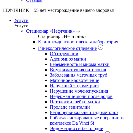
Отзывы
НЕФТЯНИК – 55 лет месторождение вашего здоровья
Услуги
Услуги
Стационар «Нефтяник»
Стационар «Нефтяник»
Клинико-диагностическая лаборатория
Гинекологическое отделение
Об отделении
Аденомиоз матки
Беременность и миома матки
Внутриматочная патология
Заболевания маточных труб
Маточное кровотечение
Наружный эндометриоз
Нарушение мочеиспускания
Недержание мочи после родов
Патологии шейки матки
Пролапс гениталий
Ретроцервикальный эндометриоз
Робот-ассистированные операции на
комплексе Da Vinci Si
Эндометриоз и бесплодие