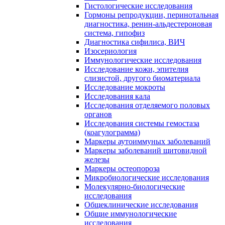
Гистологические исследования
Гормоны репродукции, перинотальная
диагностика, ренин-альдестероновая
система, гипофиз
Диагностика сифилиса, ВИЧ
Изосериология
Иммунологические исследования
Исследование кожи, эпителия
слизистой, другого биоматериала
Исследование мокроты
Исследования кала
Исследования отделяемого половых
органов
Исследования системы гемостаза
(коагулограмма)
Маркеры аутоиммуных заболеваний
Маркеры заболеваний щитовидной
железы
Маркеры остеопороза
Микробиологические исследования
Молекулярно-биологические
исследования
Общеклинические исследования
Общие иммунологические
исследования