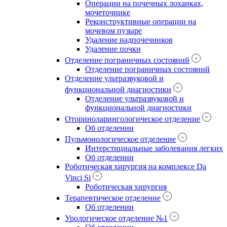
Операции на почечных лоханках,
мочеточнике
Реконструктивные операции на
мочевом пузыре
Удаление надпочечников
Удаление почки
Отделение пограничных состояний
Отделение пограничных состояний
Отделение ультразвуковой и
функциональной диагностики
Отделение ультразвуковой и
функциональной диагностики
Оториноларингологическое отделение
Об отделении
Пульмонологическое отделение
Интерстициальные заболевания легких
Об отделении
Роботическая хирургия на комплексе Da
Vinci Si
Роботическая хирургия
Терапевтическое отделение
Об отделении
Урологическое отделение №1