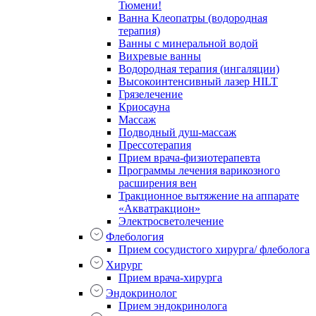
Тюмени!
Ванна Клеопатры (водородная
терапия)
Ванны с минеральной водой
Вихревые ванны
Водородная терапия (ингаляции)
Высокоинтенсивный лазер HILT
Грязелечение
Криосауна
Массаж
Подводный душ-массаж
Прессотерапия
Прием врача-физиотерапевта
Программы лечения варикозного
расширения вен
Тракционное вытяжение на аппарате
«Акватракцион»
Электросветолечение
Флебология
Прием сосудистого хирурга/ флеболога
Хирург
Прием врача-хирурга
Эндокринолог
Прием эндокринолога