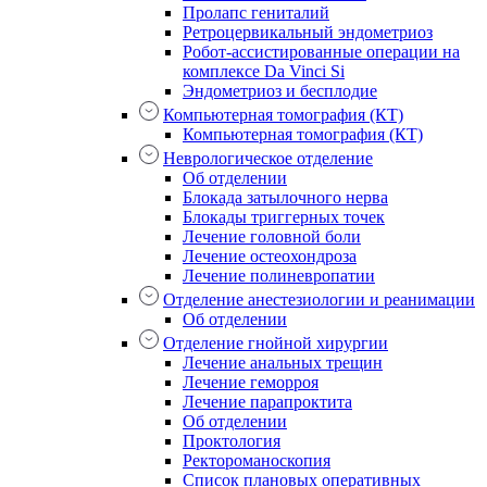
Пролапс гениталий
Ретроцервикальный эндометриоз
Робот-ассистированные операции на
комплексе Da Vinci Si
Эндометриоз и бесплодие
Компьютерная томография (КТ)
Компьютерная томография (КТ)
Неврологическое отделение
Об отделении
Блокада затылочного нерва
Блокады триггерных точек
Лечение головной боли
Лечение остеохондроза
Лечение полиневропатии
Отделение анестезиологии и реанимации
Об отделении
Отделение гнойной хирургии
Лечение анальных трещин
Лечение геморроя
Лечение парапроктита
Об отделении
Проктология
Ректороманоскопия
Список плановых оперативных