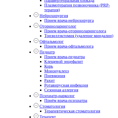
Паравертебральная блокада
Плазмотерапия позвоночника (PRP-
терапия)
Нейрохирургия
Прием врача-нейрохирурга
Оториноларинголог
Прием врача-оториноларинголога
Тонзиллэктомия (удаление миндалин)
Офтальмолог
Прием врача-офтальмолога
Педиатр
Прием врача-педиатра
Клещевой энцефалит
Корь
Мононуклеоз
Пневмония
Рахит
Ротавирусная инфекция
Сезонная аллергия
Психиатр-нарколог
Приём врача-психиатра
Стоматология
Терапевтическая стоматология
Терапевт