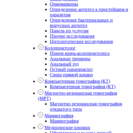
Онкомаркеры
Определение антител к простейшим и
паразитам
Определение бактериальных и
вирусных антител
Панель по услугам
Прочие исследования
Цитологические исследования
Колопроктолог
Прием врача-колопроктолога
Анальные трещины
Анальный зуд
Острый парапроктит
Свищ прямой кишки
Компьютерная томография (КТ)
Компьютерная томография (КТ)
Магнитно-резонансная томография
(МРТ)
Магнитно резонансная томография
открытого типа
Маммография
Маммография
Медицинские книжки
Оформление и выдача личной