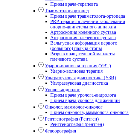
Прием врача-терапевта
Травматолог-ортопед
Прием врача травматолога-ортопеда
PRP-терапия в лечении заболеваний
опорно-двигательного аппарата
Артроскопия коленного сустава
Артроскопия плечевого сустава
Вальгусная деформация первого
(большого) пальца стопы
Разрыв вращательной манжеты
плечевого сустава
Ударно-волновая терапия (УВТ)
Ударно-волновая терапия
Ультразвуковая диагностика (УЗИ)
Ультразвуковая диагностика
Уролог-андролог
Прием врача уролога-андролога
Прием врача уролога для женщин
Онколог, маммолог-онколог
Прием онколога, маммолога-онколога
Рентгенография (Рентген)
Рентгенография (рентген)
Флюорография