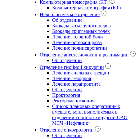
Компьютерная томография (КТ)
Компьютерная томография (КТ)
Неврологическое отделение
Об отделении
Блокада затылочного нерва
Блокады триггерных точек
Лечение головной боли
Лечение остеохондроза
Лечение полиневропатии
Отделение анестезиологии и реанимации
Об отделении
Отделение гнойной хирургии
Лечение анальных трещин
Лечение геморроя
Лечение парапроктита
Об отделении
Проктология
Ректороманоскопия
Список плановых оперативных
вмешательств, выполняемых в
отделении гнойной хирургии ОАО
МСЧ «Нефтяник»
Отделение онкоурологии
Об отделении