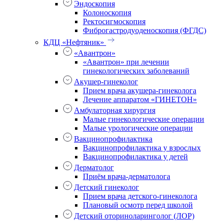
Эндоскопия
Колоноскопия
Ректосигмоскопия
Фиброгастродуоденоскопия (ФГДС)
КДЦ «Нефтяник»
«Авантрон»
«Авантрон» при лечении
гинекологических заболеваний
Акушер-гинеколог
Прием врача акушера-гинеколога
Лечение аппаратом «ГИНЕТОН»
Амбулаторная хирургия
Малые гинекологические операции
Малые урологические операции
Вакцинопрофилактика
Вакцинопрофилактика у взрослых
Вакцинопрофилактика у детей
Дерматолог
Приём врача-дерматолога
Детский гинеколог
Прием врача детского-гинеколога
Плановый осмотр перед школой
Детский оториноларинголог (ЛОР)