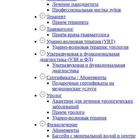
Лечение пародонтита
Профессиональная чистка зубов
Терапевт
Прием терапевта
Травматолог
Приём врача-травматолога
Ударно-волновая терапия (УВТ)
Ударно-волновая терапия: урология
Ультразвуковая и функциональная
диагностика (УЗИ и ФД)
Ультразвуковая и функциональная
диагностика
Сертификаты / Абонементы
Подарочные сертификаты на
медицинские услуги
Уролог
Авантрон для лечения урологических
заболеваний
Прием уролога
Ударно-волновая терапия
Физиолечение
Абонементы
Бассейн с минеральной водой в центре