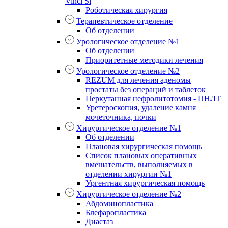
Vinci Si
Роботическая хирургия
Терапевтическое отделение
Об отделении
Урологическое отделение №1
Об отделении
Приоритетные методики лечения
Урологическое отделение №2
REZUM для лечения аденомы
простаты без операций и таблеток
Перкутанная нефролитотомия - ПНЛТ
Уретероскопия, удаление камня
мочеточника, почки
Хирургическое отделение №1
Об отделении
Плановая хирургическая помощь
Список плановых оперативных
вмешательств, выполняемых в
отделении хирургии №1
Ургентная хирургическая помощь
Хирургическое отделение №2
Абдоминопластика
Блефаропластика
Диастаз