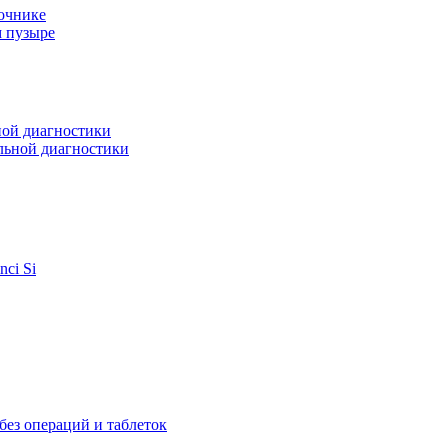
очнике
м пузыре
ной диагностики
льной диагностики
ci Si
ез операций и таблеток