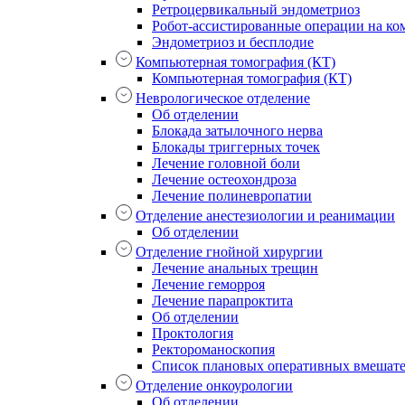
Ретроцервикальный эндометриоз
Робот-ассистированные операции на ком
Эндометриоз и бесплодие
Компьютерная томография (КТ)
Компьютерная томография (КТ)
Неврологическое отделение
Об отделении
Блокада затылочного нерва
Блокады триггерных точек
Лечение головной боли
Лечение остеохондроза
Лечение полиневропатии
Отделение анестезиологии и реанимации
Об отделении
Отделение гнойной хирургии
Лечение анальных трещин
Лечение геморроя
Лечение парапроктита
Об отделении
Проктология
Ректороманоскопия
Список плановых оперативных вмешат
Отделение онкоурологии
Об отделении