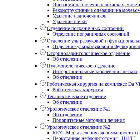
Операции на почечных лоханках, мочет
Реконструктивные операции на мочево
Удаление надпочечников
Удаление почки
Отделение пограничных состояний
Отделение пограничных состояний
Отделение ультразвуковой и функциональ
Отделение ультразвуковой и функциона
Оториноларингологическое отделение
Об отделении
Пульмонологическое отделение
Интерстициальные заболевания легких
Об отделении
Роботическая хирургия на комплексе Da Vin
Роботическая хирургия
Терапевтическое отделение
Об отделении
Урологическое отделение №1
Об отделении
Приоритетные методики лечения
Урологическое отделение №2
REZUM для лечения аденомы простаты б
Перкутанная нефролитотомия - ПНЛТ