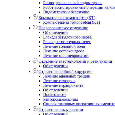
Ретроцервикальный эндометриоз
Робот-ассистированные операции на ком
Эндометриоз и бесплодие
Компьютерная томография (КТ)
Компьютерная томография (КТ)
Неврологическое отделение
Об отделении
Блокада затылочного нерва
Блокады триггерных точек
Лечение головной боли
Лечение остеохондроза
Лечение полиневропатии
Отделение анестезиологии и реанимации
Об отделении
Отделение гнойной хирургии
Лечение анальных трещин
Лечение геморроя
Лечение парапроктита
Об отделении
Проктология
Ректороманоскопия
Список плановых оперативных вмешат
Отделение онкоурологии
Об отделении