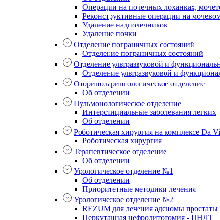
Операции на почечных лоханках, мочет
Реконструктивные операции на мочево
Удаление надпочечников
Удаление почки
Отделение пограничных состояний
Отделение пограничных состояний
Отделение ультразвуковой и функциональ
Отделение ультразвуковой и функциона
Оториноларингологическое отделение
Об отделении
Пульмонологическое отделение
Интерстициальные заболевания легких
Об отделении
Роботическая хирургия на комплексе Da Vin
Роботическая хирургия
Терапевтическое отделение
Об отделении
Урологическое отделение №1
Об отделении
Приоритетные методики лечения
Урологическое отделение №2
REZUM для лечения аденомы простаты б
Перкутанная нефролитотомия - ПНЛТ