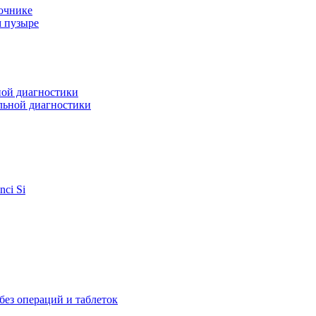
очнике
м пузыре
ной диагностики
льной диагностики
ci Si
ез операций и таблеток