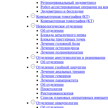
Ретроцервикальный эндометриоз
Робот-ассистированные операции на ком
Эндометриоз и бесплодие
Компьютерная томография (КТ)
Компьютерная томография (КТ)
Неврологическое отделение
Об отделении
Блокада затылочного нерва
Блокады триггерных точек
Лечение головной боли
Лечение остеохондроза
Лечение полиневропатии
Отделение анестезиологии и реанимации
Об отделении
Отделение гнойной хирургии
Лечение анальных трещин
Лечение геморроя
Лечение парапроктита
Об отделении
Проктология
Ректороманоскопия
Список плановых оперативных вмешат
Отделение онкоурологии
Об отделении