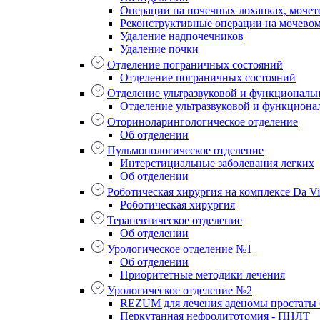
Операции на почечных лоханках, мочет
Реконструктивные операции на мочево
Удаление надпочечников
Удаление почки
Отделение пограничных состояний
Отделение пограничных состояний
Отделение ультразвуковой и функциональ
Отделение ультразвуковой и функциона
Оториноларингологическое отделение
Об отделении
Пульмонологическое отделение
Интерстициальные заболевания легких
Об отделении
Роботическая хирургия на комплексе Da Vin
Роботическая хирургия
Терапевтическое отделение
Об отделении
Урологическое отделение №1
Об отделении
Приоритетные методики лечения
Урологическое отделение №2
REZUM для лечения аденомы простаты б
Перкутанная нефролитотомия - ПНЛТ