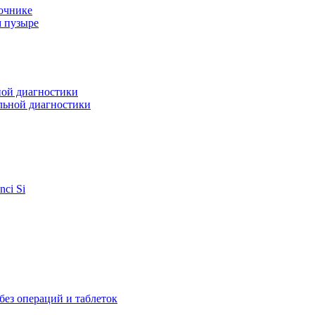
очнике
м пузыре
ной диагностики
льной диагностики
ci Si
ез операций и таблеток