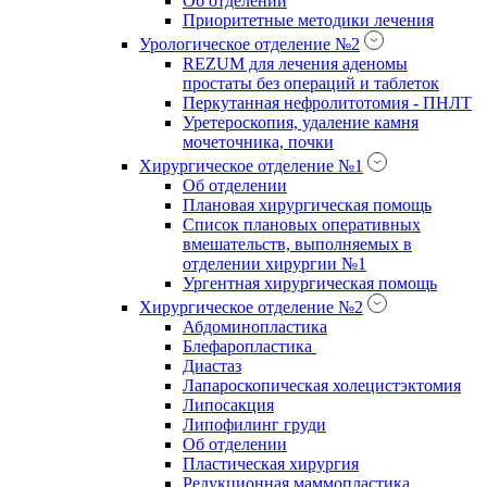
Об отделении
Приоритетные методики лечения
Урологическое отделение №2
REZUM для лечения аденомы
простаты без операций и таблеток
Перкутанная нефролитотомия - ПНЛТ
Уретероскопия, удаление камня
мочеточника, почки
Хирургическое отделение №1
Об отделении
Плановая хирургическая помощь
Список плановых оперативных
вмешательств, выполняемых в
отделении хирургии №1
Ургентная хирургическая помощь
Хирургическое отделение №2
Абдоминопластика
Блефаропластика
Диастаз
Лапароскопическая холецистэктомия
Липосакция
Липофилинг груди
Об отделении
Пластическая хирургия
Редукционная маммопластика