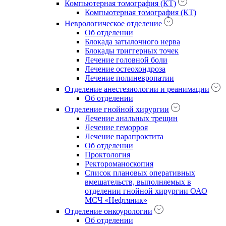
Компьютерная томография (КТ)
Компьютерная томография (КТ)
Неврологическое отделение
Об отделении
Блокада затылочного нерва
Блокады триггерных точек
Лечение головной боли
Лечение остеохондроза
Лечение полиневропатии
Отделение анестезиологии и реанимации
Об отделении
Отделение гнойной хирургии
Лечение анальных трещин
Лечение геморроя
Лечение парапроктита
Об отделении
Проктология
Ректороманоскопия
Список плановых оперативных
вмешательств, выполняемых в
отделении гнойной хирургии ОАО
МСЧ «Нефтяник»
Отделение онкоурологии
Об отделении