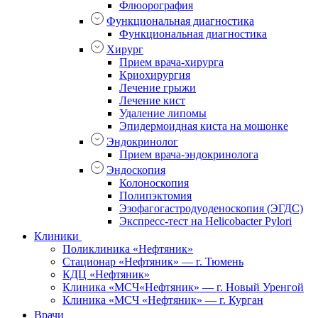
Флюорография
Функциональная диагностика
Функциональная диагностика
Хирург
Прием врача-хирурга
Криохирургия
Лечение грыжи
Лечение кист
Удаление липомы
Эпидермоидная киста на мошонке
Эндокринолог
Прием врача-эндокринолога
Эндоскопия
Колоноскопия
Полипэктомия
Эзофагогастродуоденоскопия (ЭГДС)
Экспресс-тест на Helicobacter Pylori
Клиники
Поликлиника «Нефтяник»
Стационар «Нефтяник» — г. Тюмень
КДЦ «Нефтяник»
Клиника «МСЧ«Нефтяник» — г. Новый Уренгой
Клиника «МСЧ «Нефтяник» — г. Курган
Врачи