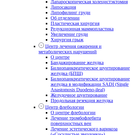
Лапароскопическая холецистэктомия
Липосакция
Липофилинг груди
Об отделении
Пластическая хирургия
Редукционная маммопластика
Увеличение груди
Хирургия грыж
Центр лечения ожирения и
метаболических нарушений
О центре
Бандажирование желудка
Билиопанкреатическое шунтирование
желудка (БПШ)
Билиопанкреатическое шунтирование
желудка в модификации SADI (Single
Anastomosis Duodeno-ileal)
Желудочное шунтирование
Продольная резекция желудка
Центр флебологии
О центре флебологии
Лечение тромбофлебита
поверхностных вен
Лечение эстетического варикоза
(«Сосудистые звездочки»)