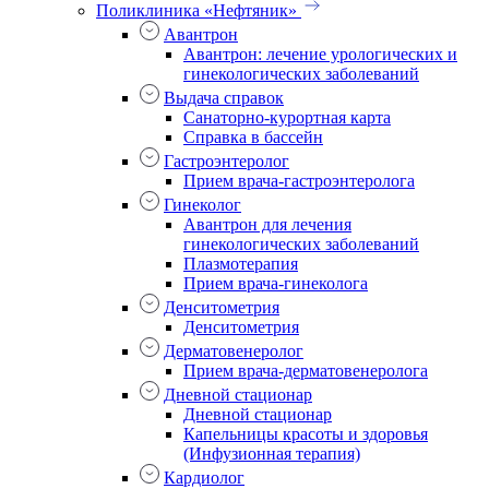
Поликлиника «Нефтяник»
Авантрон
Авантрон: лечение урологических и
гинекологических заболеваний
Выдача справок
Санаторно-курортная карта
Справка в бассейн
Гастроэнтеролог
Прием врача-гастроэнтеролога
Гинеколог
Авантрон для лечения
гинекологических заболеваний
Плазмотерапия
Прием врача-гинеколога
Денситометрия
Денситометрия
Дерматовенеролог
Прием врача-дерматовенеролога
Дневной стационар
Дневной стационар
Капельницы красоты и здоровья
(Инфузионная терапия)
Кардиолог