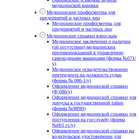
медицинской книжки
Медицинские профосмотры для
предприятий и частных лиц
Медицинские профосмотры для
предприятий и частных лиц
Медицинские справки взрослым
Медицинское заключение о наличии
(об отсутствии) медицинских
противопоказаний к управлению
самоходными машинами (форма №071/
у)
Медицинское освидетельствование
претендента на должность судьи
(форма № 086-1/у)
Оформление медицинской справки
(Ф-086/у)
Оформление медицинской справки для
допуска к государственной тайне
(форма №989Н)
Оформление медицинской справки для
поступления на госслужбу (форма
№001 гс/у)
Оформление медицинской справки на
водительское удостоверение для