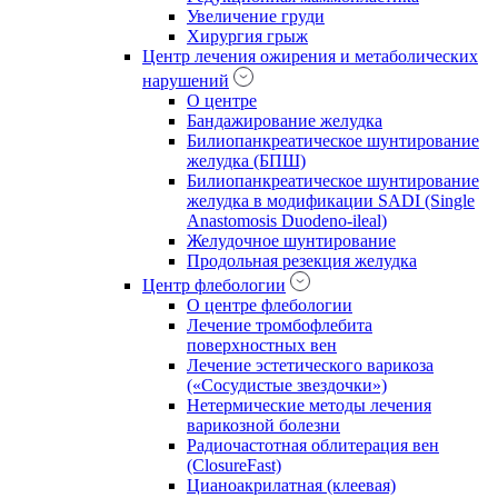
Увеличение груди
Хирургия грыж
Центр лечения ожирения и метаболических
нарушений
О центре
Бандажирование желудка
Билиопанкреатическое шунтирование
желудка (БПШ)
Билиопанкреатическое шунтирование
желудка в модификации SADI (Single
Anastomosis Duodeno-ileal)
Желудочное шунтирование
Продольная резекция желудка
Центр флебологии
О центре флебологии
Лечение тромбофлебита
поверхностных вен
Лечение эстетического варикоза
(«Сосудистые звездочки»)
Нетермические методы лечения
варикозной болезни
Радиочастотная облитерация вен
(ClosureFast)
Цианоакрилатная (клеевая)