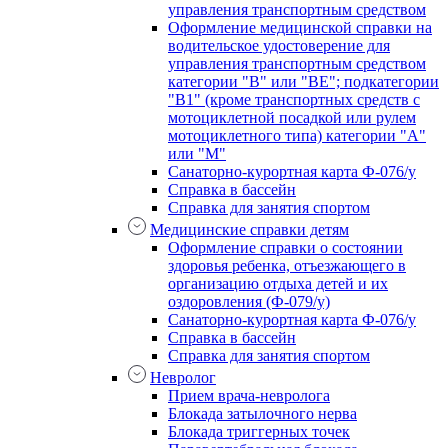
управления транспортным средством
Оформление медицинской справки на
водительское удостоверение для
управления транспортным средством
категории "В" или "BE"; подкатегории
"В1" (кроме транспортных средств с
мотоциклетной посадкой или рулем
мотоциклетного типа) категории "А"
или "М"
Санаторно-курортная карта Ф-076/у
Справка в бассейн
Справка для занятия спортом
Медицинские справки детям
Оформление справки о состоянии
здоровья ребенка, отъезжающего в
организацию отдыха детей и их
оздоровления (Ф-079/у)
Санаторно-курортная карта Ф-076/у
Справка в бассейн
Справка для занятия спортом
Невролог
Прием врача-невролога
Блокада затылочного нерва
Блокада триггерных точек