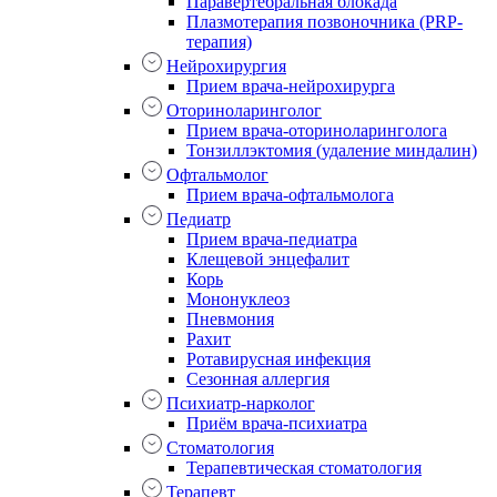
Паравертебральная блокада
Плазмотерапия позвоночника (PRP-
терапия)
Нейрохирургия
Прием врача-нейрохирурга
Оториноларинголог
Прием врача-оториноларинголога
Тонзиллэктомия (удаление миндалин)
Офтальмолог
Прием врача-офтальмолога
Педиатр
Прием врача-педиатра
Клещевой энцефалит
Корь
Мононуклеоз
Пневмония
Рахит
Ротавирусная инфекция
Сезонная аллергия
Психиатр-нарколог
Приём врача-психиатра
Стоматология
Терапевтическая стоматология
Терапевт