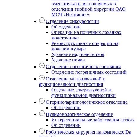
вмешательств, выполняемых в
отделении гнойной хирургии ОАО
МСЧ «Нефтяник»
Отделение онкоурологии
Об отделении
Операции на почечных лоханках,
мочеточнике
Реконструктивные операции на
мочевом пузыре
Удаление надпочечников
Удаление почки
Отделение пограничных состояний
Отделение пограничных состояний
Отделение ультразвуковой и
функциональной диагностики
Отделение ультразвуковой и
функциональной диагностики
Оториноларингологическое отделение
Об отделении
Пульмонологическое отделение
Интерстициальные заболевания легких
Об отделении
Роботическая хирургия на комплексе Da