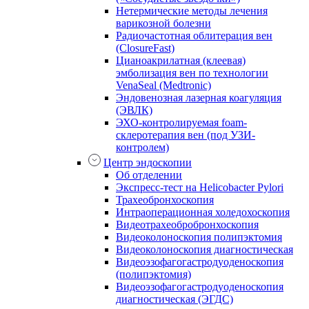
Нетермические методы лечения
варикозной болезни
Радиочастотная облитерация вен
(ClosureFast)
Цианоакрилатная (клеевая)
эмболизация вен по технологии
VenaSeal (Medtronic)
Эндовенозная лазерная коагуляция
(ЭВЛК)
ЭХО-контролируемая foam-
склеротерапия вен (под УЗИ-
контролем)
Центр эндоскопии
Об отделении
Экспресс-тест на Helicobacter Pylori
Трахеобронхоскопия
Интраоперационная холедохоскопия
Видеотрахеобробронхоскопия
Видеоколоноскопия полипэктомия
Видеоколоноскопия диагностическая
Видеоэзофагогастродуоденоскопия
(полипэктомия)
Видеоэзофагогастродуоденоскопия
диагностическая (ЭГДС)