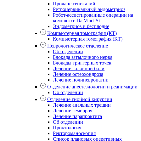
Пролапс гениталий
Ретроцервикальный эндометриоз
Робот-ассистированные операции на
комплексе Da Vinci Si
Эндометриоз и бесплодие
Компьютерная томография (КТ)
Компьютерная томография (КТ)
Неврологическое отделение
Об отделении
Блокада затылочного нерва
Блокады триггерных точек
Лечение головной боли
Лечение остеохондроза
Лечение полиневропатии
Отделение анестезиологии и реанимации
Об отделении
Отделение гнойной хирургии
Лечение анальных трещин
Лечение геморроя
Лечение парапроктита
Об отделении
Проктология
Ректороманоскопия
Список плановых оперативных