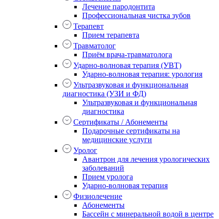
Лечение пародонтита
Профессиональная чистка зубов
Терапевт
Прием терапевта
Травматолог
Приём врача-травматолога
Ударно-волновая терапия (УВТ)
Ударно-волновая терапия: урология
Ультразвуковая и функциональная
диагностика (УЗИ и ФД)
Ультразвуковая и функциональная
диагностика
Сертификаты / Абонементы
Подарочные сертификаты на
медицинские услуги
Уролог
Авантрон для лечения урологических
заболеваний
Прием уролога
Ударно-волновая терапия
Физиолечение
Абонементы
Бассейн с минеральной водой в центре