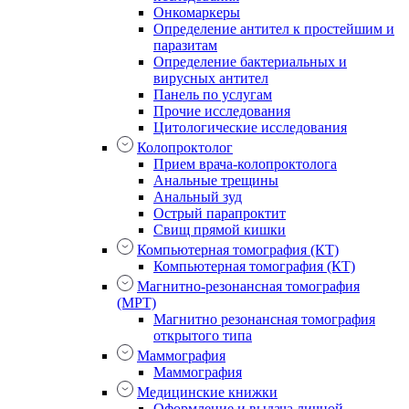
Онкомаркеры
Определение антител к простейшим и
паразитам
Определение бактериальных и
вирусных антител
Панель по услугам
Прочие исследования
Цитологические исследования
Колопроктолог
Прием врача-колопроктолога
Анальные трещины
Анальный зуд
Острый парапроктит
Свищ прямой кишки
Компьютерная томография (КТ)
Компьютерная томография (КТ)
Магнитно-резонансная томография
(МРТ)
Магнитно резонансная томография
открытого типа
Маммография
Маммография
Медицинские книжки
Оформление и выдача личной