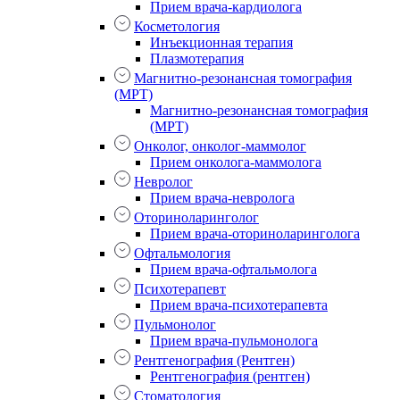
Прием врача-кардиолога
Косметология
Инъекционная терапия
Плазмотерапия
Магнитно-резонансная томография
(МРТ)
Магнитно-резонансная томография
(МРТ)
Онколог, онколог-маммолог
Прием онколога-маммолога
Невролог
Прием врача-невролога
Оториноларинголог
Прием врача-оториноларинголога
Офтальмология
Прием врача-офтальмолога
Психотерапевт
Прием врача-психотерапевта
Пульмонолог
Прием врача-пульмонолога
Рентгенография (Рентген)
Рентгенография (рентген)
Стоматология