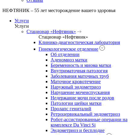
Отзывы
НЕФТЯНИК – 55 лет месторождение вашего здоровья
Услуги
Услуги
Стационар «Нефтяник»
Стационар «Нефтяник»
Клинико-диагностическая лаборатория
Гинекологическое отделение
Об отделении
Аденомиоз матки
Беременность и миома матки
Внутриматочная патология
Заболевания маточных труб
Маточное кровотечение
Наружный эндометриоз
Нарушение мочеиспускания
Недержание мочи после родов
Патологии шейки матки
Пролапс гениталий
Ретроцервикальный эндометриоз
Робот-ассистированные операции на
комплексе Da Vinci Si
Эндометриоз и бесплодие