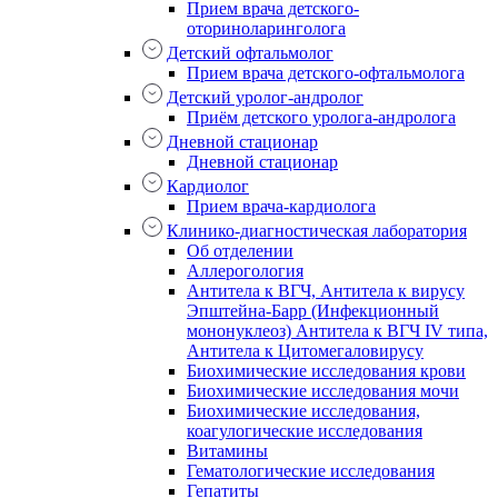
Прием врача детского-
оториноларинголога
Детский офтальмолог
Прием врача детского-офтальмолога
Детский уролог-андролог
Приём детского уролога-андролога
Дневной стационар
Дневной стационар
Кардиолог
Прием врача-кардиолога
Клинико-диагностическая лаборатория
Об отделении
Аллерогология
Антитела к ВГЧ, Антитела к вирусу
Эпштейна-Барр (Инфекционный
мононуклеоз) Антитела к ВГЧ IV типа,
Антитела к Цитомегаловирусу
Биохимические исследования крови
Биохимические исследования мочи
Биохимические исследования,
коагулогические исследования
Витамины
Гематологические исследования
Гепатиты