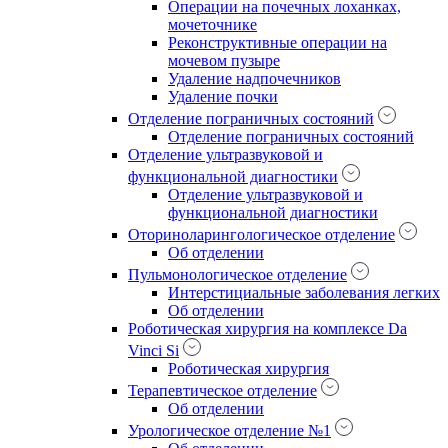
Операции на почечных лоханках,
мочеточнике
Реконструктивные операции на
мочевом пузыре
Удаление надпочечников
Удаление почки
Отделение пограничных состояний
Отделение пограничных состояний
Отделение ультразвуковой и
функциональной диагностики
Отделение ультразвуковой и
функциональной диагностики
Оториноларингологическое отделение
Об отделении
Пульмонологическое отделение
Интерстициальные заболевания легких
Об отделении
Роботическая хирургия на комплексе Da
Vinci Si
Роботическая хирургия
Терапевтическое отделение
Об отделении
Урологическое отделение №1