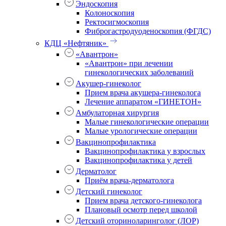
Эндоскопия
Колоноскопия
Ректосигмоскопия
Фиброгастродуоденоскопия (ФГДС)
КДЦ «Нефтяник»
«Авантрон»
«Авантрон» при лечении
гинекологических заболеваний
Акушер-гинеколог
Прием врача акушера-гинеколога
Лечение аппаратом «ГИНЕТОН»
Амбулаторная хирургия
Малые гинекологические операции
Малые урологические операции
Вакцинопрофилактика
Вакцинопрофилактика у взрослых
Вакцинопрофилактика у детей
Дерматолог
Приём врача-дерматолога
Детский гинеколог
Прием врача детского-гинеколога
Плановый осмотр перед школой
Детский оториноларинголог (ЛОР)