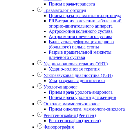
Прием врача-терапевта
Травматолог-ортопед
Прием врача травматолога-ортопеда
PRP-терапия в лечении заболеваний
опорно-двигательного аппарата
Артроскопия коленного сустава
Артроскопия плечевого сустава
Вальгусная деформация первого
(большого) пальца стопы
Разрыв вращательной манжеты
плечевого сустава
Ударно-волновая терапия (УВТ)
Ударно-волновая терапия
Ультразвуковая диагностика (УЗИ)
Ультразвуковая диагностика
Уролог-андролог
Прием врача уролога-андролога
Прием врача уролога для женщин
Онколог, маммолог-онколог
Прием онколога, маммолога-онколога
Рентгенография (Рентген)
Рентгенография (рентген)
Флюорография