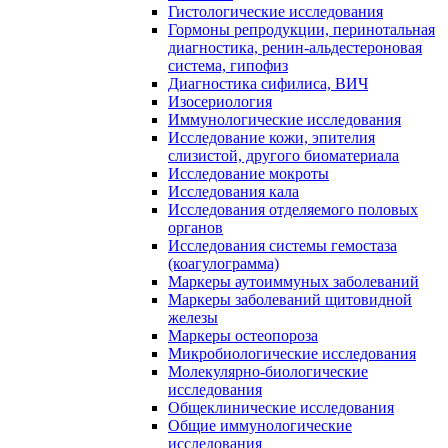
Гистологические исследования
Гормоны репродукции, перинотальная
диагностика, ренин-альдестероновая
система, гипофиз
Диагностика сифилиса, ВИЧ
Изосериология
Иммунологические исследования
Исследование кожи, эпителия
слизистой, другого биоматериала
Исследование мокроты
Исследования кала
Исследования отделяемого половых
органов
Исследования системы гемостаза
(коагулограмма)
Маркеры аутоиммуных заболеваний
Маркеры заболеваний щитовидной
железы
Маркеры остеопороза
Микробиологические исследования
Молекулярно-биологические
исследования
Общеклинические исследования
Общие иммунологические
исследования