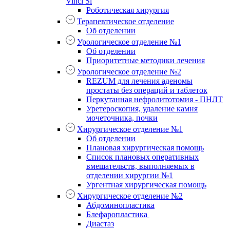
Vinci Si
Роботическая хирургия
Терапевтическое отделение
Об отделении
Урологическое отделение №1
Об отделении
Приоритетные методики лечения
Урологическое отделение №2
REZUM для лечения аденомы
простаты без операций и таблеток
Перкутанная нефролитотомия - ПНЛТ
Уретероскопия, удаление камня
мочеточника, почки
Хирургическое отделение №1
Об отделении
Плановая хирургическая помощь
Список плановых оперативных
вмешательств, выполняемых в
отделении хирургии №1
Ургентная хирургическая помощь
Хирургическое отделение №2
Абдоминопластика
Блефаропластика
Диастаз