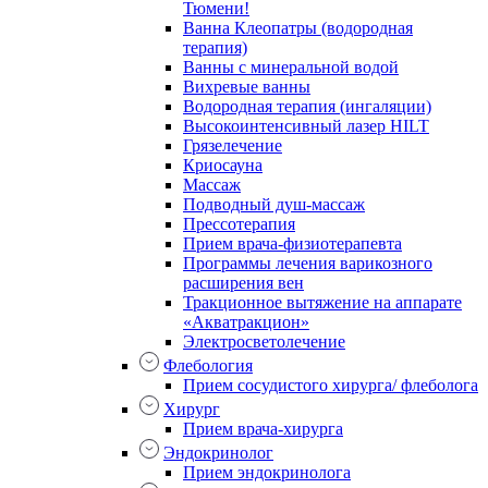
Тюмени!
Ванна Клеопатры (водородная
терапия)
Ванны с минеральной водой
Вихревые ванны
Водородная терапия (ингаляции)
Высокоинтенсивный лазер HILT
Грязелечение
Криосауна
Массаж
Подводный душ-массаж
Прессотерапия
Прием врача-физиотерапевта
Программы лечения варикозного
расширения вен
Тракционное вытяжение на аппарате
«Акватракцион»
Электросветолечение
Флебология
Прием сосудистого хирурга/ флеболога
Хирург
Прием врача-хирурга
Эндокринолог
Прием эндокринолога