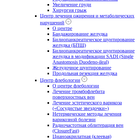
Увеличение груди
Хирургия грыж
Центр лечения ожирения и метаболических
нарушений
О центре
Бандажирование желудка
Билиопанкреатическое шунтирование
желудка (БПШ)
Билиопанкреатическое шунтирование
желудка в модификации SADI (Single
Anastomosis Duodeno-ileal)
Желудочное шунтирование
Продольная резекция желудка
Центр флебологии
О центре флебологии
Лечение тромбофлебита
поверхностных вен
Лечение эстетического варикоза
(«Сосудистые звездочки»)
Нетермические методы лечения
варикозной болезни
Радиочастотная облитерация вен
(ClosureFast)
Цианоакрилатная (клеевая)