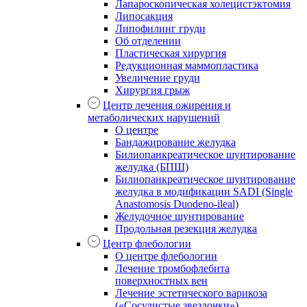
Лапароскопическая холецистэктомия
Липосакция
Липофилинг груди
Об отделении
Пластическая хирургия
Редукционная маммопластика
Увеличение груди
Хирургия грыж
Центр лечения ожирения и
метаболических нарушений
О центре
Бандажирование желудка
Билиопанкреатическое шунтирование
желудка (БПШ)
Билиопанкреатическое шунтирование
желудка в модификации SADI (Single
Anastomosis Duodeno-ileal)
Желудочное шунтирование
Продольная резекция желудка
Центр флебологии
О центре флебологии
Лечение тромбофлебита
поверхностных вен
Лечение эстетического варикоза
(«Сосудистые звездочки»)