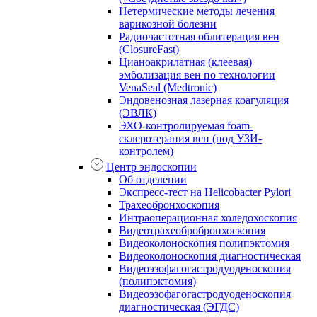
Нетермические методы лечения
варикозной болезни
Радиочастотная облитерация вен
(ClosureFast)
Цианоакрилатная (клеевая)
эмболизация вен по технологии
VenaSeal (Medtronic)
Эндовенозная лазерная коагуляция
(ЭВЛК)
ЭХО-контролируемая foam-
склеротерапия вен (под УЗИ-
контролем)
Центр эндоскопии
Об отделении
Экспресс-тест на Helicobacter Pylori
Трахеобронхоскопия
Интраоперационная холедохоскопия
Видеотрахеобробронхоскопия
Видеоколоноскопия полипэктомия
Видеоколоноскопия диагностическая
Видеоэзофагогастродуоденоскопия
(полипэктомия)
Видеоэзофагогастродуоденоскопия
диагностическая (ЭГДС)