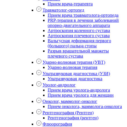
Прием врача-терапевта
Травматолог-ортопед
Прием врача травматолога-ортопеда
PRP-терапия в лечении заболеваний
опорно-двигательного аппарата
Артроскопия коленного сустава
Артроскопия плечевого сустава
Вальгусная деформация первого
(большого) пальца стопы
Разрыв вращательной манжеты
плечевого сустава
Ударно-волновая терапия (УВТ)
Ударно-волновая терапия
Ультразвуковая диагностика (УЗИ)
Ультразвуковая диагностика
Уролог-андролог
Прием врача уролога-андролога
Прием врача уролога для женщин
Онколог, маммолог-онколог
Прием онколога, маммолога-онколога
Рентгенография (Рентген)
Рентгенография (рентген)
Флюорография