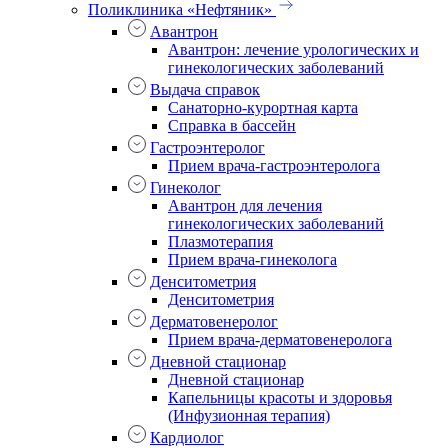
Поликлиника «Нефтяник»
Авантрон
Авантрон: лечение урологических и
гинекологических заболеваний
Выдача справок
Санаторно-курортная карта
Справка в бассейн
Гастроэнтеролог
Прием врача-гастроэнтеролога
Гинеколог
Авантрон для лечения
гинекологических заболеваний
Плазмотерапия
Прием врача-гинеколога
Денситометрия
Денситометрия
Дерматовенеролог
Прием врача-дерматовенеролога
Дневной стационар
Дневной стационар
Капельницы красоты и здоровья
(Инфузионная терапия)
Кардиолог