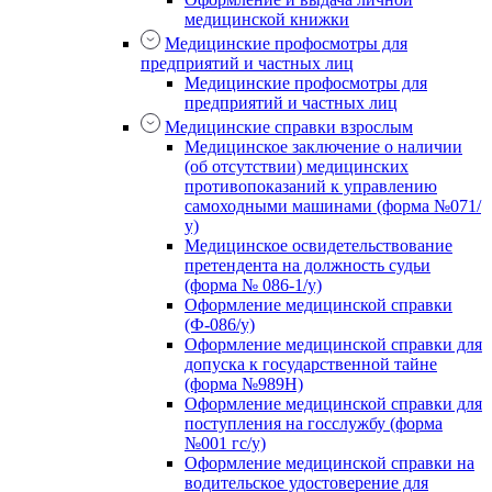
медицинской книжки
Медицинские профосмотры для
предприятий и частных лиц
Медицинские профосмотры для
предприятий и частных лиц
Медицинские справки взрослым
Медицинское заключение о наличии
(об отсутствии) медицинских
противопоказаний к управлению
самоходными машинами (форма №071/
у)
Медицинское освидетельствование
претендента на должность судьи
(форма № 086-1/у)
Оформление медицинской справки
(Ф-086/у)
Оформление медицинской справки для
допуска к государственной тайне
(форма №989Н)
Оформление медицинской справки для
поступления на госслужбу (форма
№001 гс/у)
Оформление медицинской справки на
водительское удостоверение для