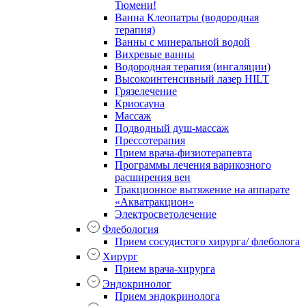
Тюмени!
Ванна Клеопатры (водородная
терапия)
Ванны с минеральной водой
Вихревые ванны
Водородная терапия (ингаляции)
Высокоинтенсивный лазер HILT
Грязелечение
Криосауна
Массаж
Подводный душ-массаж
Прессотерапия
Прием врача-физиотерапевта
Программы лечения варикозного
расширения вен
Тракционное вытяжение на аппарате
«Акватракцион»
Электросветолечение
Флебология
Прием сосудистого хирурга/ флеболога
Хирург
Прием врача-хирурга
Эндокринолог
Прием эндокринолога