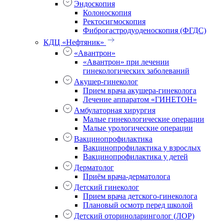
Эндоскопия
Колоноскопия
Ректосигмоскопия
Фиброгастродуоденоскопия (ФГДС)
КДЦ «Нефтяник»
«Авантрон»
«Авантрон» при лечении
гинекологических заболеваний
Акушер-гинеколог
Прием врача акушера-гинеколога
Лечение аппаратом «ГИНЕТОН»
Амбулаторная хирургия
Малые гинекологические операции
Малые урологические операции
Вакцинопрофилактика
Вакцинопрофилактика у взрослых
Вакцинопрофилактика у детей
Дерматолог
Приём врача-дерматолога
Детский гинеколог
Прием врача детского-гинеколога
Плановый осмотр перед школой
Детский оториноларинголог (ЛОР)