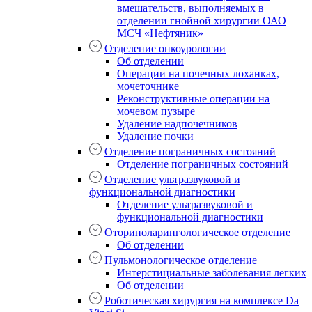
вмешательств, выполняемых в
отделении гнойной хирургии ОАО
МСЧ «Нефтяник»
Отделение онкоурологии
Об отделении
Операции на почечных лоханках,
мочеточнике
Реконструктивные операции на
мочевом пузыре
Удаление надпочечников
Удаление почки
Отделение пограничных состояний
Отделение пограничных состояний
Отделение ультразвуковой и
функциональной диагностики
Отделение ультразвуковой и
функциональной диагностики
Оториноларингологическое отделение
Об отделении
Пульмонологическое отделение
Интерстициальные заболевания легких
Об отделении
Роботическая хирургия на комплексе Da