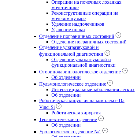
Операции на почечных лоханках,
мочеточнике
Реконструктивные операции на
мочевом пузыре
Удаление надпочечников
Удаление почки
Отделение пограничных состояний
Отделение пограничных состояний
Отделение ультразвуковой и
функциональной диагностики
Отделение ультразвуковой и
функциональной диагностики
Оториноларингологическое отделение
Об отделении
Пульмонологическое отделение
Интерстициальные заболевания легких
Об отделении
Роботическая хирургия на комплексе Da
Vinci Si
Роботическая хирургия
Терапевтическое отделение
Об отделении
Урологическое отделение №1