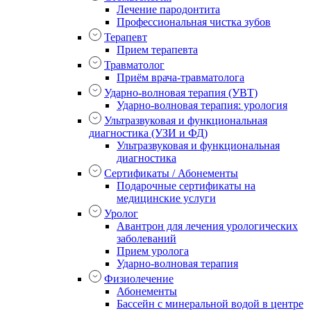
Лечение пародонтита
Профессиональная чистка зубов
Терапевт
Прием терапевта
Травматолог
Приём врача-травматолога
Ударно-волновая терапия (УВТ)
Ударно-волновая терапия: урология
Ультразвуковая и функциональная
диагностика (УЗИ и ФД)
Ультразвуковая и функциональная
диагностика
Сертификаты / Абонементы
Подарочные сертификаты на
медицинские услуги
Уролог
Авантрон для лечения урологических
заболеваний
Прием уролога
Ударно-волновая терапия
Физиолечение
Абонементы
Бассейн с минеральной водой в центре