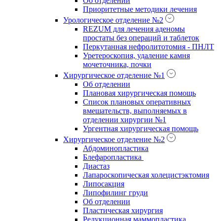
Об отделении
Приоритетные методики лечения
Урологическое отделение №2
REZUM для лечения аденомы
простаты без операций и таблеток
Перкутанная нефролитотомия - ПНЛТ
Уретероскопия, удаление камня
мочеточника, почки
Хирургическое отделение №1
Об отделении
Плановая хирургическая помощь
Список плановых оперативных
вмешательств, выполняемых в
отделении хирургии №1
Ургентная хирургическая помощь
Хирургическое отделение №2
Абдоминопластика
Блефаропластика
Диастаз
Лапароскопическая холецистэктомия
Липосакция
Липофилинг груди
Об отделении
Пластическая хирургия
Редукционная маммопластика