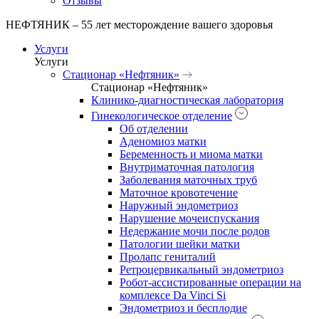
Отзывы
НЕФТЯНИК – 55 лет месторождение вашего здоровья
Услуги
Услуги
Стационар «Нефтяник»
Стационар «Нефтяник»
Клинико-диагностическая лаборатория
Гинекологическое отделение
Об отделении
Аденомиоз матки
Беременность и миома матки
Внутриматочная патология
Заболевания маточных труб
Маточное кровотечение
Наружный эндометриоз
Нарушение мочеиспускания
Недержание мочи после родов
Патологии шейки матки
Пролапс гениталий
Ретроцервикальный эндометриоз
Робот-ассистированные операции на
комплексе Da Vinci Si
Эндометриоз и бесплодие