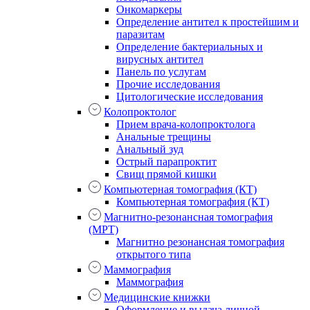
Онкомаркеры
Определение антител к простейшим и
паразитам
Определение бактериальных и
вирусных антител
Панель по услугам
Прочие исследования
Цитологические исследования
Колопроктолог
Прием врача-колопроктолога
Анальные трещины
Анальный зуд
Острый парапроктит
Свищ прямой кишки
Компьютерная томография (КТ)
Компьютерная томография (КТ)
Магнитно-резонансная томография
(МРТ)
Магнитно резонансная томография
открытого типа
Маммография
Маммография
Медицинские книжки
Оформление и выдача личной