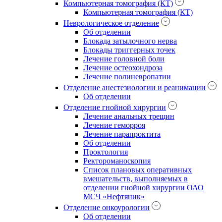
Компьютерная томография (КТ)
Компьютерная томография (КТ)
Неврологическое отделение
Об отделении
Блокада затылочного нерва
Блокады триггерных точек
Лечение головной боли
Лечение остеохондроза
Лечение полиневропатии
Отделение анестезиологии и реанимации
Об отделении
Отделение гнойной хирургии
Лечение анальных трещин
Лечение геморроя
Лечение парапроктита
Об отделении
Проктология
Ректороманоскопия
Список плановых оперативных
вмешательств, выполняемых в
отделении гнойной хирургии ОАО
МСЧ «Нефтяник»
Отделение онкоурологии
Об отделении