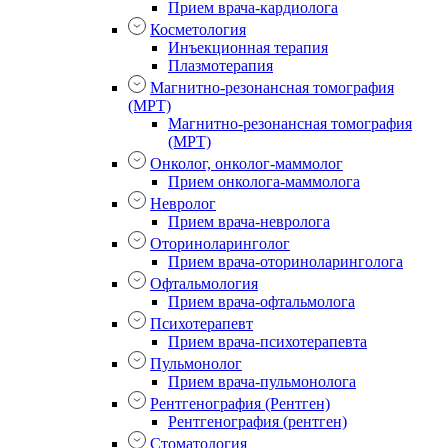
Прием врача-кардиолога
Косметология
Инъекционная терапия
Плазмотерапия
Магнитно-резонансная томография
(МРТ)
Магнитно-резонансная томография
(МРТ)
Онколог, онколог-маммолог
Прием онколога-маммолога
Невролог
Прием врача-невролога
Оториноларинголог
Прием врача-оториноларинголога
Офтальмология
Прием врача-офтальмолога
Психотерапевт
Прием врача-психотерапевта
Пульмонолог
Прием врача-пульмонолога
Рентгенография (Рентген)
Рентгенография (рентген)
Стоматология