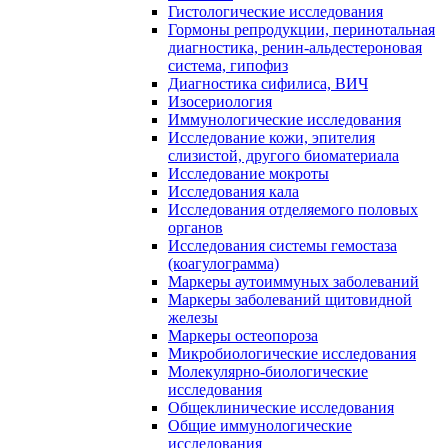
Гистологические исследования
Гормоны репродукции, перинотальная
диагностика, ренин-альдестероновая
система, гипофиз
Диагностика сифилиса, ВИЧ
Изосериология
Иммунологические исследования
Исследование кожи, эпителия
слизистой, другого биоматериала
Исследование мокроты
Исследования кала
Исследования отделяемого половых
органов
Исследования системы гемостаза
(коагулограмма)
Маркеры аутоиммуных заболеваний
Маркеры заболеваний щитовидной
железы
Маркеры остеопороза
Микробиологические исследования
Молекулярно-биологические
исследования
Общеклинические исследования
Общие иммунологические
исследования