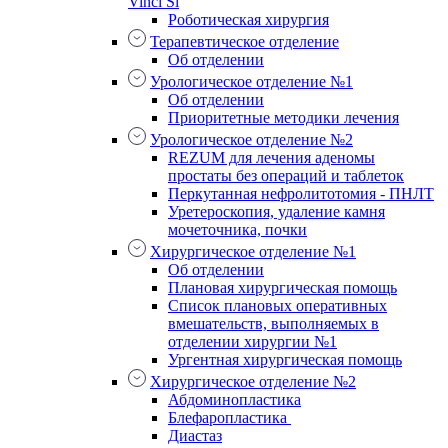
Vinci Si
Роботическая хирургия
Терапевтическое отделение
Об отделении
Урологическое отделение №1
Об отделении
Приоритетные методики лечения
Урологическое отделение №2
REZUM для лечения аденомы
простаты без операций и таблеток
Перкутанная нефролитотомия - ПНЛТ
Уретероскопия, удаление камня
мочеточника, почки
Хирургическое отделение №1
Об отделении
Плановая хирургическая помощь
Список плановых оперативных
вмешательств, выполняемых в
отделении хирургии №1
Ургентная хирургическая помощь
Хирургическое отделение №2
Абдоминопластика
Блефаропластика
Диастаз