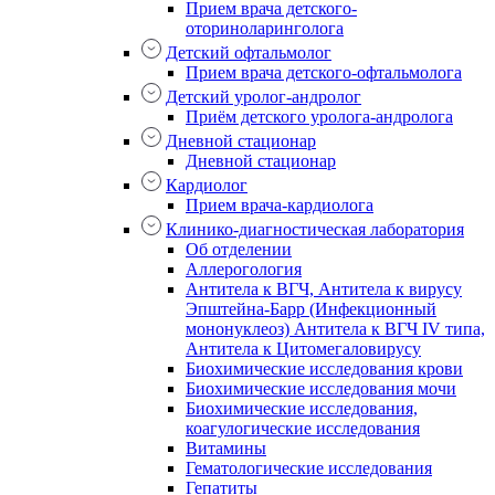
Прием врача детского-
оториноларинголога
Детский офтальмолог
Прием врача детского-офтальмолога
Детский уролог-андролог
Приём детского уролога-андролога
Дневной стационар
Дневной стационар
Кардиолог
Прием врача-кардиолога
Клинико-диагностическая лаборатория
Об отделении
Аллерогология
Антитела к ВГЧ, Антитела к вирусу
Эпштейна-Барр (Инфекционный
мононуклеоз) Антитела к ВГЧ IV типа,
Антитела к Цитомегаловирусу
Биохимические исследования крови
Биохимические исследования мочи
Биохимические исследования,
коагулогические исследования
Витамины
Гематологические исследования
Гепатиты