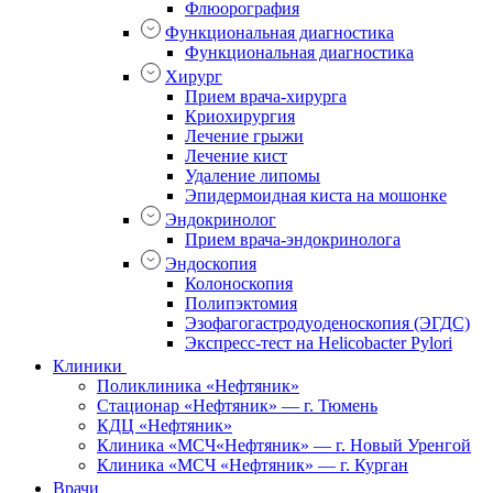
Флюорография
Функциональная диагностика
Функциональная диагностика
Хирург
Прием врача-хирурга
Криохирургия
Лечение грыжи
Лечение кист
Удаление липомы
Эпидермоидная киста на мошонке
Эндокринолог
Прием врача-эндокринолога
Эндоскопия
Колоноскопия
Полипэктомия
Эзофагогастродуоденоскопия (ЭГДС)
Экспресс-тест на Helicobacter Pylori
Клиники
Поликлиника «Нефтяник»
Стационар «Нефтяник» — г. Тюмень
КДЦ «Нефтяник»
Клиника «МСЧ«Нефтяник» — г. Новый Уренгой
Клиника «МСЧ «Нефтяник» — г. Курган
Врачи