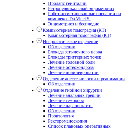
Пролапс гениталий
Ретроцервикальный эндометриоз
Робот-ассистированные операции на
комплексе Da Vinci Si
Эндометриоз и бесплодие
Компьютерная томография (КТ)
Компьютерная томография (КТ)
Неврологическое отделение
Об отделении
Блокада затылочного нерва
Блокады триггерных точек
Лечение головной боли
Лечение остеохондроза
Лечение полиневропатии
Отделение анестезиологии и реанимации
Об отделении
Отделение гнойной хирургии
Лечение анальных трещин
Лечение геморроя
Лечение парапроктита
Об отделении
Проктология
Ректороманоскопия
Список плановых оперативных