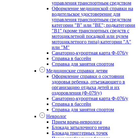
управления транспортным средством
Оформление медицинской справки на
водительское удостоверение для
управления транспортным средством
категории "В" или "BE"; подкатегории
"В1" (кроме транспортных средств с
мотоциклетной посадкой или рулем
мотоциклетного типа) категории "А"
или "М"
Санаторно-курортная карта Ф-076/у
Справка в бассейн
Справка для занятия спортом
Медицинские справки детям
Оформление справки о состоянии
здоровья ребенка, отъезжающего в
организацию отдыха детей и их
оздоровления (Ф-079/у)
Санаторно-курортная карта Ф-076/у
Справка в бассейн
Справка для занятия спортом
Невролог
Прием врача-невролога
Блокада затылочного нерва
Блокада триггерных точек