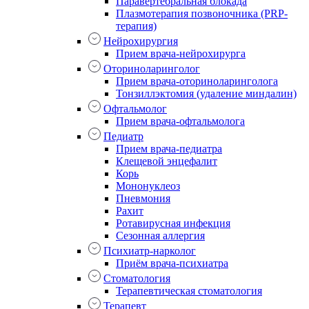
Паравертебральная блокада
Плазмотерапия позвоночника (PRP-
терапия)
Нейрохирургия
Прием врача-нейрохирурга
Оториноларинголог
Прием врача-оториноларинголога
Тонзиллэктомия (удаление миндалин)
Офтальмолог
Прием врача-офтальмолога
Педиатр
Прием врача-педиатра
Клещевой энцефалит
Корь
Мононуклеоз
Пневмония
Рахит
Ротавирусная инфекция
Сезонная аллергия
Психиатр-нарколог
Приём врача-психиатра
Стоматология
Терапевтическая стоматология
Терапевт