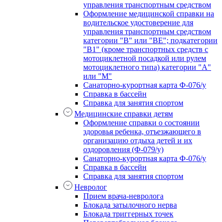
управления транспортным средством
Оформление медицинской справки на
водительское удостоверение для
управления транспортным средством
категории "В" или "BE"; подкатегории
"В1" (кроме транспортных средств с
мотоциклетной посадкой или рулем
мотоциклетного типа) категории "А"
или "М"
Санаторно-курортная карта Ф-076/у
Справка в бассейн
Справка для занятия спортом
Медицинские справки детям
Оформление справки о состоянии
здоровья ребенка, отъезжающего в
организацию отдыха детей и их
оздоровления (Ф-079/у)
Санаторно-курортная карта Ф-076/у
Справка в бассейн
Справка для занятия спортом
Невролог
Прием врача-невролога
Блокада затылочного нерва
Блокада триггерных точек