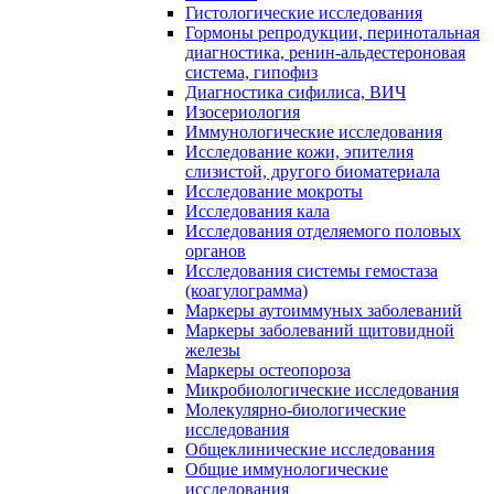
Гистологические исследования
Гормоны репродукции, перинотальная
диагностика, ренин-альдестероновая
система, гипофиз
Диагностика сифилиса, ВИЧ
Изосериология
Иммунологические исследования
Исследование кожи, эпителия
слизистой, другого биоматериала
Исследование мокроты
Исследования кала
Исследования отделяемого половых
органов
Исследования системы гемостаза
(коагулограмма)
Маркеры аутоиммуных заболеваний
Маркеры заболеваний щитовидной
железы
Маркеры остеопороза
Микробиологические исследования
Молекулярно-биологические
исследования
Общеклинические исследования
Общие иммунологические
исследования