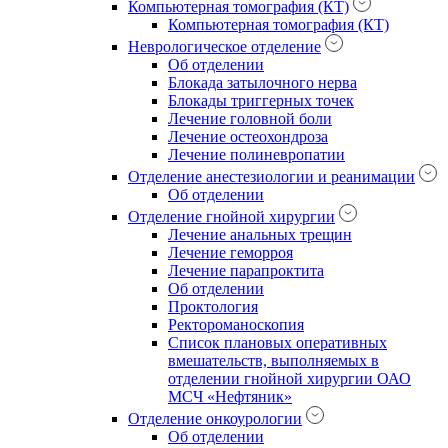
Компьютерная томография (КТ)
Компьютерная томография (КТ)
Неврологическое отделение
Об отделении
Блокада затылочного нерва
Блокады триггерных точек
Лечение головной боли
Лечение остеохондроза
Лечение полиневропатии
Отделение анестезиологии и реанимации
Об отделении
Отделение гнойной хирургии
Лечение анальных трещин
Лечение геморроя
Лечение парапроктита
Об отделении
Проктология
Ректороманоскопия
Список плановых оперативных
вмешательств, выполняемых в
отделении гнойной хирургии ОАО
МСЧ «Нефтяник»
Отделение онкоурологии
Об отделении