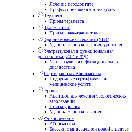
Лечение пародонтита
Профессиональная чистка зубов
Терапевт
Прием терапевта
Травматолог
Приём врача-травматолога
Ударно-волновая терапия (УВТ)
Ударно-волновая терапия: урология
Ультразвуковая и функциональная
диагностика (УЗИ и ФД)
Ультразвуковая и функциональная
диагностика
Сертификаты / Абонементы
Подарочные сертификаты на
медицинские услуги
Уролог
Авантрон для лечения урологических
заболеваний
Прием уролога
Ударно-волновая терапия
Физиолечение
Абонементы
Бассейн с минеральной водой в центре