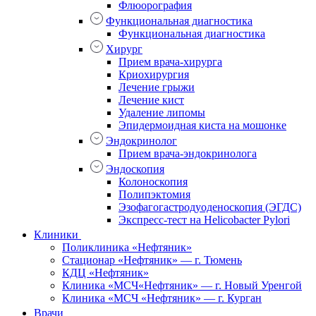
Флюорография
Функциональная диагностика
Функциональная диагностика
Хирург
Прием врача-хирурга
Криохирургия
Лечение грыжи
Лечение кист
Удаление липомы
Эпидермоидная киста на мошонке
Эндокринолог
Прием врача-эндокринолога
Эндоскопия
Колоноскопия
Полипэктомия
Эзофагогастродуоденоскопия (ЭГДС)
Экспресс-тест на Helicobacter Pylori
Клиники
Поликлиника «Нефтяник»
Стационар «Нефтяник» — г. Тюмень
КДЦ «Нефтяник»
Клиника «МСЧ«Нефтяник» — г. Новый Уренгой
Клиника «МСЧ «Нефтяник» — г. Курган
Врачи