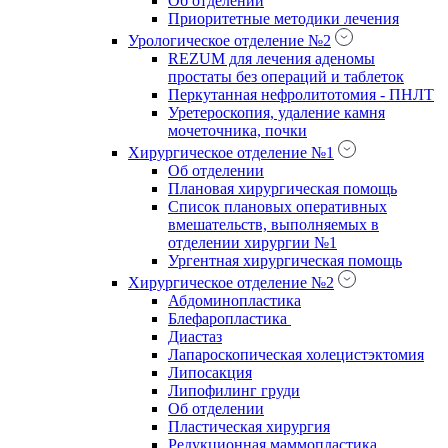
Об отделении
Приоритетные методики лечения
Урологическое отделение №2
REZUM для лечения аденомы
простаты без операций и таблеток
Перкутанная нефролитотомия - ПНЛТ
Уретероскопия, удаление камня
мочеточника, почки
Хирургическое отделение №1
Об отделении
Плановая хирургическая помощь
Список плановых оперативных
вмешательств, выполняемых в
отделении хирургии №1
Ургентная хирургическая помощь
Хирургическое отделение №2
Абдоминопластика
Блефаропластика
Диастаз
Лапароскопическая холецистэктомия
Липосакция
Липофилинг груди
Об отделении
Пластическая хирургия
Редукционная маммопластика