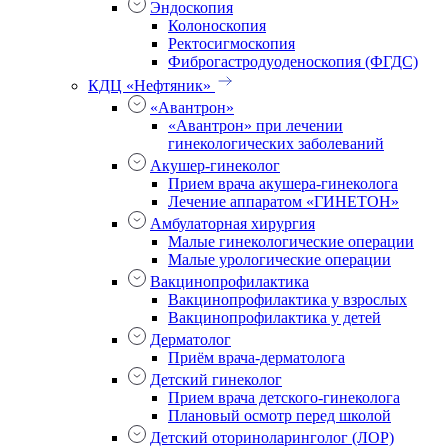
Эндоскопия
Колоноскопия
Ректосигмоскопия
Фиброгастродуоденоскопия (ФГДС)
КДЦ «Нефтяник»
«Авантрон»
«Авантрон» при лечении
гинекологических заболеваний
Акушер-гинеколог
Прием врача акушера-гинеколога
Лечение аппаратом «ГИНЕТОН»
Амбулаторная хирургия
Малые гинекологические операции
Малые урологические операции
Вакцинопрофилактика
Вакцинопрофилактика у взрослых
Вакцинопрофилактика у детей
Дерматолог
Приём врача-дерматолога
Детский гинеколог
Прием врача детского-гинеколога
Плановый осмотр перед школой
Детский оториноларинголог (ЛОР)