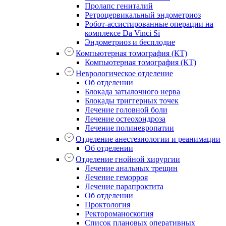
Пролапс гениталий
Ретроцервикальный эндометриоз
Робот-ассистированные операции на
комплексе Da Vinci Si
Эндометриоз и бесплодие
Компьютерная томография (КТ)
Компьютерная томография (КТ)
Неврологическое отделение
Об отделении
Блокада затылочного нерва
Блокады триггерных точек
Лечение головной боли
Лечение остеохондроза
Лечение полиневропатии
Отделение анестезиологии и реанимации
Об отделении
Отделение гнойной хирургии
Лечение анальных трещин
Лечение геморроя
Лечение парапроктита
Об отделении
Проктология
Ректороманоскопия
Список плановых оперативных