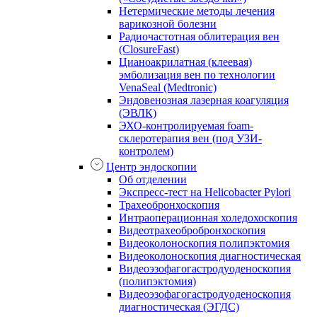
Нетермические методы лечения
варикозной болезни
Радиочастотная облитерация вен
(ClosureFast)
Цианоакрилатная (клеевая)
эмболизация вен по технологии
VenaSeal (Medtronic)
Эндовенозная лазерная коагуляция
(ЭВЛК)
ЭХО-контролируемая foam-
склеротерапия вен (под УЗИ-
контролем)
Центр эндоскопии
Об отделении
Экспресс-тест на Helicobacter Pylori
Трахеобронхоскопия
Интраоперационная холедохоскопия
Видеотрахеобробронхоскопия
Видеоколоноскопия полипэктомия
Видеоколоноскопия диагностическая
Видеоэзофагогастродуоденоскопия
(полипэктомия)
Видеоэзофагогастродуоденоскопия
диагностическая (ЭГДС)