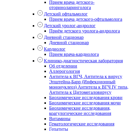
Прием врача детского-
оториноларинголога
Детский офтальмолог
Прием врача детского-офтальмолога
Детский уролог-андролог
Приём детского уролога-андролога
Дневной стационар
Дневной стационар
Кардиолог
Прием врача-кардиолога
Клинико-диагностическая лаборатория
Об отделении
Аллерогология
Антитела к ВГЧ, Антитела к вирусу
Эпштейна-Барр (Инфекционный
мононуклеоз) Антитела к ВГЧ IV типа,
Антитела к Цитомегаловирусу
Биохимические исследования крови
Биохимические исследования мочи
Биохимические исследования,
коагулогические исследования
Витамины
Гематологические исследования
Гепатиты