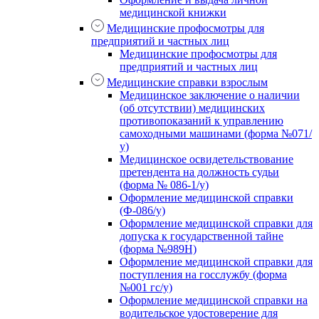
медицинской книжки
Медицинские профосмотры для
предприятий и частных лиц
Медицинские профосмотры для
предприятий и частных лиц
Медицинские справки взрослым
Медицинское заключение о наличии
(об отсутствии) медицинских
противопоказаний к управлению
самоходными машинами (форма №071/
у)
Медицинское освидетельствование
претендента на должность судьи
(форма № 086-1/у)
Оформление медицинской справки
(Ф-086/у)
Оформление медицинской справки для
допуска к государственной тайне
(форма №989Н)
Оформление медицинской справки для
поступления на госслужбу (форма
№001 гс/у)
Оформление медицинской справки на
водительское удостоверение для