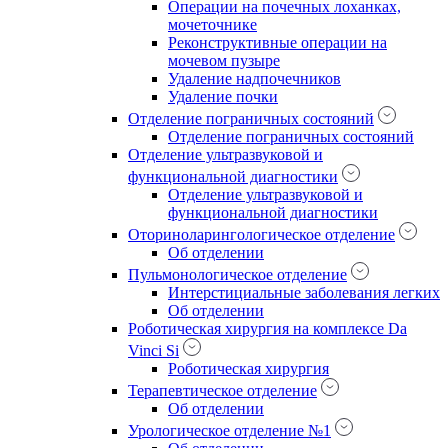
Операции на почечных лоханках,
мочеточнике
Реконструктивные операции на
мочевом пузыре
Удаление надпочечников
Удаление почки
Отделение пограничных состояний
Отделение пограничных состояний
Отделение ультразвуковой и
функциональной диагностики
Отделение ультразвуковой и
функциональной диагностики
Оториноларингологическое отделение
Об отделении
Пульмонологическое отделение
Интерстициальные заболевания легких
Об отделении
Роботическая хирургия на комплексе Da
Vinci Si
Роботическая хирургия
Терапевтическое отделение
Об отделении
Урологическое отделение №1