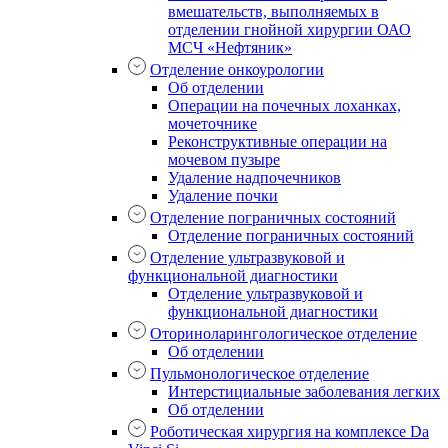
вмешательств, выполняемых в
отделении гнойной хирургии ОАО
МСЧ «Нефтяник»
Отделение онкоурологии
Об отделении
Операции на почечных лоханках,
мочеточнике
Реконструктивные операции на
мочевом пузыре
Удаление надпочечников
Удаление почки
Отделение пограничных состояний
Отделение пограничных состояний
Отделение ультразвуковой и
функциональной диагностики
Отделение ультразвуковой и
функциональной диагностики
Оториноларингологическое отделение
Об отделении
Пульмонологическое отделение
Интерстициальные заболевания легких
Об отделении
Роботическая хирургия на комплексе Da