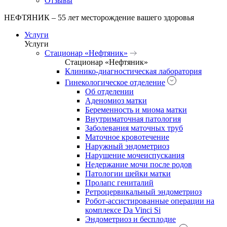
Отзывы
НЕФТЯНИК – 55 лет месторождение вашего здоровья
Услуги
Услуги
Стационар «Нефтяник»
Стационар «Нефтяник»
Клинико-диагностическая лаборатория
Гинекологическое отделение
Об отделении
Аденомиоз матки
Беременность и миома матки
Внутриматочная патология
Заболевания маточных труб
Маточное кровотечение
Наружный эндометриоз
Нарушение мочеиспускания
Недержание мочи после родов
Патологии шейки матки
Пролапс гениталий
Ретроцервикальный эндометриоз
Робот-ассистированные операции на
комплексе Da Vinci Si
Эндометриоз и бесплодие