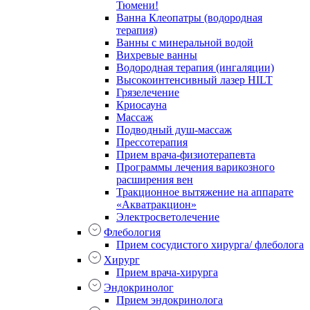
Тюмени!
Ванна Клеопатры (водородная
терапия)
Ванны с минеральной водой
Вихревые ванны
Водородная терапия (ингаляции)
Высокоинтенсивный лазер HILT
Грязелечение
Криосауна
Массаж
Подводный душ-массаж
Прессотерапия
Прием врача-физиотерапевта
Программы лечения варикозного
расширения вен
Тракционное вытяжение на аппарате
«Акватракцион»
Электросветолечение
Флебология
Прием сосудистого хирурга/ флеболога
Хирург
Прием врача-хирурга
Эндокринолог
Прием эндокринолога