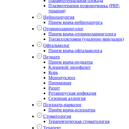
Паравертебральная блокада
Плазмотерапия позвоночника (PRP-
терапия)
Нейрохирургия
Прием врача-нейрохирурга
Оториноларинголог
Прием врача-оториноларинголога
Тонзиллэктомия (удаление миндалин)
Офтальмолог
Прием врача-офтальмолога
Педиатр
Прием врача-педиатра
Клещевой энцефалит
Корь
Мононуклеоз
Пневмония
Рахит
Ротавирусная инфекция
Сезонная аллергия
Психиатр-нарколог
Приём врача-психиатра
Стоматология
Терапевтическая стоматология
Терапевт