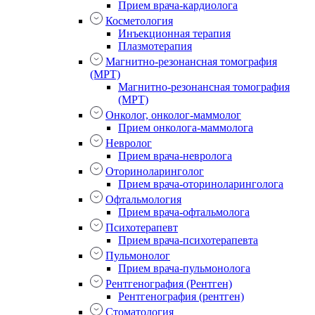
Прием врача-кардиолога
Косметология
Инъекционная терапия
Плазмотерапия
Магнитно-резонансная томография
(МРТ)
Магнитно-резонансная томография
(МРТ)
Онколог, онколог-маммолог
Прием онколога-маммолога
Невролог
Прием врача-невролога
Оториноларинголог
Прием врача-оториноларинголога
Офтальмология
Прием врача-офтальмолога
Психотерапевт
Прием врача-психотерапевта
Пульмонолог
Прием врача-пульмонолога
Рентгенография (Рентген)
Рентгенография (рентген)
Стоматология