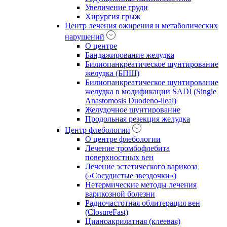
Увеличение груди
Хирургия грыж
Центр лечения ожирения и метаболических
нарушений
О центре
Бандажирование желудка
Билиопанкреатическое шунтирование
желудка (БПШ)
Билиопанкреатическое шунтирование
желудка в модификации SADI (Single
Anastomosis Duodeno-ileal)
Желудочное шунтирование
Продольная резекция желудка
Центр флебологии
О центре флебологии
Лечение тромбофлебита
поверхностных вен
Лечение эстетического варикоза
(«Сосудистые звездочки»)
Нетермические методы лечения
варикозной болезни
Радиочастотная облитерация вен
(ClosureFast)
Цианоакрилатная (клеевая)