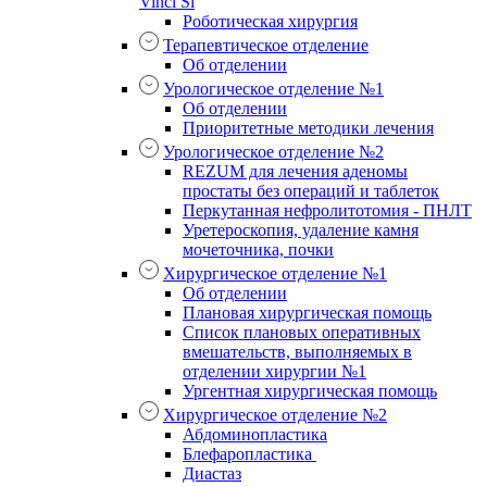
Vinci Si
Роботическая хирургия
Терапевтическое отделение
Об отделении
Урологическое отделение №1
Об отделении
Приоритетные методики лечения
Урологическое отделение №2
REZUM для лечения аденомы
простаты без операций и таблеток
Перкутанная нефролитотомия - ПНЛТ
Уретероскопия, удаление камня
мочеточника, почки
Хирургическое отделение №1
Об отделении
Плановая хирургическая помощь
Список плановых оперативных
вмешательств, выполняемых в
отделении хирургии №1
Ургентная хирургическая помощь
Хирургическое отделение №2
Абдоминопластика
Блефаропластика
Диастаз