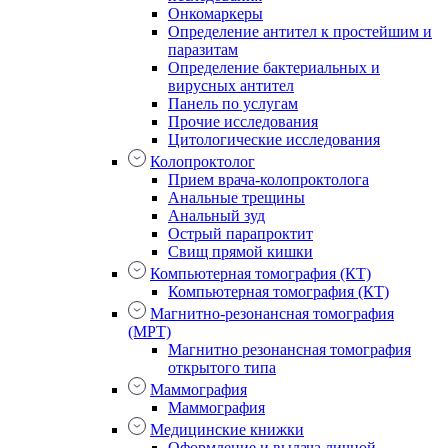
Онкомаркеры
Определение антител к простейшим и
паразитам
Определение бактериальных и
вирусных антител
Панель по услугам
Прочие исследования
Цитологические исследования
Колопроктолог
Прием врача-колопроктолога
Анальные трещины
Анальный зуд
Острый парапроктит
Свищ прямой кишки
Компьютерная томография (КТ)
Компьютерная томография (КТ)
Магнитно-резонансная томография
(МРТ)
Магнитно резонансная томография
открытого типа
Маммография
Маммография
Медицинские книжки
Оформление и выдача личной