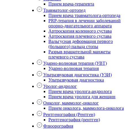
Прием врача-терапевта
Травматолог-ортопед
Прием врача травматолога-ортопеда
PRP-терапия в лечении заболеваний
опорно-двигательного аппарата
Артроскопия коленного сустава
Артроскопия плечевого сустава
Вальгусная деформация первого
(большого) пальца стопы
Разрыв вращательной манжеты
плечевого сустава
Ударно-волновая терапия (УВТ)
Ударно-волновая терапия
Ультразвуковая диагностика (УЗИ)
Ультразвуковая диагностика
Уролог-андролог
Прием врача уролога-андролога
Прием врача уролога для женщин
Онколог, маммолог-онколог
Прием онколога, маммолога-онколога
Рентгенография (Рентген)
Рентгенография (рентген)
Флюорография