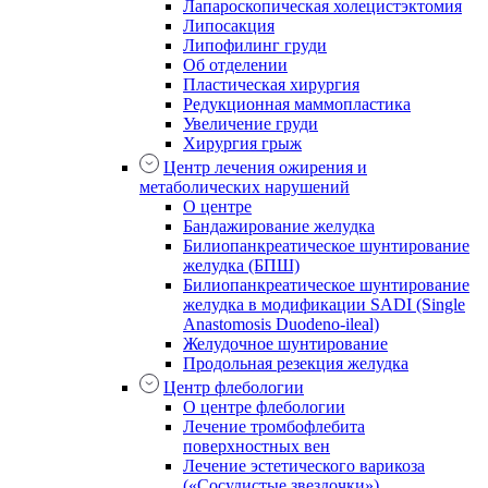
Лапароскопическая холецистэктомия
Липосакция
Липофилинг груди
Об отделении
Пластическая хирургия
Редукционная маммопластика
Увеличение груди
Хирургия грыж
Центр лечения ожирения и
метаболических нарушений
О центре
Бандажирование желудка
Билиопанкреатическое шунтирование
желудка (БПШ)
Билиопанкреатическое шунтирование
желудка в модификации SADI (Single
Anastomosis Duodeno-ileal)
Желудочное шунтирование
Продольная резекция желудка
Центр флебологии
О центре флебологии
Лечение тромбофлебита
поверхностных вен
Лечение эстетического варикоза
(«Сосудистые звездочки»)