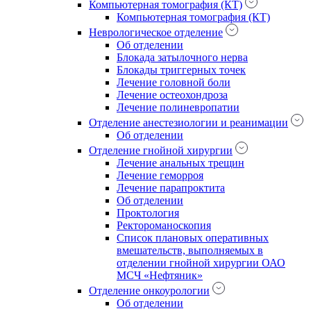
Компьютерная томография (КТ)
Компьютерная томография (КТ)
Неврологическое отделение
Об отделении
Блокада затылочного нерва
Блокады триггерных точек
Лечение головной боли
Лечение остеохондроза
Лечение полиневропатии
Отделение анестезиологии и реанимации
Об отделении
Отделение гнойной хирургии
Лечение анальных трещин
Лечение геморроя
Лечение парапроктита
Об отделении
Проктология
Ректороманоскопия
Список плановых оперативных
вмешательств, выполняемых в
отделении гнойной хирургии ОАО
МСЧ «Нефтяник»
Отделение онкоурологии
Об отделении