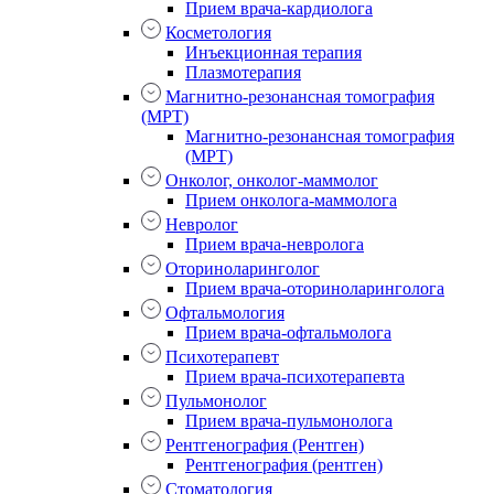
Прием врача-кардиолога
Косметология
Инъекционная терапия
Плазмотерапия
Магнитно-резонансная томография
(МРТ)
Магнитно-резонансная томография
(МРТ)
Онколог, онколог-маммолог
Прием онколога-маммолога
Невролог
Прием врача-невролога
Оториноларинголог
Прием врача-оториноларинголога
Офтальмология
Прием врача-офтальмолога
Психотерапевт
Прием врача-психотерапевта
Пульмонолог
Прием врача-пульмонолога
Рентгенография (Рентген)
Рентгенография (рентген)
Стоматология