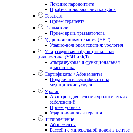
Лечение пародонтита
Профессиональная чистка зубов
Терапевт
Прием терапевта
Травматолог
Приём врача-травматолога
Ударно-волновая терапия (УВТ)
Ударно-волновая терапия: урология
Ультразвуковая и функциональная
диагностика (УЗИ и ФД)
Ультразвуковая и функциональная
диагностика
Сертификаты / Абонементы
Подарочные сертификаты на
медицинские услуги
Уролог
Авантрон для лечения урологических
заболеваний
Прием уролога
Ударно-волновая терапия
Физиолечение
Абонементы
Бассейн с минеральной водой в центре