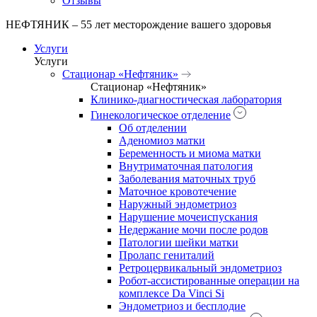
Отзывы
НЕФТЯНИК – 55 лет месторождение вашего здоровья
Услуги
Услуги
Стационар «Нефтяник»
Стационар «Нефтяник»
Клинико-диагностическая лаборатория
Гинекологическое отделение
Об отделении
Аденомиоз матки
Беременность и миома матки
Внутриматочная патология
Заболевания маточных труб
Маточное кровотечение
Наружный эндометриоз
Нарушение мочеиспускания
Недержание мочи после родов
Патологии шейки матки
Пролапс гениталий
Ретроцервикальный эндометриоз
Робот-ассистированные операции на
комплексе Da Vinci Si
Эндометриоз и бесплодие