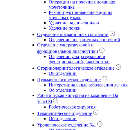
Операции на почечных лоханках,
мочеточнике
Реконструктивные операции на
мочевом пузыре
Удаление надпочечников
Удаление почки
Отделение пограничных состояний
Отделение пограничных состояний
Отделение ультразвуковой и
функциональной диагностики
Отделение ультразвуковой и
функциональной диагностики
Оториноларингологическое отделение
Об отделении
Пульмонологическое отделение
Интерстициальные заболевания легких
Об отделении
Роботическая хирургия на комплексе Da
Vinci Si
Роботическая хирургия
Терапевтическое отделение
Об отделении
Урологическое отделение №1