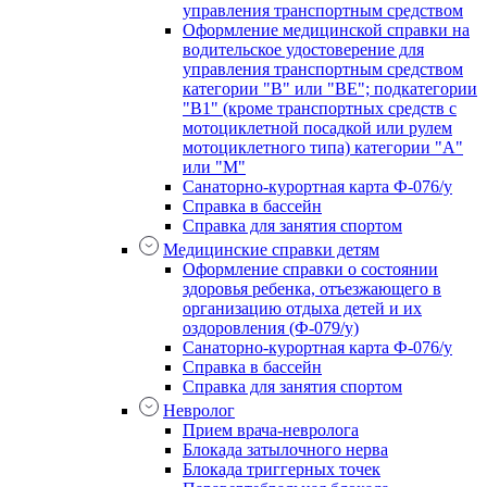
управления транспортным средством
Оформление медицинской справки на
водительское удостоверение для
управления транспортным средством
категории "В" или "BE"; подкатегории
"В1" (кроме транспортных средств с
мотоциклетной посадкой или рулем
мотоциклетного типа) категории "А"
или "М"
Санаторно-курортная карта Ф-076/у
Справка в бассейн
Справка для занятия спортом
Медицинские справки детям
Оформление справки о состоянии
здоровья ребенка, отъезжающего в
организацию отдыха детей и их
оздоровления (Ф-079/у)
Санаторно-курортная карта Ф-076/у
Справка в бассейн
Справка для занятия спортом
Невролог
Прием врача-невролога
Блокада затылочного нерва
Блокада триггерных точек