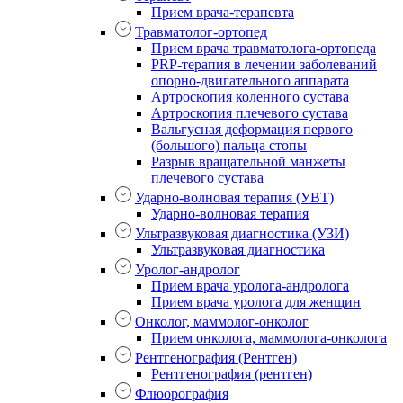
Прием врача-терапевта
Травматолог-ортопед
Прием врача травматолога-ортопеда
PRP-терапия в лечении заболеваний
опорно-двигательного аппарата
Артроскопия коленного сустава
Артроскопия плечевого сустава
Вальгусная деформация первого
(большого) пальца стопы
Разрыв вращательной манжеты
плечевого сустава
Ударно-волновая терапия (УВТ)
Ударно-волновая терапия
Ультразвуковая диагностика (УЗИ)
Ультразвуковая диагностика
Уролог-андролог
Прием врача уролога-андролога
Прием врача уролога для женщин
Онколог, маммолог-онколог
Прием онколога, маммолога-онколога
Рентгенография (Рентген)
Рентгенография (рентген)
Флюорография