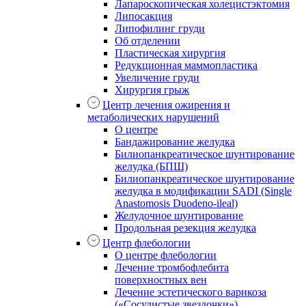
Лапароскопическая холецистэктомия
Липосакция
Липофилинг груди
Об отделении
Пластическая хирургия
Редукционная маммопластика
Увеличение груди
Хирургия грыж
Центр лечения ожирения и
метаболических нарушений
О центре
Бандажирование желудка
Билиопанкреатическое шунтирование
желудка (БПШ)
Билиопанкреатическое шунтирование
желудка в модификации SADI (Single
Anastomosis Duodeno-ileal)
Желудочное шунтирование
Продольная резекция желудка
Центр флебологии
О центре флебологии
Лечение тромбофлебита
поверхностных вен
Лечение эстетического варикоза
(«Сосудистые звездочки»)