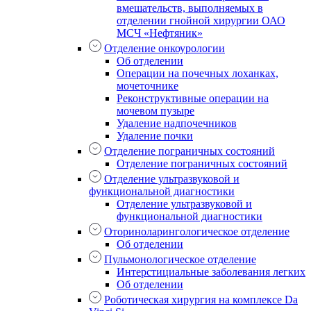
вмешательств, выполняемых в
отделении гнойной хирургии ОАО
МСЧ «Нефтяник»
Отделение онкоурологии
Об отделении
Операции на почечных лоханках,
мочеточнике
Реконструктивные операции на
мочевом пузыре
Удаление надпочечников
Удаление почки
Отделение пограничных состояний
Отделение пограничных состояний
Отделение ультразвуковой и
функциональной диагностики
Отделение ультразвуковой и
функциональной диагностики
Оториноларингологическое отделение
Об отделении
Пульмонологическое отделение
Интерстициальные заболевания легких
Об отделении
Роботическая хирургия на комплексе Da