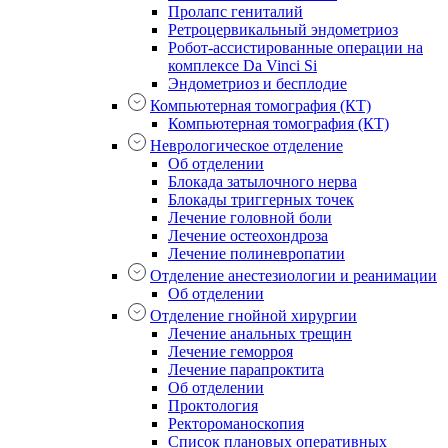
Пролапс гениталий
Ретроцервикальный эндометриоз
Робот-ассистированные операции на
комплексе Da Vinci Si
Эндометриоз и бесплодие
Компьютерная томография (КТ)
Компьютерная томография (КТ)
Неврологическое отделение
Об отделении
Блокада затылочного нерва
Блокады триггерных точек
Лечение головной боли
Лечение остеохондроза
Лечение полиневропатии
Отделение анестезиологии и реанимации
Об отделении
Отделение гнойной хирургии
Лечение анальных трещин
Лечение геморроя
Лечение парапроктита
Об отделении
Проктология
Ректороманоскопия
Список плановых оперативных