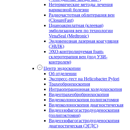
Нетермические методы лечения
варикозной болезни
Радиочастотная облитерация вен
(ClosureFast)
Цианоакрилатная (клеевая)
эмболизация вен по технологии
VenaSeal (Medtronic)
Эндовенозная лазерная коагуляция
(ЭВЛК)
ЭХО-контролируемая foam-
склеротерапия вен (под УЗИ-
контролем)
Центр эндоскопии
Об отделении
Экспресс-тест на Helicobacter Pylori
Трахеобронхоскопия
Интраоперационная холедохоскопия
Видеотрахеобробронхоскопия
Видеоколоноскопия полипэктомия
Видеоколоноскопия диагностическая
Видеоэзофагогастродуоденоскопия
(полипэктомия)
Видеоэзофагогастродуоденоскопия
диагностическая (ЭГДС)