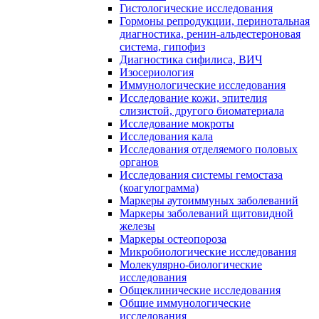
Гистологические исследования
Гормоны репродукции, перинотальная
диагностика, ренин-альдестероновая
система, гипофиз
Диагностика сифилиса, ВИЧ
Изосериология
Иммунологические исследования
Исследование кожи, эпителия
слизистой, другого биоматериала
Исследование мокроты
Исследования кала
Исследования отделяемого половых
органов
Исследования системы гемостаза
(коагулограмма)
Маркеры аутоиммуных заболеваний
Маркеры заболеваний щитовидной
железы
Маркеры остеопороза
Микробиологические исследования
Молекулярно-биологические
исследования
Общеклинические исследования
Общие иммунологические
исследования