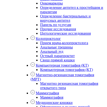
Онкомаркеры
Определение антител к простейшим и
паразитам
Определение бактериальных и
вирусных антител
Панель по услугам
Прочие исследования
Цитологические исследования
Колопроктолог
Прием врача-колопроктолога
Анальные трещины
Анальный зуд
Острый парапроктит
Свищ прямой кишки
Компьютерная томография (КТ)
Компьютерная томография (КТ)
Магнитно-резонансная томография
(МРТ)
Магнитно резонансная томография
открытого типа
Маммография
Маммография
Медицинские книжки
Оформление и выдача личной