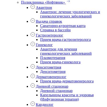
Поликлиника «Нефтяник»
Авантрон
Авантрон: лечение урологических и
гинекологических заболеваний
Выдача справок
Санаторно-курортная карта
Справка в бассейн
Гастроэнтеролог
Прием врача-гастроэнтеролога
Гинеколог
Авантрон для лечения
гинекологических заболеваний
Плазмотерапия
Прием врача-гинеколога
Денситометрия
Денситометрия
Дерматовенеролог
Прием врача-дерматовенеролога
Дневной стационар
Дневной стационар
Капельницы красоты и здоровья
(Инфузионная терапия)
Кардиолог