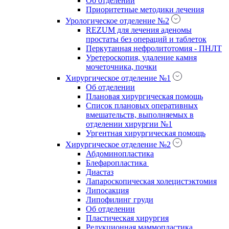
Об отделении
Приоритетные методики лечения
Урологическое отделение №2
REZUM для лечения аденомы
простаты без операций и таблеток
Перкутанная нефролитотомия - ПНЛТ
Уретероскопия, удаление камня
мочеточника, почки
Хирургическое отделение №1
Об отделении
Плановая хирургическая помощь
Список плановых оперативных
вмешательств, выполняемых в
отделении хирургии №1
Ургентная хирургическая помощь
Хирургическое отделение №2
Абдоминопластика
Блефаропластика
Диастаз
Лапароскопическая холецистэктомия
Липосакция
Липофилинг груди
Об отделении
Пластическая хирургия
Редукционная маммопластика