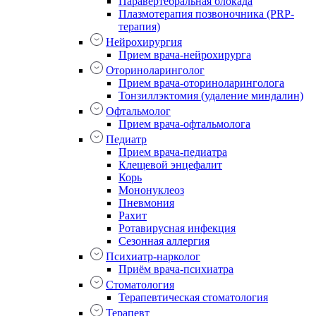
Паравертебральная блокада
Плазмотерапия позвоночника (PRP-
терапия)
Нейрохирургия
Прием врача-нейрохирурга
Оториноларинголог
Прием врача-оториноларинголога
Тонзиллэктомия (удаление миндалин)
Офтальмолог
Прием врача-офтальмолога
Педиатр
Прием врача-педиатра
Клещевой энцефалит
Корь
Мононуклеоз
Пневмония
Рахит
Ротавирусная инфекция
Сезонная аллергия
Психиатр-нарколог
Приём врача-психиатра
Стоматология
Терапевтическая стоматология
Терапевт