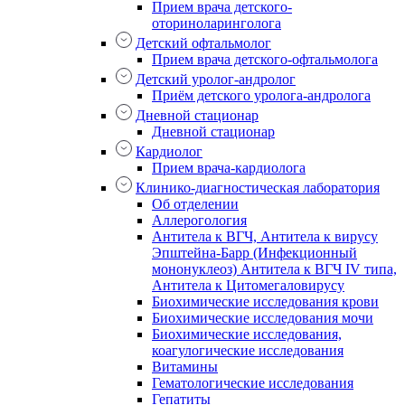
Прием врача детского-
оториноларинголога
Детский офтальмолог
Прием врача детского-офтальмолога
Детский уролог-андролог
Приём детского уролога-андролога
Дневной стационар
Дневной стационар
Кардиолог
Прием врача-кардиолога
Клинико-диагностическая лаборатория
Об отделении
Аллерогология
Антитела к ВГЧ, Антитела к вирусу
Эпштейна-Барр (Инфекционный
мононуклеоз) Антитела к ВГЧ IV типа,
Антитела к Цитомегаловирусу
Биохимические исследования крови
Биохимические исследования мочи
Биохимические исследования,
коагулогические исследования
Витамины
Гематологические исследования
Гепатиты