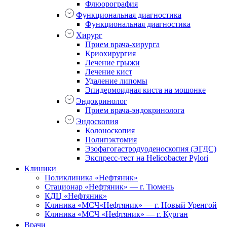
Флюорография
Функциональная диагностика
Функциональная диагностика
Хирург
Прием врача-хирурга
Криохирургия
Лечение грыжи
Лечение кист
Удаление липомы
Эпидермоидная киста на мошонке
Эндокринолог
Прием врача-эндокринолога
Эндоскопия
Колоноскопия
Полипэктомия
Эзофагогастродуоденоскопия (ЭГДС)
Экспресс-тест на Helicobacter Pylori
Клиники
Поликлиника «Нефтяник»
Стационар «Нефтяник» — г. Тюмень
КДЦ «Нефтяник»
Клиника «МСЧ«Нефтяник» — г. Новый Уренгой
Клиника «МСЧ «Нефтяник» — г. Курган
Врачи