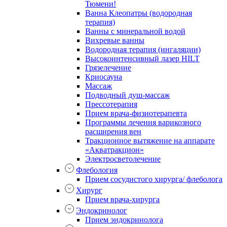
Тюмени!
Ванна Клеопатры (водородная
терапия)
Ванны с минеральной водой
Вихревые ванны
Водородная терапия (ингаляции)
Высокоинтенсивный лазер HILT
Грязелечение
Криосауна
Массаж
Подводный душ-массаж
Прессотерапия
Прием врача-физиотерапевта
Программы лечения варикозного
расширения вен
Тракционное вытяжение на аппарате
«Акватракцион»
Электросветолечение
Флебология
Прием сосудистого хирурга/ флеболога
Хирург
Прием врача-хирурга
Эндокринолог
Прием эндокринолога