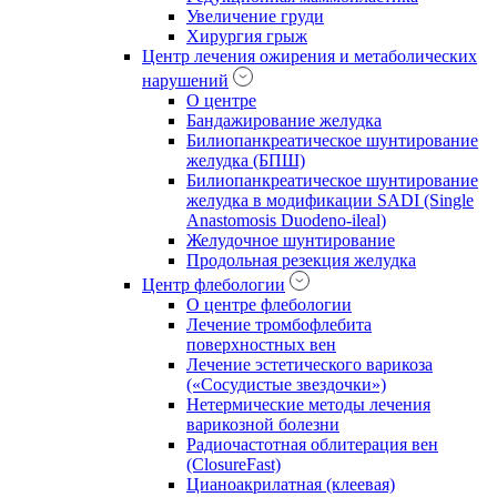
Увеличение груди
Хирургия грыж
Центр лечения ожирения и метаболических
нарушений
О центре
Бандажирование желудка
Билиопанкреатическое шунтирование
желудка (БПШ)
Билиопанкреатическое шунтирование
желудка в модификации SADI (Single
Anastomosis Duodeno-ileal)
Желудочное шунтирование
Продольная резекция желудка
Центр флебологии
О центре флебологии
Лечение тромбофлебита
поверхностных вен
Лечение эстетического варикоза
(«Сосудистые звездочки»)
Нетермические методы лечения
варикозной болезни
Радиочастотная облитерация вен
(ClosureFast)
Цианоакрилатная (клеевая)