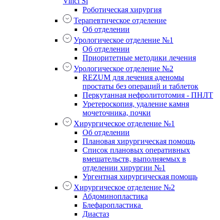
Vinci Si
Роботическая хирургия
Терапевтическое отделение
Об отделении
Урологическое отделение №1
Об отделении
Приоритетные методики лечения
Урологическое отделение №2
REZUM для лечения аденомы
простаты без операций и таблеток
Перкутанная нефролитотомия - ПНЛТ
Уретероскопия, удаление камня
мочеточника, почки
Хирургическое отделение №1
Об отделении
Плановая хирургическая помощь
Список плановых оперативных
вмешательств, выполняемых в
отделении хирургии №1
Ургентная хирургическая помощь
Хирургическое отделение №2
Абдоминопластика
Блефаропластика
Диастаз