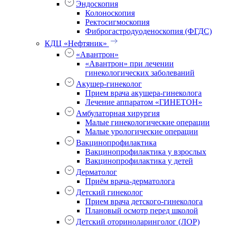
Эндоскопия
Колоноскопия
Ректосигмоскопия
Фиброгастродуоденоскопия (ФГДС)
КДЦ «Нефтяник»
«Авантрон»
«Авантрон» при лечении
гинекологических заболеваний
Акушер-гинеколог
Прием врача акушера-гинеколога
Лечение аппаратом «ГИНЕТОН»
Амбулаторная хирургия
Малые гинекологические операции
Малые урологические операции
Вакцинопрофилактика
Вакцинопрофилактика у взрослых
Вакцинопрофилактика у детей
Дерматолог
Приём врача-дерматолога
Детский гинеколог
Прием врача детского-гинеколога
Плановый осмотр перед школой
Детский оториноларинголог (ЛОР)