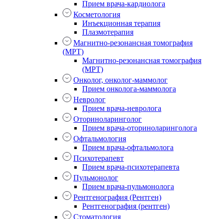
Прием врача-кардиолога
Косметология
Инъекционная терапия
Плазмотерапия
Магнитно-резонансная томография
(МРТ)
Магнитно-резонансная томография
(МРТ)
Онколог, онколог-маммолог
Прием онколога-маммолога
Невролог
Прием врача-невролога
Оториноларинголог
Прием врача-оториноларинголога
Офтальмология
Прием врача-офтальмолога
Психотерапевт
Прием врача-психотерапевта
Пульмонолог
Прием врача-пульмонолога
Рентгенография (Рентген)
Рентгенография (рентген)
Стоматология