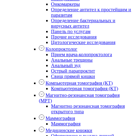
Онкомаркеры
Определение антител к простейшим и
паразитам
Определение бактериальных и
вирусных антител
Панель по услугам
Прочие исследования
Цитологические исследования
Колопроктолог
Прием врача-колопроктолога
Анальные трещины
Анальный зуд
Острый парапроктит
Свищ прямой кишки
Компьютерная томография (КТ)
Компьютерная томография (КТ)
Магнитно-резонансная томография
(МРТ)
Магнитно резонансная томография
открытого типа
Маммография
Маммография
Медицинские книжки
Оформление и выдача личной