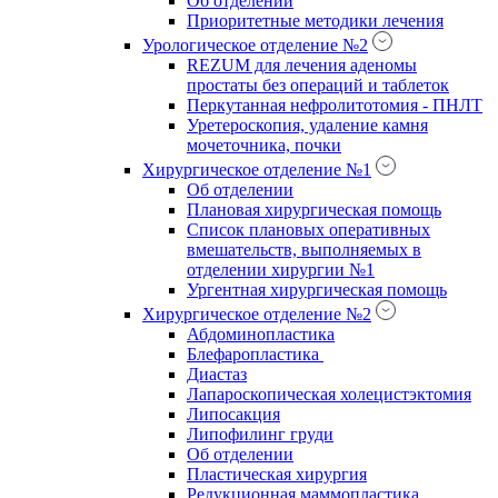
Об отделении
Приоритетные методики лечения
Урологическое отделение №2
REZUM для лечения аденомы
простаты без операций и таблеток
Перкутанная нефролитотомия - ПНЛТ
Уретероскопия, удаление камня
мочеточника, почки
Хирургическое отделение №1
Об отделении
Плановая хирургическая помощь
Список плановых оперативных
вмешательств, выполняемых в
отделении хирургии №1
Ургентная хирургическая помощь
Хирургическое отделение №2
Абдоминопластика
Блефаропластика
Диастаз
Лапароскопическая холецистэктомия
Липосакция
Липофилинг груди
Об отделении
Пластическая хирургия
Редукционная маммопластика