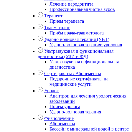
Лечение пародонтита
Профессиональная чистка зубов
Терапевт
Прием терапевта
Травматолог
Приём врача-травматолога
Ударно-волновая терапия (УВТ)
Ударно-волновая терапия: урология
Ультразвуковая и функциональная
диагностика (УЗИ и ФД)
Ультразвуковая и функциональная
диагностика
Сертификаты / Абонементы
Подарочные сертификаты на
медицинские услуги
Уролог
Авантрон для лечения урологических
заболеваний
Прием уролога
Ударно-волновая терапия
Физиолечение
Абонементы
Бассейн с минеральной водой в центре