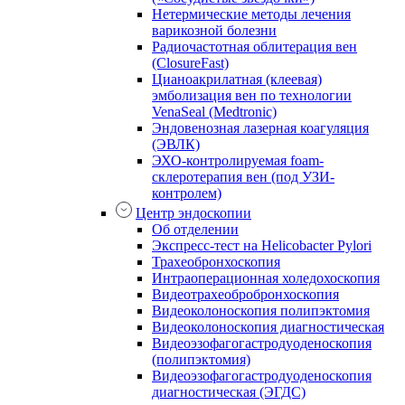
Нетермические методы лечения
варикозной болезни
Радиочастотная облитерация вен
(ClosureFast)
Цианоакрилатная (клеевая)
эмболизация вен по технологии
VenaSeal (Medtronic)
Эндовенозная лазерная коагуляция
(ЭВЛК)
ЭХО-контролируемая foam-
склеротерапия вен (под УЗИ-
контролем)
Центр эндоскопии
Об отделении
Экспресс-тест на Helicobacter Pylori
Трахеобронхоскопия
Интраоперационная холедохоскопия
Видеотрахеобробронхоскопия
Видеоколоноскопия полипэктомия
Видеоколоноскопия диагностическая
Видеоэзофагогастродуоденоскопия
(полипэктомия)
Видеоэзофагогастродуоденоскопия
диагностическая (ЭГДС)