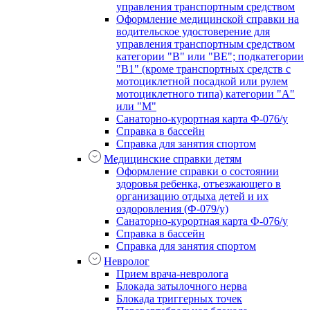
управления транспортным средством
Оформление медицинской справки на
водительское удостоверение для
управления транспортным средством
категории "В" или "BE"; подкатегории
"В1" (кроме транспортных средств с
мотоциклетной посадкой или рулем
мотоциклетного типа) категории "А"
или "М"
Санаторно-курортная карта Ф-076/у
Справка в бассейн
Справка для занятия спортом
Медицинские справки детям
Оформление справки о состоянии
здоровья ребенка, отъезжающего в
организацию отдыха детей и их
оздоровления (Ф-079/у)
Санаторно-курортная карта Ф-076/у
Справка в бассейн
Справка для занятия спортом
Невролог
Прием врача-невролога
Блокада затылочного нерва
Блокада триггерных точек