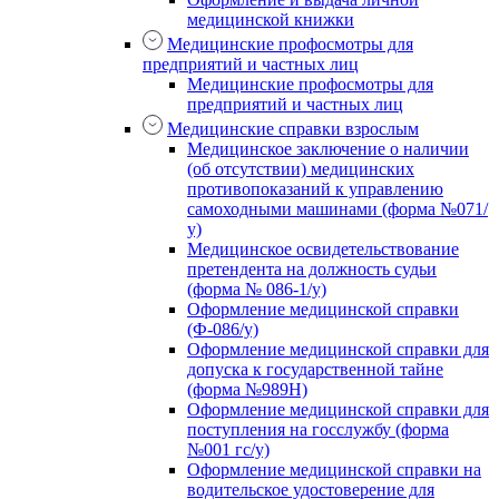
медицинской книжки
Медицинские профосмотры для
предприятий и частных лиц
Медицинские профосмотры для
предприятий и частных лиц
Медицинские справки взрослым
Медицинское заключение о наличии
(об отсутствии) медицинских
противопоказаний к управлению
самоходными машинами (форма №071/
у)
Медицинское освидетельствование
претендента на должность судьи
(форма № 086-1/у)
Оформление медицинской справки
(Ф-086/у)
Оформление медицинской справки для
допуска к государственной тайне
(форма №989Н)
Оформление медицинской справки для
поступления на госслужбу (форма
№001 гс/у)
Оформление медицинской справки на
водительское удостоверение для