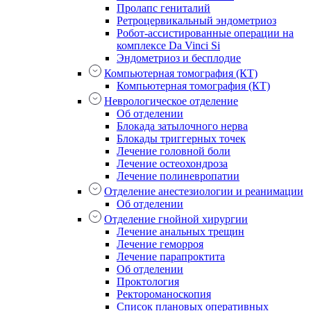
Пролапс гениталий
Ретроцервикальный эндометриоз
Робот-ассистированные операции на
комплексе Da Vinci Si
Эндометриоз и бесплодие
Компьютерная томография (КТ)
Компьютерная томография (КТ)
Неврологическое отделение
Об отделении
Блокада затылочного нерва
Блокады триггерных точек
Лечение головной боли
Лечение остеохондроза
Лечение полиневропатии
Отделение анестезиологии и реанимации
Об отделении
Отделение гнойной хирургии
Лечение анальных трещин
Лечение геморроя
Лечение парапроктита
Об отделении
Проктология
Ректороманоскопия
Список плановых оперативных