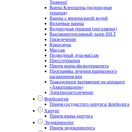
Тюмени!
Ванна Клеопатры (водородная
терапия)
Ванны с минеральной водой
Вихревые ванны
Водородная терапия (ингаляции)
Высокоинтенсивный лазер HILT
Грязелечение
Криосауна
Массаж
Подводный душ-массаж
Прессотерапия
Прием врача-физиотерапевта
Программы лечения варикозного
расширения вен
Тракционное вытяжение на аппарате
«Акватракцион»
Электросветолечение
Флебология
Прием сосудистого хирурга/ флеболога
Хирург
Прием врача-хирурга
Эндокринолог
Прием эндокринолога