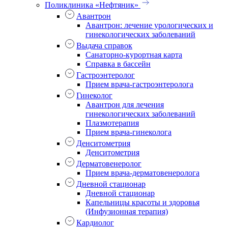
Поликлиника «Нефтяник»
Авантрон
Авантрон: лечение урологических и
гинекологических заболеваний
Выдача справок
Санаторно-курортная карта
Справка в бассейн
Гастроэнтеролог
Прием врача-гастроэнтеролога
Гинеколог
Авантрон для лечения
гинекологических заболеваний
Плазмотерапия
Прием врача-гинеколога
Денситометрия
Денситометрия
Дерматовенеролог
Прием врача-дерматовенеролога
Дневной стационар
Дневной стационар
Капельницы красоты и здоровья
(Инфузионная терапия)
Кардиолог