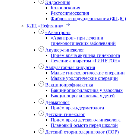
Эндоскопия
Колоноскопия
Ректосигмоскопия
Фиброгастродуоденоскопия (ФГДС)
КДЦ «Нефтяник»
«Авантрон»
«Авантрон» при лечении
гинекологических заболеваний
Акушер-гинеколог
Прием врача акушера-гинеколога
Лечение аппаратом «ГИНЕТОН»
Амбулаторная хирургия
Малые гинекологические операции
Малые урологические операции
Вакцинопрофилактика
Вакцинопрофилактика у взрослых
Вакцинопрофилактика у детей
Дерматолог
Приём врача-дерматолога
Детский гинеколог
Прием врача детского-гинеколога
Плановый осмотр перед школой
Детский оториноларинголог (ЛОР)