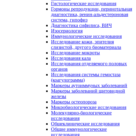
Гистологические исследования
Гормоны репродукции, перинотальная
диагностика, ренин-альдестероновая
система, гипофиз
Диагностика сифилиса, ВИЧ
Изосериология
Иммунологические исследования
Исследование кожи, эпителия
слизистой, другого биоматериала
Исследование мокроты
Исследования кала
Исследования отделяемого половых
органов
Исследования системы гемостаза
(коагулограмма)
Маркеры аутоиммуных заболеваний
Маркеры заболеваний щитовидной
железы
Маркеры остеопороза
Микробиологические исследования
Молекулярно-биологические
исследования
Общеклинические исследования
Общие иммунологические
исследования