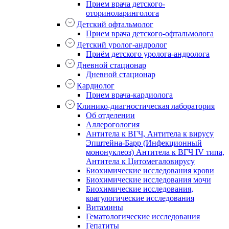
Прием врача детского-
оториноларинголога
Детский офтальмолог
Прием врача детского-офтальмолога
Детский уролог-андролог
Приём детского уролога-андролога
Дневной стационар
Дневной стационар
Кардиолог
Прием врача-кардиолога
Клинико-диагностическая лаборатория
Об отделении
Аллерогология
Антитела к ВГЧ, Антитела к вирусу
Эпштейна-Барр (Инфекционный
мононуклеоз) Антитела к ВГЧ IV типа,
Антитела к Цитомегаловирусу
Биохимические исследования крови
Биохимические исследования мочи
Биохимические исследования,
коагулогические исследования
Витамины
Гематологические исследования
Гепатиты