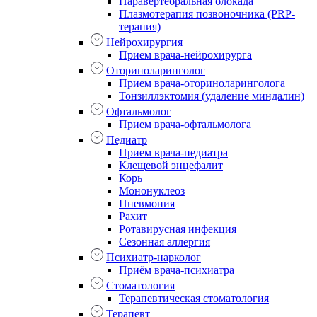
Паравертебральная блокада
Плазмотерапия позвоночника (PRP-
терапия)
Нейрохирургия
Прием врача-нейрохирурга
Оториноларинголог
Прием врача-оториноларинголога
Тонзиллэктомия (удаление миндалин)
Офтальмолог
Прием врача-офтальмолога
Педиатр
Прием врача-педиатра
Клещевой энцефалит
Корь
Мононуклеоз
Пневмония
Рахит
Ротавирусная инфекция
Сезонная аллергия
Психиатр-нарколог
Приём врача-психиатра
Стоматология
Терапевтическая стоматология
Терапевт