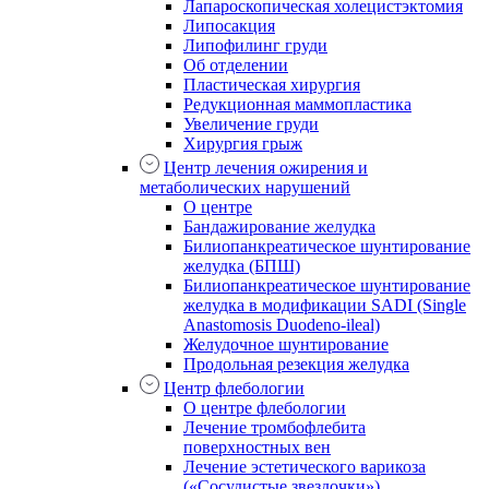
Лапароскопическая холецистэктомия
Липосакция
Липофилинг груди
Об отделении
Пластическая хирургия
Редукционная маммопластика
Увеличение груди
Хирургия грыж
Центр лечения ожирения и
метаболических нарушений
О центре
Бандажирование желудка
Билиопанкреатическое шунтирование
желудка (БПШ)
Билиопанкреатическое шунтирование
желудка в модификации SADI (Single
Anastomosis Duodeno-ileal)
Желудочное шунтирование
Продольная резекция желудка
Центр флебологии
О центре флебологии
Лечение тромбофлебита
поверхностных вен
Лечение эстетического варикоза
(«Сосудистые звездочки»)