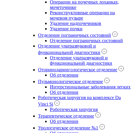
Операции на почечных лоханках,
мочеточнике
Реконструктивные операции на
мочевом пузыре
Удаление надпочечников
Удаление почки
Отделение пограничных состояний
Отделение пограничных состояний
Отделение ультразвуковой и
функциональной диагностики
Отделение ультразвуковой и
функциональной диагностики
Оториноларингологическое отделение
Об отделении
Пульмонологическое отделение
Интерстициальные заболевания легких
Об отделении
Роботическая хирургия на комплексе Da
Vinci Si
Роботическая хирургия
Терапевтическое отделение
Об отделении
Урологическое отделение №1