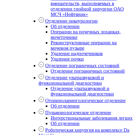
вмешательств, выполняемых в
отделении гнойной хирургии ОАО
МСЧ «Нефтяник»
Отделение онкоурологии
Об отделении
Операции на почечных лоханках,
мочеточнике
Реконструктивные операции на
мочевом пузыре
Удаление надпочечников
Удаление почки
Отделение пограничных состояний
Отделение пограничных состояний
Отделение ультразвуковой и
функциональной диагностики
Отделение ультразвуковой и
функциональной диагностики
Оториноларингологическое отделение
Об отделении
Пульмонологическое отделение
Интерстициальные заболевания легких
Об отделении
Роботическая хирургия на комплексе Da