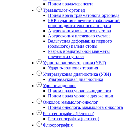
Прием врача-терапевта
Травматолог-ортопед
Прием врача травматолога-ортопеда
PRP-терапия в лечении заболеваний
опорно-двигательного аппарата
Артроскопия коленного сустава
Артроскопия плечевого сустава
Вальгусная деформация первого
(большого) пальца стопы
Разрыв вращательной манжеты
плечевого сустава
Ударно-волновая терапия (УВТ)
Ударно-волновая терапия
Ультразвуковая диагностика (УЗИ)
Ультразвуковая диагностика
Уролог-андролог
Прием врача уролога-андролога
Прием врача уролога для женщин
Онколог, маммолог-онколог
Прием онколога, маммолога-онколога
Рентгенография (Рентген)
Рентгенография (рентген)
Флюорография