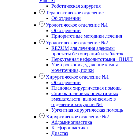
Vinci Si
Роботическая хирургия
Терапевтическое отделение
Об отделении
Урологическое отделение №1
Об отделении
Приоритетные методики лечения
Урологическое отделение №2
REZUM для лечения аденомы
простаты без операций и таблеток
Перкутанная нефролитотомия - ПНЛТ
Уретероскопия, удаление камня
мочеточника, почки
Хирургическое отделение №1
Об отделении
Плановая хирургическая помощь
Список плановых оперативных
вмешательств, выполняемых в
отделении хирургии №1
Ургентная хирургическая помощь
Хирургическое отделение №2
Абдоминопластика
Блефаропластика
Диастаз