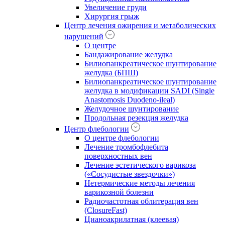
Увеличение груди
Хирургия грыж
Центр лечения ожирения и метаболических
нарушений
О центре
Бандажирование желудка
Билиопанкреатическое шунтирование
желудка (БПШ)
Билиопанкреатическое шунтирование
желудка в модификации SADI (Single
Anastomosis Duodeno-ileal)
Желудочное шунтирование
Продольная резекция желудка
Центр флебологии
О центре флебологии
Лечение тромбофлебита
поверхностных вен
Лечение эстетического варикоза
(«Сосудистые звездочки»)
Нетермические методы лечения
варикозной болезни
Радиочастотная облитерация вен
(ClosureFast)
Цианоакрилатная (клеевая)