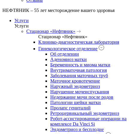
Отзывы
НЕФТЯНИК – 55 лет месторождение вашего здоровья
Услуги
Услуги
Стационар «Нефтяник»
Стационар «Нефтяник»
Клинико-диагностическая лаборатория
Гинекологическое отделение
Об отделении
Аденомиоз матки
Беременность и миома матки
Внутриматочная патология
Заболевания маточных труб
Маточное кровотечение
Наружный эндометриоз
Нарушение мочеиспускания
Недержание мочи после родов
Патологии шейки матки
Пролапс гениталий
Ретроцервикальный эндометриоз
Робот-ассистированные операции на
комплексе Da Vinci Si
Эндометриоз и бесплодие