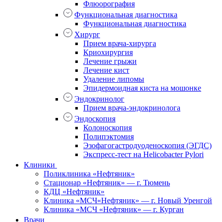
Флюорография
Функциональная диагностика
Функциональная диагностика
Хирург
Прием врача-хирурга
Криохирургия
Лечение грыжи
Лечение кист
Удаление липомы
Эпидермоидная киста на мошонке
Эндокринолог
Прием врача-эндокринолога
Эндоскопия
Колоноскопия
Полипэктомия
Эзофагогастродуоденоскопия (ЭГДС)
Экспресс-тест на Helicobacter Pylori
Клиники
Поликлиника «Нефтяник»
Стационар «Нефтяник» — г. Тюмень
КДЦ «Нефтяник»
Клиника «МСЧ«Нефтяник» — г. Новый Уренгой
Клиника «МСЧ «Нефтяник» — г. Курган
Врачи