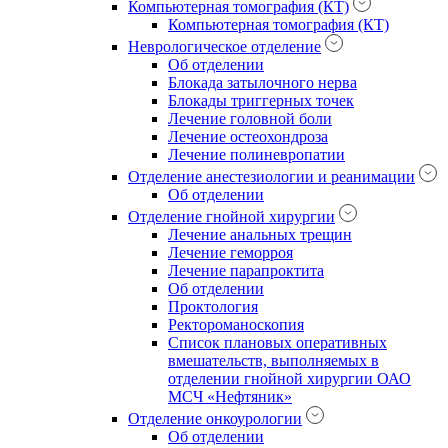
Компьютерная томография (КТ)
Компьютерная томография (КТ)
Неврологическое отделение
Об отделении
Блокада затылочного нерва
Блокады триггерных точек
Лечение головной боли
Лечение остеохондроза
Лечение полиневропатии
Отделение анестезиологии и реанимации
Об отделении
Отделение гнойной хирургии
Лечение анальных трещин
Лечение геморроя
Лечение парапроктита
Об отделении
Проктология
Ректороманоскопия
Список плановых оперативных
вмешательств, выполняемых в
отделении гнойной хирургии ОАО
МСЧ «Нефтяник»
Отделение онкоурологии
Об отделении